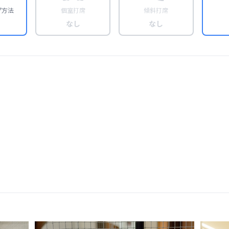
プ方法
個室打席
傾斜打席
なし
なし