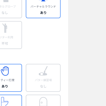
タルグローブ
バーチャルラウンド
なし
あり
ジター利用
不可
フティー打席
パター練習場
あり
なし