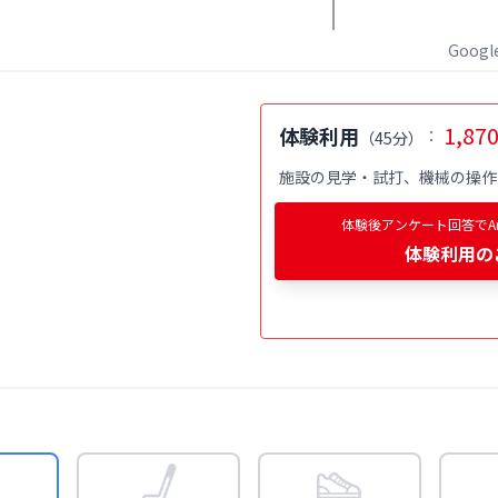
Goog
1,87
体験利用
：
（
45分
）
施設の見学・試打、機械の操作
体験後アンケート回答でAm
体験利用
の