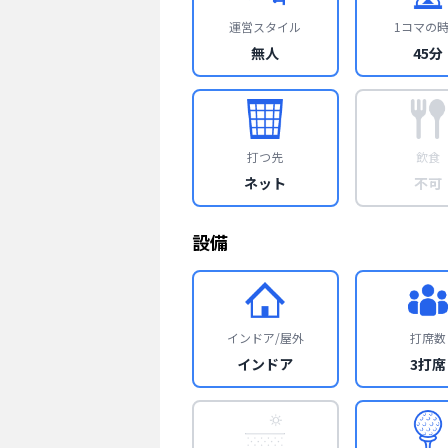
運営スタイル
1コマの
無人
45分
打つ先
飲食
ネット
不可
設備
インドア/屋外
打席数
インドア
3打席