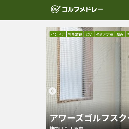
インドア
打ち放題
安い
弾道測定器
駅近
アワーズゴルフスク
神奈川県
川崎市