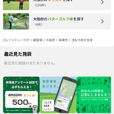
（
194
件）
大阪府
の
パターゴルフ場
を探す
（
6
件）
ゴルフメドレーTOP
>
練習場
>
大阪府
>
高槻市
>
ゴルフのミカタ
最近見た施設
最近見た施設はまだありません。