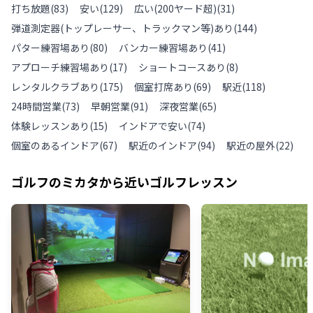
打ち放題
(
83
)
安い
(
129
)
広い(200ヤード超)
(
31
)
弾道測定器(トップレーサー、トラックマン等)あり
(
144
)
パター練習場あり
(
80
)
バンカー練習場あり
(
41
)
アプローチ練習場あり
(
17
)
ショートコースあり
(
8
)
レンタルクラブあり
(
175
)
個室打席あり
(
69
)
駅近
(
118
)
24時間営業
(
73
)
早朝営業
(
91
)
深夜営業
(
65
)
体験レッスンあり
(
15
)
インドアで安い
(
74
)
個室のあるインドア
(
67
)
駅近のインドア
(
94
)
駅近の屋外
(
22
)
ゴルフのミカタ
から近いゴルフレッスン