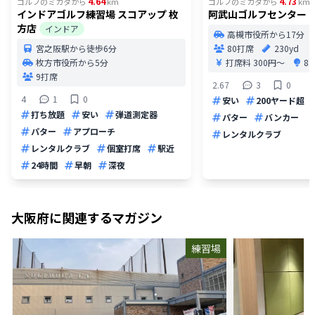
4.64
4.73
ゴルフのミカタ
から
km
ゴルフのミカタ
から
km
インドアゴルフ練習場 スコアップ 枚
阿武山ゴルフセンター
方店
インドア
高槻市役所から17分
宮之阪駅から徒歩6分
80打席
230yd
枚方市役所から5分
打席料
300円〜
8
9打席
2.67
3
0
4
1
0
安い
200ヤード超
打ち放題
安い
弾道測定器
パター
バンカー
パター
アプローチ
レンタルクラブ
レンタルクラブ
個室打席
駅近
24時間
早朝
深夜
大阪府
に関連するマガジン
練習場