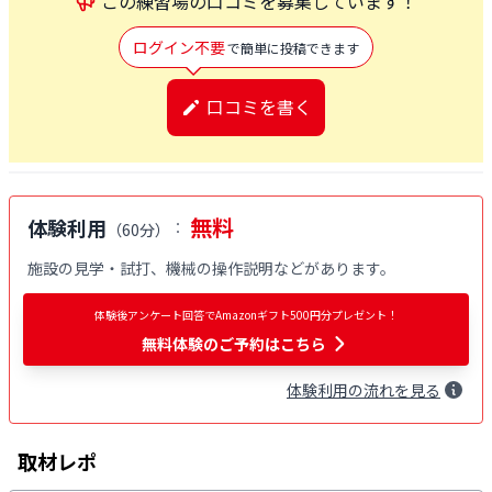
この
練習場
の口コミを募集しています！
ログイン不要
で簡単に投稿できます
口コミを書く
無料
体験利用
：
（
60分
）
施設の見学・試打、機械の操作説明などがあります。
体験後アンケート回答でAmazonギフト500円分プレゼント！
無料体験
のご予約はこちら
体験
利用
の流れを見る
取材レポ