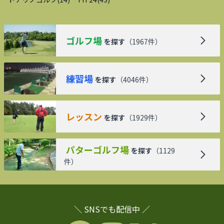
ゴルフ場
を探す
（
1967
件）
練習場
を探す
（
4046
件）
レッスン
を探す
（
1929
件）
パターゴルフ場
を探す
（
1129
件）
＼ SNSでも配信中 ／