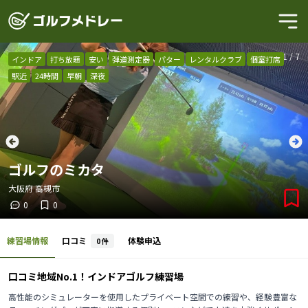
1
/
7
インドア
打ち放題
安い
弾道測定器
パター
レンタルクラブ
個室打席
駅近
24時間
早朝
深夜
ゴルフのミカタ
大阪府
高槻市
0
0
練習場情報
口コミ
体験申込
0
件
口コミ地域No.1！インドアゴルフ練習場
高性能のシミュレーターを使用したプライベート空間での練習や、経験豊富な