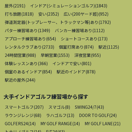
屋外
(
2191
)
インドア(シミュレーションゴルフ)
(
1843
)
打ち放題
(
1818
)
安い
(
2352
)
広い(200ヤード超)
(
952
)
弾道測定器(トップレーサー、トラックマン等)あり
(
1792
)
パター練習場あり
(
1349
)
バンカー練習場あり
(
1112
)
アプローチ練習場あり
(
654
)
ショートコースあり
(
173
)
レンタルクラブあり
(
2733
)
個室打席あり
(
874
)
駅近
(
1125
)
24時間営業
(
988
)
早朝営業
(
1553
)
深夜営業
(
955
)
体験レッスンあり
(
366
)
インドアで安い
(
801
)
個室のあるインドア
(
854
)
駅近のインドア
(
878
)
駅近の屋外
(
244
)
大手インドアゴルフ練習場
から探す
スマートゴルフ
(
207
)
スマゴル
(
8
)
SWING24/7
(
43
)
ラウンジレンジ
(
68
)
ラハゴルフ
(
13
)
DOOR TO GOLF
(
24
)
GOLFERS24
(
14
)
MY GOLF RANGE
(
14
)
MY GOLF LANE
(
21
)
トナリノゴルフ
(
14
)
FiT24
(
43
)