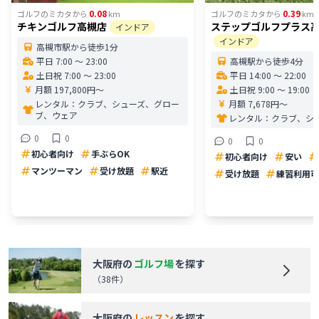
0.08
0.39
ゴルフのミカタ
から
km
ゴルフのミカタ
から
km
チキンゴルフ高槻店
ステップゴルフプラス
インドア
インドア
高槻市駅から徒歩1分
平日 7:00 〜 23:00
高槻駅から徒歩4分
土日祝 7:00 〜 23:00
平日 14:00 〜 22:00
月額 197,800円〜
土日祝 9:00 〜 19:00
レンタル：
クラブ、シューズ、グロー
月額 7,678円〜
ブ、ウェア
レンタル：
クラブ、シ
0
0
0
0
初心者向け
手ぶらOK
初心者向け
安い
マンツーマン
受け放題
駅近
受け放題
練習利用可
大阪府
の
ゴルフ場
を探す
（
38
件）
大阪府
の
レッスン
を探す