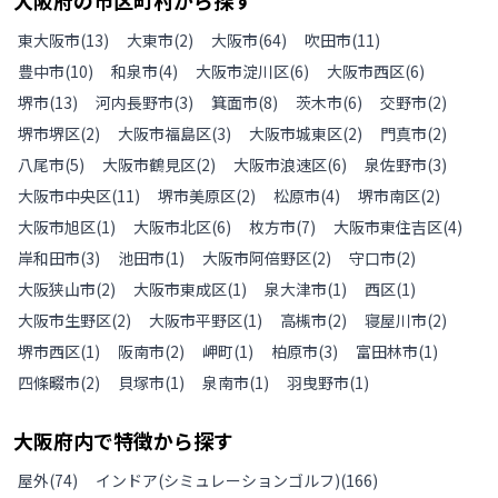
大阪府
の
市区町村から探す
東大阪市
(
13
)
大東市
(
2
)
大阪市
(
64
)
吹田市
(
11
)
豊中市
(
10
)
和泉市
(
4
)
大阪市淀川区
(
6
)
大阪市西区
(
6
)
堺市
(
13
)
河内長野市
(
3
)
箕面市
(
8
)
茨木市
(
6
)
交野市
(
2
)
堺市堺区
(
2
)
大阪市福島区
(
3
)
大阪市城東区
(
2
)
門真市
(
2
)
八尾市
(
5
)
大阪市鶴見区
(
2
)
大阪市浪速区
(
6
)
泉佐野市
(
3
)
大阪市中央区
(
11
)
堺市美原区
(
2
)
松原市
(
4
)
堺市南区
(
2
)
大阪市旭区
(
1
)
大阪市北区
(
6
)
枚方市
(
7
)
大阪市東住吉区
(
4
)
岸和田市
(
3
)
池田市
(
1
)
大阪市阿倍野区
(
2
)
守口市
(
2
)
大阪狭山市
(
2
)
大阪市東成区
(
1
)
泉大津市
(
1
)
西区
(
1
)
大阪市生野区
(
2
)
大阪市平野区
(
1
)
高槻市
(
2
)
寝屋川市
(
2
)
堺市西区
(
1
)
阪南市
(
2
)
岬町
(
1
)
柏原市
(
3
)
富田林市
(
1
)
四條畷市
(
2
)
貝塚市
(
1
)
泉南市
(
1
)
羽曳野市
(
1
)
大阪府
内で特徴から探す
屋外
(
74
)
インドア(シミュレーションゴルフ)
(
166
)