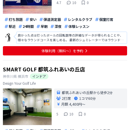
4.7
10
0
打ち放題
安い
弾道測定器
レンタルクラブ
個室打席
駅近
24時間
早朝
深夜
体験レッスン
良かった点は打ったボールの回転数等の詳細なデータが得られることや、
様々なラウンドコースを楽しめる。 最新のシュミレーターではラウンド時
自動的にボールのライが変化するが、藤が丘の施設では傾斜のライから打
つ場合、自分でマットを運んで使用するのは面倒くさい。
体験利用（無料〜）を予約
SMART GOLF 都筑ふれあいの丘店
神奈川県
横浜市
インドア
Design Your Golf Life
都筑ふれあいの丘駅から徒歩2分
2打席
1コマ
60分
月額 4,400円〜
5
10
0