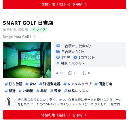
ていて、ソファーが濡れていることがあった。 使う前に、前回使った人の
体験利用（無料〜）を予約
画像が見えてしまう。敢えて見
SMART GOLF 日吉店
神奈川県
横浜市
インドア
Design Your Golf Life
日吉駅から徒歩4分
日吉駅から2分
2打席
1コマ
60分
月額 4,400円〜
4.82
17
0
打ち放題
安い
弾道測定器
レンタルクラブ
個室打席
駅近
24時間
早朝
深夜
体験レッスン
初心者なのでとにかく多く、かつ、必要な時にデータを使いながらボール
を打ちたかったのでSMART GOLFのシステムはぴったりでした 三觜プロの
ファンなので、会員向けコンテンツを楽しみにしてます！
体験利用（無料〜）を予約