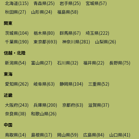
北海道
(
115
)
青森県
(
25
)
岩手県
(
25
)
宮城県
(
57
)
秋田県
(
27
)
山形県
(
24
)
福島県
(
58
)
関東
茨城県
(
104
)
栃木県
(
80
)
群馬県
(
67
)
埼玉県
(
222
)
千葉県
(
190
)
東京都
(
693
)
神奈川県
(
281
)
山梨県
(
26
)
信越・北陸
新潟県
(
54
)
富山県
(
27
)
石川県
(
32
)
福井県
(
22
)
長野県
(
75
)
東海
愛知県
(
262
)
岐阜県
(
63
)
静岡県
(
104
)
三重県
(
52
)
近畿
大阪府
(
243
)
兵庫県
(
200
)
京都府
(
63
)
滋賀県
(
37
)
奈良県
(
38
)
和歌山県
(
26
)
中国
鳥取県
(
14
)
島根県
(
17
)
岡山県
(
59
)
広島県
(
84
)
山口県
(
41
)