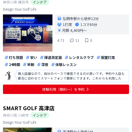
神奈川県
横浜市
インドア
Design Your Golf Life
弘明寺駅から徒歩12分
1打席
1コマ
60分
月額 4,400円〜
4.73
11
0
打ち放題
安い
弾道測定器
レンタルクラブ
個室打席
24時間
早朝
深夜
体験レッスン
無人店舗なので、自分のペースで練習できるのが良いです。予約や入店も
都合に合わせてスマートフォンで簡単にできます。これからも利用したい
です。
体験利用（無料〜）を予約
SMART GOLF 高津店
神奈川県
川崎市
インドア
Design Your Golf Life
高津駅から徒歩1分