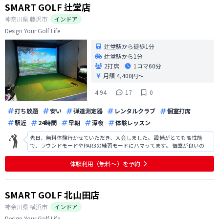
SMART GOLF 辻堂店
神奈川県
藤沢市
インドア
Design Your Golf Life
辻堂駅から徒歩1分
辻堂駅から1分
2打席
1コマ
60分
月額 4,400円〜
4.94
17
0
打ち放題
安い
弾道測定器
レンタルクラブ
個室打席
駅近
24時間
早朝
深夜
体験レッスン
先日、無料体験行かせていただき、入会しました。 設備がとても高性能
で、ラウンドモードやPAR3の練習モードにハマってます。 個室が良いの
と、あとはオートティーなのでとても楽です。
体験利用（無料〜）を予約
SMART GOLF 北山田店
神奈川県
横浜市
インドア
Design Your Golf Life