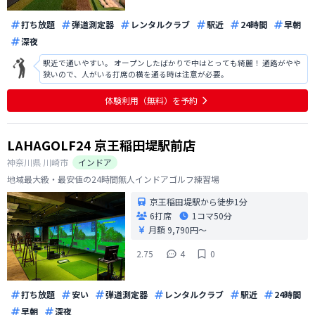
打ち放題
弾道測定器
レンタルクラブ
駅近
24時間
早朝
深夜
駅近で通いやすい。 オープンしたばかりで中はとっても綺麗！ 通路がやや
狭いので、人がいる打席の横を通る時は注意が必要。
体験利用（無料）を予約
LAHAGOLF24 京王稲田堤駅前店
神奈川県
川崎市
インドア
地域最大級・最安値の24時間無人インドアゴルフ練習場
京王稲田堤駅から徒歩1分
6打席
1コマ
50分
月額 9,790円〜
2.75
4
0
打ち放題
安い
弾道測定器
レンタルクラブ
駅近
24時間
早朝
深夜