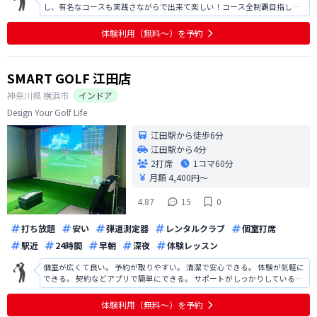
し、有名なコースも実践さながらで出来て楽しい！コース全制覇目指しま
す💪
体験利用（無料〜）を予約
SMART GOLF 江田店
神奈川県
横浜市
インドア
Design Your Golf Life
江田駅から徒歩6分
江田駅から4分
2打席
1コマ
60分
月額 4,400円〜
4.87
15
0
打ち放題
安い
弾道測定器
レンタルクラブ
個室打席
駅近
24時間
早朝
深夜
体験レッスン
個室が広くて良い。 予約が取りやすい。 清潔で安心できる。 体験が気軽に
できる。 契約などアプリで簡単にできる。 サポートがしっかりしている。
ボール集めが手動で大変。 ティーの差し替えが大変。
体験利用（無料〜）を予約