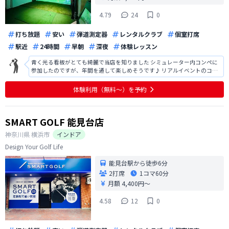
4.79
24
0
打ち放題
安い
弾道測定器
レンタルクラブ
個室打席
駅近
24時間
早朝
深夜
体験レッスン
青く光る看板がとても綺麗で当店を知りました シミュレーター内コンペに
参加したのですが、年間を通して楽しめそうです♪ リアルイベントのコン
ペにも行ってみたいです！
体験利用（無料〜）を予約
SMART GOLF 能見台店
神奈川県
横浜市
インドア
Design Your Golf Life
能見台駅から徒歩6分
2打席
1コマ
60分
月額 4,400円〜
4.58
12
0