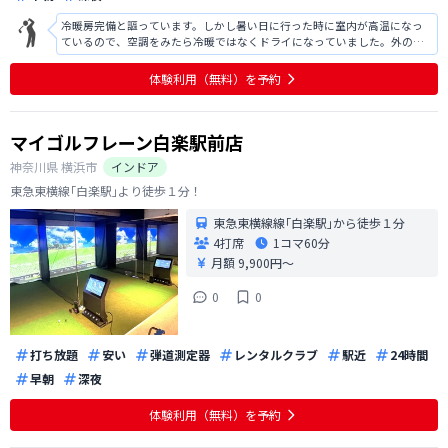
冷暖房完備と謳っています。しかし暑い日に行った時に室内が高温になっ
ているので、空調をみたら冷暖ではなくドライになっていました。外の方
が涼しかったです。スポーツをする場所ですが、密閉空間ですのであまり
汗はかきたくありません。これからの暑い時期はドライではなく冷房でお
体験利用（無料）を予約
願い致します。
マイゴルフレーン白楽駅前店
神奈川県
横浜市
インドア
東急東横線｢白楽駅｣より徒歩１分！
東急東横線線｢白楽駅｣から徒歩１分
4打席
1コマ
60分
月額 9,900円〜
0
0
打ち放題
安い
弾道測定器
レンタルクラブ
駅近
24時間
早朝
深夜
体験利用（無料）を予約