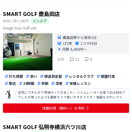
SMART GOLF 鹿島田店
神奈川県
川崎市
インドア
Design Your Golf Life
鹿島田駅から徒歩2分
1打席
1コマ
60分
月額 4,400円〜
4.55
11
0
打ち放題
安い
弾道測定器
レンタルクラブ
個室打席
駅近
24時間
早朝
深夜
体験レッスン
近所にできたので早速行ってきました！ シミュレーターを使うのは初めて
でしたが思ったよりも簡単そうで使いやすそうです！ 施設もきれいでとて
も快適です
体験利用（無料〜）を予約
SMART GOLF 弘明寺横浜六ツ川店