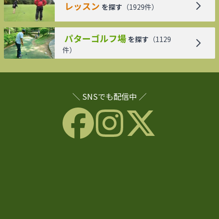
レッスン
を探す
（
1929
件）
パターゴルフ場
を探す
（
1129
件）
＼ SNSでも配信中 ／