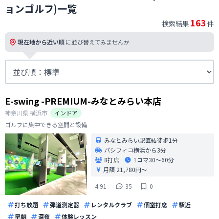
ョンゴルフ)一覧
163
検索結果
件
現在地から近い順
に並び替えてみませんか
E-swing -PREMIUM-みなとみらい本店
神奈川県
横浜市
インドア
ゴルフに集中できる空間と設備
みなとみらい駅直結徒歩1分
パシフィコ横浜から3分
8打席
1コマ
30〜60分
月額 21,780円〜
4.91
35
0
打ち放題
弾道測定器
レンタルクラブ
個室打席
駅近
早朝
深夜
体験レッスン