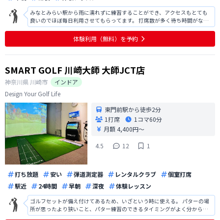
みなとみらい駅から雨に濡れずに練習することができ、アクセスもとても
良いのでほぼ毎日利用させてもらってます。 打席数が多く待ち時間がなく
気軽にふらっと利用できるのもとても良いです！
体験利用（無料）を予約
SMART GOLF 川崎大師 大師JCT店
神奈川県
川崎市
インドア
Design Your Golf Life
東門前駅から徒歩2分
1打席
1コマ
60分
月額 4,400円〜
4.5
12
1
打ち放題
安い
弾道測定器
レンタルクラブ
個室打席
駅近
24時間
早朝
深夜
体験レッスン
ゴルフセットが備え付けてあるため、いざという時に使える。 パターの場
所が思ったより狭いこと、パター練習のできるタイミングがよく分からな
い。 傾斜マットがあるのは良い天気。 エアコンのハジから結露水？が垂れ