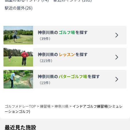
駅近の屋外
(
26
)
神奈川県
の
ゴルフ場
を探す
（
39
件）
神奈川県
の
レッスン
を探す
（
215
件）
神奈川県
の
パターゴルフ場
を探す
（
15
件）
ゴルフメドレーTOP
>
練習場
>
神奈川県
>
インドアゴルフ練習場(シミュレ
ーションゴルフ)
最近見た施設