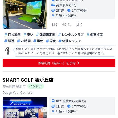
高津駅から1分
2打席
1コマ
60分
月額 4,400円〜
4.67
21
0
打ち放題
安い
弾道測定器
レンタルクラブ
個室打席
駅近
24時間
早朝
深夜
体験レッスン
駅から近く貸しクラブも完備。 自分のスイング映像もすぐに確認できるの
がありがたい。 この周辺では一番クオリティが高い練習場だと思う。
体験利用（無料〜）を予約
SMART GOLF 藤が丘店
神奈川県
横浜市
インドア
Design Your Golf Life
藤が丘駅から徒歩7分
1打席
1コマ
60分
月額 4,400円〜