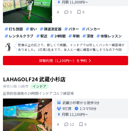
月額 11,000円〜
4
5
0
打ち放題
安い
弾道測定器
パター
バンカー
レンタルクラブ
駅近
24時間
早朝
深夜
体験レッスン
想像以上の広さで、新しくて綺麗。 インドアでは珍しくバンカー練習場が
ありました。 1打席1名までで、友人と一緒に練習が難しそうなので今回は
入会を見送りました。
体験利用（1,100円〜）を予約
LAHAGOLF24 武蔵小杉店
神奈川県
川崎市
インドア
圧倒的低価格の24時間インドアゴルフ練習場
武蔵小杉駅から徒歩3分
9打席
1コマ
50分
月額 12,100円〜
4
12
0