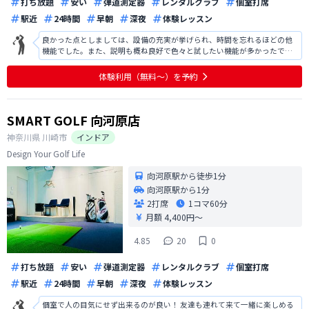
打ち放題
安い
弾道測定器
レンタルクラブ
個室打席
駅近
24時間
早朝
深夜
体験レッスン
良かった点としましては、設備の充実が挙げられ、時間を忘れるほどの他
機能でした。また、説明も概ね良好で色々と試したい機能が多かったで
す。改善点としましては、駐車場の案内があればよかったです。また、地域
柄かもしれませんが、入会人数の割に夜の時間帯での予約が取りにくく、
体験利用（無料〜）を予約
練習を行いたい時間帯に予約が取りにく
SMART GOLF 向河原店
神奈川県
川崎市
インドア
Design Your Golf Life
向河原駅から徒歩1分
向河原駅から1分
2打席
1コマ
60分
月額 4,400円〜
4.85
20
0
打ち放題
安い
弾道測定器
レンタルクラブ
個室打席
駅近
24時間
早朝
深夜
体験レッスン
個室で人の目気にせず出来るのが良い！ 友達も連れて来て一緒に楽しめる