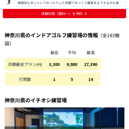
雰囲気もオシャレでゆったりした空間でゆっくり練習あるできるのも良
い。
体験利用（無料〜）を予約
神奈川県
のインドアゴルフ練習場の情報
（全
163
施
設）
最低
平均
最高
月額最安プラン
3,300
9,980
27,390
(円)
打席数
1
5
14
神奈川県
のイチオシ練習場