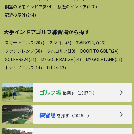
個室のあるインドア
(
854
)
駅近のインドア
(
878
)
駅近の屋外
(
244
)
大手インドアゴルフ練習場
から探す
スマートゴルフ
(
207
)
スマゴル
(
8
)
SWING24/7
(
43
)
ラウンジレンジ
(
68
)
ラハゴルフ
(
13
)
DOOR TO GOLF
(
24
)
GOLFERS24
(
14
)
MY GOLF RANGE
(
14
)
MY GOLF LANE
(
21
)
トナリノゴルフ
(
14
)
FiT24
(
43
)
ゴルフ場
を探す
（
1967
件）
練習場
を探す
（
4046
件）