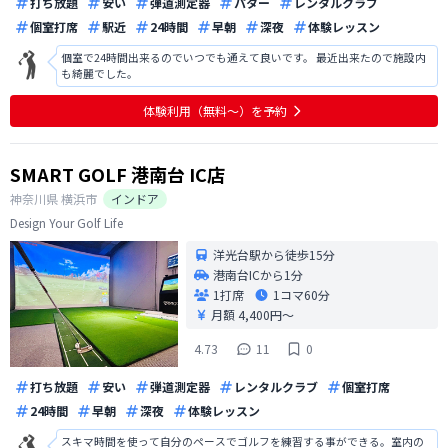
打ち放題
安い
弾道測定器
パター
レンタルクラブ
個室打席
駅近
24時間
早朝
深夜
体験レッスン
個室で24時間出来るのでいつでも通えて良いです。 最近出来たので施設内
も綺麗でした。
体験利用（無料〜）を予約
SMART GOLF 港南台 IC店
神奈川県
横浜市
インドア
Design Your Golf Life
洋光台駅から徒歩15分
港南台ICから1分
1打席
1コマ
60分
月額 4,400円〜
4.73
11
0
打ち放題
安い
弾道測定器
レンタルクラブ
個室打席
24時間
早朝
深夜
体験レッスン
スキマ時間を使って自分のペースでゴルフを練習する事ができる。室内の