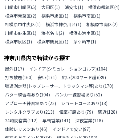
川崎市川崎区
(
5
)
大田区
(
1
)
浦安市
(
1
)
横浜市都筑区
(
4
)
横浜市青葉区
(
2
)
横浜市旭区
(
1
)
横浜市南区
(
1
)
相模原市中央区
(
1
)
横浜市神奈川区
(
1
)
相模原市南区
(
2
)
川崎市麻生区
(
1
)
海老名市
(
2
)
横浜市港南区
(
1
)
横浜市泉区
(
1
)
横浜市鶴見区
(
1
)
茅ケ崎市
(
1
)
神奈川県
内で特徴から探す
屋外
(
117
)
インドア(シミュレーションゴルフ)
(
164
)
打ち放題
(
160
)
安い
(
171
)
広い(200ヤード超)
(
39
)
弾道測定器(トップレーサー、トラックマン等)あり
(
170
)
パター練習場あり
(
104
)
バンカー練習場あり
(
52
)
アプローチ練習場あり
(
22
)
ショートコースあり
(
13
)
レンタルクラブあり
(
213
)
個室打席あり
(
79
)
駅近
(
128
)
24時間営業
(
112
)
早朝営業
(
141
)
深夜営業
(
118
)
体験レッスンあり
(
46
)
インドアで安い
(
97
)
個室のあるインドア
(
74
)
駅近のインドア
(
102
)