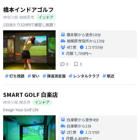
橋本インドアゴルフ
神奈川県
相模原市
インドア
1日当たり320円で練習し放題！
橋本駅から徒歩10分
相模原市役所から13分
4打席
1コマ
55分
月額 7,700円〜
0
0
打ち放題
安い
弾道測定器
レンタルクラブ
駅近
SMART GOLF 白楽店
神奈川県
横浜市
インドア
Design Your Golf Life
白楽駅から徒歩4分
白楽駅から1分
2打席
1コマ
60
月額 4,400円〜