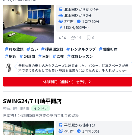
北山田駅から徒歩4分
北山田駅から2分
2打席
1コマ
60分
月額 4,400円〜
4.84
19
0
打ち放題
安い
弾道測定器
レンタルクラブ
個室打席
駅近
24時間
早朝
深夜
体験レッスン
無料体験の申し込みもスムーズに出来ました。 パター、駐車スペースが無
料で使えるのもとても良い 施設も出来たばかりなのと、手入れがしっかり
されていてとても綺麗だった
体験利用（無料〜）を予約
SWING24/7 川崎平間店
神奈川県
川崎市
インドア
日本初！24時間365日営業の室内ゴルフ練習場
平間駅から徒歩1分
4打席
1コマ
60分