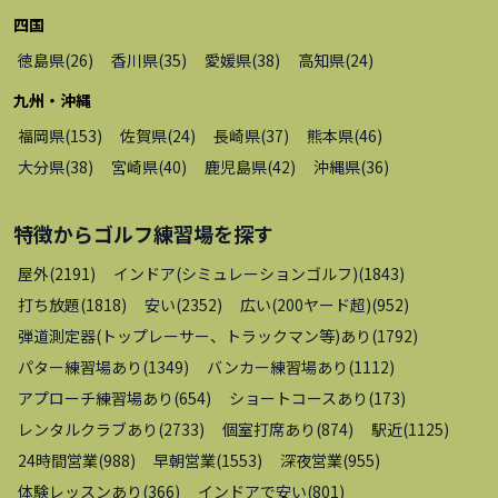
四国
徳島県
(
26
)
香川県
(
35
)
愛媛県
(
38
)
高知県
(
24
)
九州・沖縄
福岡県
(
153
)
佐賀県
(
24
)
長崎県
(
37
)
熊本県
(
46
)
大分県
(
38
)
宮崎県
(
40
)
鹿児島県
(
42
)
沖縄県
(
36
)
特徴から
ゴルフ練習場
を探す
屋外
(
2191
)
インドア(シミュレーションゴルフ)
(
1843
)
打ち放題
(
1818
)
安い
(
2352
)
広い(200ヤード超)
(
952
)
弾道測定器(トップレーサー、トラックマン等)あり
(
1792
)
パター練習場あり
(
1349
)
バンカー練習場あり
(
1112
)
アプローチ練習場あり
(
654
)
ショートコースあり
(
173
)
レンタルクラブあり
(
2733
)
個室打席あり
(
874
)
駅近
(
1125
)
24時間営業
(
988
)
早朝営業
(
1553
)
深夜営業
(
955
)
体験レッスンあり
(
366
)
インドアで安い
(
801
)