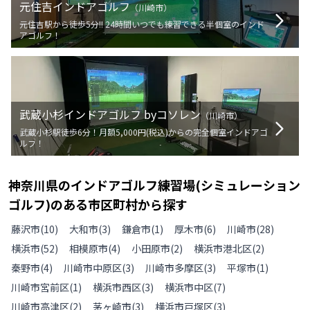
元住吉インドアゴルフ
（
川崎市
）
元住吉駅から徒歩5分!! 24時間いつでも練習できる半個室のインド
アゴルフ！
武蔵小杉インドアゴルフ byコソレン
（
川崎市
）
武蔵小杉駅徒歩6分！月額5,000円(税込)からの完全個室インドアゴ
ルフ！
神奈川県
の
インドアゴルフ練習場(シミュレーション
ゴルフ)のある
市区町村から探す
藤沢市
(
10
)
大和市
(
3
)
鎌倉市
(
1
)
厚木市
(
6
)
川崎市
(
28
)
横浜市
(
52
)
相模原市
(
4
)
小田原市
(
2
)
横浜市港北区
(
2
)
秦野市
(
4
)
川崎市中原区
(
3
)
川崎市多摩区
(
3
)
平塚市
(
1
)
川崎市宮前区
(
1
)
横浜市西区
(
3
)
横浜市中区
(
7
)
川崎市高津区
(
2
)
茅ヶ崎市
(
3
)
横浜市戸塚区
(
3
)