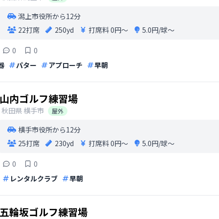
潟上市役所から12分
22打席
250yd
打席料
0円〜
5.0円/球〜
0
0
器
パター
アプローチ
早朝
山内ゴルフ練習場
秋田県
横手市
屋外
横手市役所から12分
25打席
230yd
打席料
0円〜
5.0円/球〜
0
0
レンタルクラブ
早朝
五輪坂ゴルフ練習場