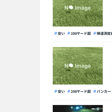
安い
200ヤード超
弾道測定
安い
200ヤード超
バンカー