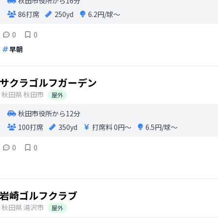
秋田市役所から16分
86打席
250yd
6.2円/球〜
0
0
早朝
サクラゴルフガーデン
秋田県
秋田市
屋外
秋田市役所から12分
100打席
350yd
打席料
0円〜
6.5円/球〜
0
0
岩崎ゴルフクラブ
秋田県
湯沢市
屋外