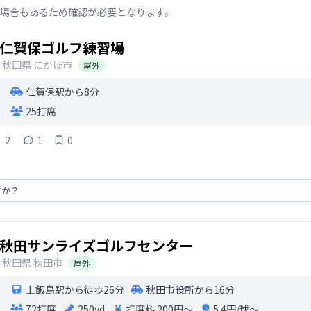
場合もあるため確認が必要となります。
仁賀保ゴルフ練習場
秋田県
にかほ市
屋外
仁賀保駅から8分
25打席
2
1
0
すか？
秋田サンライズゴルフセンター
秋田県
秋田市
屋外
上飯島駅から徒歩26分
秋田市役所から16分
72打席
250yd
打席料
200円〜
5.4円/球〜