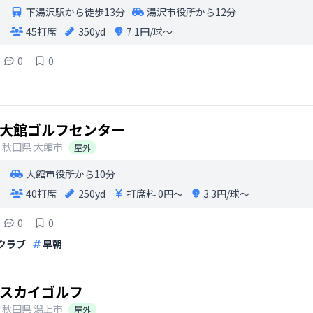
下湯沢駅から徒歩13分
湯沢市役所から12分
45打席
350yd
7.1円/球〜
0
0
大館ゴルフセンター
秋田県
大館市
屋外
大館市役所から10分
40打席
250yd
打席料
0円〜
3.3円/球〜
0
0
クラブ
早朝
スカイゴルフ
秋田県
潟上市
屋外