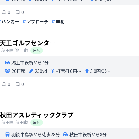
0
0
バンカー
アプローチ
早朝
天王ゴルフセンター
秋田県
潟上市
屋外
潟上市役所から7分
26打席
250yd
打席料
0円〜
5.0円/球〜
0
0
秋田アスレティッククラブ
秋田県
秋田市
屋外
羽後牛島駅から徒歩28分
秋田市役所から8分