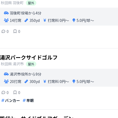
秋田県
羽後町
屋外
羽後町役場から4分
14打席
350yd
打席料
0円〜
5.0円/球〜
0
0
湯沢パークサイドゴルフ
秋田県
湯沢市
屋外
湯沢市役所から9分
20打席
300yd
打席料
0円〜
5.0円/球〜
0
0
バンカー
早朝