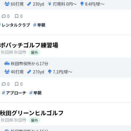
60打席
230yd
打席料
0円〜
8.4円/球〜
0
0
レンタルクラブ
早朝
ポパッチゴルフ練習場
秋田県
秋田市
屋外
秋田市役所から17分
40打席
270yd
7.1円/球〜
0
0
アプローチ
早朝
秋田グリーンヒルゴルフ
秋田県
秋田市
屋外