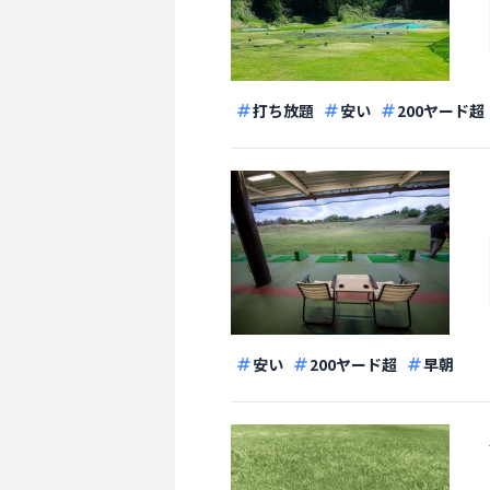
打ち放題
安い
200ヤード超
安い
200ヤード超
早朝