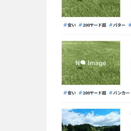
安い
200ヤード超
パター
安い
200ヤード超
バンカー