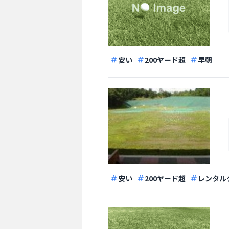
安い
200ヤード超
早朝
安い
200ヤード超
レンタル