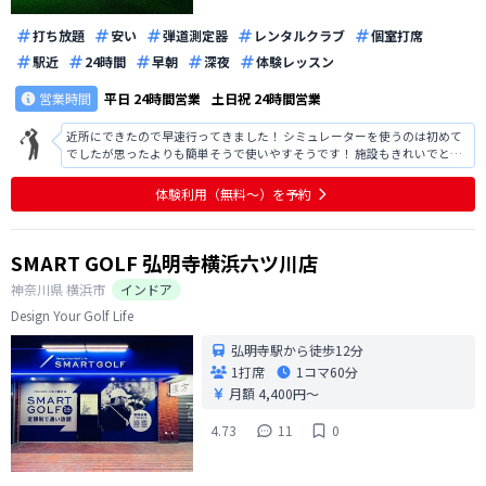
打ち放題
安い
弾道測定器
レンタルクラブ
個室打席
駅近
24時間
早朝
深夜
体験レッスン
営業時間
平日
24時間営業
土日祝
24時間営業
近所にできたので早速行ってきました！ シミュレーターを使うのは初めて
でしたが思ったよりも簡単そうで使いやすそうです！ 施設もきれいでとて
も快適です
体験利用（無料〜）を予約
SMART GOLF 弘明寺横浜六ツ川店
神奈川県
横浜市
インドア
Design Your Golf Life
弘明寺駅から徒歩12分
1打席
1コマ
60分
月額 4,400円〜
4.73
11
0