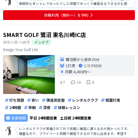
雰囲気もオシャレでゆったりした空間でゆっくり練習あるできるのも良
い。
体験利用（無料〜）を予約
SMART GOLF 鷺沼 東名川崎IC店
神奈川県
川崎市
インドア
Design Your Golf Life
鷺沼駅から徒歩20分
1打席
1コマ
60分
月額 4,400円〜
4.7
10
0
打ち放題
安い
弾道測定器
レンタルクラブ
個室打席
24時間
早朝
深夜
体験レッスン
営業時間
平日
24時間営業
土日祝
24時間営業
レンタルクラブが常備されており気軽に練習に通えるのが良かったです。
個室なので、プライベート空間で練習できるので安心出来ます。希望すれ