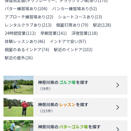
弾道測定器(トップレーサー、トラックマン等)あり
(
170
)
パター練習場あり
(
104
)
バンカー練習場あり
(
52
)
アプローチ練習場あり
(
22
)
ショートコースあり
(
13
)
レンタルクラブあり
(
213
)
個室打席あり
(
79
)
駅近
(
128
)
24時間営業
(
112
)
早朝営業
(
141
)
深夜営業
(
118
)
体験レッスンあり
(
46
)
インドアで安い
(
97
)
個室のあるインドア
(
74
)
駅近のインドア
(
102
)
駅近の屋外
(
26
)
神奈川県
の
ゴルフ場
を探す
（
39
件）
神奈川県
の
レッスン
を探す
（
215
件）
神奈川県
の
パターゴルフ場
を探す