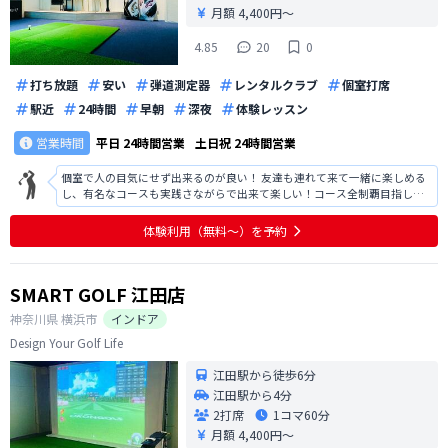
月額 4,400円〜
4.85
20
0
打ち放題
安い
弾道測定器
レンタルクラブ
個室打席
駅近
24時間
早朝
深夜
体験レッスン
営業時間
平日
24時間営業
土日祝
24時間営業
個室で人の目気にせず出来るのが良い！ 友達も連れて来て一緒に楽しめる
し、有名なコースも実践さながらで出来て楽しい！コース全制覇目指しま
す💪
体験利用（無料〜）を予約
SMART GOLF 江田店
神奈川県
横浜市
インドア
Design Your Golf Life
江田駅から徒歩6分
江田駅から4分
2打席
1コマ
60分
月額 4,400円〜