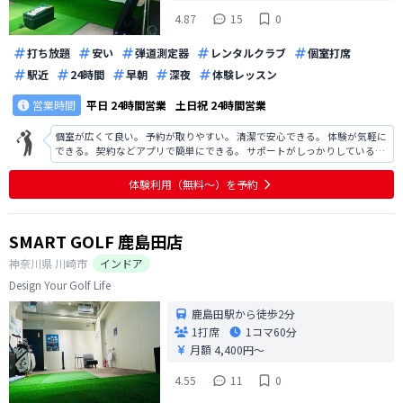
4.87
15
0
打ち放題
安い
弾道測定器
レンタルクラブ
個室打席
駅近
24時間
早朝
深夜
体験レッスン
営業時間
平日
24時間営業
土日祝
24時間営業
個室が広くて良い。 予約が取りやすい。 清潔で安心できる。 体験が気軽に
できる。 契約などアプリで簡単にできる。 サポートがしっかりしている。
ボール集めが手動で大変。 ティーの差し替えが大変。
体験利用（無料〜）を予約
SMART GOLF 鹿島田店
神奈川県
川崎市
インドア
Design Your Golf Life
鹿島田駅から徒歩2分
1打席
1コマ
60分
月額 4,400円〜
4.55
11
0