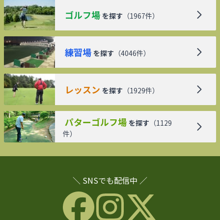
ゴルフ場
を探す
（
1967
件）
練習場
を探す
（
4046
件）
レッスン
を探す
（
1929
件）
パターゴルフ場
を探す
（
1129
件）
＼ SNSでも配信中 ／