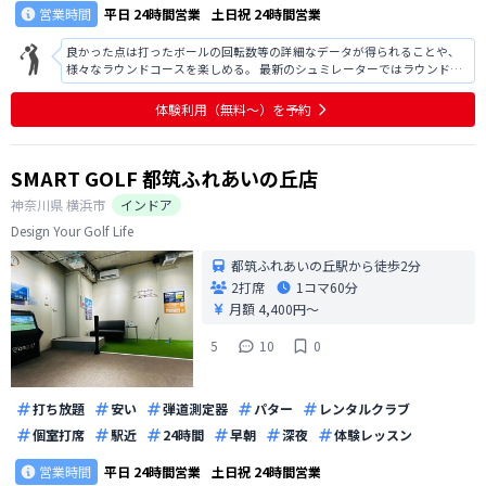
営業時間
平日
24時間営業
土日祝
24時間営業
良かった点は打ったボールの回転数等の詳細なデータが得られることや、
様々なラウンドコースを楽しめる。 最新のシュミレーターではラウンド時
自動的にボールのライが変化するが、藤が丘の施設では傾斜のライから打
つ場合、自分でマットを運んで使用するのは面倒くさい。
体験利用（無料〜）を予約
SMART GOLF 都筑ふれあいの丘店
神奈川県
横浜市
インドア
Design Your Golf Life
都筑ふれあいの丘駅から徒歩2分
2打席
1コマ
60分
月額 4,400円〜
5
10
0
打ち放題
安い
弾道測定器
パター
レンタルクラブ
個室打席
駅近
24時間
早朝
深夜
体験レッスン
営業時間
平日
24時間営業
土日祝
24時間営業