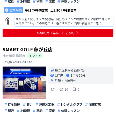
駅近
24時間
早朝
深夜
体験レッスン
営業時間
平日
24時間営業
土日祝
24時間営業
駅から近く貸しクラブも完備。 自分のスイング映像もすぐに確認できるの
がありがたい。 この周辺では一番クオリティが高い練習場だと思う。
体験利用（無料〜）を予約
SMART GOLF 藤が丘店
神奈川県
横浜市
インドア
Design Your Golf Life
藤が丘駅から徒歩7分
1打席
1コマ
60分
月額 4,400円〜
4.7
10
0
打ち放題
安い
弾道測定器
レンタルクラブ
個室打席
駅近
24時間
早朝
深夜
体験レッスン