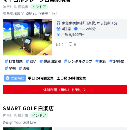
神奈川県
横浜市
インドア
東急東横線｢白楽駅｣より徒歩１分！
東急東横線線｢白楽駅｣から徒歩１分
4打席
1コマ
60分
月額 9,900円〜
0
0
打ち放題
安い
弾道測定器
レンタルクラブ
駅近
24時間
早朝
深夜
営業時間
平日
24時間営業
土日祝
24時間営業
体験利用（無料）を予約
SMART GOLF 白楽店
神奈川県
横浜市
インドア
Design Your Golf Life