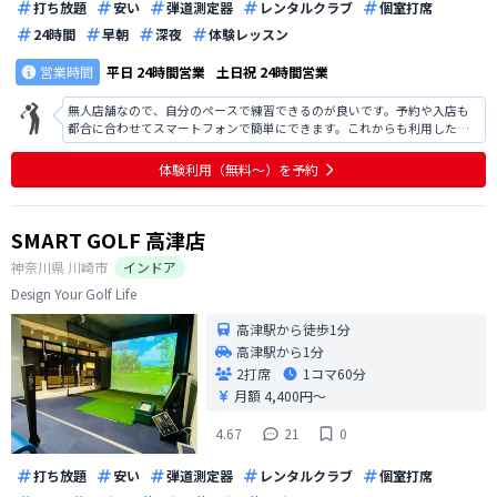
打ち放題
安い
弾道測定器
レンタルクラブ
個室打席
24時間
早朝
深夜
体験レッスン
営業時間
平日
24時間営業
土日祝
24時間営業
無人店舗なので、自分のペースで練習できるのが良いです。予約や入店も
都合に合わせてスマートフォンで簡単にできます。これからも利用したい
です。
体験利用（無料〜）を予約
SMART GOLF 高津店
神奈川県
川崎市
インドア
Design Your Golf Life
高津駅から徒歩1分
高津駅から1分
2打席
1コマ
60分
月額 4,400円〜
4.67
21
0
打ち放題
安い
弾道測定器
レンタルクラブ
個室打席