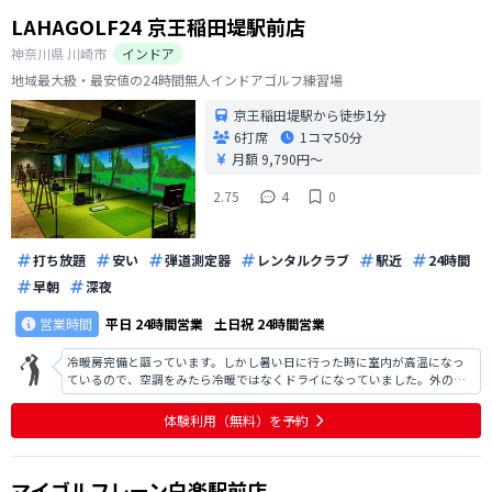
LAHAGOLF24 京王稲田堤駅前店
神奈川県
川崎市
インドア
地域最大級・最安値の24時間無人インドアゴルフ練習場
京王稲田堤駅から徒歩1分
6打席
1コマ
50分
月額 9,790円〜
2.75
4
0
打ち放題
安い
弾道測定器
レンタルクラブ
駅近
24時間
早朝
深夜
営業時間
平日
24時間営業
土日祝
24時間営業
冷暖房完備と謳っています。しかし暑い日に行った時に室内が高温になっ
ているので、空調をみたら冷暖ではなくドライになっていました。外の方
が涼しかったです。スポーツをする場所ですが、密閉空間ですのであまり
汗はかきたくありません。これからの暑い時期はドライではなく冷房でお
体験利用（無料）を予約
願い致します。
マイゴルフレーン白楽駅前店