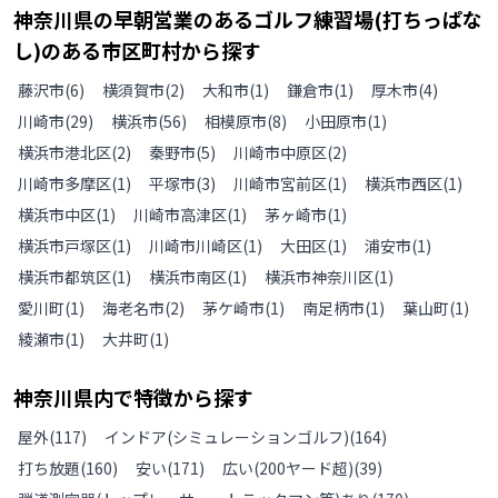
神奈川県
の
早朝営業のあるゴルフ練習場(打ちっぱな
し)のある
市区町村から探す
藤沢市
(
6
)
横須賀市
(
2
)
大和市
(
1
)
鎌倉市
(
1
)
厚木市
(
4
)
川崎市
(
29
)
横浜市
(
56
)
相模原市
(
8
)
小田原市
(
1
)
横浜市港北区
(
2
)
秦野市
(
5
)
川崎市中原区
(
2
)
川崎市多摩区
(
1
)
平塚市
(
3
)
川崎市宮前区
(
1
)
横浜市西区
(
1
)
横浜市中区
(
1
)
川崎市高津区
(
1
)
茅ヶ崎市
(
1
)
横浜市戸塚区
(
1
)
川崎市川崎区
(
1
)
大田区
(
1
)
浦安市
(
1
)
横浜市都筑区
(
1
)
横浜市南区
(
1
)
横浜市神奈川区
(
1
)
愛川町
(
1
)
海老名市
(
2
)
茅ケ崎市
(
1
)
南足柄市
(
1
)
葉山町
(
1
)
綾瀬市
(
1
)
大井町
(
1
)
神奈川県
内で特徴から探す
屋外
(
117
)
インドア(シミュレーションゴルフ)
(
164
)
打ち放題
(
160
)
安い
(
171
)
広い(200ヤード超)
(
39
)