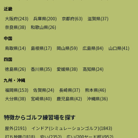
近畿
大阪府
(
243
)
兵庫県
(
200
)
京都府
(
63
)
滋賀県
(
37
)
奈良県
(
38
)
和歌山県
(
26
)
中国
鳥取県
(
14
)
島根県
(
17
)
岡山県
(
59
)
広島県
(
84
)
山口県
(
41
)
四国
徳島県
(
26
)
香川県
(
35
)
愛媛県
(
38
)
高知県
(
24
)
九州・沖縄
福岡県
(
153
)
佐賀県
(
24
)
長崎県
(
37
)
熊本県
(
46
)
大分県
(
38
)
宮崎県
(
40
)
鹿児島県
(
42
)
沖縄県
(
36
)
特徴から
ゴルフ練習場
を探す
屋外
(
2191
)
インドア(シミュレーションゴルフ)
(
1843
)
打ち放題
(
1818
)
安い
(
2352
)
広い(200ヤード超)
(
952
)