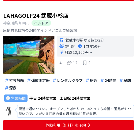
LAHAGOLF24 武蔵小杉店
神奈川県
川崎市
インドア
圧倒的低価格の24時間インドアゴルフ練習場
武蔵小杉駅から徒歩3分
9打席
1コマ
50分
月額 12,100円〜
4
12
0
打ち放題
弾道測定器
レンタルクラブ
駅近
24時間
早朝
深夜
営業時間
平日
24時間営業
土日祝
24時間営業
駅近で通いやすい。 オープンしたばかりで中はとっても綺麗！ 通路がやや
狭いので、人がいる打席の横を通る時は注意が必要。
体験利用（無料）を予約