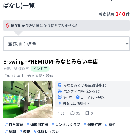
ぱなし)一覧
140
検索結果
件
現在地から近い順
に並び替えてみませんか
E-swing -PREMIUM-みなとみらい本店
神奈川県
横浜市
インドア
ゴルフに集中できる空間と設備
みなとみらい駅直結徒歩1分
パシフィコ横浜から3分
8打席
1コマ
30〜60分
月額 21,780円〜
4.91
35
0
打ち放題
弾道測定器
レンタルクラブ
個室打席
駅近
早朝
深夜
体験レッスン