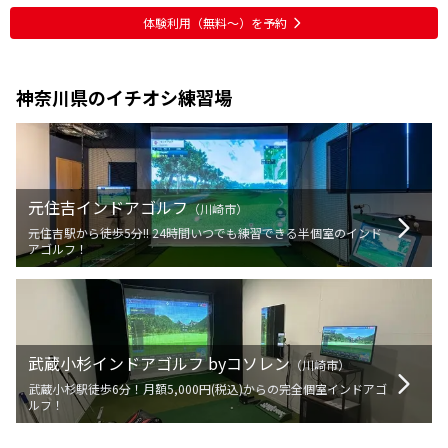
ば有料のパーソナルレッスンも受講出来るようなので、今後試してみたい
です。
体験利用（無料〜）を予約
神奈川県
のイチオシ練習場
元住吉インドアゴルフ
（
川崎市
）
元住吉駅から徒歩5分!! 24時間いつでも練習できる半個室のインド
アゴルフ！
武蔵小杉インドアゴルフ byコソレン
（
川崎市
）
武蔵小杉駅徒歩6分！月額5,000円(税込)からの完全個室インドアゴ
ルフ！