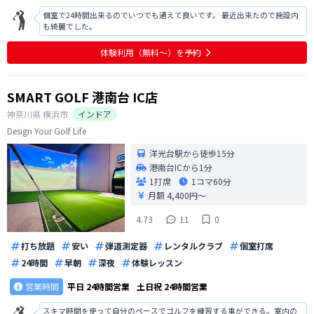
個室で24時間出来るのでいつでも通えて良いです。 最近出来たので施設内
も綺麗でした。
体験利用（無料〜）を予約
SMART GOLF 港南台 IC店
神奈川県
横浜市
インドア
Design Your Golf Life
洋光台駅から徒歩15分
港南台ICから1分
1打席
1コマ
60分
月額 4,400円〜
4.73
11
0
打ち放題
安い
弾道測定器
レンタルクラブ
個室打席
24時間
早朝
深夜
体験レッスン
営業時間
平日
24時間営業
土日祝
24時間営業
スキマ時間を使って自分のペースでゴルフを練習する事ができる。室内の