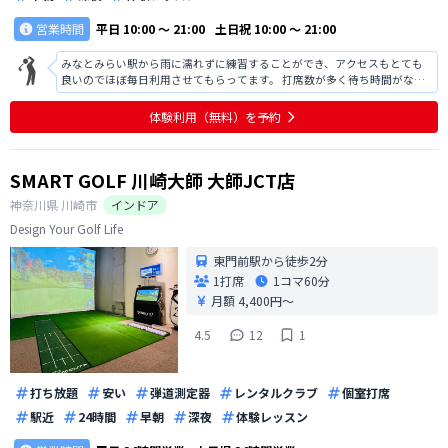
営業時間
平日
10:00 〜 21:00
土日祝
10:00 〜 21:00
みなとみらい駅から雨に濡れずに練習することができ、アクセスもとても
良いのでほぼ毎日利用させてもらってます。 打席数が多く待ち時間がなく
気軽にふらっと利用できるのもとても良いです！
体験利用（無料）を予約
SMART GOLF 川崎大師 大師JCT店
神奈川県
川崎市
インドア
Design Your Golf Life
東門前駅から徒歩2分
1打席
1コマ
60分
月額 4,400円〜
4.5
12
1
打ち放題
安い
弾道測定器
レンタルクラブ
個室打席
駅近
24時間
早朝
深夜
体験レッスン