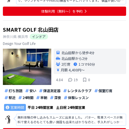
で、ラウンドモードやPAR3の練習モードにハマってます。 個室が良いの
と、あとはオートティーなのでとても楽です。
体験利用（無料〜）を予約
SMART GOLF 北山田店
神奈川県
横浜市
インドア
Design Your Golf Life
北山田駅から徒歩4分
北山田駅から2分
2打席
1コマ
60分
月額 4,400円〜
4.84
19
0
打ち放題
安い
弾道測定器
レンタルクラブ
個室打席
駅近
24時間
早朝
深夜
体験レッスン
営業時間
平日
24時間営業
土日祝
24時間営業
無料体験の申し込みもスムーズに出来ました。 パター、駐車スペースが無
料で使えるのもとても良い 施設も出来たばかりなのと、手入れがしっかり
されていてとても綺麗だった