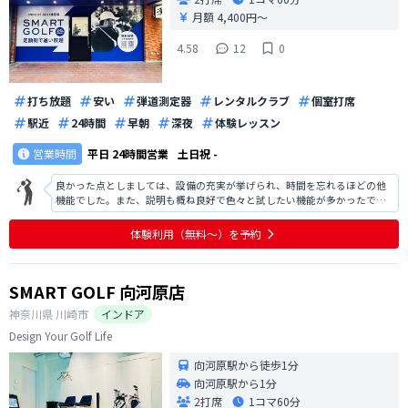
月額 4,400円〜
4.58
12
0
打ち放題
安い
弾道測定器
レンタルクラブ
個室打席
駅近
24時間
早朝
深夜
体験レッスン
営業時間
平日
24時間営業
土日祝
-
良かった点としましては、設備の充実が挙げられ、時間を忘れるほどの他
機能でした。また、説明も概ね良好で色々と試したい機能が多かったで
す。改善点としましては、駐車場の案内があればよかったです。また、地域
柄かもしれませんが、入会人数の割に夜の時間帯での予約が取りにくく、
体験利用（無料〜）を予約
練習を行いたい時間帯に予約が取りにく
SMART GOLF 向河原店
神奈川県
川崎市
インドア
Design Your Golf Life
向河原駅から徒歩1分
向河原駅から1分
2打席
1コマ
60分