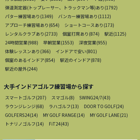
弾道測定器(トップレーサー、トラックマン等)あり
(
1792
)
パター練習場あり
(
1349
)
バンカー練習場あり
(
1112
)
アプローチ練習場あり
(
654
)
ショートコースあり
(
173
)
レンタルクラブあり
(
2733
)
個室打席あり
(
874
)
駅近
(
1125
)
24時間営業
(
988
)
早朝営業
(
1553
)
深夜営業
(
955
)
体験レッスンあり
(
366
)
インドアで安い
(
801
)
個室のあるインドア
(
854
)
駅近のインドア
(
878
)
駅近の屋外
(
244
)
大手インドアゴルフ練習場
から探す
スマートゴルフ
(
207
)
スマゴル
(
8
)
SWING24/7
(
43
)
ラウンジレンジ
(
68
)
ラハゴルフ
(
13
)
DOOR TO GOLF
(
24
)
GOLFERS24
(
14
)
MY GOLF RANGE
(
14
)
MY GOLF LANE
(
21
)
トナリノゴルフ
(
14
)
FiT24
(
43
)