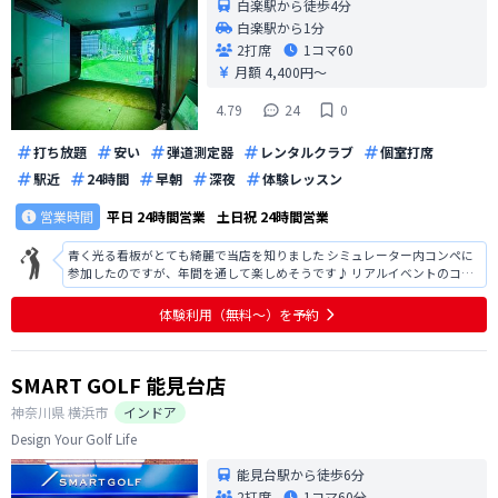
白楽駅から徒歩4分
白楽駅から1分
2打席
1コマ
60
月額 4,400円〜
4.79
24
0
打ち放題
安い
弾道測定器
レンタルクラブ
個室打席
駅近
24時間
早朝
深夜
体験レッスン
営業時間
平日
24時間営業
土日祝
24時間営業
青く光る看板がとても綺麗で当店を知りました シミュレーター内コンペに
参加したのですが、年間を通して楽しめそうです♪ リアルイベントのコン
ペにも行ってみたいです！
体験利用（無料〜）を予約
SMART GOLF 能見台店
神奈川県
横浜市
インドア
Design Your Golf Life
能見台駅から徒歩6分
2打席
1コマ
60分