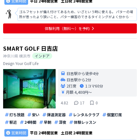
営業時間
平日
24時間営業
土日祝
24時間営業
ゴルフセットが備え付けてあるため、いざという時に使える。 パターの場
所が思ったより狭いこと、パター練習のできるタイミングがよく分からな
い。 傾斜マットがあるのは良い天気。 エアコンのハジから結露水？が垂れ
ていて、ソファーが濡れていることがあった。 使う前に、前回使った人の
体験利用（無料〜）を予約
画像が見えてしまう。敢えて見
SMART GOLF 日吉店
神奈川県
横浜市
インドア
Design Your Golf Life
日吉駅から徒歩4分
日吉駅から2分
2打席
1コマ
60分
月額 4,400円〜
4.82
17
0
打ち放題
安い
弾道測定器
レンタルクラブ
個室打席
駅近
24時間
早朝
深夜
体験レッスン
営業時間
平日
24時間営業
土日祝
24時間営業