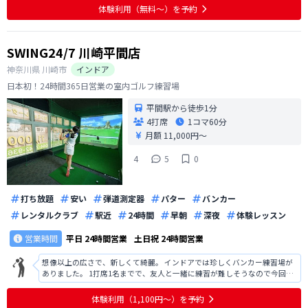
体験利用（無料〜）を予約
SWING24/7 川崎平間店
神奈川県
川崎市
インドア
日本初！24時間365日営業の室内ゴルフ練習場
平間駅から徒歩1分
4打席
1コマ
60分
月額 11,000円〜
4
5
0
打ち放題
安い
弾道測定器
パター
バンカー
レンタルクラブ
駅近
24時間
早朝
深夜
体験レッスン
営業時間
平日
24時間営業
土日祝
24時間営業
想像以上の広さで、新しくて綺麗。 インドアでは珍しくバンカー練習場が
ありました。 1打席1名までで、友人と一緒に練習が難しそうなので今回は
入会を見送りました。
体験利用（1,100円〜）を予約