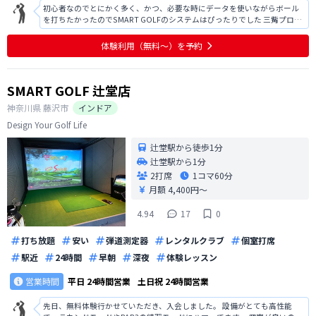
初心者なのでとにかく多く、かつ、必要な時にデータを使いながらボール
を打ちたかったのでSMART GOLFのシステムはぴったりでした 三觜プロの
ファンなので、会員向けコンテンツを楽しみにしてます！
体験利用（無料〜）を予約
SMART GOLF 辻堂店
神奈川県
藤沢市
インドア
Design Your Golf Life
辻堂駅から徒歩1分
辻堂駅から1分
2打席
1コマ
60分
月額 4,400円〜
4.94
17
0
打ち放題
安い
弾道測定器
レンタルクラブ
個室打席
駅近
24時間
早朝
深夜
体験レッスン
営業時間
平日
24時間営業
土日祝
24時間営業
先日、無料体験行かせていただき、入会しました。 設備がとても高性能