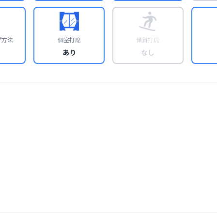
プ方法
個室打席
傾斜打席
あり
なし