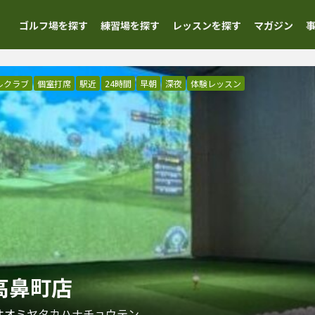
ゴルフ場を探す
練習場を探す
レッスンを探す
マガジン
ルクラブ
個室打席
駅近
24時間
早朝
深夜
体験レッスン
宮高鼻町店
オオミヤタカハナチョウテン