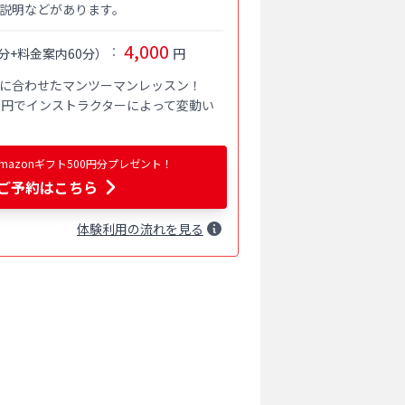
説明などがあります。
4,000
：
分+料金案内60分
）
円
に合わせたマンツーマンレッスン！

000円でインストラクターによって変動い
azonギフト500円分プレゼント！
ご予約はこちら
体験
利用
の流れを見る