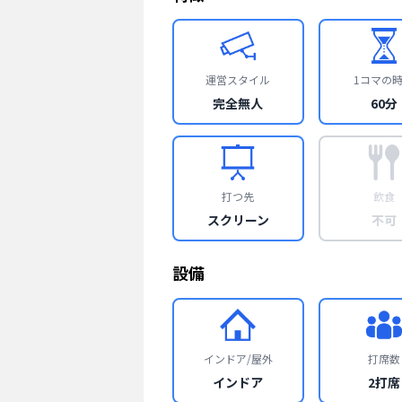
運営スタイル
1コマの
完全無人
60分
打つ先
飲食
スクリーン
不可
設備
インドア/屋外
打席数
インドア
2打席