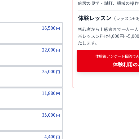
施設の見学・試打、機械の操作
体験レッスン
（
レッスン60
16,500
円
初心者から上級者まで一人一人
※レッスン料は4,000円〜5,
たします。
22,000
円
体験後アンケート回答でAm
体験利用
の
25,000
円
11,880
円
35,000
円
4,400
円