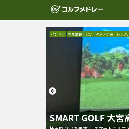
インドア
打ち放題
安い
弾道測定器
レンタ
SMART GOLF 大
埼玉県
さいたま市
/
スマートゴルフ