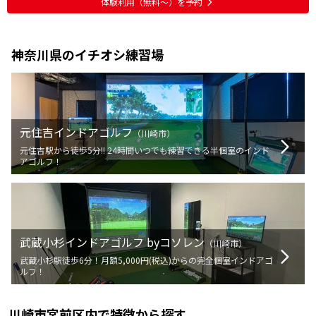
体験利用（無料〜）を予約
神奈川県
のイチオシ練習場
元住吉インドアゴルフ
（
川崎市
）
元住吉駅から徒歩5分!! 24時間いつでも練習できる半個室のインド
アゴルフ！
武蔵小杉インドアゴルフ byコソレン
（
川崎市
）
武蔵小杉駅徒歩6分！月額5,000円(税込)からの完全個室インドアゴ
ルフ！
川崎市宮前区
内で特徴から探す