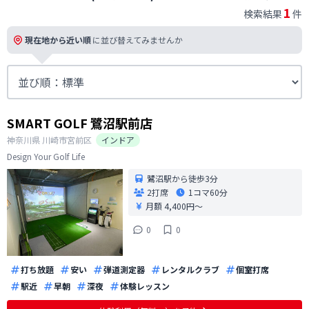
1
検索結果
件
現在地から近い順
に並び替えてみませんか
SMART GOLF 鷺沼駅前店
神奈川県
川崎市宮前区
インドア
Design Your Golf Life
鷺沼駅から徒歩3分
2打席
1コマ
60分
月額 4,400円〜
0
0
打ち放題
安い
弾道測定器
レンタルクラブ
個室打席
駅近
早朝
深夜
体験レッスン