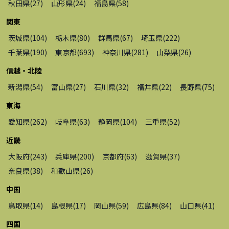
秋田県
(
27
)
山形県
(
24
)
福島県
(
58
)
関東
茨城県
(
104
)
栃木県
(
80
)
群馬県
(
67
)
埼玉県
(
222
)
千葉県
(
190
)
東京都
(
693
)
神奈川県
(
281
)
山梨県
(
26
)
信越・北陸
新潟県
(
54
)
富山県
(
27
)
石川県
(
32
)
福井県
(
22
)
長野県
(
75
)
東海
愛知県
(
262
)
岐阜県
(
63
)
静岡県
(
104
)
三重県
(
52
)
近畿
大阪府
(
243
)
兵庫県
(
200
)
京都府
(
63
)
滋賀県
(
37
)
奈良県
(
38
)
和歌山県
(
26
)
中国
鳥取県
(
14
)
島根県
(
17
)
岡山県
(
59
)
広島県
(
84
)
山口県
(
41
)
四国