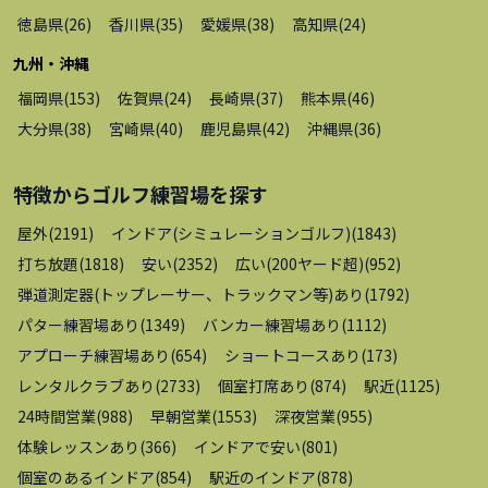
徳島県
(
26
)
香川県
(
35
)
愛媛県
(
38
)
高知県
(
24
)
九州・沖縄
福岡県
(
153
)
佐賀県
(
24
)
長崎県
(
37
)
熊本県
(
46
)
大分県
(
38
)
宮崎県
(
40
)
鹿児島県
(
42
)
沖縄県
(
36
)
特徴から
ゴルフ練習場
を探す
屋外
(
2191
)
インドア(シミュレーションゴルフ)
(
1843
)
打ち放題
(
1818
)
安い
(
2352
)
広い(200ヤード超)
(
952
)
弾道測定器(トップレーサー、トラックマン等)あり
(
1792
)
パター練習場あり
(
1349
)
バンカー練習場あり
(
1112
)
アプローチ練習場あり
(
654
)
ショートコースあり
(
173
)
レンタルクラブあり
(
2733
)
個室打席あり
(
874
)
駅近
(
1125
)
24時間営業
(
988
)
早朝営業
(
1553
)
深夜営業
(
955
)
体験レッスンあり
(
366
)
インドアで安い
(
801
)
個室のあるインドア
(
854
)
駅近のインドア
(
878
)