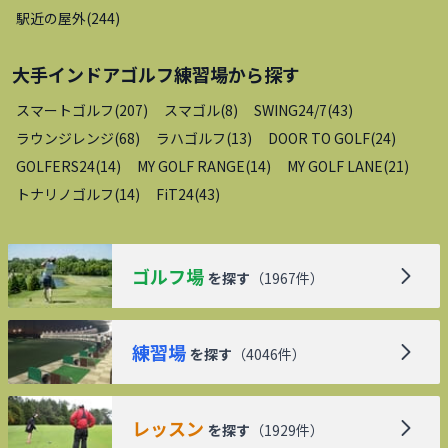
駅近の屋外
(
244
)
大手インドアゴルフ練習場
から探す
スマートゴルフ
(
207
)
スマゴル
(
8
)
SWING24/7
(
43
)
ラウンジレンジ
(
68
)
ラハゴルフ
(
13
)
DOOR TO GOLF
(
24
)
GOLFERS24
(
14
)
MY GOLF RANGE
(
14
)
MY GOLF LANE
(
21
)
トナリノゴルフ
(
14
)
FiT24
(
43
)
ゴルフ場
を探す
（
1967
件）
練習場
を探す
（
4046
件）
レッスン
を探す
（
1929
件）