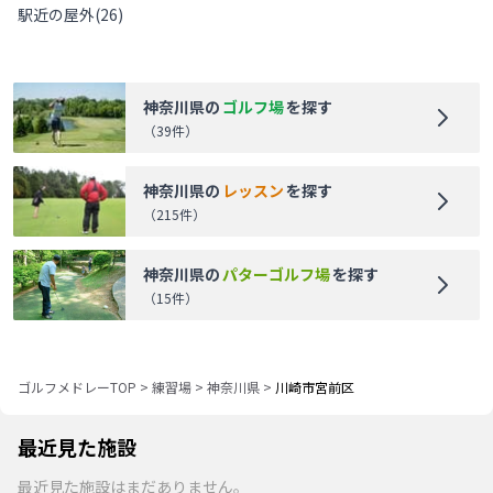
駅近の屋外
(
26
)
神奈川県
の
ゴルフ場
を探す
（
39
件）
神奈川県
の
レッスン
を探す
（
215
件）
神奈川県
の
パターゴルフ場
を探す
（
15
件）
ゴルフメドレーTOP
>
練習場
>
神奈川県
>
川崎市宮前区
最近見た施設
最近見た施設はまだありません。