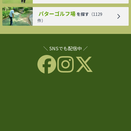
パターゴルフ場
を探す
（
1129
件）
＼ SNSでも配信中 ／