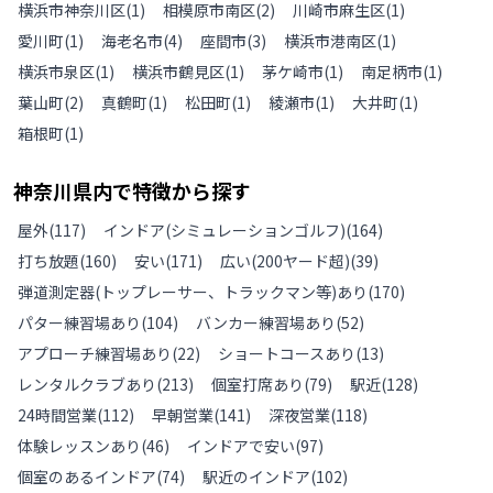
横浜市神奈川区
(
1
)
相模原市南区
(
2
)
川崎市麻生区
(
1
)
愛川町
(
1
)
海老名市
(
4
)
座間市
(
3
)
横浜市港南区
(
1
)
横浜市泉区
(
1
)
横浜市鶴見区
(
1
)
茅ケ崎市
(
1
)
南足柄市
(
1
)
葉山町
(
2
)
真鶴町
(
1
)
松田町
(
1
)
綾瀬市
(
1
)
大井町
(
1
)
箱根町
(
1
)
神奈川県
内で特徴から探す
屋外
(
117
)
インドア(シミュレーションゴルフ)
(
164
)
打ち放題
(
160
)
安い
(
171
)
広い(200ヤード超)
(
39
)
弾道測定器(トップレーサー、トラックマン等)あり
(
170
)
パター練習場あり
(
104
)
バンカー練習場あり
(
52
)
アプローチ練習場あり
(
22
)
ショートコースあり
(
13
)
レンタルクラブあり
(
213
)
個室打席あり
(
79
)
駅近
(
128
)
24時間営業
(
112
)
早朝営業
(
141
)
深夜営業
(
118
)
体験レッスンあり
(
46
)
インドアで安い
(
97
)
個室のあるインドア
(
74
)
駅近のインドア
(
102
)