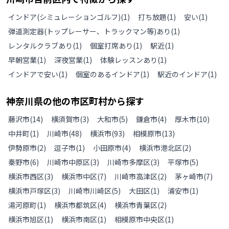
インドア(シミュレーションゴルフ)
(
1
)
打ち放題
(
1
)
安い
(
1
)
弾道測定器(トップレーサー、トラックマン等)あり
(
1
)
レンタルクラブあり
(
1
)
個室打席あり
(
1
)
駅近
(
1
)
早朝営業
(
1
)
深夜営業
(
1
)
体験レッスンあり
(
1
)
インドアで安い
(
1
)
個室のあるインドア
(
1
)
駅近のインドア
(
1
)
神奈川県
の
他の
市区町村から探す
藤沢市
(
14
)
横須賀市
(
3
)
大和市
(
5
)
鎌倉市
(
4
)
厚木市
(
10
)
中井町
(
1
)
川崎市
(
48
)
横浜市
(
93
)
相模原市
(
13
)
伊勢原市
(
2
)
逗子市
(
1
)
小田原市
(
4
)
横浜市港北区
(
2
)
秦野市
(
6
)
川崎市中原区
(
3
)
川崎市多摩区
(
3
)
平塚市
(
5
)
横浜市西区
(
3
)
横浜市中区
(
7
)
川崎市高津区
(
2
)
茅ヶ崎市
(
7
)
横浜市戸塚区
(
3
)
川崎市川崎区
(
5
)
大田区
(
1
)
浦安市
(
1
)
湯河原町
(
1
)
横浜市都筑区
(
4
)
横浜市青葉区
(
2
)
横浜市旭区
(
1
)
横浜市南区
(
1
)
相模原市中央区
(
1
)