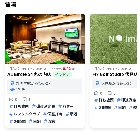
習場
0.42
【閉店】PENT HOUSE GOLF77
から
km
【閉店】PENT HOUSE GOLF7
All Birdie 54 丸の内店
Fix Golf Studio 伏見店
インドア
丸の内駅から徒歩2分
伏見駅から徒歩3分
1打席
0
0
0
1
打ち放題
弾道測定器
打ち放題
弾道測定器
パター
24時間
早朝
深
レンタルクラブ
個室打席
駅近
24時間
早朝
深夜