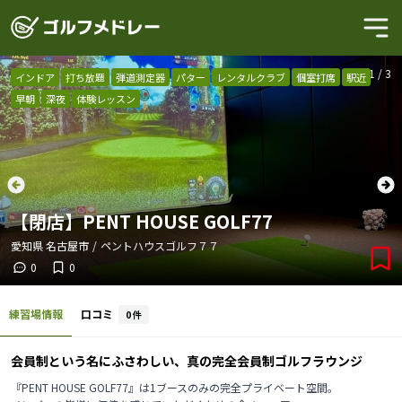
1
/
3
インドア
打ち放題
弾道測定器
パター
レンタルクラブ
個室打席
駅近
早朝
深夜
体験レッスン
【閉店】PENT HOUSE GOLF77
愛知県
名古屋市
/
ペントハウスゴルフ７７
0
0
練習場情報
口コミ
0
件
会員制という名にふさわしい、真の完全会員制ゴルフラウンジ
『PENT HOUSE GOLF77』は1ブースのみの完全プライベート空間。
