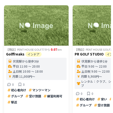
0.07
【閉店】PENT HOUSE GOLF77
から
km
【閉店】PENT HOUSE GOLF7
Golffreaks
PR GOLF STUDIO
インドア
イン
伏見駅から徒歩3分
伏見駅から徒歩1分
平日 11:00 〜 20:00
平日 9:00 〜 22:00
土日祝 10:00 〜 18:00
土日祝 9:00 〜 22:00
月額 11,000円〜
月額 9,900円〜
レンタル：
クラブ、シ
0
0
ブ
初心者向け
マンツーマン
0
0
グループ
受け放題
練習利用可
初心者向け
安い
駅近
グループ
受け放題