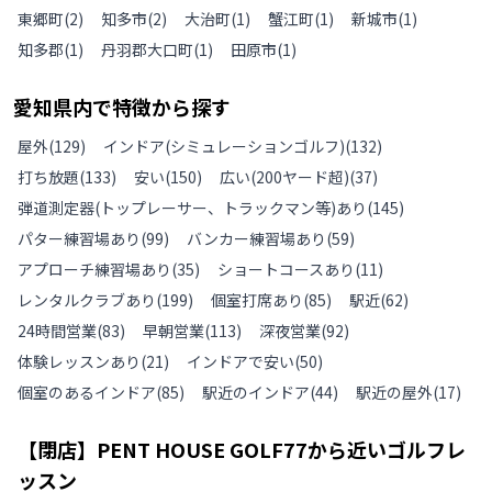
東郷町
(
2
)
知多市
(
2
)
大治町
(
1
)
蟹江町
(
1
)
新城市
(
1
)
知多郡
(
1
)
丹羽郡大口町
(
1
)
田原市
(
1
)
愛知県
内で特徴から探す
屋外
(
129
)
インドア(シミュレーションゴルフ)
(
132
)
打ち放題
(
133
)
安い
(
150
)
広い(200ヤード超)
(
37
)
弾道測定器(トップレーサー、トラックマン等)あり
(
145
)
パター練習場あり
(
99
)
バンカー練習場あり
(
59
)
アプローチ練習場あり
(
35
)
ショートコースあり
(
11
)
レンタルクラブあり
(
199
)
個室打席あり
(
85
)
駅近
(
62
)
24時間営業
(
83
)
早朝営業
(
113
)
深夜営業
(
92
)
体験レッスンあり
(
21
)
インドアで安い
(
50
)
個室のあるインドア
(
85
)
駅近のインドア
(
44
)
駅近の屋外
(
17
)
【閉店】PENT HOUSE GOLF77
から近いゴルフレ
ッスン