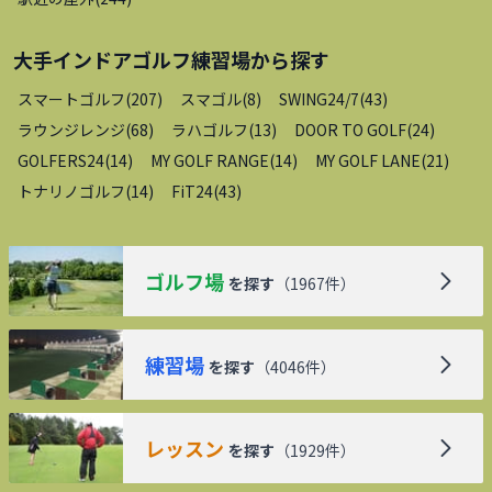
大手インドアゴルフ練習場
から探す
スマートゴルフ
(
207
)
スマゴル
(
8
)
SWING24/7
(
43
)
ラウンジレンジ
(
68
)
ラハゴルフ
(
13
)
DOOR TO GOLF
(
24
)
GOLFERS24
(
14
)
MY GOLF RANGE
(
14
)
MY GOLF LANE
(
21
)
トナリノゴルフ
(
14
)
FiT24
(
43
)
ゴルフ場
を探す
（
1967
件）
練習場
を探す
（
4046
件）
レッスン
を探す
（
1929
件）