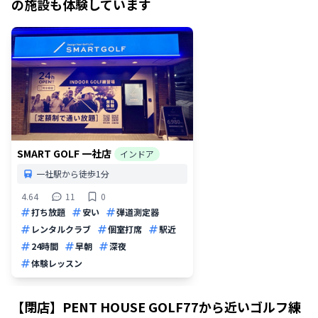
の施設も体験しています
SMART GOLF 一社店
インドア
一社駅から徒歩1分
4.64
11
0
打ち放題
安い
弾道測定器
レンタルクラブ
個室打席
駅近
24時間
早朝
深夜
体験レッスン
【閉店】PENT HOUSE GOLF77
から近いゴルフ練