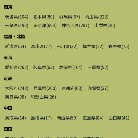
関東
茨城県
(
104
)
栃木県
(
80
)
群馬県
(
67
)
埼玉県
(
222
)
千葉県
(
190
)
東京都
(
693
)
神奈川県
(
281
)
山梨県
(
26
)
信越・北陸
新潟県
(
54
)
富山県
(
27
)
石川県
(
32
)
福井県
(
22
)
長野県
(
75
)
東海
愛知県
(
262
)
岐阜県
(
63
)
静岡県
(
104
)
三重県
(
52
)
近畿
大阪府
(
243
)
兵庫県
(
200
)
京都府
(
63
)
滋賀県
(
37
)
奈良県
(
38
)
和歌山県
(
26
)
中国
鳥取県
(
14
)
島根県
(
17
)
岡山県
(
59
)
広島県
(
84
)
山口県
(
41
)
四国