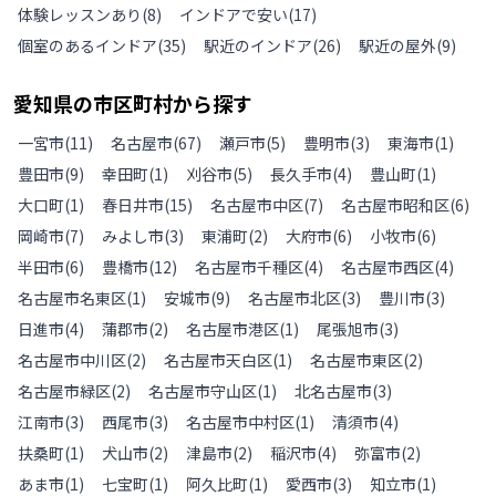
体験レッスンあり
(
8
)
インドアで安い
(
17
)
個室のあるインドア
(
35
)
駅近のインドア
(
26
)
駅近の屋外
(
9
)
愛知県
の
市区町村から探す
一宮市
(
11
)
名古屋市
(
67
)
瀬戸市
(
5
)
豊明市
(
3
)
東海市
(
1
)
豊田市
(
9
)
幸田町
(
1
)
刈谷市
(
5
)
長久手市
(
4
)
豊山町
(
1
)
大口町
(
1
)
春日井市
(
15
)
名古屋市中区
(
7
)
名古屋市昭和区
(
6
)
岡崎市
(
7
)
みよし市
(
3
)
東浦町
(
2
)
大府市
(
6
)
小牧市
(
6
)
半田市
(
6
)
豊橋市
(
12
)
名古屋市千種区
(
4
)
名古屋市西区
(
4
)
名古屋市名東区
(
1
)
安城市
(
9
)
名古屋市北区
(
3
)
豊川市
(
3
)
日進市
(
4
)
蒲郡市
(
2
)
名古屋市港区
(
1
)
尾張旭市
(
3
)
名古屋市中川区
(
2
)
名古屋市天白区
(
1
)
名古屋市東区
(
2
)
名古屋市緑区
(
2
)
名古屋市守山区
(
1
)
北名古屋市
(
3
)
江南市
(
3
)
西尾市
(
3
)
名古屋市中村区
(
1
)
清須市
(
4
)
扶桑町
(
1
)
犬山市
(
2
)
津島市
(
2
)
稲沢市
(
4
)
弥富市
(
2
)
あま市
(
1
)
七宝町
(
1
)
阿久比町
(
1
)
愛西市
(
3
)
知立市
(
1
)