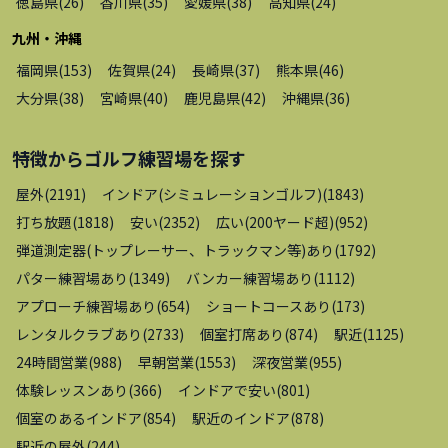
徳島県
(
26
)
香川県
(
35
)
愛媛県
(
38
)
高知県
(
24
)
九州・沖縄
福岡県
(
153
)
佐賀県
(
24
)
長崎県
(
37
)
熊本県
(
46
)
大分県
(
38
)
宮崎県
(
40
)
鹿児島県
(
42
)
沖縄県
(
36
)
特徴から
ゴルフ練習場
を探す
屋外
(
2191
)
インドア(シミュレーションゴルフ)
(
1843
)
打ち放題
(
1818
)
安い
(
2352
)
広い(200ヤード超)
(
952
)
弾道測定器(トップレーサー、トラックマン等)あり
(
1792
)
パター練習場あり
(
1349
)
バンカー練習場あり
(
1112
)
アプローチ練習場あり
(
654
)
ショートコースあり
(
173
)
レンタルクラブあり
(
2733
)
個室打席あり
(
874
)
駅近
(
1125
)
24時間営業
(
988
)
早朝営業
(
1553
)
深夜営業
(
955
)
体験レッスンあり
(
366
)
インドアで安い
(
801
)
個室のあるインドア
(
854
)
駅近のインドア
(
878
)
駅近の屋外
(
244
)