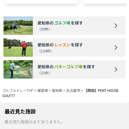
愛知県
の
ゴルフ場
を探す
（
39
件）
愛知県
の
レッスン
を探す
（
124
件）
愛知県
の
パターゴルフ場
を探す
（
22
件）
ゴルフメドレーTOP
>
練習場
>
愛知県
>
名古屋市
>
【閉店】PENT HOUSE
GOLF77
最近見た施設
最近見た施設はまだありません。