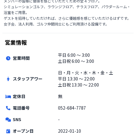
メンバーの皆様に価値を感じていただくための全４フロア。

シミュレーションゴルフ、ラウンジフロア、テラスフロア、パウダールーム・
浴室をご用意。

ゲストを招待していただければ、さらに優越感を感じていただけるはずです。

女子会、法人利用、ゴルフ仲間同士にもご利用頂ける設備です。
営業情報
平日
6:00 〜 3:00
営業時間
土日祝
6:00 〜 3:00
日・月・火・水・木・金・土
スタッフアワー
平日
13:30 〜 22:00
土日祝
13:30 〜 22:00
定休日
無
電話番号
052-684-7787
SNS
-
オープン日
2022-01-10