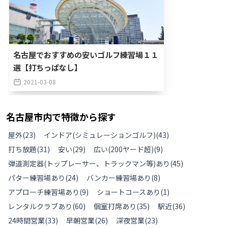
名古屋でおすすめの安いゴルフ練習場１１
選【打ちっぱなし】
2021-03-08
名古屋市
内で特徴から探す
屋外
(
23
)
インドア(シミュレーションゴルフ)
(
43
)
打ち放題
(
31
)
安い
(
29
)
広い(200ヤード超)
(
9
)
弾道測定器(トップレーサー、トラックマン等)あり
(
45
)
パター練習場あり
(
24
)
バンカー練習場あり
(
8
)
アプローチ練習場あり
(
9
)
ショートコースあり
(
1
)
レンタルクラブあり
(
60
)
個室打席あり
(
35
)
駅近
(
36
)
24時間営業
(
33
)
早朝営業
(
26
)
深夜営業
(
23
)