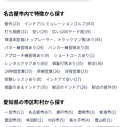
名古屋市
内で特徴から探す
屋外
(
23
)
インドア(シミュレーションゴルフ)
(
43
)
打ち放題
(
31
)
安い
(
29
)
広い(200ヤード超)
(
9
)
弾道測定器(トップレーサー、トラックマン等)あり
(
45
)
パター練習場あり
(
24
)
バンカー練習場あり
(
8
)
アプローチ練習場あり
(
9
)
ショートコースあり
(
1
)
レンタルクラブあり
(
60
)
個室打席あり
(
35
)
駅近
(
36
)
24時間営業
(
33
)
早朝営業
(
26
)
深夜営業
(
23
)
体験レッスンあり
(
8
)
インドアで安い
(
17
)
個室のあるインドア
(
35
)
駅近のインドア
(
26
)
駅近の屋外
(
9
)
愛知県
の
市区町村から探す
一宮市
(
11
)
名古屋市
(
67
)
瀬戸市
(
5
)
豊明市
(
3
)
東海市
(
1
)
豊田市
(
9
)
幸田町
(
1
)
刈谷市
(
5
)
長久手市
(
4
)
豊山町
(
1
)