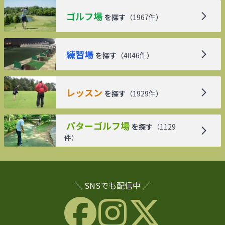
ゴルフ場
を探す
（
1967
件）
練習場
を探す
（
4046
件）
レッスン
を探す
（
1929
件）
パターゴルフ場
を探す
（
1129
件）
＼ SNSでも配信中 ／