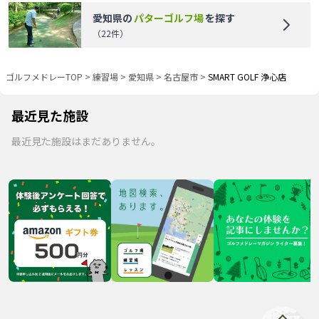
愛知県
の
パターゴルフ場
を探す
（
22
件）
ゴルフメドレーTOP
>
練習場
>
愛知県
>
名古屋市
>
SMART GOLF 浄心店
最近見た施設
最近見た施設はまだありません。