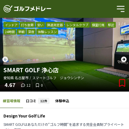
1
/
4
インドア
打ち放題
安い
弾道測定器
レンタルクラブ
個室打席
駅近
24時間
早朝
深夜
体験レッスン
SMART GOLF 浄心店
愛知県
名古屋市
/
スマートゴルフ ジョウシンテン
4.67
12
0
練習場情報
口コミ
体験申込
12
件
Design Your Golf Life
SMART GOLFはあなただけの“ゴルフ時間“を追求する完全会員制プライベート