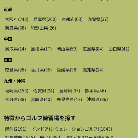
近畿
大阪府
(
243
)
兵庫県
(
200
)
京都府
(
63
)
滋賀県
(
37
)
奈良県
(
38
)
和歌山県
(
26
)
中国
鳥取県
(
14
)
島根県
(
17
)
岡山県
(
59
)
広島県
(
84
)
山口県
(
41
)
四国
徳島県
(
26
)
香川県
(
35
)
愛媛県
(
38
)
高知県
(
24
)
九州・沖縄
福岡県
(
153
)
佐賀県
(
24
)
長崎県
(
37
)
熊本県
(
46
)
大分県
(
38
)
宮崎県
(
40
)
鹿児島県
(
42
)
沖縄県
(
36
)
特徴から
ゴルフ練習場
を探す
屋外
(
2191
)
インドア(シミュレーションゴルフ)
(
1843
)
打ち放題
(
1818
)
安い
(
2352
)
広い(200ヤード超)
(
952
)