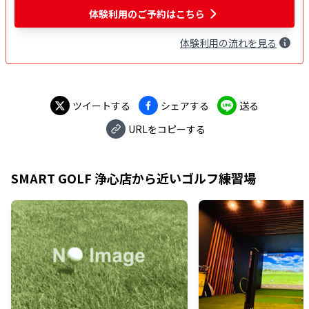
体験利用
のご予約はこちら
体験
利用
の流れを見る
ツイートする
シェアする
送る
URLをコピーする
SMART GOLF 浄心店
から近いゴルフ練習場