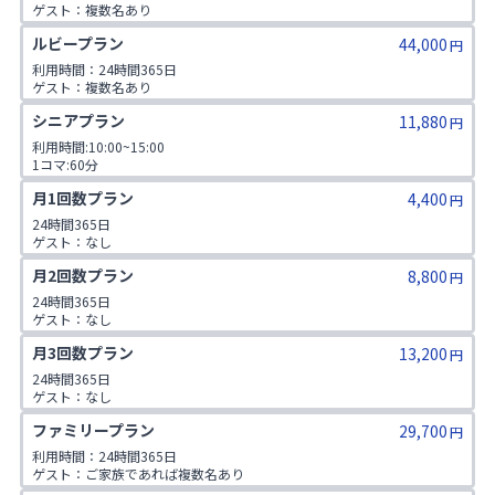
ゲスト：複数名あり

1日2コマ予約可
ルビープラン
44,000
円
利用時間：24時間365日

ゲスト：複数名あり

1日3コマ予約可
シニアプラン
11,880
円
利用時間:10:00~15:00

1コマ:60分

対象年齢:60歳以上

月1回数プラン
4,400
ゲスト:無し
円
24時間365日

ゲスト：なし
月2回数プラン
8,800
円
24時間365日

ゲスト：なし
月3回数プラン
13,200
円
24時間365日

ゲスト：なし
ファミリープラン
29,700
円
利用時間：24時間365日

ゲスト：ご家族であれば複数名あり

※ご入会時にご家族名の登録をお願いしております。二親等までのご家