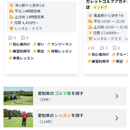
カレットゴルフアカデミ
浄心駅から徒歩1分
店
インドア
平日 24時間営業
亀島駅から徒歩7分
土日祝 24時間営業
平日 10:00 〜 21:00
月額 4,400円〜
土日祝 10:00 〜 21:00
レンタル：
クラブ
月額 17,600円〜
0
0
レンタル：
クラブ、シ
初心者向け
安い
マンツーマン
2.33
3
0
練習利用可
駅近
体験レッスン
初心者向け
グループ
単発レッスン
練習利用可
駅近
愛知県
の
ゴルフ場
を探す
（
39
件）
愛知県
の
レッスン
を探す
（
124
件）