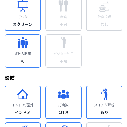
打つ先
飲食
飲食提供
スクリーン
不可
なし
複数人利用
ビジター利用
可
不可
設備
インドア/屋外
打席数
スイング解析
インドア
2打席
あり