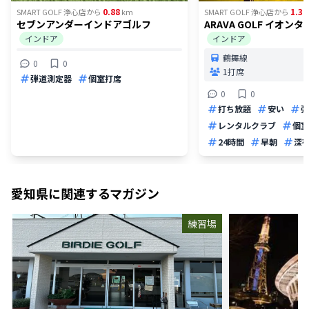
0.88
1.37
SMART GOLF 浄心店
から
km
SMART GOLF 浄心店
から
セブンアンダーインドアゴルフ
ARAVA GOLF イオン
インドア
インドア
鶴舞線
0
0
1打席
弾道測定器
個室打席
0
0
打ち放題
安い
弾
レンタルクラブ
個室
24時間
早朝
深
愛知県
に関連するマガジン
練習場