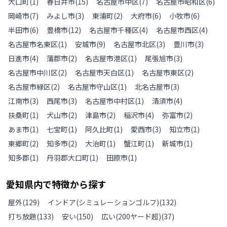
大口町
(
1
)
春日井市
(
15
)
名古屋市中区
(
7
)
名古屋市昭和区
(
6
)
岡崎市
(
7
)
みよし市
(
3
)
東浦町
(
2
)
大府市
(
6
)
小牧市
(
6
)
半田市
(
6
)
豊橋市
(
12
)
名古屋市千種区
(
4
)
名古屋市西区
(
4
)
名古屋市名東区
(
1
)
安城市
(
9
)
名古屋市北区
(
3
)
豊川市
(
3
)
日進市
(
4
)
蒲郡市
(
2
)
名古屋市港区
(
1
)
尾張旭市
(
3
)
名古屋市中川区
(
2
)
名古屋市天白区
(
1
)
名古屋市東区
(
2
)
名古屋市緑区
(
2
)
名古屋市守山区
(
1
)
北名古屋市
(
3
)
江南市
(
3
)
西尾市
(
3
)
名古屋市中村区
(
1
)
清須市
(
4
)
扶桑町
(
1
)
犬山市
(
2
)
津島市
(
2
)
稲沢市
(
4
)
弥富市
(
2
)
あま市
(
1
)
七宝町
(
1
)
阿久比町
(
1
)
愛西市
(
3
)
知立市
(
1
)
東郷町
(
2
)
知多市
(
2
)
大治町
(
1
)
蟹江町
(
1
)
新城市
(
1
)
知多郡
(
1
)
丹羽郡大口町
(
1
)
田原市
(
1
)
愛知県
内で特徴から探す
屋外
(
129
)
インドア(シミュレーションゴルフ)
(
132
)
打ち放題
(
133
)
安い
(
150
)
広い(200ヤード超)
(
37
)