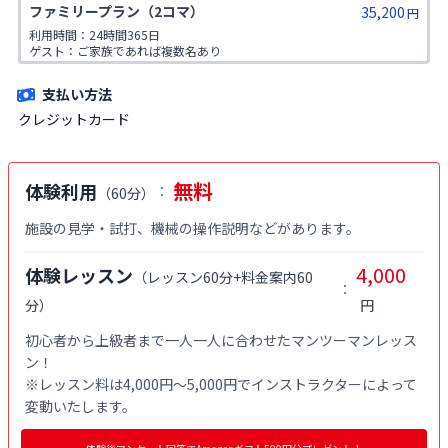
ファミリープラン（2コマ）
35,200
族が対象です。
円
利用時間：24時間365日

ゲスト：ご家族であれば複数名あり

※ご入会時にご家族名の登録をお願いしております。二親等までのご家
族が対象です。
支払い方法
クレジットカード
無料
体験利用
：
（
60分
）
施設の見学・試打、機械の操作説明などがあります。
4,000
体験レッスン
（
レッスン60分+料金案内60
：
分
）
円
初心者から上級者まで一人一人に合わせたマンツーマンレッス
ン！

※レッスン料は4,000円〜5,000円でインストラクターによって
変動いたします。