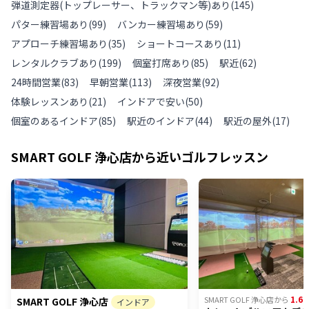
弾道測定器(トップレーサー、トラックマン等)あり
(
145
)
パター練習場あり
(
99
)
バンカー練習場あり
(
59
)
アプローチ練習場あり
(
35
)
ショートコースあり
(
11
)
レンタルクラブあり
(
199
)
個室打席あり
(
85
)
駅近
(
62
)
24時間営業
(
83
)
早朝営業
(
113
)
深夜営業
(
92
)
体験レッスンあり
(
21
)
インドアで安い
(
50
)
個室のあるインドア
(
85
)
駅近のインドア
(
44
)
駅近の屋外
(
17
)
SMART GOLF 浄心店
から近いゴルフレッスン
1.64
SMART GOLF 浄心店
から
SMART GOLF 浄心店
インドア