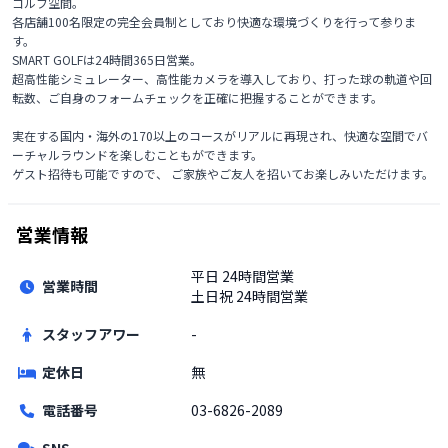
ゴルフ空間。

各店舗100名限定の完全会員制としており快適な環境づくりを行って参りま
す。

SMART GOLFは24時間365日営業。

超高性能シミュレーター、高性能カメラを導入しており、打った球の軌道や回
転数、ご自身のフォームチェックを正確に把握することができます。

実在する国内・海外の170以上のコースがリアルに再現され、快適な空間でバ
ーチャルラウンドを楽しむこともができます。

ゲスト招待も可能ですので、 ご家族やご友人を招いてお楽しみいただけます。 
営業情報
平日
24時間営業
営業時間
土日祝
24時間営業
スタッフアワー
-
定休日
無
電話番号
03-6826-2089
SNS
-