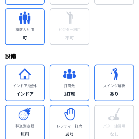
複数人利用
ビジター利用
可
不可
設備
インドア/屋外
打席数
スイング解析
インドア
2打席
あり
弾道測定器
レフティー打席
パター練習場
無料
あり
なし