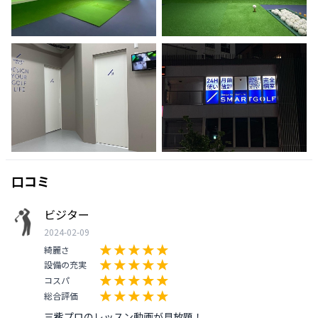
口コミ
ビジター
2024-02-09
綺麗さ
設備の充実
コスパ
総合評価
三觜プロのレッスン動画が見放題！
