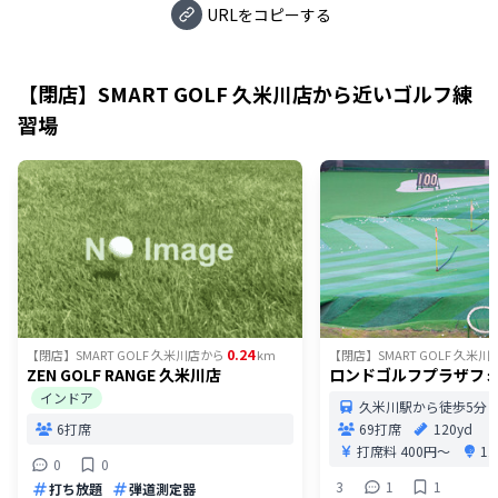
URLをコピーする
【閉店】SMART GOLF 久米川店
から近いゴルフ練
習場
0.24
【閉店】SMART GOLF 久米川店
から
km
【閉店】SMART GOLF 久米川
ZEN GOLF RANGE 久米川店
ロンドゴルフプラザフ
インドア
久米川駅から徒歩5分
6打席
69打席
120yd
打席料
400円〜
1
0
0
3
1
1
打ち放題
弾道測定器