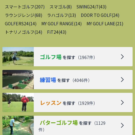
スマートゴルフ
(
207
)
スマゴル
(
8
)
SWING24/7
(
43
)
ラウンジレンジ
(
68
)
ラハゴルフ
(
13
)
DOOR TO GOLF
(
24
)
GOLFERS24
(
14
)
MY GOLF RANGE
(
14
)
MY GOLF LANE
(
21
)
トナリノゴルフ
(
14
)
FiT24
(
43
)
ゴルフ場
を探す
（
1967
件）
練習場
を探す
（
4046
件）
レッスン
を探す
（
1929
件）
パターゴルフ場
を探す
（
1129
件）