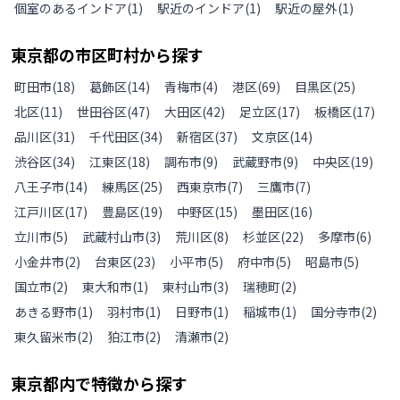
個室のあるインドア
(
1
)
駅近のインドア
(
1
)
駅近の屋外
(
1
)
東京都
の
市区町村から探す
町田市
(
18
)
葛飾区
(
14
)
青梅市
(
4
)
港区
(
69
)
目黒区
(
25
)
北区
(
11
)
世田谷区
(
47
)
大田区
(
42
)
足立区
(
17
)
板橋区
(
17
)
品川区
(
31
)
千代田区
(
34
)
新宿区
(
37
)
文京区
(
14
)
渋谷区
(
34
)
江東区
(
18
)
調布市
(
9
)
武蔵野市
(
9
)
中央区
(
19
)
八王子市
(
14
)
練馬区
(
25
)
西東京市
(
7
)
三鷹市
(
7
)
江戸川区
(
17
)
豊島区
(
19
)
中野区
(
15
)
墨田区
(
16
)
立川市
(
5
)
武蔵村山市
(
3
)
荒川区
(
8
)
杉並区
(
22
)
多摩市
(
6
)
小金井市
(
2
)
台東区
(
23
)
小平市
(
5
)
府中市
(
5
)
昭島市
(
5
)
国立市
(
2
)
東大和市
(
1
)
東村山市
(
3
)
瑞穂町
(
2
)
あきる野市
(
1
)
羽村市
(
1
)
日野市
(
1
)
稲城市
(
1
)
国分寺市
(
2
)
東久留米市
(
2
)
狛江市
(
2
)
清瀬市
(
2
)
東京都
内で特徴から探す