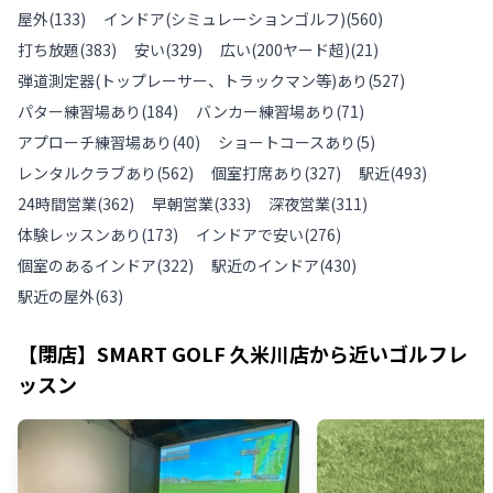
屋外
(
133
)
インドア(シミュレーションゴルフ)
(
560
)
打ち放題
(
383
)
安い
(
329
)
広い(200ヤード超)
(
21
)
弾道測定器(トップレーサー、トラックマン等)あり
(
527
)
パター練習場あり
(
184
)
バンカー練習場あり
(
71
)
アプローチ練習場あり
(
40
)
ショートコースあり
(
5
)
レンタルクラブあり
(
562
)
個室打席あり
(
327
)
駅近
(
493
)
24時間営業
(
362
)
早朝営業
(
333
)
深夜営業
(
311
)
体験レッスンあり
(
173
)
インドアで安い
(
276
)
個室のあるインドア
(
322
)
駅近のインドア
(
430
)
駅近の屋外
(
63
)
【閉店】SMART GOLF 久米川店
から近いゴルフレ
ッスン