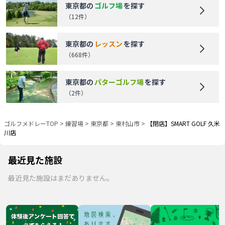
東京都
の
ゴルフ場
を探す
（
12
件）
東京都
の
レッスン
を探す
（
668
件）
東京都
の
パターゴルフ場
を探す
（
2
件）
ゴルフメドレーTOP
>
練習場
>
東京都
>
東村山市
>
【閉店】SMART GOLF 久米
川店
最近見た施設
最近見た施設はまだありません。