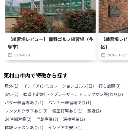
【練習場レビュー】 南野ゴルフ練習場（多
【練習場レビュ
摩市）
区)
2026-02-15
2026-01-22
東村山市
内で特徴から探す
屋外
(
1
)
インドア(シミュレーションゴルフ)
(
2
)
打ち放題
(
3
)
安い
(
1
)
弾道測定器(トップレーサー、トラックマン等)あり
(
2
)
パター練習場あり
(
1
)
バンカー練習場あり
(
1
)
レンタルクラブあり
(
3
)
個室打席あり
(
1
)
駅近
(
2
)
24時間営業
(
2
)
早朝営業
(
3
)
深夜営業
(
3
)
体験レッスンあり
(
1
)
インドアで安い
(
1
)