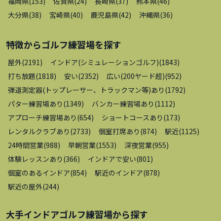
福岡県
(
153
)
佐賀県
(
24
)
長崎県
(
37
)
熊本県
(
46
)
大分県
(
38
)
宮崎県
(
40
)
鹿児島県
(
42
)
沖縄県
(
36
)
特徴から
ゴルフ練習場
を探す
屋外
(
2191
)
インドア(シミュレーションゴルフ)
(
1843
)
打ち放題
(
1818
)
安い
(
2352
)
広い(200ヤード超)
(
952
)
弾道測定器(トップレーサー、トラックマン等)あり
(
1792
)
パター練習場あり
(
1349
)
バンカー練習場あり
(
1112
)
アプローチ練習場あり
(
654
)
ショートコースあり
(
173
)
レンタルクラブあり
(
2733
)
個室打席あり
(
874
)
駅近
(
1125
)
24時間営業
(
988
)
早朝営業
(
1553
)
深夜営業
(
955
)
体験レッスンあり
(
366
)
インドアで安い
(
801
)
個室のあるインドア
(
854
)
駅近のインドア
(
878
)
駅近の屋外
(
244
)
大手インドアゴルフ練習場
から探す