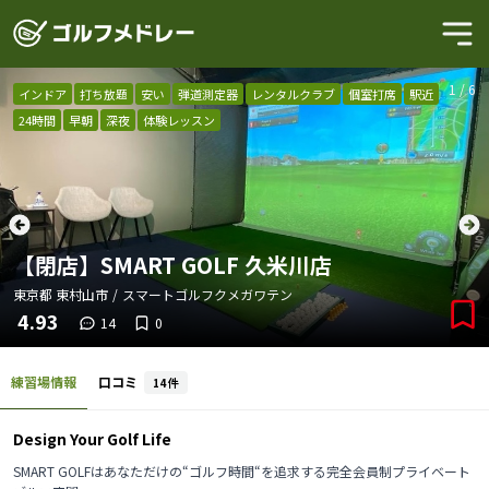
1
/
6
インドア
打ち放題
安い
弾道測定器
レンタルクラブ
個室打席
駅近
24時間
早朝
深夜
体験レッスン
【閉店】SMART GOLF 久米川店
東京都
東村山市
/
スマートゴルフクメガワテン
4.93
14
0
練習場情報
口コミ
14
件
Design Your Golf Life
SMART GOLFはあなただけの“ゴルフ時間“を追求する完全会員制プライベート