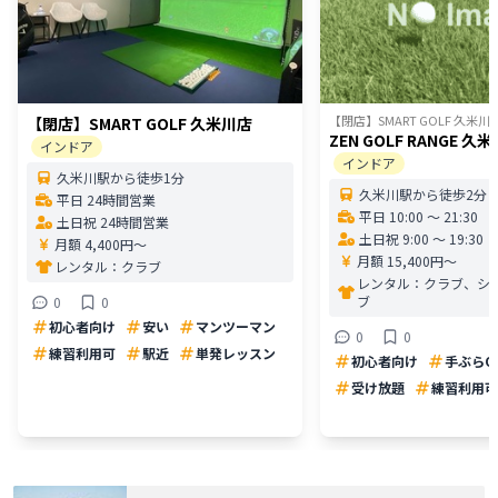
【閉店】SMART GOLF 久米川
【閉店】SMART GOLF 久米川店
ZEN GOLF RANGE 久
インドア
インドア
久米川駅から徒歩1分
久米川駅から徒歩2分
平日 24時間営業
平日 10:00 〜 21:30
土日祝 24時間営業
土日祝 9:00 〜 19:30
月額 4,400円〜
月額 15,400円〜
レンタル：
クラブ
レンタル：
クラブ、シ
ブ
0
0
初心者向け
安い
マンツーマン
0
0
練習利用可
駅近
単発レッスン
初心者向け
手ぶらO
受け放題
練習利用可