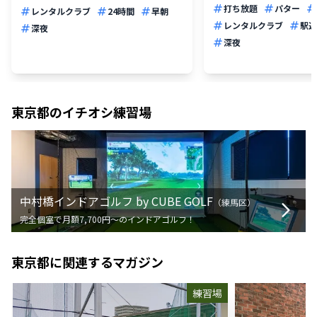
打ち放題
パター
レンタルクラブ
24時間
早朝
レンタルクラブ
駅近
深夜
深夜
東京都
のイチオシ練習場
中村橋インドアゴルフ by CUBE GOLF
（
練馬区
）
完全個室で月額7,700円〜のインドアゴルフ！
東京都
に関連するマガジン
練習場