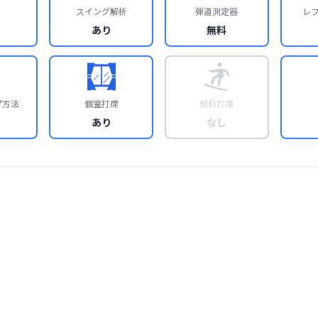
スイング解析
弾道測定器
レ
あり
無料
プ方法
個室打席
傾斜打席
あり
なし