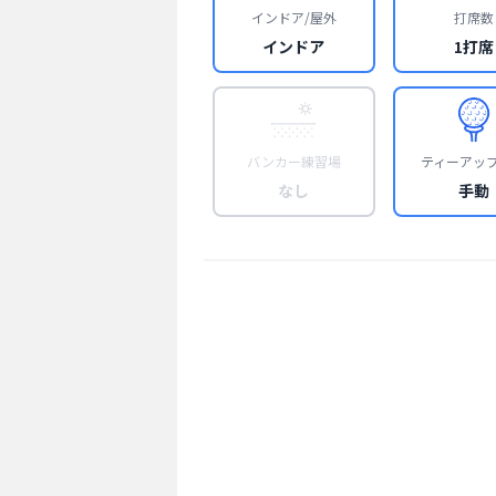
インドア/屋外
打席数
インドア
1打席
バンカー練習場
ティーアッ
なし
手動