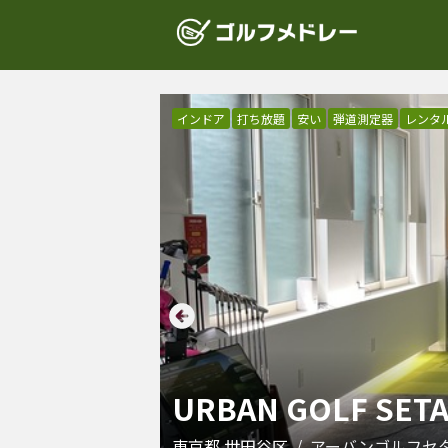
インドア
打ち放題
安い
弾道測定器
レンタ
URBAN GOLF SET
東京都
世田谷区
/
アーバンゴルフセ