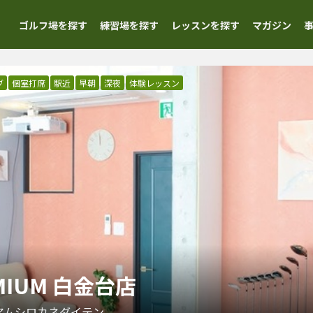
ゴルフ場を探す
練習場を探す
レッスンを探す
マガジン
ブ
個室打席
駅近
早朝
深夜
体験レッスン
EMIUM 白金台店
アムシロカネダイテン