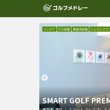
インドア
打ち放題
弾道測定器
レンタルクラ
SMART GOLF PR
東京都
港区
/
スマートゴルフプレミ