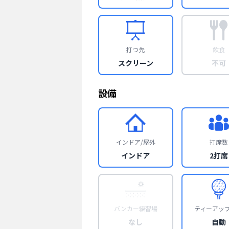
打つ先
飲食
スクリーン
不可
設備
インドア/屋外
打席数
インドア
2打席
バンカー練習場
ティーアッ
なし
自動