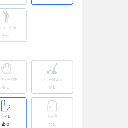
ジター利用
不可
フティー打席
パター練習場
なし
なし
トイレ
更衣室
あり
なし