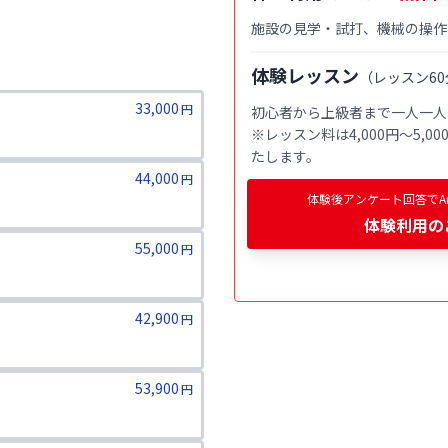
施設の見学・試打、機械の操作
体験レッスン
（
レッスン60
33,000
円
初心者から上級者まで一人一人
※レッスン料は4,000円〜5,
たします。
44,000
円
体験後アンケート回答でAm
体験利用
の
55,000
円
42,900
円
ります。二親等までのご家族が対象
53,900
円
ります。二親等までのご家族が対象