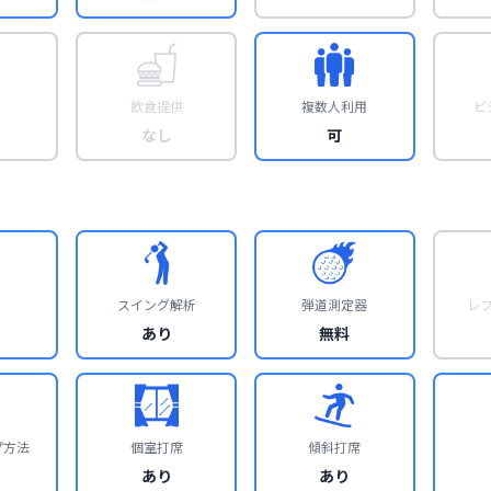
飲食提供
複数人利用
ビ
なし
可
スイング解析
弾道測定器
レ
あり
無料
プ方法
個室打席
傾斜打席
あり
あり