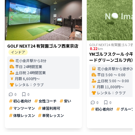
GOLF NEXT24 有賀園ゴルフ
GOLF NEXT24 有賀園ゴルフ西東京店
0.22
km
インドア
YMゴルフスクール 小
ードグリーンゴルフ内
花小金井駅から8分
平日 24時間営業
花小金井駅から徒歩20
土日祝 24時間営業
平日 5:00 〜 0:00
月額 6,600円〜
土日祝 5:00 〜 0:00
レンタル：
クラブ
月額 11,000円〜
レンタル：
クラブ
0
0
初心者向け
女性コーチ
安い
0
0
マンツーマン
練習利用可
初心者向け
グループ
体験レッスン
単発レッスン