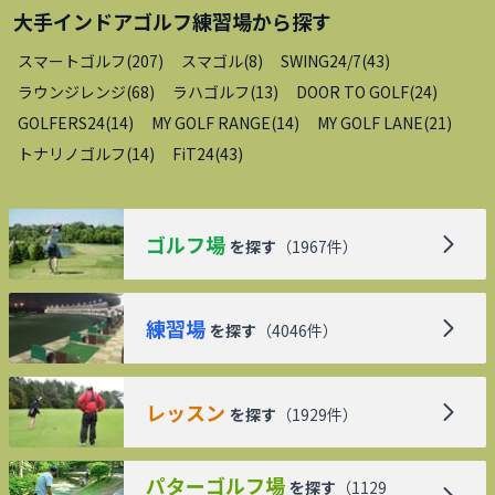
大手インドアゴルフ練習場
から探す
スマートゴルフ
(
207
)
スマゴル
(
8
)
SWING24/7
(
43
)
ラウンジレンジ
(
68
)
ラハゴルフ
(
13
)
DOOR TO GOLF
(
24
)
GOLFERS24
(
14
)
MY GOLF RANGE
(
14
)
MY GOLF LANE
(
21
)
トナリノゴルフ
(
14
)
FiT24
(
43
)
ゴルフ場
を探す
（
1967
件）
練習場
を探す
（
4046
件）
レッスン
を探す
（
1929
件）
パターゴルフ場
を探す
（
1129