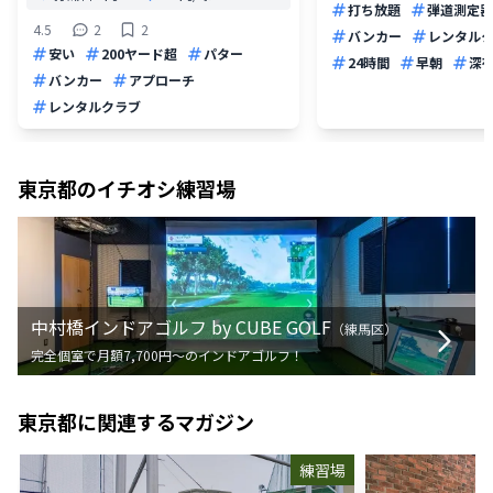
打ち放題
弾道測定器
4.5
2
2
バンカー
レンタル
安い
200ヤード超
パター
24時間
早朝
深
バンカー
アプローチ
レンタルクラブ
東京都
のイチオシ練習場
中村橋インドアゴルフ by CUBE GOLF
（
練馬区
）
完全個室で月額7,700円〜のインドアゴルフ！
東京都
に関連するマガジン
練習場