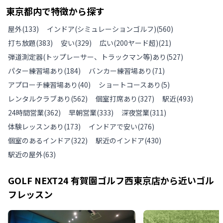
東京都
内で特徴から探す
屋外
(
133
)
インドア(シミュレーションゴルフ)
(
560
)
打ち放題
(
383
)
安い
(
329
)
広い(200ヤード超)
(
21
)
弾道測定器(トップレーサー、トラックマン等)あり
(
527
)
パター練習場あり
(
184
)
バンカー練習場あり
(
71
)
アプローチ練習場あり
(
40
)
ショートコースあり
(
5
)
レンタルクラブあり
(
562
)
個室打席あり
(
327
)
駅近
(
493
)
24時間営業
(
362
)
早朝営業
(
333
)
深夜営業
(
311
)
体験レッスンあり
(
173
)
インドアで安い
(
276
)
個室のあるインドア
(
322
)
駅近のインドア
(
430
)
駅近の屋外
(
63
)
GOLF NEXT24 有賀園ゴルフ西東京店
から近いゴル
フレッスン