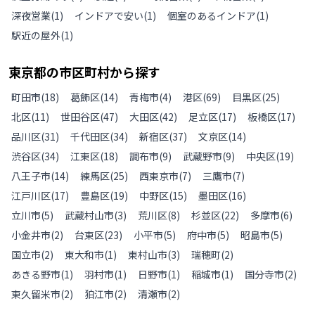
深夜営業
(
1
)
インドアで安い
(
1
)
個室のあるインドア
(
1
)
駅近の屋外
(
1
)
東京都
の
市区町村から探す
町田市
(
18
)
葛飾区
(
14
)
青梅市
(
4
)
港区
(
69
)
目黒区
(
25
)
北区
(
11
)
世田谷区
(
47
)
大田区
(
42
)
足立区
(
17
)
板橋区
(
17
)
品川区
(
31
)
千代田区
(
34
)
新宿区
(
37
)
文京区
(
14
)
渋谷区
(
34
)
江東区
(
18
)
調布市
(
9
)
武蔵野市
(
9
)
中央区
(
19
)
八王子市
(
14
)
練馬区
(
25
)
西東京市
(
7
)
三鷹市
(
7
)
江戸川区
(
17
)
豊島区
(
19
)
中野区
(
15
)
墨田区
(
16
)
立川市
(
5
)
武蔵村山市
(
3
)
荒川区
(
8
)
杉並区
(
22
)
多摩市
(
6
)
小金井市
(
2
)
台東区
(
23
)
小平市
(
5
)
府中市
(
5
)
昭島市
(
5
)
国立市
(
2
)
東大和市
(
1
)
東村山市
(
3
)
瑞穂町
(
2
)
あきる野市
(
1
)
羽村市
(
1
)
日野市
(
1
)
稲城市
(
1
)
国分寺市
(
2
)
東久留米市
(
2
)
狛江市
(
2
)
清瀬市
(
2
)