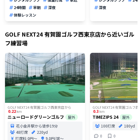
24時間
早朝
深夜
深夜
体験レッスン
GOLF NEXT24 有賀園ゴルフ西東京店
から近いゴル
フ練習場
GOLF NEXT24 有賀園ゴルフ西東京店
から
GOLF NEXT24 有賀園ゴルフ
0.22
0.3
km
km
ニューロードグリーンゴルフ
TIMEZIPS 24
屋外
屋外
花小金井駅から徒歩19分
100打席
180yd
48打席
220yd
0
0
打席料
0円〜
9.0円/球〜