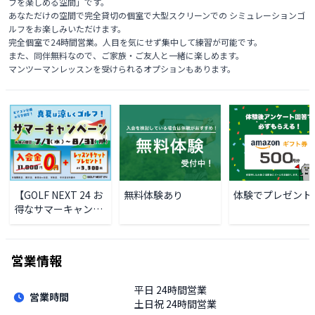
フを楽しめる空間」です。

あなただけの空間で完全貸切の個室で大型スクリーンでの シミュレーションゴ
ルフをお楽しみいただけます。

完全個室で24時間営業。人目を気にせず集中して練習が可能です。

また、同伴無料なので、ご家族・ご友人と一緒に楽しめます。

マンツーマンレッスンを受けられるオプションもあります。
無料体験あり
体験でプレゼント
【GOLF NEXT 24 お
得なサマーキャンペ
ーン！！】
営業情報
平日
24時間営業
営業時間
土日祝
24時間営業