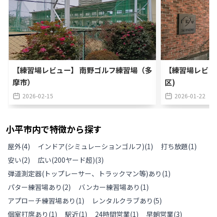
【練習場レビュー】 南野ゴルフ練習場（多
【練習場レビュ
摩市）
区)
2026-02-15
2026-01-22
小平市
内で特徴から探す
屋外
(
4
)
インドア(シミュレーションゴルフ)
(
1
)
打ち放題
(
1
)
安い
(
2
)
広い(200ヤード超)
(
3
)
弾道測定器(トップレーサー、トラックマン等)あり
(
1
)
パター練習場あり
(
2
)
バンカー練習場あり
(
1
)
アプローチ練習場あり
(
1
)
レンタルクラブあり
(
5
)
個室打席あり
(
1
)
駅近
(
1
)
24時間営業
(
1
)
早朝営業
(
3
)