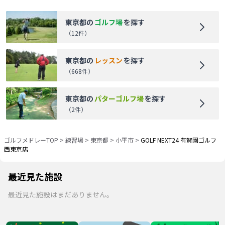
東京都
の
ゴルフ場
を探す
（
12
件）
東京都
の
レッスン
を探す
（
668
件）
東京都
の
パターゴルフ場
を探す
（
2
件）
ゴルフメドレーTOP
>
練習場
>
東京都
>
小平市
>
GOLF NEXT24 有賀園ゴルフ
西東京店
最近見た施設
最近見た施設はまだありません。