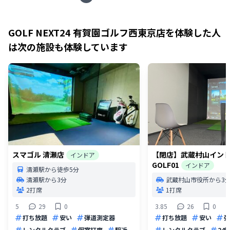
GOLF NEXT24 有賀園ゴルフ西東京店
を体験した人
は次の施設も体験しています
スマゴル 清瀬店
【閉店】武蔵村山インド
インドア
GOLF01
インドア
清瀬駅から徒歩5分
清瀬駅から3分
武蔵村山市役所から3
2打席
1打席
5
29
0
3.85
26
0
打ち放題
安い
弾道測定器
打ち放題
安い
弾
レンタルクラブ
個室打席
駅近
レンタルクラブ
24