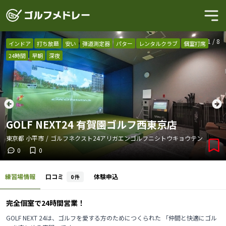
1
/
8
インドア
打ち放題
安い
弾道測定器
パター
レンタルクラブ
個室打席
24時間
早朝
深夜
GOLF NEXT24 有賀園ゴルフ西東京店
東京都
小平市
/
ゴルフネクスト24アリガエンゴルフニシトウキョウテン
0
0
練習場情報
口コミ
体験申込
0
件
完全個室で24時間営業！
GOLF NEXT 24は、ゴルフを愛する方のためにつくられた 「仲間と快適にゴル