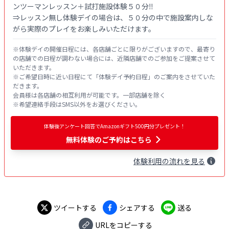
ンツーマンレッスン＋試打施設体験５０分‼

⇒レッスン無し体験デイの場合は、５０分の中で施設案内しな
がら実際のプレイをお楽しみいただけます。
※体験デイの開催日程には、各店舗ごとに限りがございますので、最寄り
の店舗での日程が調わない場合には、近隣店舗でのご参加をご提案させて
いただきます。

※ご希望日時に近い日程にて「体験デイ予約日程」のご案内をさせていた
だきます。

会員様は各店舗の相互利用が可能です。一部店舗を除く

※希望連絡手段はSMS以外をお選びください。
体験後アンケート回答でAmazonギフト500円分プレゼント！
無料体験
のご予約はこちら
体験
利用
の流れを見る
ツイートする
シェアする
送る
URLをコピーする