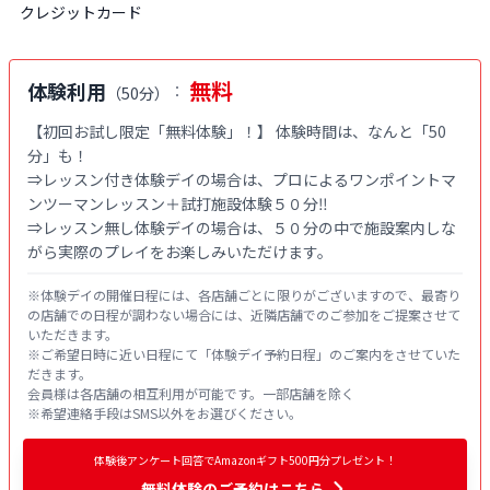
クレジットカード
無料
体験利用
：
（
50分
）
【初回お試し限定「無料体験」！】 体験時間は、なんと「50
分」も！

⇒レッスン付き体験デイの場合は、プロによるワンポイントマ
ンツーマンレッスン＋試打施設体験５０分‼

⇒レッスン無し体験デイの場合は、５０分の中で施設案内しな
がら実際のプレイをお楽しみいただけます。
※体験デイの開催日程には、各店舗ごとに限りがございますので、最寄り
の店舗での日程が調わない場合には、近隣店舗でのご参加をご提案させて
いただきます。

※ご希望日時に近い日程にて「体験デイ予約日程」のご案内をさせていた
だきます。

会員様は各店舗の相互利用が可能です。一部店舗を除く

※希望連絡手段はSMS以外をお選びください。
体験後アンケート回答でAmazonギフト500円分プレゼント！
無料体験
のご予約はこちら