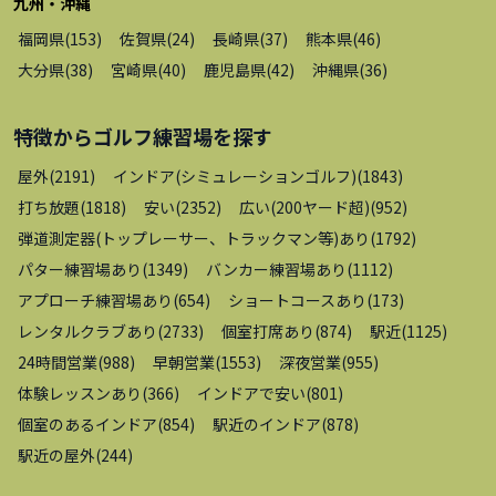
九州・沖縄
福岡県
(
153
)
佐賀県
(
24
)
長崎県
(
37
)
熊本県
(
46
)
大分県
(
38
)
宮崎県
(
40
)
鹿児島県
(
42
)
沖縄県
(
36
)
特徴から
ゴルフ練習場
を探す
屋外
(
2191
)
インドア(シミュレーションゴルフ)
(
1843
)
打ち放題
(
1818
)
安い
(
2352
)
広い(200ヤード超)
(
952
)
弾道測定器(トップレーサー、トラックマン等)あり
(
1792
)
パター練習場あり
(
1349
)
バンカー練習場あり
(
1112
)
アプローチ練習場あり
(
654
)
ショートコースあり
(
173
)
レンタルクラブあり
(
2733
)
個室打席あり
(
874
)
駅近
(
1125
)
24時間営業
(
988
)
早朝営業
(
1553
)
深夜営業
(
955
)
体験レッスンあり
(
366
)
インドアで安い
(
801
)
個室のあるインドア
(
854
)
駅近のインドア
(
878
)
駅近の屋外
(
244
)