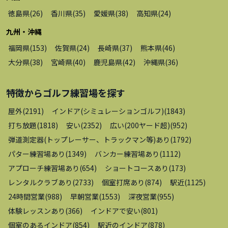
徳島県
(
26
)
香川県
(
35
)
愛媛県
(
38
)
高知県
(
24
)
九州・沖縄
福岡県
(
153
)
佐賀県
(
24
)
長崎県
(
37
)
熊本県
(
46
)
大分県
(
38
)
宮崎県
(
40
)
鹿児島県
(
42
)
沖縄県
(
36
)
特徴から
ゴルフ練習場
を探す
屋外
(
2191
)
インドア(シミュレーションゴルフ)
(
1843
)
打ち放題
(
1818
)
安い
(
2352
)
広い(200ヤード超)
(
952
)
弾道測定器(トップレーサー、トラックマン等)あり
(
1792
)
パター練習場あり
(
1349
)
バンカー練習場あり
(
1112
)
アプローチ練習場あり
(
654
)
ショートコースあり
(
173
)
レンタルクラブあり
(
2733
)
個室打席あり
(
874
)
駅近
(
1125
)
24時間営業
(
988
)
早朝営業
(
1553
)
深夜営業
(
955
)
体験レッスンあり
(
366
)
インドアで安い
(
801
)
個室のあるインドア
(
854
)
駅近のインドア
(
878
)