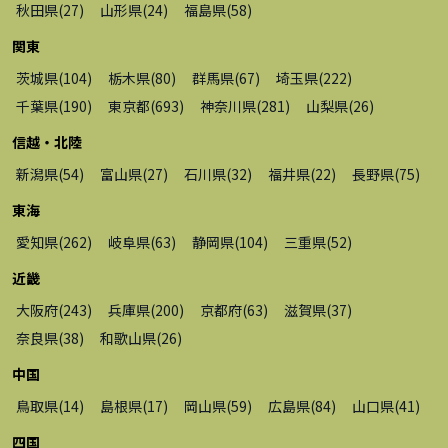
秋田県
(
27
)
山形県
(
24
)
福島県
(
58
)
関東
茨城県
(
104
)
栃木県
(
80
)
群馬県
(
67
)
埼玉県
(
222
)
千葉県
(
190
)
東京都
(
693
)
神奈川県
(
281
)
山梨県
(
26
)
信越・北陸
新潟県
(
54
)
富山県
(
27
)
石川県
(
32
)
福井県
(
22
)
長野県
(
75
)
東海
愛知県
(
262
)
岐阜県
(
63
)
静岡県
(
104
)
三重県
(
52
)
近畿
大阪府
(
243
)
兵庫県
(
200
)
京都府
(
63
)
滋賀県
(
37
)
奈良県
(
38
)
和歌山県
(
26
)
中国
鳥取県
(
14
)
島根県
(
17
)
岡山県
(
59
)
広島県
(
84
)
山口県
(
41
)
四国