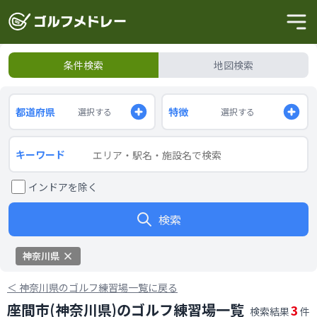
条件検索
地図検索
都道府県
特徴
選択する
選択する
キーワード
インドアを除く
検索
神奈川県
＜
神奈川県のゴルフ練習場一覧に戻る
座間市(神奈川県)のゴルフ練習場一覧
3
検索結果
件