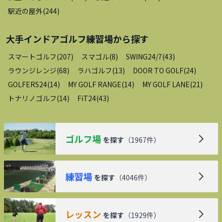
駅近の屋外
(
244
)
大手インドアゴルフ練習場
から探す
スマートゴルフ
(
207
)
スマゴル
(
8
)
SWING24/7
(
43
)
ラウンジレンジ
(
68
)
ラハゴルフ
(
13
)
DOOR TO GOLF
(
24
)
GOLFERS24
(
14
)
MY GOLF RANGE
(
14
)
MY GOLF LANE
(
21
)
トナリノゴルフ
(
14
)
FiT24
(
43
)
ゴルフ場
を探す
（
1967
件）
練習場
を探す
（
4046
件）
レッスン
を探す
（
1929
件）