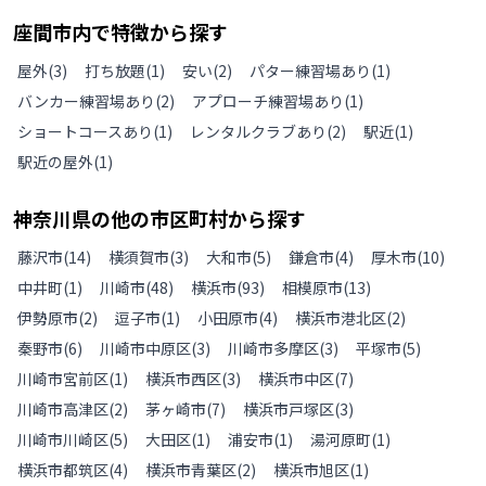
座間市
内で特徴から探す
屋外
(
3
)
打ち放題
(
1
)
安い
(
2
)
パター練習場あり
(
1
)
バンカー練習場あり
(
2
)
アプローチ練習場あり
(
1
)
ショートコースあり
(
1
)
レンタルクラブあり
(
2
)
駅近
(
1
)
駅近の屋外
(
1
)
神奈川県
の
他の
市区町村から探す
藤沢市
(
14
)
横須賀市
(
3
)
大和市
(
5
)
鎌倉市
(
4
)
厚木市
(
10
)
中井町
(
1
)
川崎市
(
48
)
横浜市
(
93
)
相模原市
(
13
)
伊勢原市
(
2
)
逗子市
(
1
)
小田原市
(
4
)
横浜市港北区
(
2
)
秦野市
(
6
)
川崎市中原区
(
3
)
川崎市多摩区
(
3
)
平塚市
(
5
)
川崎市宮前区
(
1
)
横浜市西区
(
3
)
横浜市中区
(
7
)
川崎市高津区
(
2
)
茅ヶ崎市
(
7
)
横浜市戸塚区
(
3
)
川崎市川崎区
(
5
)
大田区
(
1
)
浦安市
(
1
)
湯河原町
(
1
)
横浜市都筑区
(
4
)
横浜市青葉区
(
2
)
横浜市旭区
(
1
)