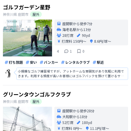
の練習向きで良くメンテナンスされ
ゴルフガーデン星野
神奈川県
座間市
屋外
座間駅から徒歩7分
海老名駅から13分
28打席
90yd
打席料
150円〜
8.6円/球〜
4
1
0
打ち放題
安い
バンカー
レンタルクラブ
駅近
小規模なゴルフ練習場ですが、アットホームな雰囲気があり気軽に利用で
きます。利用する頻度が高いお客様にはゴルフバックを預けて置けるサー
ビスがあり、仕事終わりにちょっと寄って打って帰るという利用も可能で
す。天然芝を使っていて、コースの練習にも使えます。
グリーンタウンゴルフクラブ
神奈川県
座間市
屋外
座間駅から徒歩28分
大和駅から18分
52打席
180yd
打席料
0円〜
11.1円/球〜