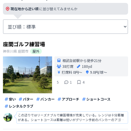
現在地から近い順
に並び替えてみませんか
座間ゴルフ練習場
神奈川県
座間市
屋外
相武台前駅から徒歩21分
38打席
180yd
打席料
0円〜
9.0円/球〜
5
1
4
安い
パター
バンカー
アプローチ
ショートコース
レンタルクラブ
この辺りではリーズナブルで練習環境が充実している。レンジは十分距離
がある。ショートコースは距離は短いがグリーン手前のバンカーのアゴが
高く砂も柔らかいのでキッチリ打てないと苦戦する。今キャンペーン期間
で一人プレーの場合は2球打てる。パッティンググリーンは6〜12ヤード位