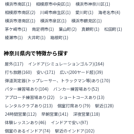
横浜市南区
(
1
)
相模原市中央区
(
1
)
横浜市神奈川区
(
1
)
相模原市南区
(
2
)
川崎市麻生区
(
1
)
愛川町
(
1
)
海老名市
(
4
)
横浜市港南区
(
1
)
横浜市泉区
(
1
)
横浜市鶴見区
(
1
)
茅ケ崎市
(
1
)
南足柄市
(
1
)
葉山町
(
2
)
真鶴町
(
1
)
松田町
(
1
)
綾瀬市
(
1
)
大井町
(
1
)
箱根町
(
1
)
神奈川県
内で特徴から探す
屋外
(
117
)
インドア(シミュレーションゴルフ)
(
164
)
打ち放題
(
160
)
安い
(
171
)
広い(200ヤード超)
(
39
)
弾道測定器(トップレーサー、トラックマン等)あり
(
170
)
パター練習場あり
(
104
)
バンカー練習場あり
(
52
)
アプローチ練習場あり
(
22
)
ショートコースあり
(
13
)
レンタルクラブあり
(
213
)
個室打席あり
(
79
)
駅近
(
128
)
24時間営業
(
112
)
早朝営業
(
141
)
深夜営業
(
118
)
体験レッスンあり
(
46
)
インドアで安い
(
97
)
個室のあるインドア
(
74
)
駅近のインドア
(
102
)