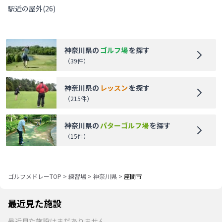
駅近の屋外
(
26
)
神奈川県
の
ゴルフ場
を探す
（
39
件）
神奈川県
の
レッスン
を探す
（
215
件）
神奈川県
の
パターゴルフ場
を探す
（
15
件）
ゴルフメドレーTOP
>
練習場
>
神奈川県
>
座間市
最近見た施設
最近見た施設はまだありません。