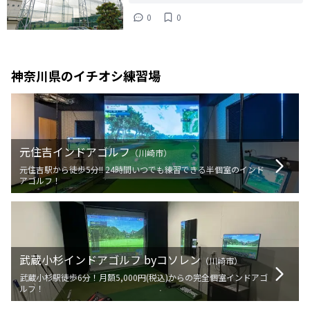
0
0
神奈川県
のイチオシ練習場
元住吉インドアゴルフ
（
川崎市
）
元住吉駅から徒歩5分!! 24時間いつでも練習できる半個室のインド
アゴルフ！
武蔵小杉インドアゴルフ byコソレン
（
川崎市
）
武蔵小杉駅徒歩6分！月額5,000円(税込)からの完全個室インドアゴ
ルフ！