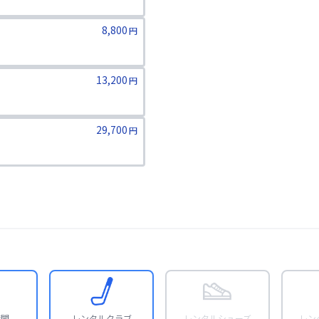
8,800
円
13,200
円
29,700
円
ります。二親等までのご家族が対象
時間
レンタルクラブ
レンタルシューズ
レン