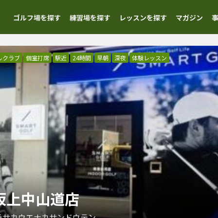
ゴルフ場を探す
練習場を探す
レッスンを探す
マガジン
ルクラブ
個室打席
駅近
24時間
早朝
深夜
体験レッスン
志村坂上中山道店
ラサカウエナカサンドウテン