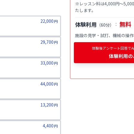
※レッスン料は4,000円〜5,
たします。
22,000
円
無料
体験利用
：
（
60分
）
施設の見学・試打、機械の操作
29,700
円
体験後アンケート回答でAm
体験利用
の
33,000
円
44,000
円
13,200
円
4,400
円