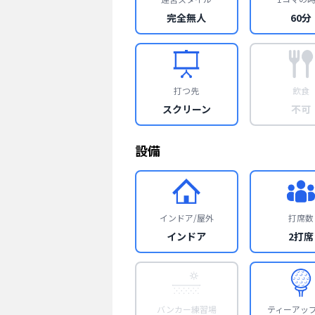
完全無人
60分
打つ先
飲食
スクリーン
不可
設備
インドア/屋外
打席数
インドア
2打席
バンカー練習場
ティーアッ