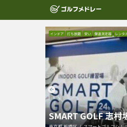
インドア
打ち放題
安い
弾道測定器
レンタ
SMART GOLF 
東京都
板橋区
/
スマートゴルフシム