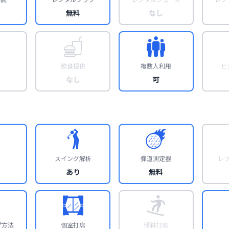
無料
なし
飲食提供
複数人利用
ビ
なし
可
スイング解析
弾道測定器
レ
あり
無料
プ方法
個室打席
傾斜打席