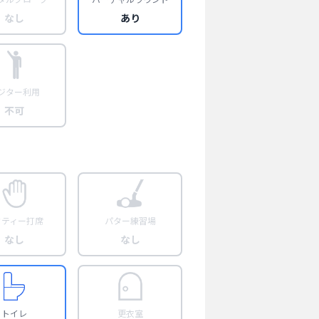
なし
あり
ジター利用
不可
フティー打席
パター練習場
なし
なし
トイレ
更衣室