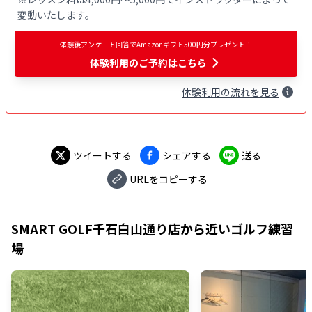
変動いたします。
体験後アンケート回答でAmazonギフト500円分プレゼント！
体験利用
のご予約はこちら
体験
利用
の流れを見る
ツイートする
シェアする
送る
URLをコピーする
SMART GOLF千石白山通り店
から近いゴルフ練習
場