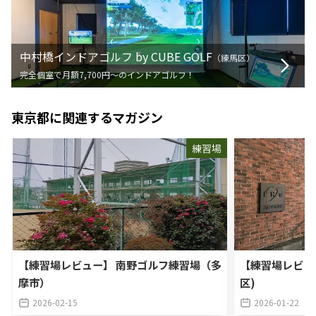
中村橋インドアゴルフ by CUBE GOLF
（
練馬区
）
完全個室で月額7,700円〜のインドアゴルフ！
東京都
に関連するマガジン
練習場
【練習場レビュー】 南野ゴルフ練習場（多
【練習場レビュ
摩市）
区)
2026-02-15
2026-01-22