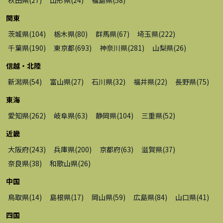
関東
茨城県
(
104
)
栃木県
(
80
)
群馬県
(
67
)
埼玉県
(
222
)
千葉県
(
190
)
東京都
(
693
)
神奈川県
(
281
)
山梨県
(
26
)
信越・北陸
新潟県
(
54
)
富山県
(
27
)
石川県
(
32
)
福井県
(
22
)
長野県
(
75
)
東海
愛知県
(
262
)
岐阜県
(
63
)
静岡県
(
104
)
三重県
(
52
)
近畿
大阪府
(
243
)
兵庫県
(
200
)
京都府
(
63
)
滋賀県
(
37
)
奈良県
(
38
)
和歌山県
(
26
)
中国
鳥取県
(
14
)
島根県
(
17
)
岡山県
(
59
)
広島県
(
84
)
山口県
(
41
)
四国