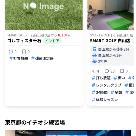
0.38
SMART GOLF千石白山通り店
から
km
SMART GOLF千石白山通り店
ゴルフィスタ千石
SMART GOLF 白山店
インドア
白山駅から徒歩3分
0
0
白山駅から1分
打ち放題
弾道測定器
2打席
4.74
23
0
打ち放題
安い
弾
レンタルクラブ
個室
24時間
早朝
深
体験レッスン
東京都
のイチオシ練習場