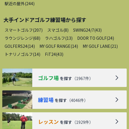
駅近の屋外
(
244
)
大手インドアゴルフ練習場
から探す
スマートゴルフ
(
207
)
スマゴル
(
8
)
SWING24/7
(
43
)
ラウンジレンジ
(
68
)
ラハゴルフ
(
13
)
DOOR TO GOLF
(
24
)
GOLFERS24
(
14
)
MY GOLF RANGE
(
14
)
MY GOLF LANE
(
21
)
トナリノゴルフ
(
14
)
FiT24
(
43
)
ゴルフ場
を探す
（
1967
件）
練習場
を探す
（
4046
件）
レッスン
を探す
（
1929
件）