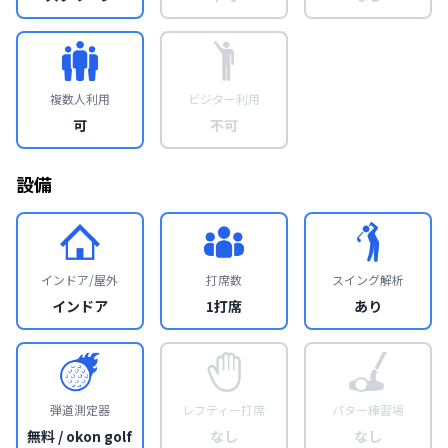
複数人利用
ビジター利用
可
不可
設備
インドア/屋外
打席数
スイング解析
インドア
1打席
あり
弾道測定器
レフティー打席
パター練習場
無料 / okon golf
なし
なし