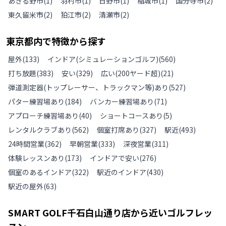
あきる野市
(
1
)
羽村市
(
1
)
日野市
(
1
)
稲城市
(
1
)
国分寺市
(
2
)
東久留米市
(
2
)
狛江市
(
2
)
清瀬市
(
2
)
東京都
内で特徴から探す
屋外
(
133
)
インドア(シミュレーションゴルフ)
(
560
)
打ち放題
(
383
)
安い
(
329
)
広い(200ヤード超)
(
21
)
弾道測定器(トップレーサー、トラックマン等)あり
(
527
)
パター練習場あり
(
184
)
バンカー練習場あり
(
71
)
アプローチ練習場あり
(
40
)
ショートコースあり
(
5
)
レンタルクラブあり
(
562
)
個室打席あり
(
327
)
駅近
(
493
)
24時間営業
(
362
)
早朝営業
(
333
)
深夜営業
(
311
)
体験レッスンあり
(
173
)
インドアで安い
(
276
)
個室のあるインドア
(
322
)
駅近のインドア
(
430
)
駅近の屋外
(
63
)
SMART GOLF千石白山通り店
から近いゴルフレッ