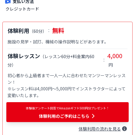
支払い方法
クレジットカード
無料
体験利用
：
（
60分
）
施設の見学・試打、機械の操作説明などがあります。
4,000
体験レッスン
（
レッスン60分+料金案内60
：
分
）
円
初心者から上級者まで一人一人に合わせたマンツーマンレッス
ン！

※レッスン料は4,000円〜5,000円でインストラクターによって
変動いたします。
体験後アンケート回答でAmazonギフト500円分プレゼント！
体験利用
のご予約はこちら
体験
利用
の流れを見る