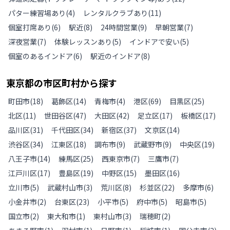
パター練習場あり
(
4
)
レンタルクラブあり
(
11
)
個室打席あり
(
6
)
駅近
(
8
)
24時間営業
(
9
)
早朝営業
(
7
)
深夜営業
(
7
)
体験レッスンあり
(
5
)
インドアで安い
(
5
)
個室のあるインドア
(
6
)
駅近のインドア
(
8
)
東京都
の
市区町村から探す
町田市
(
18
)
葛飾区
(
14
)
青梅市
(
4
)
港区
(
69
)
目黒区
(
25
)
北区
(
11
)
世田谷区
(
47
)
大田区
(
42
)
足立区
(
17
)
板橋区
(
17
)
品川区
(
31
)
千代田区
(
34
)
新宿区
(
37
)
文京区
(
14
)
渋谷区
(
34
)
江東区
(
18
)
調布市
(
9
)
武蔵野市
(
9
)
中央区
(
19
)
八王子市
(
14
)
練馬区
(
25
)
西東京市
(
7
)
三鷹市
(
7
)
江戸川区
(
17
)
豊島区
(
19
)
中野区
(
15
)
墨田区
(
16
)
立川市
(
5
)
武蔵村山市
(
3
)
荒川区
(
8
)
杉並区
(
22
)
多摩市
(
6
)
小金井市
(
2
)
台東区
(
23
)
小平市
(
5
)
府中市
(
5
)
昭島市
(
5
)
国立市
(
2
)
東大和市
(
1
)
東村山市
(
3
)
瑞穂町
(
2
)