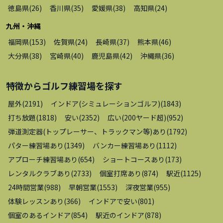
徳島県
(
26
)
香川県
(
35
)
愛媛県
(
38
)
高知県
(
24
)
九州・沖縄
福岡県
(
153
)
佐賀県
(
24
)
長崎県
(
37
)
熊本県
(
46
)
大分県
(
38
)
宮崎県
(
40
)
鹿児島県
(
42
)
沖縄県
(
36
)
特徴から
ゴルフ練習場
を探す
屋外
(
2191
)
インドア(シミュレーションゴルフ)
(
1843
)
打ち放題
(
1818
)
安い
(
2352
)
広い(200ヤード超)
(
952
)
弾道測定器(トップレーサー、トラックマン等)あり
(
1792
)
パター練習場あり
(
1349
)
バンカー練習場あり
(
1112
)
アプローチ練習場あり
(
654
)
ショートコースあり
(
173
)
レンタルクラブあり
(
2733
)
個室打席あり
(
874
)
駅近
(
1125
)
24時間営業
(
988
)
早朝営業
(
1553
)
深夜営業
(
955
)
体験レッスンあり
(
366
)
インドアで安い
(
801
)
個室のあるインドア
(
854
)
駅近のインドア
(
878
)