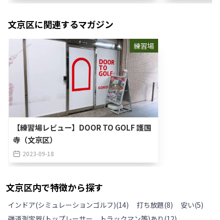
文京区
に関連するマガジン
練習場
【練習場レビュー】DOOR TO GOLF 護国
寺（文京区）
2023-09-18
文京区
内で特徴から探す
インドア(シミュレーションゴルフ)
(
14
)
打ち放題
(
8
)
安い
(
5
)
弾道測定器(トップレーサー、トラックマン等)あり
(
12
)