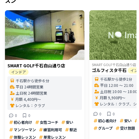
スン
SMART GOLF千石白山通り店
SMART GOLF千石白山通り店
ゴルフィスタ千石
イン
インドア
千石駅から徒歩1分
千石駅から徒歩６分
平日 12:00 〜 21:00
平日 24時間営業
土日祝 10:00 〜 18:00
土日祝 24時間営業
月額 9,900円〜
月額 4,400円〜
レンタル：
クラブ、シ
レンタル：
クラブ
0
0
0
0
初心者向け
安い
初心者向け
女性コーチ
安い
グループ
受け放題
マンツーマン
練習利用可
駅近
体験レッスン
単発レッスン