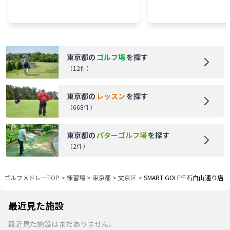
東京都
の
ゴルフ場
を探す
（
12
件）
東京都
の
レッスン
を探す
（
668
件）
東京都
の
パターゴルフ場
を探す
（
2
件）
ゴルフメドレーTOP
>
練習場
>
東京都
>
文京区
>
SMART GOLF千石白山通り店
最近見た施設
最近見た施設はまだありません。