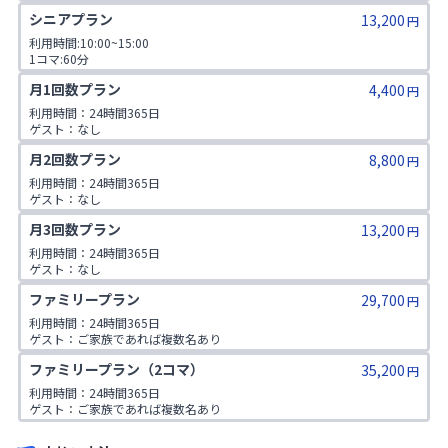
1日3コマ予約可
シニアプラン
13,200
円
利用時間:10:00~15:00

1コマ:60分

対象年齢:60歳以上

月1回数プラン
4,400
ゲスト:無し
円
利用時間：24時間365日

ゲスト：なし
月2回数プラン
8,800
円
利用時間：24時間365日

ゲスト：なし
月3回数プラン
13,200
円
利用時間：24時間365日

ゲスト：なし
ファミリープラン
29,700
円
利用時間：24時間365日

ゲスト：ご家族であれば複数名あり

※ご入会時にご家族名の登録をお願いしております。二親等までのご家
ファミリープラン（2コマ）
35,200
族が対象です。
円
利用時間：24時間365日

ゲスト：ご家族であれば複数名あり

※ご入会時にご家族名の登録をお願いしております。二親等までのご家
族が対象です。