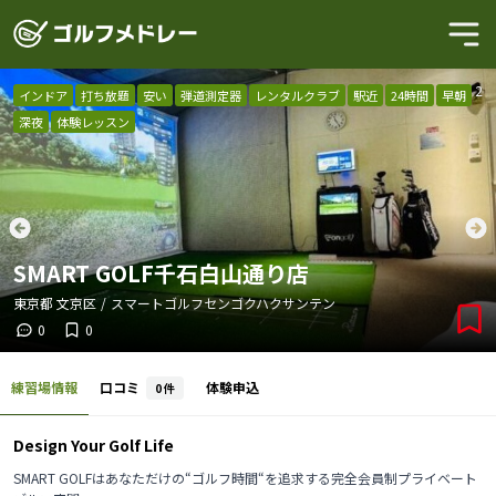
1
/
2
インドア
打ち放題
安い
弾道測定器
レンタルクラブ
駅近
24時間
早朝
深夜
体験レッスン
SMART GOLF千石白山通り店
東京都
文京区
/
スマートゴルフセンゴクハクサンテン
0
0
練習場情報
口コミ
体験申込
0
件
Design Your Golf Life
SMART GOLFはあなただけの“ゴルフ時間“を追求する完全会員制プライベート