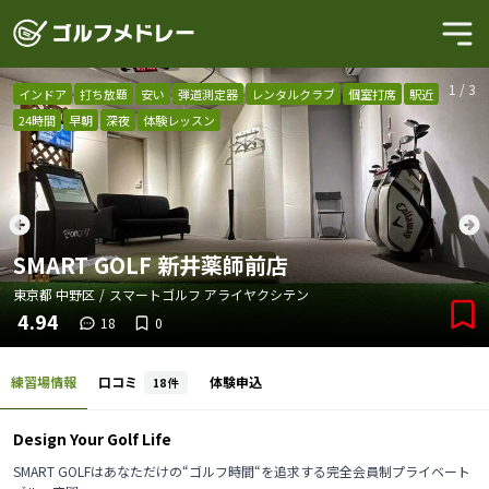
1
/
3
インドア
打ち放題
安い
弾道測定器
レンタルクラブ
個室打席
駅近
24時間
早朝
深夜
体験レッスン
SMART GOLF 新井薬師前店
東京都
中野区
/
スマートゴルフ アライヤクシテン
4.94
18
0
練習場情報
口コミ
体験申込
18
件
Design Your Golf Life
SMART GOLFはあなただけの“ゴルフ時間“を追求する完全会員制プライベート