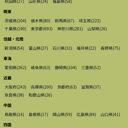
秋田県
(
27
)
山形県
(
24
)
福島県
(
58
)
関東
茨城県
(
104
)
栃木県
(
80
)
群馬県
(
67
)
埼玉県
(
222
)
千葉県
(
190
)
東京都
(
693
)
神奈川県
(
281
)
山梨県
(
26
)
信越・北陸
新潟県
(
54
)
富山県
(
27
)
石川県
(
32
)
福井県
(
22
)
長野県
(
75
)
東海
愛知県
(
262
)
岐阜県
(
63
)
静岡県
(
104
)
三重県
(
52
)
近畿
大阪府
(
243
)
兵庫県
(
200
)
京都府
(
63
)
滋賀県
(
37
)
奈良県
(
38
)
和歌山県
(
26
)
中国
鳥取県
(
14
)
島根県
(
17
)
岡山県
(
59
)
広島県
(
84
)
山口県
(
41
)
四国