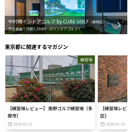
中村橋インドアゴルフ by CUBE GOLF
（
練馬区
）
完全個室で月額7,700円〜のインドアゴルフ！
東京都
に関連するマガジン
練習場
【練習場レビュー】 南野ゴルフ練習場（多
【練習場レビュ
摩市）
区)
2026-02-15
2026-01-22