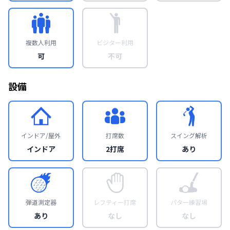
複数人利用
ビジター利用
可
不可
設備
インドア/屋外
打席数
スイング解析
インドア
2打席
あり
弾道測定器
レフティー打席
パター練習場
あり
なし
なし