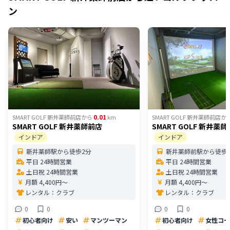
ン
0.01
SMART GOLF 新井薬師前店
から
km
SMART GOLF 新井薬師前店
か
SMART GOLF 新井薬師前店
SMART GOLF 新井薬
インドア
インドア
新井薬師駅から徒歩2分
新井薬師前駅から徒歩
平日 24時間営業
平日 24時間営業
土日祝 24時間営業
土日祝 24時間営業
月額 4,400円〜
月額 4,400円〜
レンタル：
クラブ
レンタル：
クラブ
0
0
0
0
初心者向け
安い
マンツーマン
初心者向け
女性コー