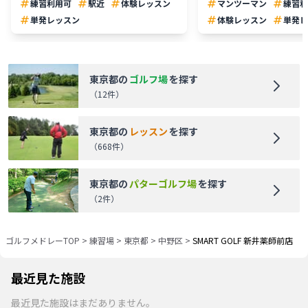
練習利用可
駅近
体験レッスン
マンツーマン
練習利
単発レッスン
体験レッスン
単発レ
東京都
の
ゴルフ場
を探す
（
12
件）
東京都
の
レッスン
を探す
（
668
件）
東京都
の
パターゴルフ場
を探す
（
2
件）
ゴルフメドレーTOP
>
練習場
>
東京都
>
中野区
>
SMART GOLF 新井薬師前店
最近見た施設
最近見た施設はまだありません。