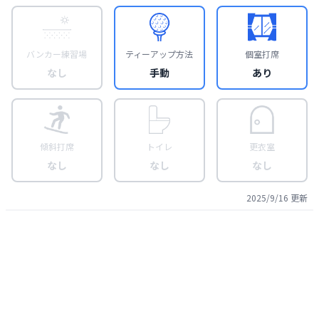
バンカー練習場
ティーアップ方法
個室打席
なし
手動
あり
傾斜打席
トイレ
更衣室
なし
なし
なし
2025/9/16
更新