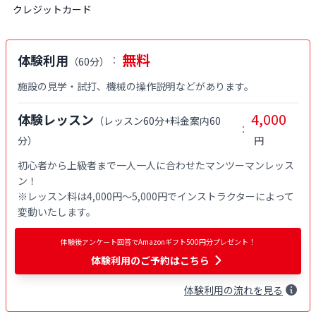
クレジットカード
無料
体験利用
：
（
60分
）
施設の見学・試打、機械の操作説明などがあります。
4,000
体験レッスン
（
レッスン60分+料金案内60
：
分
）
円
初心者から上級者まで一人一人に合わせたマンツーマンレッス
ン！

※レッスン料は4,000円〜5,000円でインストラクターによって
変動いたします。
体験後アンケート回答でAmazonギフト500円分プレゼント！
体験利用
のご予約はこちら
体験
利用
の流れを見る