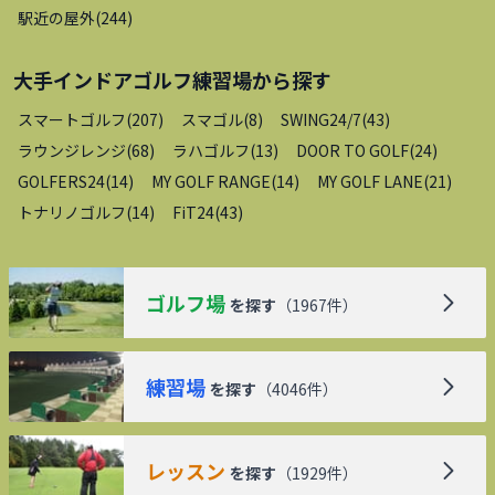
駅近の屋外
(
244
)
大手インドアゴルフ練習場
から探す
スマートゴルフ
(
207
)
スマゴル
(
8
)
SWING24/7
(
43
)
ラウンジレンジ
(
68
)
ラハゴルフ
(
13
)
DOOR TO GOLF
(
24
)
GOLFERS24
(
14
)
MY GOLF RANGE
(
14
)
MY GOLF LANE
(
21
)
トナリノゴルフ
(
14
)
FiT24
(
43
)
ゴルフ場
を探す
（
1967
件）
練習場
を探す
（
4046
件）
レッスン
を探す
（
1929
件）