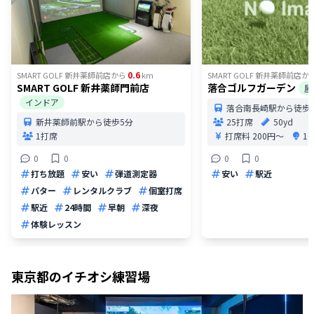
0.6
SMART GOLF 新井薬師前店
から
km
SMART GOLF 新井薬師前店
か
SMART GOLF 新井薬師門前店
落合ゴルフガーデン
屋
インドア
落合南長崎駅から徒歩
新井薬師前駅から徒歩5分
25打席
50yd
1打席
打席料
200円〜
1
0
0
0
0
打ち放題
安い
弾道測定器
安い
駅近
パター
レンタルクラブ
個室打席
駅近
24時間
早朝
深夜
体験レッスン
東京都
のイチオシ練習場