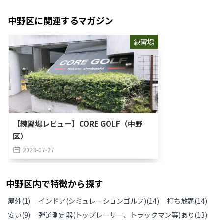
中野区
に関連するマガジン
練習場
【練習場レビュー】CORE GOLF（中野
区）
2023-07-27
中野区
内で特徴から探す
屋外
(
1
)
インドア(シミュレーションゴルフ)
(
14
)
打ち放題
(
14
)
安い
(
9
)
弾道測定器(トップレーサー、トラックマン等)あり
(
13
)