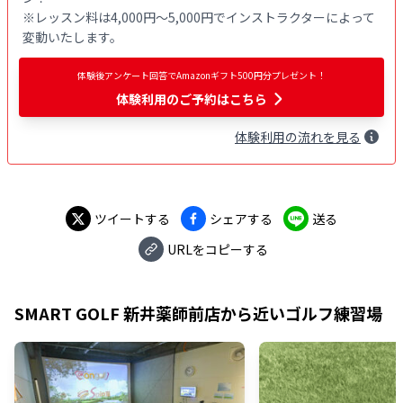
※レッスン料は4,000円〜5,000円でインストラクターによって
変動いたします。
体験後アンケート回答でAmazonギフト500円分プレゼント！
体験利用
のご予約はこちら
体験
利用
の流れを見る
ツイートする
シェアする
送る
URLをコピーする
SMART GOLF 新井薬師前店
から近いゴルフ練習場