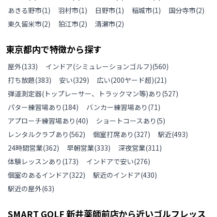
あきる野市
(
1
)
羽村市
(
1
)
日野市
(
1
)
稲城市
(
1
)
国分寺市
(
2
)
東久留米市
(
2
)
狛江市
(
2
)
清瀬市
(
2
)
東京都
内で特徴から探す
屋外
(
133
)
インドア(シミュレーションゴルフ)
(
560
)
打ち放題
(
383
)
安い
(
329
)
広い(200ヤード超)
(
21
)
弾道測定器(トップレーサー、トラックマン等)あり
(
527
)
パター練習場あり
(
184
)
バンカー練習場あり
(
71
)
アプローチ練習場あり
(
40
)
ショートコースあり
(
5
)
レンタルクラブあり
(
562
)
個室打席あり
(
327
)
駅近
(
493
)
24時間営業
(
362
)
早朝営業
(
333
)
深夜営業
(
311
)
体験レッスンあり
(
173
)
インドアで安い
(
276
)
個室のあるインドア
(
322
)
駅近のインドア
(
430
)
駅近の屋外
(
63
)
SMART GOLF 新井薬師前店
から近いゴルフレッス