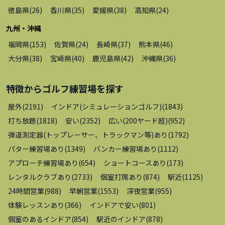
徳島県
(
26
)
香川県
(
35
)
愛媛県
(
38
)
高知県
(
24
)
九州・沖縄
福岡県
(
153
)
佐賀県
(
24
)
長崎県
(
37
)
熊本県
(
46
)
大分県
(
38
)
宮崎県
(
40
)
鹿児島県
(
42
)
沖縄県
(
36
)
特徴から
ゴルフ練習場
を探す
屋外
(
2191
)
インドア(シミュレーションゴルフ)
(
1843
)
打ち放題
(
1818
)
安い
(
2352
)
広い(200ヤード超)
(
952
)
弾道測定器(トップレーサー、トラックマン等)あり
(
1792
)
パター練習場あり
(
1349
)
バンカー練習場あり
(
1112
)
アプローチ練習場あり
(
654
)
ショートコースあり
(
173
)
レンタルクラブあり
(
2733
)
個室打席あり
(
874
)
駅近
(
1125
)
24時間営業
(
988
)
早朝営業
(
1553
)
深夜営業
(
955
)
体験レッスンあり
(
366
)
インドアで安い
(
801
)
個室のあるインドア
(
854
)
駅近のインドア
(
878
)