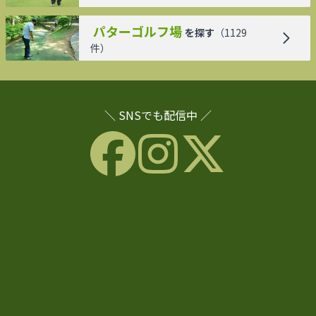
パターゴルフ場
を探す
（
1129
件）
＼ SNSでも配信中 ／