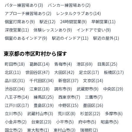
パター練習場あり
(
3
)
バンカー練習場あり
(
2
)
アプローチ練習場あり
(
2
)
レンタルクラブあり
(
14
)
個室打席あり
(
9
)
駅近
(
12
)
24時間営業
(
9
)
早朝営業
(
11
)
深夜営業
(
11
)
体験レッスンあり
(
9
)
インドアで安い
(
9
)
個室のあるインドア
(
9
)
駅近のインドア
(
11
)
駅近の屋外
(
1
)
東京都
の
市区町村から探す
町田市
(
18
)
葛飾区
(
14
)
青梅市
(
4
)
港区
(
69
)
目黒区
(
25
)
北区
(
11
)
世田谷区
(
47
)
大田区
(
42
)
足立区
(
17
)
板橋区
(
17
)
品川区
(
31
)
千代田区
(
34
)
新宿区
(
37
)
文京区
(
14
)
渋谷区
(
34
)
江東区
(
18
)
調布市
(
9
)
武蔵野市
(
9
)
中央区
(
19
)
八王子市
(
14
)
練馬区
(
25
)
西東京市
(
7
)
三鷹市
(
7
)
江戸川区
(
17
)
豊島区
(
19
)
中野区
(
15
)
墨田区
(
16
)
立川市
(
5
)
武蔵村山市
(
3
)
荒川区
(
8
)
杉並区
(
22
)
多摩市
(
6
)
小金井市
(
2
)
台東区
(
23
)
小平市
(
5
)
府中市
(
5
)
昭島市
(
5
)
国立市
(
2
)
東大和市
(
1
)
東村山市
(
3
)
瑞穂町
(
2
)