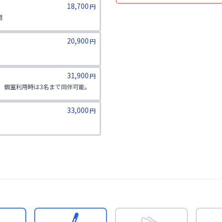
18,700
円


）
20,900
円
）
31,900
円
個室利用時は3名まで同伴可能。

）
33,000
円
）