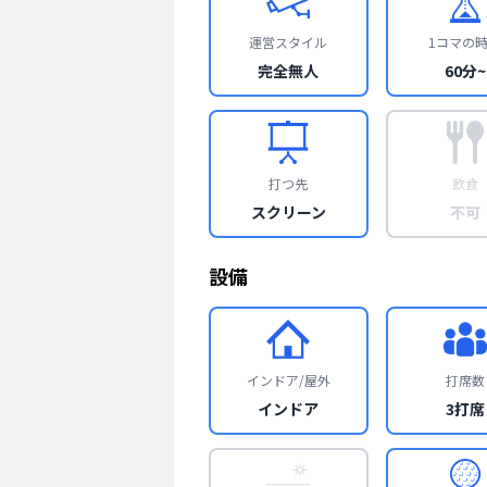
運営スタイル
1コマの
完全無人
60分~
打つ先
飲食
スクリーン
不可
設備
インドア/屋外
打席数
インドア
3打席