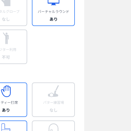
タルグローブ
バーチャルラウンド
なし
あり
ジター利用
不可
フティー打席
パター練習場
あり
なし