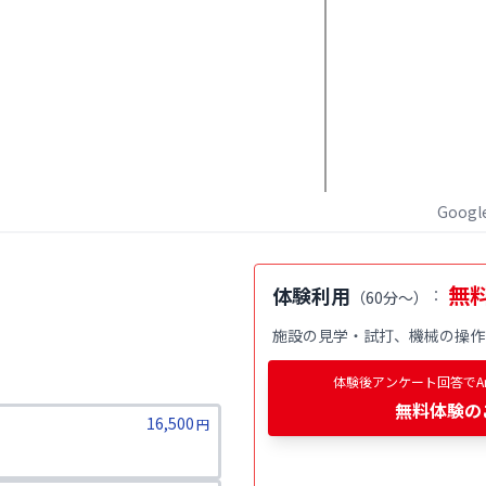
Goog
無
体験利用
：
（
60分～
）
施設の見学・試打、機械の操作
体験後アンケート回答でAm
無料体験
の
16,500
円
）