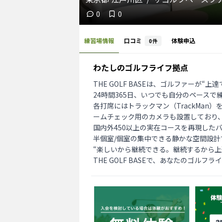
0
0
練習場情報
口コミ
体験申込
0
件
わたしのゴルフライフ拠点
THE GOLF BASEは、ゴルファーが
24時間365日、いつでも自分のペース
各打席にはトラックマン（TrackMa
ームチェック用のカメラも設置しており、
国内外450以上の実在コースを再現した
半個室/個室の集中できる静かな空間設計
“楽しいから継続できる。継続するから上達
THE GOLF BASEで、あなたのゴル