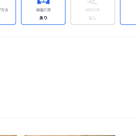
プ方法
個室打席
傾斜打席
あり
なし