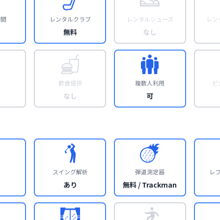
時間
レンタルクラブ
レンタルシューズ
レン
無料
なし
飲食提供
複数人利用
ビ
なし
可
スイング解析
弾道測定器
レ
あり
無料 / Trackman