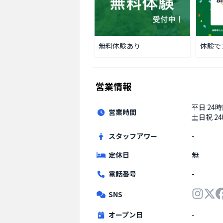
無料体験あり
体験で
営業情報
平日
24
営業時間
土日祝
2
スタッフアワー
-
定休日
無
電話番号
-
SNS
オープン日
-