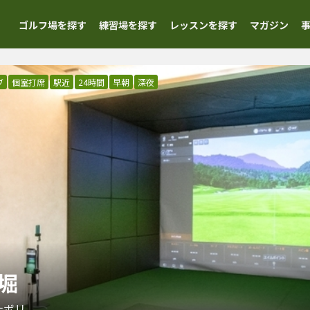
ゴルフ場を探す
練習場を探す
レッスンを探す
マガジン
ブ
個室打席
駅近
24時間
早朝
深夜
船堀
ナボリ