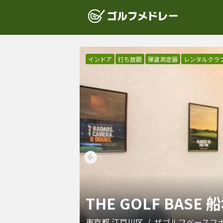
インドア
打ち放題
弾道測定器
レンタルクラ
THE GOLF BASE 
東京都
江戸川区
/
ザゴルフベースフ