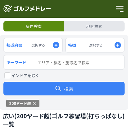
条件検索
地図検索
都道府県
特徴
選択する
選択する
キーワード
インドアを除く
検索
200ヤード超
広い(200ヤード超)ゴルフ練習場(打ちっぱなし)
一覧