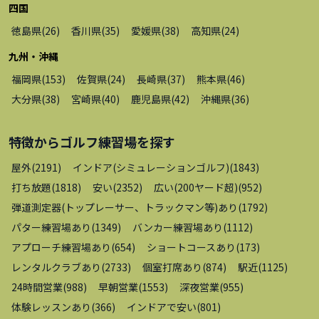
四国
徳島県
(
26
)
香川県
(
35
)
愛媛県
(
38
)
高知県
(
24
)
九州・沖縄
福岡県
(
153
)
佐賀県
(
24
)
長崎県
(
37
)
熊本県
(
46
)
大分県
(
38
)
宮崎県
(
40
)
鹿児島県
(
42
)
沖縄県
(
36
)
特徴から
ゴルフ練習場
を探す
屋外
(
2191
)
インドア(シミュレーションゴルフ)
(
1843
)
打ち放題
(
1818
)
安い
(
2352
)
広い(200ヤード超)
(
952
)
弾道測定器(トップレーサー、トラックマン等)あり
(
1792
)
パター練習場あり
(
1349
)
バンカー練習場あり
(
1112
)
アプローチ練習場あり
(
654
)
ショートコースあり
(
173
)
レンタルクラブあり
(
2733
)
個室打席あり
(
874
)
駅近
(
1125
)
24時間営業
(
988
)
早朝営業
(
1553
)
深夜営業
(
955
)
体験レッスンあり
(
366
)
インドアで安い
(
801
)