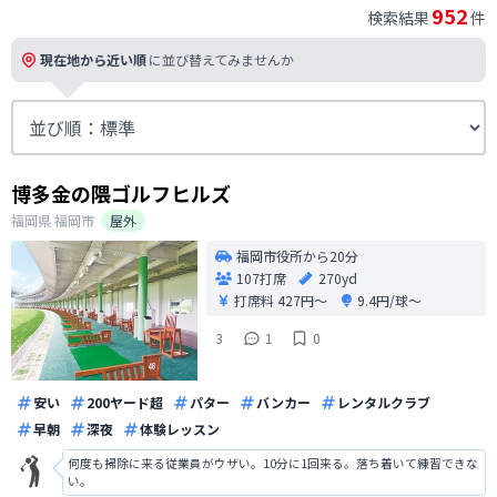
952
検索結果
件
現在地から近い順
に並び替えてみませんか
博多金の隈ゴルフヒルズ
福岡県
福岡市
屋外
福岡市役所から20分
107打席
270yd
打席料
427円〜
9.4円/球〜
3
1
0
安い
200ヤード超
パター
バンカー
レンタルクラブ
早朝
深夜
体験レッスン
何度も掃除に来る従業員がウザい。10分に1回来る。落ち着いて練習できな
い。