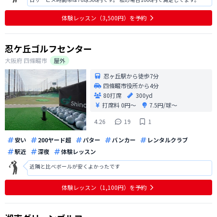
体験レッスン（3,500円）を予約
忍ケ丘ゴルフセンター
大阪府
四條畷市
屋外
忍ヶ丘駅から徒歩7分
四條畷市役所から4分
80打席
300yd
打席料
0円〜
7.5円/球〜
4.26
19
1
安い
200ヤード超
パター
バンカー
レンタルクラブ
駅近
深夜
体験レッスン
近隣と比べボールが安くよかったです
体験レッスン（1,100円）を予約