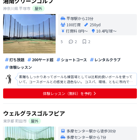
湘南グリーンゴルフ
神奈川県
平塚市
屋外
平塚駅から23分
100打席
250yd
打席料
0円〜
10.4円/球〜
5
2
2
打ち放題
200ヤード超
ショートコース
レンタルクラブ
体験レッスン
距離もしっかりあってボールも練習場としては比較的良いボールを使って
いて、コースボールとの感覚と遜色ない。 コスパ、環境、ともに市内では
安定して一番の練習場かなと思います。
体験レッスン（無料）を予約
ウェルグラスゴルフピア
東京都
町田市
屋外
多摩センター駅から徒歩30分
多摩センター駅から7分