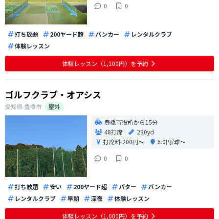
0
0
打ち放題
200ヤード超
バンカー
レンタルクラブ
体験レッスン
体験レッスン（1,100円）を予約
ゴルフクラブ・オアシス
愛知県
豊橋市
屋外
豊橋市役所から15分
48打席
230yd
打席料
200円〜
6.0円/球〜
0
0
打ち放題
安い
200ヤード超
パター
バンカー
レンタルクラブ
早朝
深夜
体験レッスン
体験レッスン（1,000円）を予約