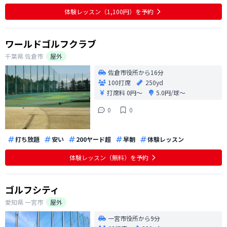
体験レッスン（1,100円）を予約
ワールドゴルフクラブ
千葉県
佐倉市
屋外
佐倉市役所から16分
100打席
250yd
打席料
0円〜
5.0円/球〜
0
0
打ち放題
安い
200ヤード超
早朝
体験レッスン
体験レッスン（無料）を予約
ゴルフシティ
愛知県
一宮市
屋外
一宮市役所から9分