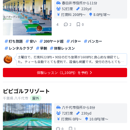
春日井市役所から11分
52打席
220yd
打席料
200円〜
8.0円/球〜
4
2
0
打ち放題
安い
200ヤード超
パター
バンカー
レンタルクラブ
早朝
体験レッスン
土曜日で、打席料220円 + 90分の打ち放題が1600円と良心的な値段でし
た。 ティーも自動でとても便利で、設備も綺麗です。 受付の方もとても親
切でした。 また利用したいと思います。
体験レッスン（1,100円）を予約
ピピゴルフリゾート
千葉県
八千代市
屋外
八千代市役所から8分
72打席
230yd
打席料
0円〜
10.0円/球〜
0
1