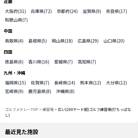
近畿
大阪府
(
31
)
兵庫県
(
72
)
京都府
(
24
)
滋賀県
(
9
)
奈良県
(
17
)
和歌山県
(
7
)
中国
鳥取県
(
4
)
島根県
(
5
)
岡山県
(
18
)
広島県
(
29
)
山口県
(
20
)
四国
徳島県
(
6
)
香川県
(
16
)
愛媛県
(
7
)
高知県
(
7
)
九州・沖縄
福岡県
(
15
)
佐賀県
(
7
)
長崎県
(
14
)
熊本県
(
12
)
大分県
(
12
)
宮崎県
(
9
)
鹿児島県
(
8
)
沖縄県
(
8
)
ゴルフメドレーTOP
>
練習場
>
広い(200ヤード超)ゴルフ練習場(打ちっぱな
し)
最近見た施設