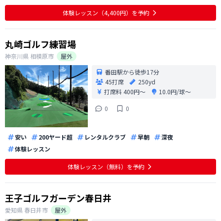
体験レッスン（4,400円）を予約
丸崎ゴルフ練習場
神奈川県
相模原市
屋外
番田駅から徒歩17分
45打席
250yd
打席料
400円〜
10.0円/球〜
0
0
安い
200ヤード超
レンタルクラブ
早朝
深夜
体験レッスン
体験レッスン（無料）を予約
王子ゴルフガーデン春日井
愛知県
春日井市
屋外