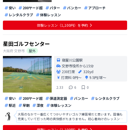
安い
200ヤード超
パター
バンカー
アプローチ
レンタルクラブ
体験レッスン
体験レッスン（1,100円）を予約
星田ゴルフセンター
大阪府
交野市
屋外
寝屋川公園駅
交野市役所から15分
230打席
320yd
打席料
0円〜
9.5円/球〜
2.33
6
0
安い
200ヤード超
弾道測定器
バンカー
レンタルクラブ
駅近
早朝
深夜
体験レッスン
大阪のなかで一番広くてつかいやすいゴルフ練習場だと思います。設備も
充実していて打った時の爽快感がたまりません。初心者向けのレッスンも
いろいろと取り揃えていて県外からも練習に来る人がいるほどです。大阪
に住んでいる方は一度行ってみてください。
体験レッスン（1,100円）を予約