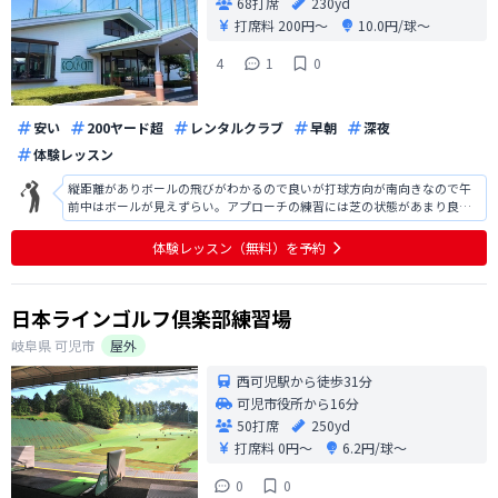
68打席
230yd
打席料
200円〜
10.0円/球〜
4
1
0
安い
200ヤード超
レンタルクラブ
早朝
深夜
体験レッスン
縦距離がありボールの飛びがわかるので良いが打球方向が南向きなので午
前中はボールが見えずらい。アプローチの練習には芝の状態があまり良く
ないがその他は満足できる練習場である。
体験レッスン（無料）を予約
日本ラインゴルフ倶楽部練習場
岐阜県
可児市
屋外
西可児駅から徒歩31分
可児市役所から16分
50打席
250yd
打席料
0円〜
6.2円/球〜
0
0