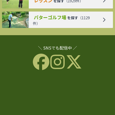
レッスン
を探す
（
1929
件）
パターゴルフ場
を探す
（
1129
件）
＼ SNSでも配信中 ／