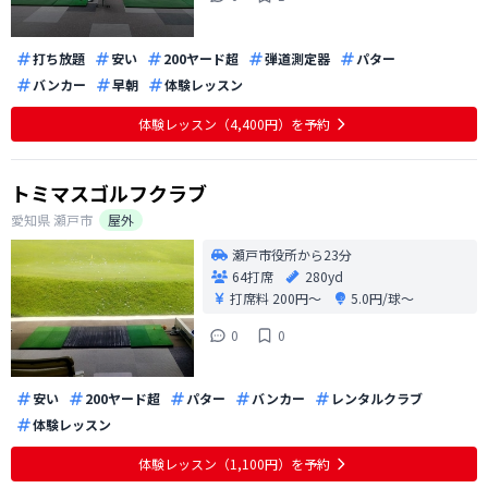
打ち放題
安い
200ヤード超
弾道測定器
パター
バンカー
早朝
体験レッスン
体験レッスン（4,400円）を予約
トミマスゴルフクラブ
愛知県
瀬戸市
屋外
瀬戸市役所から23分
64打席
280yd
打席料
200円〜
5.0円/球〜
0
0
安い
200ヤード超
パター
バンカー
レンタルクラブ
体験レッスン
体験レッスン（1,100円）を予約