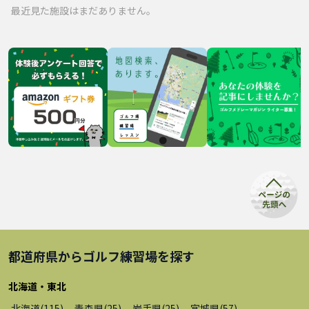
最近見た施設はまだありません。
都道府県から
ゴルフ練習場
を探す
北海道・東北
北海道
(
115
)
青森県
(
25
)
岩手県
(
25
)
宮城県
(
57
)