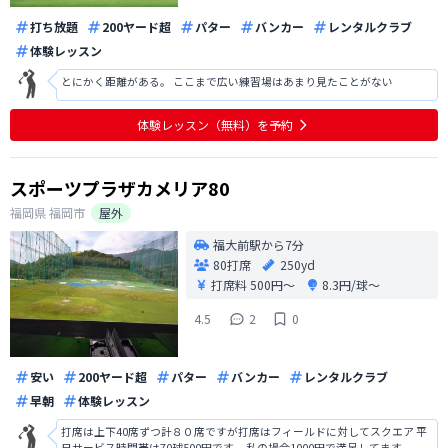
打ち放題
200ヤード超
パター
バンカー
レンタルクラブ
体験レッスン
とにかく距離がある。 ここまで広い練習場はあまり見たことがない
体験レッスン（無料）を予約
スポーツプラザカメリア80
福岡県
福岡市
屋外
福大前駅から7分
80打席
250yd
打席料
500円〜
8.3円/球〜
4.5
2
0
安い
200ヤード超
パター
バンカー
レンタルクラブ
早朝
体験レッスン
打席は上下40席ずつ計８０席ですが打席はフィールドに対してスクエア 平
日サービス時間帯は70球500円です。 私の場合1000円で満足してます。