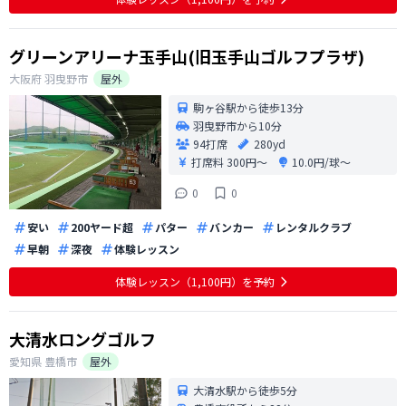
グリーンアリーナ玉手山(旧玉手山ゴルフプラザ)
大阪府
羽曳野市
屋外
駒ヶ谷駅から徒歩13分
羽曳野市から10分
94打席
280yd
打席料
300円〜
10.0円/球〜
0
0
安い
200ヤード超
パター
バンカー
レンタルクラブ
早朝
深夜
体験レッスン
体験レッスン（1,100円）を予約
大清水ロングゴルフ
愛知県
豊橋市
屋外
大清水駅から徒歩5分