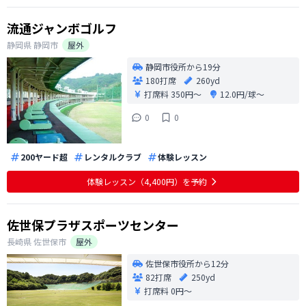
流通ジャンボゴルフ
静岡県
静岡市
屋外
静岡市役所から19分
180打席
260yd
打席料
350円〜
12.0円/球〜
0
0
200ヤード超
レンタルクラブ
体験レッスン
体験レッスン（4,400円）を予約
佐世保プラザスポーツセンター
長崎県
佐世保市
屋外
佐世保市役所から12分
82打席
250yd
打席料
0円〜