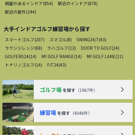
個室のあるインドア
(
854
)
駅近のインドア
(
878
)
駅近の屋外
(
244
)
大手インドアゴルフ練習場
から探す
スマートゴルフ
(
207
)
スマゴル
(
8
)
SWING24/7
(
43
)
ラウンジレンジ
(
68
)
ラハゴルフ
(
13
)
DOOR TO GOLF
(
24
)
GOLFERS24
(
14
)
MY GOLF RANGE
(
14
)
MY GOLF LANE
(
21
)
トナリノゴルフ
(
14
)
FiT24
(
43
)
ゴルフ場
を探す
（
1967
件）
練習場
を探す
（
4046
件）