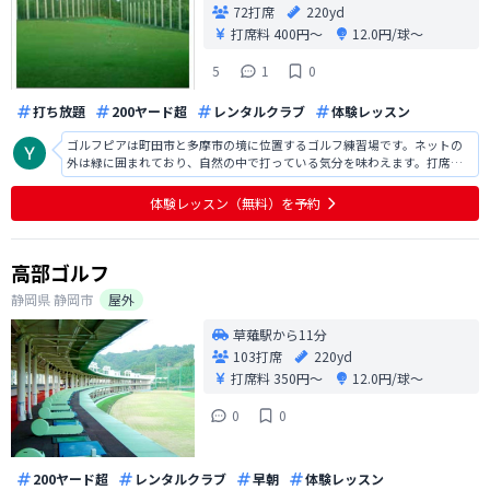
72打席
220yd
打席料
400円〜
12.0円/球〜
5
1
0
打ち放題
200ヤード超
レンタルクラブ
体験レッスン
ゴルフピアは町田市と多摩市の境に位置するゴルフ練習場です。ネットの
外は緑に囲まれており、自然の中で打っている気分を味わえます。打席数
は1Ｆ、2Ｆ合わせて72打席。ヤード数は220ヤードで、ドライバーでもボー
ルの行方を見届けることが可能です。また、100ヤードまで良質の天然芝が
体験レッスン（無料）を予約
敷き詰められていますので
高部ゴルフ
静岡県
静岡市
屋外
草薙駅から11分
103打席
220yd
打席料
350円〜
12.0円/球〜
0
0
200ヤード超
レンタルクラブ
早朝
体験レッスン