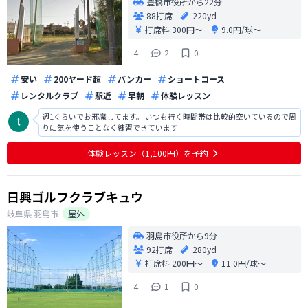
豊橋市役所から22分
88打席
220yd
打席料
300円〜
9.0円/球〜
4
2
0
安い
200ヤード超
バンカー
ショートコース
レンタルクラブ
駅近
早朝
体験レッスン
週1くらいでお邪魔してます。 いつも行く時間帯は比較的空いているので周
りに気を使うことなく練習できています
体験レッスン（1,100円）を予約
日興ゴルフクラブキュウ
岐阜県
羽島市
屋外
羽島市役所から9分
92打席
280yd
打席料
200円〜
11.0円/球〜
4
1
0