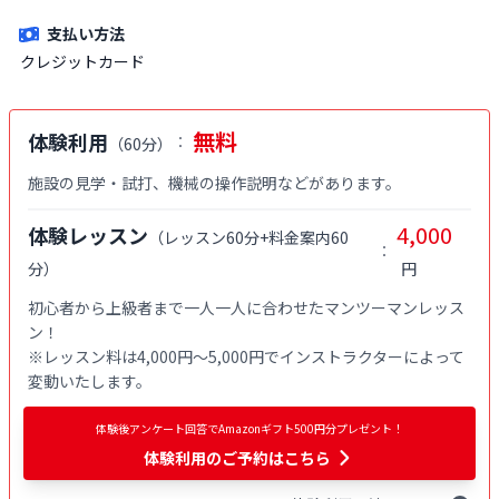
※ご入会時にご家族名の登録をお願いしております。二親等までのご家
族が対象です。
支払い方法
クレジットカード
無料
体験利用
：
（
60分
）
4,000
体験レッスン
（
レッスン60分+料金案内60
：
分
）
円
初心者から上級者まで一人一人に合わせたマンツーマンレッス
ン！

※レッスン料は4,000円〜5,000円でインストラクターによって
変動いたします。
体験後アンケート回答でAmazonギフト500円分プレゼント！
体験利用
のご予約はこちら