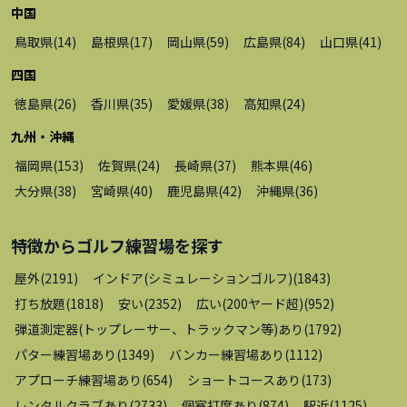
中国
鳥取県
(
14
)
島根県
(
17
)
岡山県
(
59
)
広島県
(
84
)
山口県
(
41
)
四国
徳島県
(
26
)
香川県
(
35
)
愛媛県
(
38
)
高知県
(
24
)
九州・沖縄
福岡県
(
153
)
佐賀県
(
24
)
長崎県
(
37
)
熊本県
(
46
)
大分県
(
38
)
宮崎県
(
40
)
鹿児島県
(
42
)
沖縄県
(
36
)
特徴から
ゴルフ練習場
を探す
屋外
(
2191
)
インドア(シミュレーションゴルフ)
(
1843
)
打ち放題
(
1818
)
安い
(
2352
)
広い(200ヤード超)
(
952
)
弾道測定器(トップレーサー、トラックマン等)あり
(
1792
)
パター練習場あり
(
1349
)
バンカー練習場あり
(
1112
)
アプローチ練習場あり
(
654
)
ショートコースあり
(
173
)
レンタルクラブあり
(
2733
)
個室打席あり
(
874
)
駅近
(
1125
)