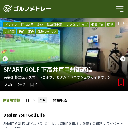
1
/
3
インドア
打ち放題
安い
弾道測定器
レンタルクラブ
個室打席
駅近
24時間
早朝
深夜
体験レッスン
SMART GOLF 下高井戸甲州街道店
東京都
杉並区
/
スマートゴルフシモタカイドコウシュウカイドウテン
2.5
2
0
練習場情報
口コミ
体験申込
2
件
Design Your Golf Life
SMART GOLFはあなただけの“ゴルフ時間“を追求する完全会員制プライベート