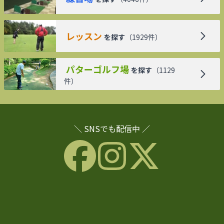
レッスン
を探す
（
1929
件）
パターゴルフ場
を探す
（
1129
件）
＼ SNSでも配信中 ／