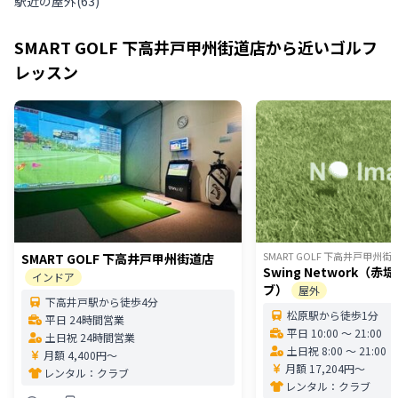
駅近の屋外
(
63
)
SMART GOLF 下高井戸甲州街道店
から近いゴルフ
レッスン
SMART GOLF 下高井戸甲州街
SMART GOLF 下高井戸甲州街道店
Swing Network（
インドア
ブ）
屋外
下高井戸駅から徒歩4分
松原駅から徒歩1分
平日 24時間営業
平日 10:00 〜 21:00
土日祝 24時間営業
土日祝 8:00 〜 21:00
月額 4,400円〜
月額 17,204円〜
レンタル：
クラブ
レンタル：
クラブ