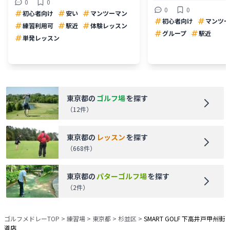
0
0
0
0
初心者向け
安い
マンツーマン
初心者向け
マンツー
練習利用可
駅近
体験レッスン
グループ
駅近
単発レッスン
東京都
の
ゴルフ場
を探す
（
12
件）
東京都
の
レッスン
を探す
（
668
件）
東京都
の
パターゴルフ場
を探す
（
2
件）
ゴルフメドレーTOP
>
練習場
>
東京都
>
杉並区
>
SMART GOLF 下高井戸甲州街
道店