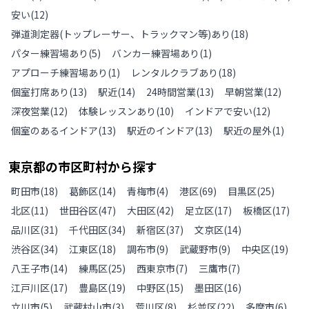
安い
(
12
)
弾道測定器(トップレーサー、トラックマン等)あり
(
18
)
パター練習場あり
(
5
)
バンカー練習場あり
(
1
)
アプローチ練習場あり
(
1
)
レンタルクラブあり
(
18
)
個室打席あり
(
13
)
駅近
(
14
)
24時間営業
(
13
)
早朝営業
(
12
)
深夜営業
(
12
)
体験レッスンあり
(
10
)
インドアで安い
(
12
)
個室のあるインドア
(
13
)
駅近のインドア
(
13
)
駅近の屋外
(
1
)
東京都
の
市区町村から探す
町田市
(
18
)
葛飾区
(
14
)
青梅市
(
4
)
港区
(
69
)
目黒区
(
25
)
北区
(
11
)
世田谷区
(
47
)
大田区
(
42
)
足立区
(
17
)
板橋区
(
17
)
品川区
(
31
)
千代田区
(
34
)
新宿区
(
37
)
文京区
(
14
)
渋谷区
(
34
)
江東区
(
18
)
調布市
(
9
)
武蔵野市
(
9
)
中央区
(
19
)
八王子市
(
14
)
練馬区
(
25
)
西東京市
(
7
)
三鷹市
(
7
)
江戸川区
(
17
)
豊島区
(
19
)
中野区
(
15
)
墨田区
(
16
)
立川市
(
5
)
武蔵村山市
(
3
)
荒川区
(
8
)
杉並区
(
22
)
多摩市
(
6
)