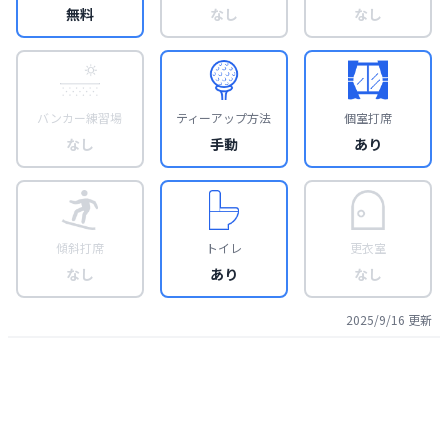
無料
なし
なし
バンカー練習場
ティーアップ方法
個室打席
なし
手動
あり
傾斜打席
トイレ
更衣室
なし
あり
なし
2025/9/16
更新