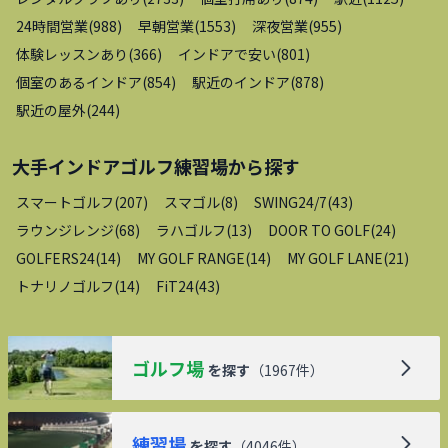
24時間営業
(
988
)
早朝営業
(
1553
)
深夜営業
(
955
)
体験レッスンあり
(
366
)
インドアで安い
(
801
)
個室のあるインドア
(
854
)
駅近のインドア
(
878
)
駅近の屋外
(
244
)
大手インドアゴルフ練習場
から探す
スマートゴルフ
(
207
)
スマゴル
(
8
)
SWING24/7
(
43
)
ラウンジレンジ
(
68
)
ラハゴルフ
(
13
)
DOOR TO GOLF
(
24
)
GOLFERS24
(
14
)
MY GOLF RANGE
(
14
)
MY GOLF LANE
(
21
)
トナリノゴルフ
(
14
)
FiT24
(
43
)
ゴルフ場
を探す
（
1967
件）
練習場
を探す
（
4046
件）