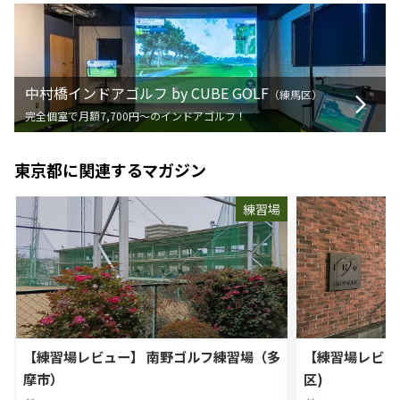
中村橋インドアゴルフ by CUBE GOLF
（
練馬区
）
完全個室で月額7,700円〜のインドアゴルフ！
東京都
に関連するマガジン
練習場
【練習場レビュー】 南野ゴルフ練習場（多
【練習場レビュ
摩市）
区)