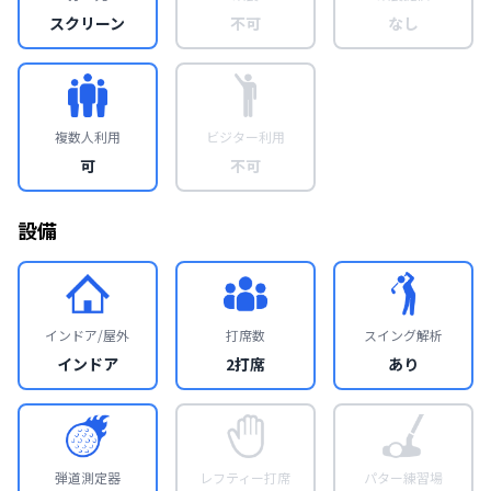
スクリーン
不可
なし
複数人利用
ビジター利用
可
不可
設備
インドア/屋外
打席数
スイング解析
インドア
2打席
あり
弾道測定器
レフティー打席
パター練習場