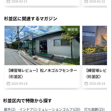
2026-02-15
2026-01-22
杉並区
に関連するマガジン
練習場
【練習場レビュー】松ノ木ゴルフセンター
【練習場レビュ
（杉並区）
（杉並区）
2025-09-14
2025-08-24
杉並区
内で特徴から探す
屋外
(
2
)
インドア(シミュレーションゴルフ)
(
20
)
打ち放題
(
15
)