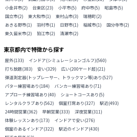
小金井市
(
2
)
台東区
(
23
)
小平市
(
5
)
府中市
(
5
)
昭島市
(
5
)
国立市
(
2
)
東大和市
(
1
)
東村山市
(
3
)
瑞穂町
(
2
)
あきる野市
(
1
)
羽村市
(
1
)
日野市
(
1
)
稲城市
(
1
)
国分寺市
(
2
)
東久留米市
(
2
)
狛江市
(
2
)
清瀬市
(
2
)
東京都
内で特徴から探す
屋外
(
133
)
インドア(シミュレーションゴルフ)
(
560
)
打ち放題
(
383
)
安い
(
329
)
広い(200ヤード超)
(
21
)
弾道測定器(トップレーサー、トラックマン等)あり
(
527
)
パター練習場あり
(
184
)
バンカー練習場あり
(
71
)
アプローチ練習場あり
(
40
)
ショートコースあり
(
5
)
レンタルクラブあり
(
562
)
個室打席あり
(
327
)
駅近
(
493
)
24時間営業
(
362
)
早朝営業
(
333
)
深夜営業
(
311
)
体験レッスンあり
(
173
)
インドアで安い
(
276
)
個室のあるインドア
(
322
)
駅近のインドア
(
430
)