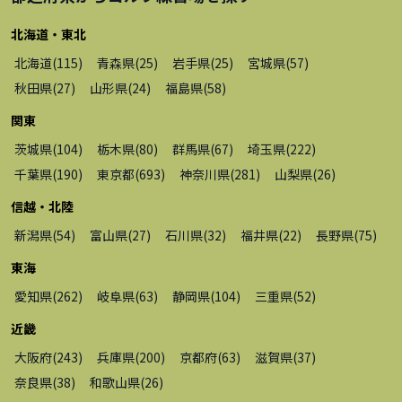
北海道・東北
北海道
(
115
)
青森県
(
25
)
岩手県
(
25
)
宮城県
(
57
)
秋田県
(
27
)
山形県
(
24
)
福島県
(
58
)
関東
茨城県
(
104
)
栃木県
(
80
)
群馬県
(
67
)
埼玉県
(
222
)
千葉県
(
190
)
東京都
(
693
)
神奈川県
(
281
)
山梨県
(
26
)
信越・北陸
新潟県
(
54
)
富山県
(
27
)
石川県
(
32
)
福井県
(
22
)
長野県
(
75
)
東海
愛知県
(
262
)
岐阜県
(
63
)
静岡県
(
104
)
三重県
(
52
)
近畿
大阪府
(
243
)
兵庫県
(
200
)
京都府
(
63
)
滋賀県
(
37
)
奈良県
(
38
)
和歌山県
(
26
)