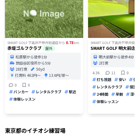
0.78
SMART GOLF 下高井戸甲州街道店
から
km
SMART GOLF 下高井戸甲州街
赤堤ゴルフクラブ
SMART GOLF 明大前店
屋外
松原駅から徒歩1分
明大前駅から徒歩4分
世田谷区役所から5分
2打席
28打席
50yd
4.36
11
0
打席料
462円〜
13.6円/球〜
打ち放題
安い
弾
0
0
レンタルクラブ
個室
バンカー
レンタルクラブ
駅近
24時間
早朝
深
体験レッスン
体験レッスン
東京都
のイチオシ練習場