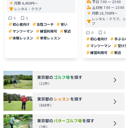
平日 7:00 〜 23:00
月額 4,400円〜
土日祝 7:00 〜 23:00
レンタル：
クラブ
月額 18,700円〜
0
0
レンタル：
クラブ、シ
ブ
初心者向け
女性コーチ
安い
マンツーマン
練習利用可
駅近
0
0
体験レッスン
単発レッスン
初心者向け
手ぶらO
マンツーマン
受け放
練習利用可
駅近
東京都
の
ゴルフ場
を探す
（
12
件）
東京都
の
レッスン
を探す
（
668
件）
東京都
の
パターゴルフ場
を探す
（
2
件）