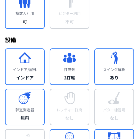
複数人利用
ビジター利用
可
不可
設備
インドア/屋外
打席数
スイング解析
インドア
2打席
あり
弾道測定器
レフティー打席
パター練習場
無料
なし
なし