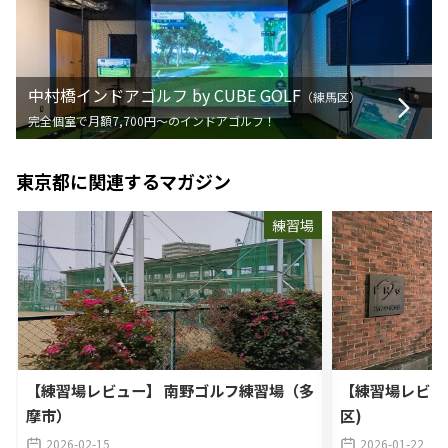
中村橋インドアゴルフ by CUBE GOLF
（
練馬区
）
完全個室で月額7,700円〜のインドアゴルフ！
東京都
に関連するマガジン
練習場
【練習場レビュー】 南野ゴルフ練習場（多
【練習場レビュ
摩市）
区)
2026-02-15
2026-01-22