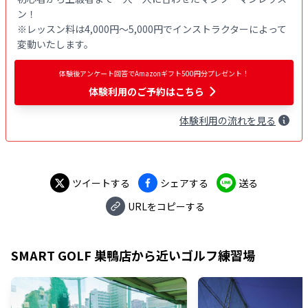
ン！

※レッスン料は4,000円〜5,000円でインストラクターによって
変動いたします。
体験後アンケート回答でAmazonギフト500円分プレゼント！
体験利用
のご予約はこちら
体験
利用
の流れを見る
ツイートする
シェアする
送る
URLをコピーする
SMART GOLF 巣鴨店
から近いゴルフ練習場