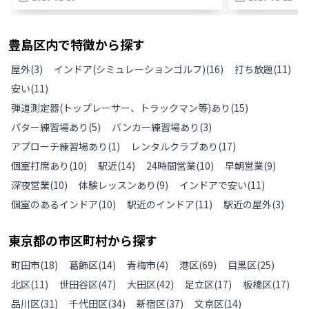
豊島区
内で特徴から探す
屋外
(
3
)
インドア(シミュレーションゴルフ)
(
16
)
打ち放題
(
11
)
安い
(
11
)
弾道測定器(トップレーサー、トラックマン等)あり
(
15
)
パター練習場あり
(
5
)
バンカー練習場あり
(
3
)
アプローチ練習場あり
(
1
)
レンタルクラブあり
(
17
)
個室打席あり
(
10
)
駅近
(
14
)
24時間営業
(
10
)
早朝営業
(
9
)
深夜営業
(
10
)
体験レッスンあり
(
9
)
インドアで安い
(
11
)
個室のあるインドア
(
10
)
駅近のインドア
(
11
)
駅近の屋外
(
3
)
東京都
の
市区町村から探す
町田市
(
18
)
葛飾区
(
14
)
青梅市
(
4
)
港区
(
69
)
目黒区
(
25
)
北区
(
11
)
世田谷区
(
47
)
大田区
(
42
)
足立区
(
17
)
板橋区
(
17
)
品川区
(
31
)
千代田区
(
34
)
新宿区
(
37
)
文京区
(
14
)