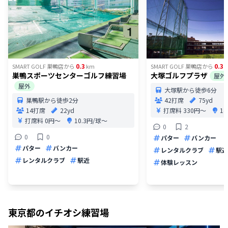
0.3
0.36
SMART GOLF 巣鴨店
から
km
SMART GOLF 巣鴨店
から
巣鴨スポーツセンターゴルフ練習場
大塚ゴルフプラザ
屋外
屋外
大塚駅から徒歩6分
巣鴨駅から徒歩2分
42打席
75yd
14打席
22yd
打席料
330円〜
1
打席料
0円〜
10.3円/球〜
0
2
0
0
パター
バンカー
パター
バンカー
レンタルクラブ
駅近
レンタルクラブ
駅近
体験レッスン
東京都
のイチオシ練習場