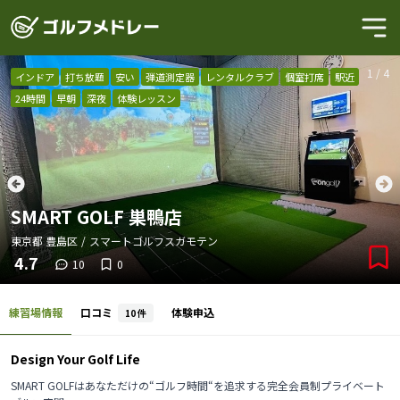
1
/
4
インドア
打ち放題
安い
弾道測定器
レンタルクラブ
個室打席
駅近
24時間
早朝
深夜
体験レッスン
SMART GOLF 巣鴨店
東京都
豊島区
/
スマートゴルフスガモテン
4.7
10
0
練習場情報
口コミ
体験申込
10
件
Design Your Golf Life
SMART GOLFはあなただけの“ゴルフ時間“を追求する完全会員制プライベート