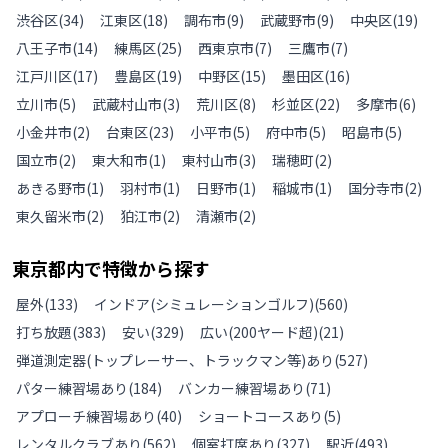
渋谷区
(
34
)
江東区
(
18
)
調布市
(
9
)
武蔵野市
(
9
)
中央区
(
19
)
八王子市
(
14
)
練馬区
(
25
)
西東京市
(
7
)
三鷹市
(
7
)
江戸川区
(
17
)
豊島区
(
19
)
中野区
(
15
)
墨田区
(
16
)
立川市
(
5
)
武蔵村山市
(
3
)
荒川区
(
8
)
杉並区
(
22
)
多摩市
(
6
)
小金井市
(
2
)
台東区
(
23
)
小平市
(
5
)
府中市
(
5
)
昭島市
(
5
)
国立市
(
2
)
東大和市
(
1
)
東村山市
(
3
)
瑞穂町
(
2
)
あきる野市
(
1
)
羽村市
(
1
)
日野市
(
1
)
稲城市
(
1
)
国分寺市
(
2
)
東久留米市
(
2
)
狛江市
(
2
)
清瀬市
(
2
)
東京都
内で特徴から探す
屋外
(
133
)
インドア(シミュレーションゴルフ)
(
560
)
打ち放題
(
383
)
安い
(
329
)
広い(200ヤード超)
(
21
)
弾道測定器(トップレーサー、トラックマン等)あり
(
527
)
パター練習場あり
(
184
)
バンカー練習場あり
(
71
)
アプローチ練習場あり
(
40
)
ショートコースあり
(
5
)
レンタルクラブあり
(
562
)
個室打席あり
(
327
)
駅近
(
493
)