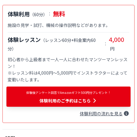
無料
体験利用
：
（
60分
）
施設の見学・試打、機械の操作説明などがあります。
4,000
体験レッスン
（
レッスン60分+料金案内60
：
分
）
円
初心者から上級者まで一人一人に合わせたマンツーマンレッス
ン！

※レッスン料は4,000円〜5,000円でインストラクターによって
変動いたします。
体験後アンケート回答でAmazonギフト500円分プレゼント！
体験利用
のご予約はこちら
体験
利用
の流れを見る