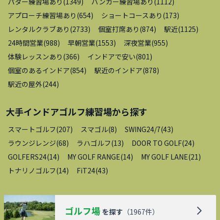
パター練習場あり
(
1349
)
バンカー練習場あり
(
1112
)
アプローチ練習場あり
(
654
)
ショートコースあり
(
173
)
レンタルクラブあり
(
2733
)
個室打席あり
(
874
)
駅近
(
1125
)
24時間営業
(
988
)
早朝営業
(
1553
)
深夜営業
(
955
)
体験レッスンあり
(
366
)
インドアで安い
(
801
)
個室のあるインドア
(
854
)
駅近のインドア
(
878
)
駅近の屋外
(
244
)
大手インドアゴルフ練習場
から探す
スマートゴルフ
(
207
)
スマゴル
(
8
)
SWING24/7
(
43
)
ラウンジレンジ
(
68
)
ラハゴルフ
(
13
)
DOOR TO GOLF
(
24
)
GOLFERS24
(
14
)
MY GOLF RANGE
(
14
)
MY GOLF LANE
(
21
)
トナリノゴルフ
(
14
)
FiT24
(
43
)
ゴルフ場
を探す
（
1967
件）