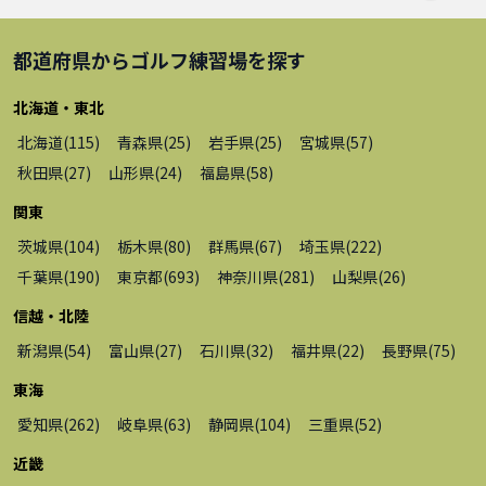
都道府県から
ゴルフ練習場
を探す
北海道・東北
北海道
(
115
)
青森県
(
25
)
岩手県
(
25
)
宮城県
(
57
)
秋田県
(
27
)
山形県
(
24
)
福島県
(
58
)
関東
茨城県
(
104
)
栃木県
(
80
)
群馬県
(
67
)
埼玉県
(
222
)
千葉県
(
190
)
東京都
(
693
)
神奈川県
(
281
)
山梨県
(
26
)
信越・北陸
新潟県
(
54
)
富山県
(
27
)
石川県
(
32
)
福井県
(
22
)
長野県
(
75
)
東海
愛知県
(
262
)
岐阜県
(
63
)
静岡県
(
104
)
三重県
(
52
)
近畿