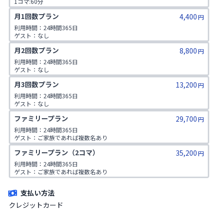
1コマ:60分

対象年齢:60歳以上

月1回数プラン
4,400
ゲスト:無し
円
利用時間：24時間365日

ゲスト：なし
月2回数プラン
8,800
円
利用時間：24時間365日

ゲスト：なし
月3回数プラン
13,200
円
利用時間：24時間365日

ゲスト：なし
ファミリープラン
29,700
円
利用時間：24時間365日

ゲスト：ご家族であれば複数名あり

※ご入会時にご家族名の登録をお願いしております。二親等までのご家
ファミリープラン（2コマ）
35,200
族が対象です。
円
利用時間：24時間365日

ゲスト：ご家族であれば複数名あり

※ご入会時にご家族名の登録をお願いしております。二親等までのご家
族が対象です。
支払い方法
クレジットカード