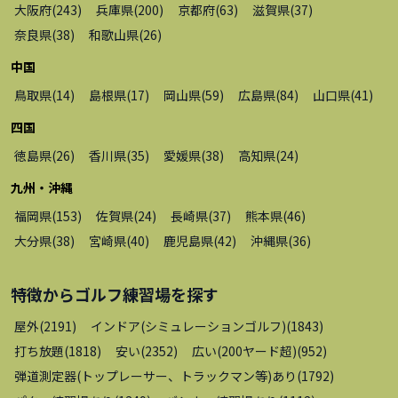
大阪府
(
243
)
兵庫県
(
200
)
京都府
(
63
)
滋賀県
(
37
)
奈良県
(
38
)
和歌山県
(
26
)
中国
鳥取県
(
14
)
島根県
(
17
)
岡山県
(
59
)
広島県
(
84
)
山口県
(
41
)
四国
徳島県
(
26
)
香川県
(
35
)
愛媛県
(
38
)
高知県
(
24
)
九州・沖縄
福岡県
(
153
)
佐賀県
(
24
)
長崎県
(
37
)
熊本県
(
46
)
大分県
(
38
)
宮崎県
(
40
)
鹿児島県
(
42
)
沖縄県
(
36
)
特徴から
ゴルフ練習場
を探す
屋外
(
2191
)
インドア(シミュレーションゴルフ)
(
1843
)
打ち放題
(
1818
)
安い
(
2352
)
広い(200ヤード超)
(
952
)
弾道測定器(トップレーサー、トラックマン等)あり
(
1792
)