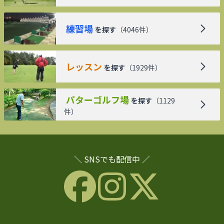
練習場
を探す
（
4046
件）
レッスン
を探す
（
1929
件）
パターゴルフ場
を探す
（
1129
件）
＼ SNSでも配信中 ／