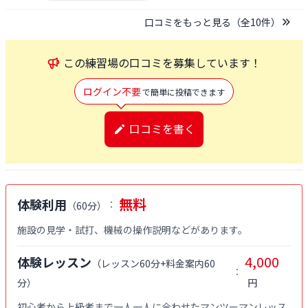
口コミをもっと見る（全
10
件）
この
練習場
の口コミを募集しています！
ログイン不要
で簡単に投稿できます
口コミを書く
無料
体験利用
：
（
60分
）
施設の見学・試打、機械の操作説明などがあります。
4,000
体験レッスン
（
レッスン60分+料金案内60
：
分
）
円
初心者から上級者まで一人一人に合わせたマンツーマンレッス