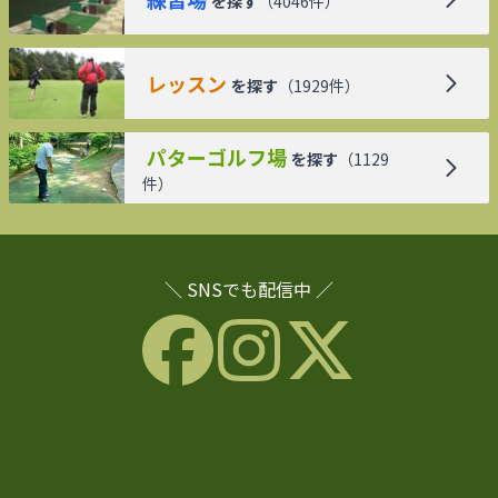
を探す
（
4046
件）
レッスン
を探す
（
1929
件）
パターゴルフ場
を探す
（
1129
件）
＼ SNSでも配信中 ／