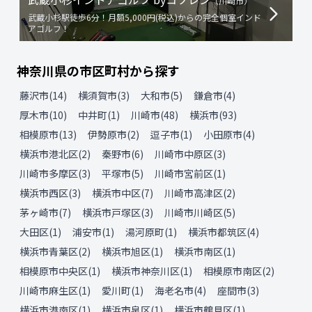
（
川崎市
）
武蔵小杉駅徒歩6分！月額5,000円(税込)からの完全個室インド
アゴルフ！
神奈川県
の
市区町村から探す
藤沢市
(
14
)
横須賀市
(
3
)
大和市
(
5
)
鎌倉市
(
4
)
厚木市
(
10
)
中井町
(
1
)
川崎市
(
48
)
横浜市
(
93
)
相模原市
(
13
)
伊勢原市
(
2
)
逗子市
(
1
)
小田原市
(
4
)
横浜市港北区
(
2
)
秦野市
(
6
)
川崎市中原区
(
3
)
川崎市多摩区
(
3
)
平塚市
(
5
)
川崎市宮前区
(
1
)
横浜市西区
(
3
)
横浜市中区
(
7
)
川崎市高津区
(
2
)
茅ヶ崎市
(
7
)
横浜市戸塚区
(
3
)
川崎市川崎区
(
5
)
大田区
(
1
)
浦安市
(
1
)
湯河原町
(
1
)
横浜市都筑区
(
4
)
横浜市青葉区
(
2
)
横浜市旭区
(
1
)
横浜市南区
(
1
)
相模原市中央区
(
1
)
横浜市神奈川区
(
1
)
相模原市南区
(
2
)
川崎市麻生区
(
1
)
愛川町
(
1
)
海老名市
(
4
)
座間市
(
3
)
横浜市港南区
(
1
)
横浜市泉区
(
1
)
横浜市鶴見区
(
1
)