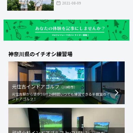
2021-08-09
神奈川県
のイチオシ練習場
元住吉インドアゴルフ
（
川崎市
）
元住吉駅から徒歩5分!! 24時間いつでも練習できる半個室のイ
ンドアゴルフ！
武蔵小杉インドアゴルフ byコソレン