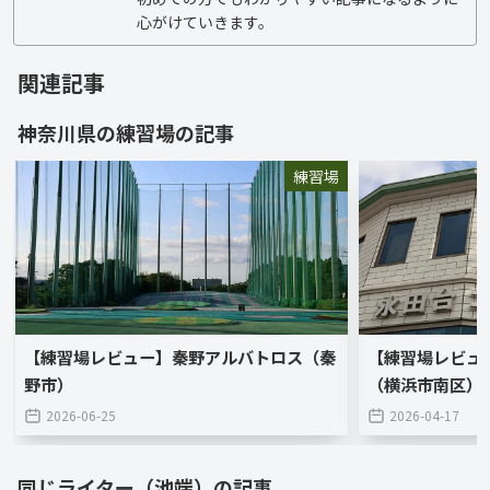
心がけていきます。
関連記事
神奈川県
の
練習場
の記事
練習場
【練習場レビュー】秦野アルバトロス（秦
【練習場レビュ
野市）
（横浜市南区）
2026-06-25
2026-04-17
同じライター（
池端
）の記事