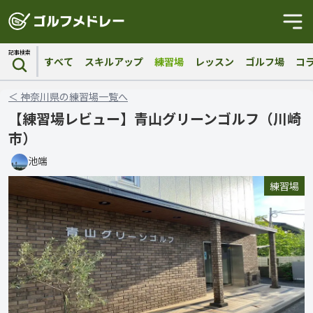
記事検索
すべて
スキルアップ
練習場
レッスン
ゴルフ場
コ
＜
神奈川県
の
練習場
一覧へ
【練習場レビュー】青山グリーンゴルフ（川崎
市）
池端
練習場