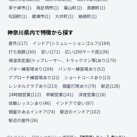
茅ケ崎市
(
1
)
南足柄市
(
1
)
葉山町
(
2
)
真鶴町
(
1
)
松田町
(
1
)
綾瀬市
(
1
)
大井町
(
1
)
箱根町
(
1
)
神奈川県
内で特徴から探す
屋外
(
117
)
インドア(シミュレーションゴルフ)
(
164
)
打ち放題
(
160
)
安い
(
171
)
広い(200ヤード超)
(
39
)
弾道測定器(トップレーサー、トラックマン等)あり
(
170
)
パター練習場あり
(
104
)
バンカー練習場あり
(
52
)
アプローチ練習場あり
(
22
)
ショートコースあり
(
13
)
レンタルクラブあり
(
213
)
個室打席あり
(
79
)
駅近
(
128
)
24時間営業
(
112
)
早朝営業
(
141
)
深夜営業
(
118
)
体験レッスンあり
(
46
)
インドアで安い
(
97
)
個室のあるインドア
(
74
)
駅近のインドア
(
102
)
駅近の屋外
(
26
)
ゴルフメドレーTOP
>
マガジン
>
練習場
>
【練習場レビュー】青山グリー