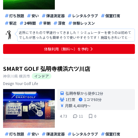
打ち放題
安い
弾道測定器
レンタルクラブ
個室打席
駅近
24時間
早朝
深夜
体験レッスン
近所にできたので早速行ってきました！ シミュレーターを使うのは初めて
でしたが思ったよりも簡単そうで使いやすそうです！ 施設もきれいでとて
も快適です
体験利用（無料〜）を予約
SMART GOLF 弘明寺横浜六ツ川店
神奈川県
横浜市
インドア
Design Your Golf Life
弘明寺駅から徒歩12分
1打席
1コマ
60分
月額 4,400円〜
4.73
11
0
打ち放題
安い
弾道測定器
レンタルクラブ
個室打席