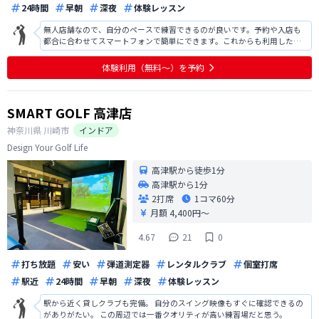
24時間
早朝
深夜
体験レッスン
無人店舗なので、自分のペースで練習できるのが良いです。予約や入店も
都合に合わせてスマートフォンで簡単にできます。これからも利用したい
です。
体験利用（無料〜）を予約
SMART GOLF 高津店
神奈川県
川崎市
インドア
Design Your Golf Life
高津駅から徒歩1分
高津駅から1分
2打席
1コマ
60分
月額 4,400円〜
4.67
21
0
打ち放題
安い
弾道測定器
レンタルクラブ
個室打席
駅近
24時間
早朝
深夜
体験レッスン
駅から近く貸しクラブも完備。 自分のスイング映像もすぐに確認できるの
がありがたい。 この周辺では一番クオリティが高い練習場だと思う。