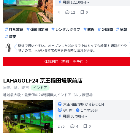
月額 12,100円〜
4
12
0
打ち放題
弾道測定器
レンタルクラブ
駅近
24時間
早朝
深夜
駅近で通いやすい。 オープンしたばかりで中はとっても綺麗！ 通路がやや
狭いので、人がいる打席の横を通る時は注意が必要。
体験利用（無料）を予約
LAHAGOLF24 京王稲田堤駅前店
神奈川県
川崎市
インドア
地域最大級・最安値の24時間無人インドアゴルフ練習場
京王稲田堤駅から徒歩1分
6打席
1コマ
50分
月額 9,790円〜
2.75
4
0