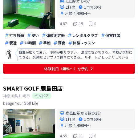
江田駅から4分
2打席
1コマ
60分
月額 4,400円〜
4.87
15
0
打ち放題
安い
弾道測定器
レンタルクラブ
個室打席
駅近
24時間
早朝
深夜
体験レッスン
個室が広くて良い。 予約が取りやすい。 清潔で安心できる。 体験が気軽に
できる。 契約などアプリで簡単にできる。 サポートがしっかりしている。
ボール集めが手動で大変。 ティーの差し替えが大変。
体験利用（無料〜）を予約
SMART GOLF 鹿島田店
神奈川県
川崎市
インドア
Design Your Golf Life
鹿島田駅から徒歩2分
1打席
1コマ
60分
月額 4,400円〜
4.55
11
0