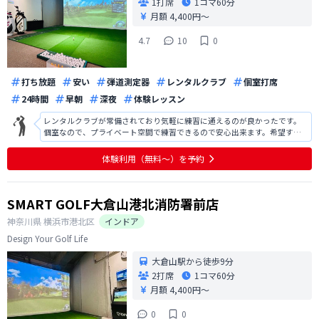
1打席
1コマ
60分
月額 4,400円〜
4.7
10
0
打ち放題
安い
弾道測定器
レンタルクラブ
個室打席
24時間
早朝
深夜
体験レッスン
レンタルクラブが常備されており気軽に練習に通えるのが良かったです。
個室なので、プライベート空間で練習できるので安心出来ます。希望すれ
ば有料のパーソナルレッスンも受講出来るようなので、今後試してみたい
です。
体験利用（無料〜）を予約
SMART GOLF大倉山港北消防署前店
神奈川県
横浜市港北区
インドア
Design Your Golf Life
大倉山駅から徒歩9分
2打席
1コマ
60分
月額 4,400円〜
0
0