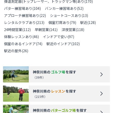
弾道測定器(トップレーサー、トラックマン等)あり
(
170
)
パター練習場あり
(
104
)
バンカー練習場あり
(
52
)
アプローチ練習場あり
(
22
)
ショートコースあり
(
13
)
レンタルクラブあり
(
213
)
個室打席あり
(
79
)
駅近
(
128
)
24時間営業
(
112
)
早朝営業
(
141
)
深夜営業
(
118
)
体験レッスンあり
(
46
)
インドアで安い
(
97
)
個室のあるインドア
(
74
)
駅近のインドア
(
102
)
駅近の屋外
(
26
)
神奈川県
の
ゴルフ場
を探す
（
39
件）
神奈川県
の
レッスン
を探す
（
215
件）
神奈川県
の
パターゴルフ場
を探す