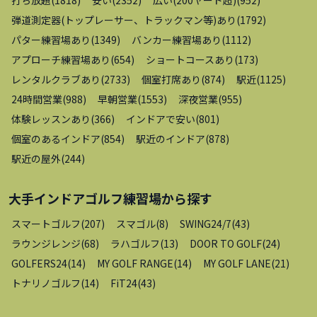
弾道測定器(トップレーサー、トラックマン等)あり
(
1792
)
パター練習場あり
(
1349
)
バンカー練習場あり
(
1112
)
アプローチ練習場あり
(
654
)
ショートコースあり
(
173
)
レンタルクラブあり
(
2733
)
個室打席あり
(
874
)
駅近
(
1125
)
24時間営業
(
988
)
早朝営業
(
1553
)
深夜営業
(
955
)
体験レッスンあり
(
366
)
インドアで安い
(
801
)
個室のあるインドア
(
854
)
駅近のインドア
(
878
)
駅近の屋外
(
244
)
大手インドアゴルフ練習場
から探す
スマートゴルフ
(
207
)
スマゴル
(
8
)
SWING24/7
(
43
)
ラウンジレンジ
(
68
)
ラハゴルフ
(
13
)
DOOR TO GOLF
(
24
)
GOLFERS24
(
14
)
MY GOLF RANGE
(
14
)
MY GOLF LANE
(
21
)
トナリノゴルフ
(
14
)
FiT24
(
43
)