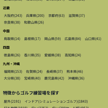
近畿
大阪府
(
243
)
兵庫県
(
200
)
京都府
(
63
)
滋賀県
(
37
)
奈良県
(
38
)
和歌山県
(
26
)
中国
鳥取県
(
14
)
島根県
(
17
)
岡山県
(
59
)
広島県
(
84
)
山口県
(
41
)
四国
徳島県
(
26
)
香川県
(
35
)
愛媛県
(
38
)
高知県
(
24
)
九州・沖縄
福岡県
(
153
)
佐賀県
(
24
)
長崎県
(
37
)
熊本県
(
46
)
大分県
(
38
)
宮崎県
(
40
)
鹿児島県
(
42
)
沖縄県
(
36
)
特徴から
ゴルフ練習場
を探す
屋外
(
2191
)
インドア(シミュレーションゴルフ)
(
1843
)
打ち放題
(
1818
)
安い
(
2352
)
広い(200ヤード超)
(
952
)