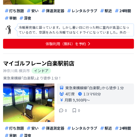
打ち放題
安い
弾道測定器
レンタルクラブ
駅近
24時間
早朝
深夜
冷暖房完備と謳っています。しかし暑い日に行った時に室内が高温になっ
ているので、空調をみたら冷暖ではなくドライになっていました。外の方
が涼しかったです。スポーツをする場所ですが、密閉空間ですのであまり
汗はかきたくありません。これからの暑い時期はドライではなく冷房でお
体験利用（無料）を予約
願い致します。
マイゴルフレーン白楽駅前店
神奈川県
横浜市
インドア
東急東横線｢白楽駅｣より徒歩１分！
東急東横線線｢白楽駅｣から徒歩１分
4打席
1コマ
60分
月額 9,900円〜
0
0
打ち放題
安い
弾道測定器
レンタルクラブ
駅近
24時間
早朝
深夜