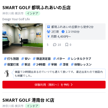
SMART GOLF 都筑ふれあいの丘店
神奈川県
横浜市
インドア
Design Your Golf Life
都筑ふれあいの丘駅から徒歩2分
2打席
1コマ
60分
月額 4,400円〜
5
10
0
打ち放題
安い
弾道測定器
パター
レンタルクラブ
個室打席
駅近
24時間
早朝
深夜
体験レッスン
個室で24時間出来るのでいつでも通えて良いです。 最近出来たので施設内
も綺麗でした。
体験利用（無料〜）を予約
SMART GOLF 港南台 IC店
神奈川県
横浜市
インドア