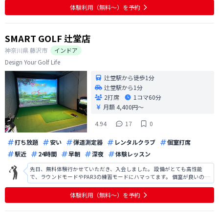
体験利用（無料〜）を予約
SMART GOLF 辻堂店
神奈川県
藤沢市
インドア
Design Your Golf Life
辻堂駅から徒歩1分
辻堂駅から1分
2打席
1コマ
60分
月額 4,400円〜
4.94
17
0
打ち放題
安い
弾道測定器
レンタルクラブ
個室打席
駅近
24時間
早朝
深夜
体験レッスン
先日、無料体験行かせていただき、入会しました。 設備がとても高性能
で、ラウンドモードやPAR3の練習モードにハマってます。 個室が良いの
と、あとはオートティーなのでとても楽です。
体験利用（無料〜）を予約