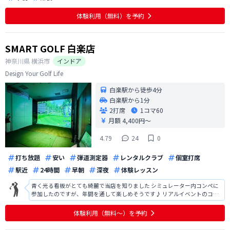
体験利用（無料）を予約
SMART GOLF 白楽店
神奈川県
横浜市
インドア
Design Your Golf Life
白楽駅から徒歩4分
白楽駅から1分
2打席
1コマ
60
月額 4,400円〜
4.79
24
0
打ち放題
安い
弾道測定器
レンタルクラブ
個室打席
駅近
24時間
早朝
深夜
体験レッスン
青く光る看板がとても綺麗で当店を知りました シミュレーター内コンペに
参加したのですが、年間を通して楽しめそうです♪ リアルイベントのコン
ペにも行ってみたいです！
体験利用（無料〜）を予約