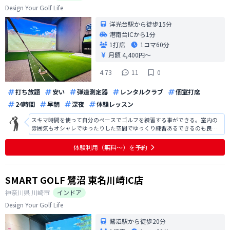
Design Your Golf Life
洋光台駅から徒歩15分
港南台ICから1分
1打席
1コマ
60分
月額 4,400円〜
4.73
11
0
打ち放題
安い
弾道測定器
レンタルクラブ
個室打席
24時間
早朝
深夜
体験レッスン
スキマ時間を使って自分のペースでゴルフを練習する事ができる。室内の
雰囲気もオシャレでゆったりした空間でゆっくり練習あるできるのも良
い。
体験利用（無料〜）を予約
SMART GOLF 鷺沼 東名川崎IC店
神奈川県
川崎市
インドア
Design Your Golf Life
鷺沼駅から徒歩20分