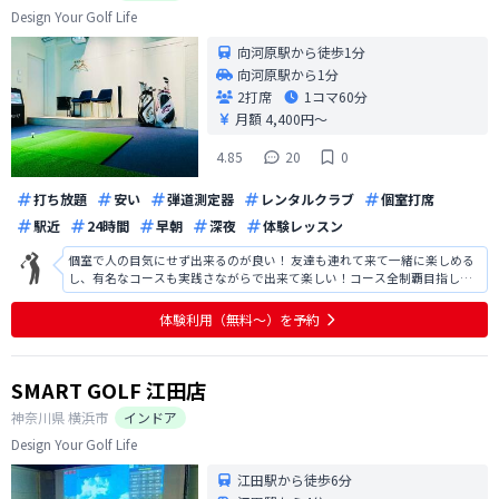
Design Your Golf Life
向河原駅から徒歩1分
向河原駅から1分
2打席
1コマ
60分
月額 4,400円〜
4.85
20
0
打ち放題
安い
弾道測定器
レンタルクラブ
個室打席
駅近
24時間
早朝
深夜
体験レッスン
個室で人の目気にせず出来るのが良い！ 友達も連れて来て一緒に楽しめる
し、有名なコースも実践さながらで出来て楽しい！コース全制覇目指しま
す💪
体験利用（無料〜）を予約
SMART GOLF 江田店
神奈川県
横浜市
インドア
Design Your Golf Life
江田駅から徒歩6分