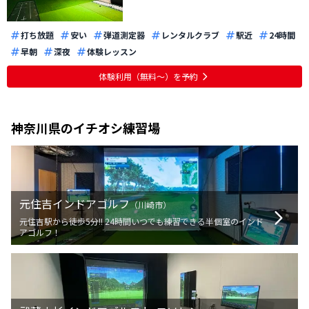
打ち放題
安い
弾道測定器
レンタルクラブ
駅近
24時間
早朝
深夜
体験レッスン
体験利用（無料〜）を予約
神奈川県
のイチオシ練習場
元住吉インドアゴルフ
（
川崎市
）
元住吉駅から徒歩5分!! 24時間いつでも練習できる半個室のインド
アゴルフ！