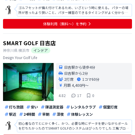
ゴルフセットが備え付けてあるため、いざという時に使える。 パターの場
所が思ったより狭いこと、パター練習のできるタイミングがよく分からな
い。 傾斜マットがあるのは良い天気。 エアコンのハジから結露水？が垂れ
ていて、ソファーが濡れていることがあった。 使う前に、前回使った人の
体験利用（無料〜）を予約
画像が見えてしまう。敢えて見
SMART GOLF 日吉店
神奈川県
横浜市
インドア
Design Your Golf Life
日吉駅から徒歩4分
日吉駅から2分
2打席
1コマ
60分
月額 4,400円〜
4.82
17
0
打ち放題
安い
弾道測定器
レンタルクラブ
個室打席
駅近
24時間
早朝
深夜
体験レッスン
初心者なのでとにかく多く、かつ、必要な時にデータを使いながらボール
を打ちたかったのでSMART GOLFのシステムはぴったりでした 三觜プロの
ファンなので、会員向けコンテンツを楽しみにしてます！