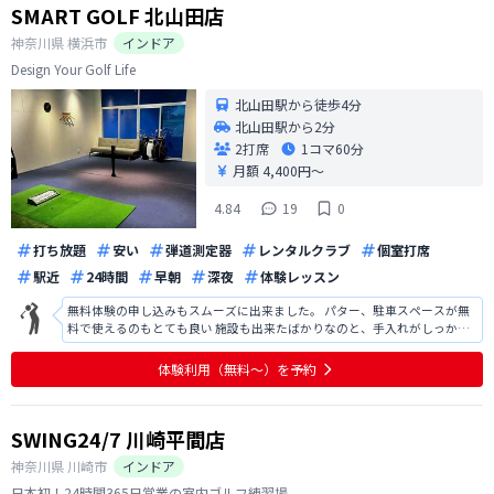
SMART GOLF 北山田店
神奈川県
横浜市
インドア
Design Your Golf Life
北山田駅から徒歩4分
北山田駅から2分
2打席
1コマ
60分
月額 4,400円〜
4.84
19
0
打ち放題
安い
弾道測定器
レンタルクラブ
個室打席
駅近
24時間
早朝
深夜
体験レッスン
無料体験の申し込みもスムーズに出来ました。 パター、駐車スペースが無
料で使えるのもとても良い 施設も出来たばかりなのと、手入れがしっかり
されていてとても綺麗だった
体験利用（無料〜）を予約
SWING24/7 川崎平間店
神奈川県
川崎市
インドア
日本初！24時間365日営業の室内ゴルフ練習場