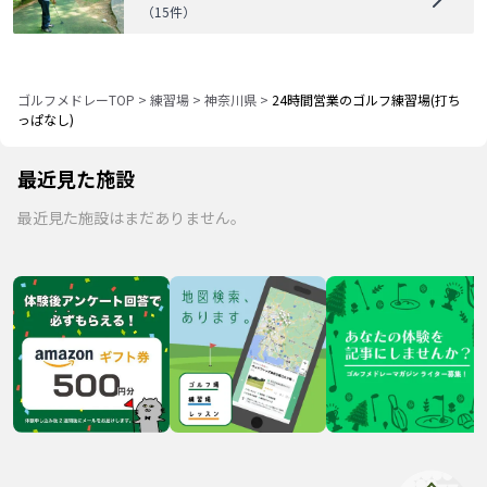
（
15
件）
ゴルフメドレーTOP
>
練習場
>
神奈川県
>
24時間営業のゴルフ練習場(打ち
っぱなし)
最近見た施設
最近見た施設はまだありません。