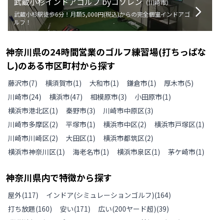
武蔵小杉インドアゴルフ byコソレン
（
川崎市
）
武蔵小杉駅徒歩6分！月額5,000円(税込)からの完全個室インドアゴ
ルフ！
神奈川県
の
24時間営業のゴルフ練習場(打ちっぱな
し)のある
市区町村から探す
藤沢市
(
7
)
横須賀市
(
1
)
大和市
(
1
)
鎌倉市
(
1
)
厚木市
(
5
)
川崎市
(
24
)
横浜市
(
47
)
相模原市
(
3
)
小田原市
(
1
)
横浜市港北区
(
1
)
秦野市
(
3
)
川崎市中原区
(
3
)
川崎市多摩区
(
2
)
平塚市
(
1
)
横浜市中区
(
2
)
横浜市戸塚区
(
1
)
川崎市川崎区
(
2
)
大田区
(
1
)
横浜市都筑区
(
2
)
横浜市神奈川区
(
1
)
海老名市
(
1
)
横浜市泉区
(
1
)
茅ケ崎市
(
1
)
神奈川県
内で特徴から探す
屋外
(
117
)
インドア(シミュレーションゴルフ)
(
164
)
打ち放題
(
160
)
安い
(
171
)
広い(200ヤード超)
(
39
)