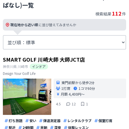
ぱなし)一覧
112
検索結果
件
現在地から近い順
に並び替えてみませんか
SMART GOLF 川崎大師 大師JCT店
神奈川県
川崎市
インドア
Design Your Golf Life
東門前駅から徒歩2分
1打席
1コマ
60分
月額 4,400円〜
4.5
12
1
打ち放題
安い
弾道測定器
レンタルクラブ
個室打席
駅近
24時間
早朝
深夜
体験レッスン