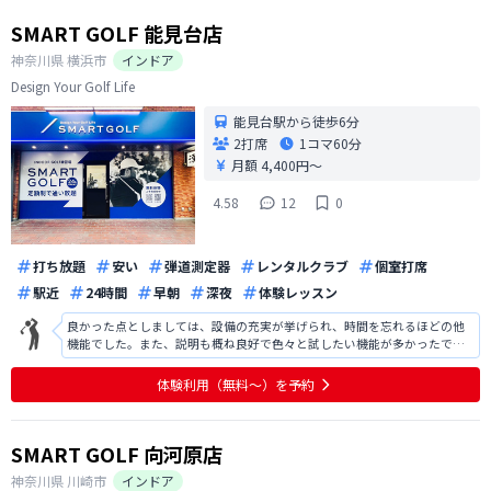
SMART GOLF 能見台店
神奈川県
横浜市
インドア
Design Your Golf Life
能見台駅から徒歩6分
2打席
1コマ
60分
月額 4,400円〜
4.58
12
0
打ち放題
安い
弾道測定器
レンタルクラブ
個室打席
駅近
24時間
早朝
深夜
体験レッスン
良かった点としましては、設備の充実が挙げられ、時間を忘れるほどの他
機能でした。また、説明も概ね良好で色々と試したい機能が多かったで
す。改善点としましては、駐車場の案内があればよかったです。また、地域
柄かもしれませんが、入会人数の割に夜の時間帯での予約が取りにくく、
体験利用（無料〜）を予約
練習を行いたい時間帯に予約が取りにく
SMART GOLF 向河原店
神奈川県
川崎市
インドア