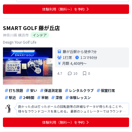
体験利用（無料〜）を予約
SMART GOLF 藤が丘店
神奈川県
横浜市
インドア
Design Your Golf Life
藤が丘駅から徒歩7分
1打席
1コマ
60分
月額 4,400円〜
4.7
10
0
打ち放題
安い
弾道測定器
レンタルクラブ
個室打席
駅近
24時間
早朝
深夜
体験レッスン
良かった点は打ったボールの回転数等の詳細なデータが得られることや、
様々なラウンドコースを楽しめる。 最新のシュミレーターではラウンド時
自動的にボールのライが変化するが、藤が丘の施設では傾斜のライから打
つ場合、自分でマットを運んで使用するのは面倒くさい。
体験利用（無料〜）を予約