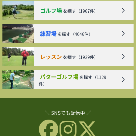
ゴルフ場
を探す
（
1967
件）
練習場
を探す
（
4046
件）
レッスン
を探す
（
1929
件）
パターゴルフ場
を探す
（
1129
件）
＼ SNSでも配信中 ／