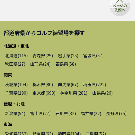
都道府県から
ゴルフ練習場
を探す
北海道・東北
北海道
(
115
)
青森県
(
25
)
岩手県
(
25
)
宮城県
(
57
)
秋田県
(
27
)
山形県
(
24
)
福島県
(
58
)
関東
茨城県
(
104
)
栃木県
(
80
)
群馬県
(
67
)
埼玉県
(
222
)
千葉県
(
190
)
東京都
(
693
)
神奈川県
(
281
)
山梨県
(
26
)
信越・北陸
新潟県
(
54
)
富山県
(
27
)
石川県
(
32
)
福井県
(
22
)
長野県
(
75
)
東海
愛知県
(
262
)
岐阜県
(
63
)
静岡県
(
104
)
三重県
(
52
)