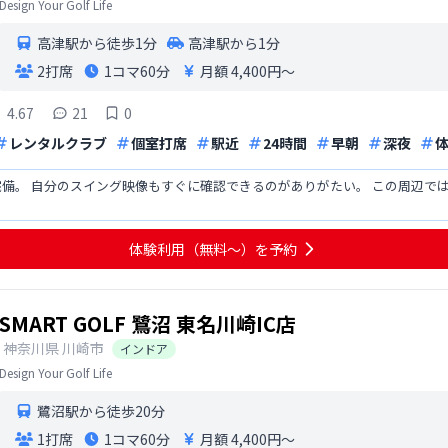
Design Your Golf Life
高津駅から徒歩1分
高津駅から1分
2打席
1コマ
60分
月額 4,400円〜
4.67
21
0
レンタルクラブ
個室打席
駅近
24時間
早朝
深夜
備。 自分のスイング映像もすぐに確認できるのがありがたい。 この周辺で
体験利用（無料〜）を予約
SMART GOLF 鷺沼 東名川崎IC店
神奈川県
川崎市
インドア
Design Your Golf Life
鷺沼駅から徒歩20分
1打席
1コマ
60分
月額 4,400円〜