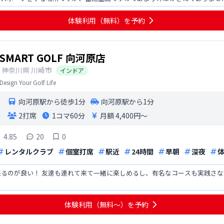
す。
体験利用（無料）を予約
SMART GOLF 向河原店
神奈川県
川崎市
インドア
Design Your Golf Life
向河原駅から徒歩1分
向河原駅から1分
2打席
1コマ
60分
月額 4,400円〜
4.85
20
0
レンタルクラブ
個室打席
駅近
24時間
早朝
深夜
来るのが良い！ 友達も連れて来て一緒に楽しめるし、有名なコースも実践さ
体験利用（無料〜）を予約