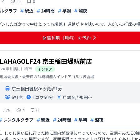
4
12
0
ルクラブ
駅近
24時間
早朝
深夜
プンしたばかりで中はとっても綺麗！ 通路がやや狭いので、人がいる打席の
体験利用（無料）を予約
LAHAGOLF24 京王稲田堤駅前店
神奈川県
川崎市
インドア
地域最大級・最安値の24時間無人インドアゴルフ練習場
京王稲田堤駅から徒歩1分
6打席
1コマ
50分
月額 9,790円〜
2.75
4
0
レンタルクラブ
駅近
24時間
早朝
深夜
す。しかし暑い日に行った時に室内が高温になっているので、空調をみたら冷
。スポーツをする場所ですが、密閉空間ですのであまり汗はかきたくありませ