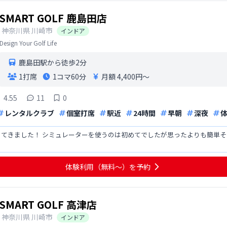
SMART GOLF 鹿島田店
神奈川県
川崎市
インドア
Design Your Golf Life
鹿島田駅から徒歩2分
1打席
1コマ
60分
月額 4,400円〜
4.55
11
0
レンタルクラブ
個室打席
駅近
24時間
早朝
深夜
てきました！ シミュレーターを使うのは初めてでしたが思ったよりも簡単そ
体験利用（無料〜）を予約
SMART GOLF 高津店
神奈川県
川崎市
インドア