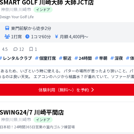
SMART GOLF 川崎大師 大師JCT店
神奈川県
川崎市
インドア
Design Your Golf Life
東門前駅から徒歩2分
1打席
1コマ
60分
月額 4,400円〜
4.5
12
1
レンタルクラブ
個室打席
駅近
24時間
早朝
深夜
てあるため、いざという時に使える。 パターの場所が思ったより狭いこと、
あるのは良い天気。 エアコンのハジから結露水？が垂れていて、ソファーが濡
てしまう。敢えて見
体験利用（無料〜）を予約
SWING24/7 川崎平間店
神奈川県
川崎市
インドア
日本初！24時間365日営業の室内ゴルフ練習場