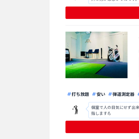
なく冷房でお願い致しま
打ち放題
安い
弾道測定器
個室で人の目気にせず出
指します💪