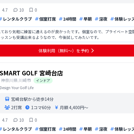
4.7
10
0
レンタルクラブ
個室打席
24時間
早朝
深夜
体験レッ
れており気軽に練習に通えるのが良かったです。個室なので、プライベート空
レッスンも受講出来るようなので、今後試してみたいです。
体験利用（無料〜）を予約
SMART GOLF 宮崎台店
神奈川県
川崎市
インドア
Design Your Golf Life
宮崎台駅から徒歩14分
2打席
1コマ
60分
月額 4,400円〜
4.7
10
0
レンタルクラブ
個室打席
24時間
早朝
深夜
体験レッ