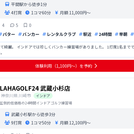
平間駅から徒歩1分
4打席
1コマ
60分
月額 11,000円〜
4
5
0
パター
バンカー
レンタルクラブ
駅近
24時間
早朝
て綺麗。 インドアでは珍しくバンカー練習場がありました。 1打席1名まで
た。
体験利用（1,100円〜）を予約
LAHAGOLF24 武蔵小杉店
神奈川県
川崎市
インドア
圧倒的低価格の24時間インドアゴルフ練習場
武蔵小杉駅から徒歩3分
9打席
1コマ
50分
月額 12,100円〜