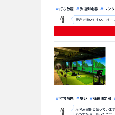
打ち放題
弾道測定器
レンタ
駅近で通いやすい。 オー
打ち放題
安い
弾道測定器
冷暖房完備と謳っていま
外の方が涼しかったです