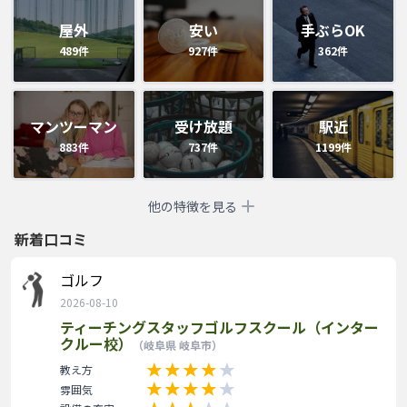
屋外
安い
手ぶらOK
489
件
927
件
362
件
マンツーマン
受け放題
駅近
883
件
737
件
1199
件
他の特徴を見る
新着口コミ
ゴルフ
2026-08-10
ティーチングスタッフゴルフスクール（インター
クルー校）
（岐阜県 岐阜市）
教え方
雰囲気