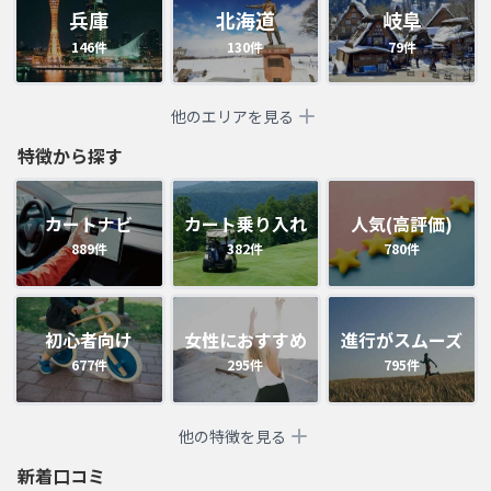
兵庫
北海道
岐阜
146
件
130
件
79
件
他のエリアを見る
特徴から探す
カートナビ
カート乗り入れ
人気(高評価)
889
件
382
件
780
件
初心者向け
女性におすすめ
進行がスムーズ
677
件
295
件
795
件
他の特徴を見る
新着口コミ