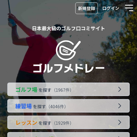
ログイン
新規登録
日本最大級のゴルフ口コミサイト
ゴルフ場
を探す
（
1967
件）
練習場
を探す
（
4046
件）
レッスン
を探す
（
1929
件）