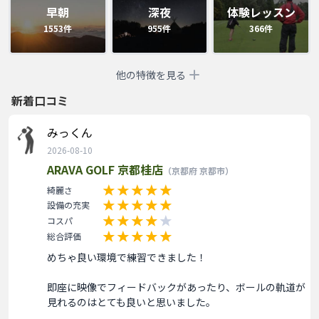
早朝
深夜
体験レッスン
1553
件
955
件
366
件
他の特徴を見る
新着口コミ
みっくん
2026-08-10
ARAVA GOLF 京都桂店
（京都府 京都市）
綺麗さ
設備の充実
コスパ
総合評価
めちゃ良い環境で練習できました！

即座に映像でフィードバックがあったり、ボールの軌道が
見れるのはとても良いと思いました。
