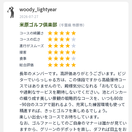
woody_lightyear
2026-07-27
米原ゴルフ倶楽部
（千葉県 市原市）
コースの綺麗さ
コースの広さ
進行がスムーズ
接客
食事
総合評価
長年のメンバーです。高評価ありがとうございます。ビジ
ターでいらっしゃる方は、この値段ですから高級接待コー
スではありませんので、殿様気分になれる「おもてなし」
や過剰なサービスを期待しないでください。池とバンカー
の織り成す美しい景観の戦略的なコースを、いつも80台
~90台のスコアで廻れるよう、充実した練習環境も使って
精進すれば、きっとゴルフを楽しめるでしょう。

楽しい出会いをコースでお待ちしています。

なお、ゴルファーとしてのご自身のマナーは誰かが見てい
ますから、グリーンのデポットを直し、ダフれば目土をお