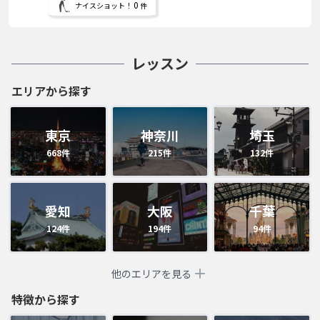
0
ナイスショット！
件
レッスン
エリアから探す
東京
神奈川
埼玉
668
件
215
件
132
件
愛知
大阪
千葉
124
件
194
件
94
件
他のエリアを見る
特徴から探す