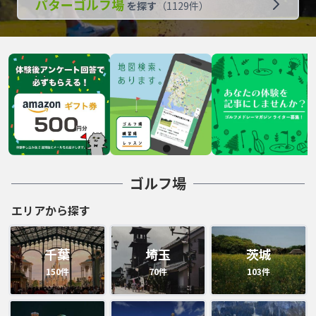
パターゴルフ場
を探す
（
1129
件）
ゴルフ場
エリアから探す
千葉
埼玉
茨城
150
件
70
件
103
件