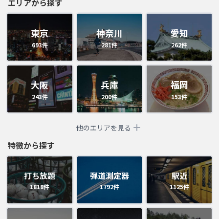
エリアから探す
東京
神奈川
愛知
693
件
281
件
262
件
大阪
兵庫
福岡
243
件
200
件
153
件
他のエリアを見る
特徴から探す
打ち放題
弾道測定器
駅近
1818
件
1792
件
1125
件