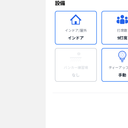
設備
インドア/屋外
打席数
インドア
9打席
バンカー練習場
ティーアッ
なし
手動