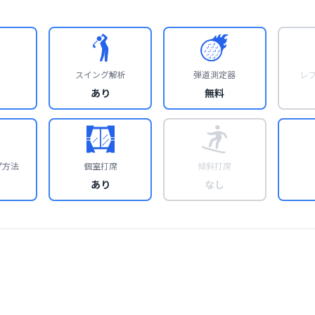
スイング解析
弾道測定器
レ
あり
無料
プ方法
個室打席
傾斜打席
あり
なし