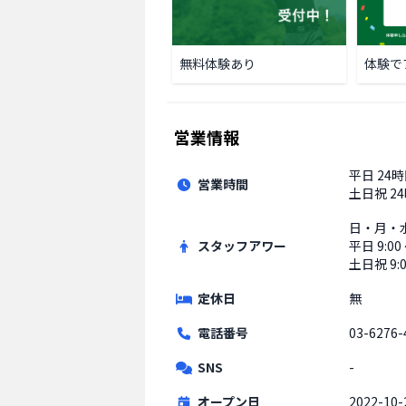
無料体験あり
体験で
営業情報
平日
24
営業時間
土日祝
2
日・月・
スタッフアワー
平日
9:00
土日祝
9:
定休日
無
電話番号
03-6276-
SNS
-
オープン日
2022-10-