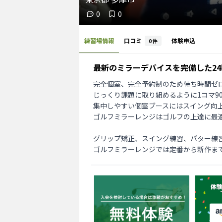
0
0
練習場情報
口コミ
体験申込
0
件
最新のミラーデバイスを完備した2
完全個室、完全予約制のため待ち時間ゼロ
じっくり課題に取り組めるように1コマ9
集中しやすい個室ブースにはスイング向上
ゴルフミラーレンジはゴルフの上達に最適
グリップ矯正、スイング練習、パター練習
ゴルフミラーレンジでは定番から新作ま