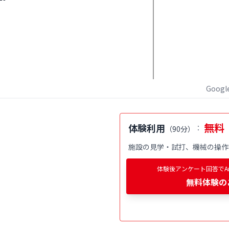
Goog
無料
体験利用
：
（
90分
）
施設の見学・試打、機械の操作
体験後アンケート回答でAm
無料体験
の