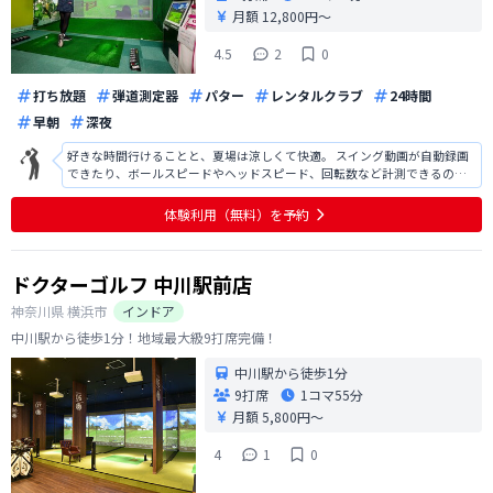
月額 12,800円〜
4.5
2
0
打ち放題
弾道測定器
パター
レンタルクラブ
24時間
早朝
深夜
好きな時間行けることと、夏場は涼しくて快適。 スイング動画が自動録画
できたり、ボールスピードやヘッドスピード、回転数など計測できるので
参考になる。 また、パターが練習できるのもとても嬉しい。 少し早く着い
た時の待ち時間にパターを練習して、パターの練習時間も増えた。 駐車場
体験利用（無料）を予約
も2hまで無料なところもと
ドクターゴルフ 中川駅前店
神奈川県
横浜市
インドア
中川駅から徒歩1分！地域最大級9打席完備！
中川駅から徒歩1分
9打席
1コマ
55分
月額 5,800円〜
4
1
0