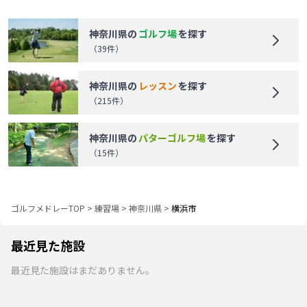
神奈川県
の
ゴルフ場
を探す
（
39
件）
神奈川県
の
レッスン
を探す
（
215
件）
神奈川県
の
パターゴルフ場
を探す
（
15
件）
ゴルフメドレーTOP
>
練習場
>
神奈川県
>
横浜市
最近見た施設
最近見た施設はまだありません。