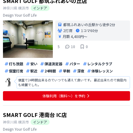
SMART GOLF 都筑ふれあいの丘店
神奈川県
横浜市
インドア
Design Your Golf Life
都筑ふれあいの丘駅から徒歩2分
2打席
1コマ
60分
月額 4,400円〜
5
10
0
打ち放題
安い
弾道測定器
パター
レンタルクラブ
個室打席
駅近
24時間
早朝
深夜
体験レッスン
個室で24時間出来るのでいつでも通えて良いです。 最近出来たので施設内
も綺麗でした。
体験利用（無料〜）を予約
SMART GOLF 港南台 IC店
神奈川県
横浜市
インドア
Design Your Golf Life