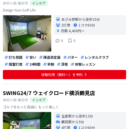
神奈川県
横浜市
インドア
Design Your Golf Life
あざみ野駅から徒歩25分
2打席
1コマ
60分
月額 4,400円〜
0
0
打ち放題
安い
弾道測定器
パター
レンタルクラブ
個室打席
24時間
早朝
深夜
体験レッスン
体験利用（無料〜）を予約
SWING24/7 ウェイクロード横浜鶴見店
神奈川県
横浜市
インドア
ゴルフをもっと自由に もっと愉しく
生麦駅から徒歩13分
鶴見駅から9分
4打席
1コマ
60分