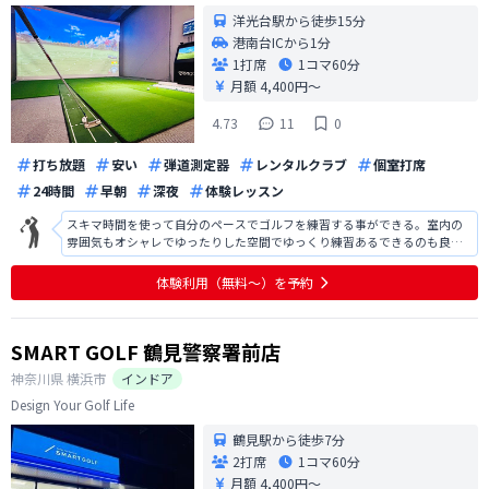
洋光台駅から徒歩15分
港南台ICから1分
1打席
1コマ
60分
月額 4,400円〜
4.73
11
0
打ち放題
安い
弾道測定器
レンタルクラブ
個室打席
24時間
早朝
深夜
体験レッスン
スキマ時間を使って自分のペースでゴルフを練習する事ができる。室内の
雰囲気もオシャレでゆったりした空間でゆっくり練習あるできるのも良
い。
体験利用（無料〜）を予約
SMART GOLF 鶴見警察署前店
神奈川県
横浜市
インドア
Design Your Golf Life
鶴見駅から徒歩7分
2打席
1コマ
60分
月額 4,400円〜