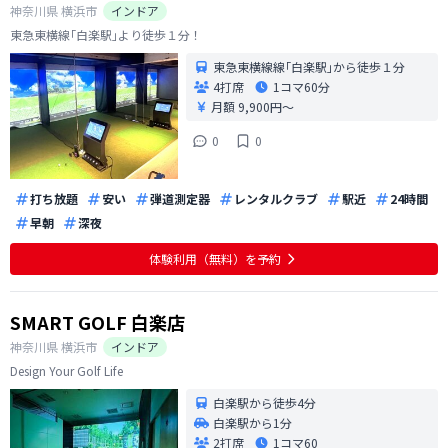
神奈川県
横浜市
インドア
東急東横線｢白楽駅｣より徒歩１分！
東急東横線線｢白楽駅｣から徒歩１分
4打席
1コマ
60分
月額 9,900円〜
0
0
打ち放題
安い
弾道測定器
レンタルクラブ
駅近
24時間
早朝
深夜
体験利用（無料）を予約
SMART GOLF 白楽店
神奈川県
横浜市
インドア
Design Your Golf Life
白楽駅から徒歩4分
白楽駅から1分
2打席
1コマ
60