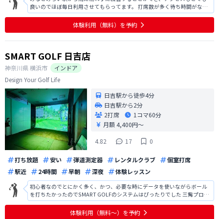
良いのでほぼ毎日利用させてもらってます。 打席数が多く待ち時間がなく
気軽にふらっと利用できるのもとても良いです！
体験利用（無料）を予約
SMART GOLF 日吉店
神奈川県
横浜市
インドア
Design Your Golf Life
日吉駅から徒歩4分
日吉駅から2分
2打席
1コマ
60分
月額 4,400円〜
4.82
17
0
打ち放題
安い
弾道測定器
レンタルクラブ
個室打席
駅近
24時間
早朝
深夜
体験レッスン
初心者なのでとにかく多く、かつ、必要な時にデータを使いながらボール
を打ちたかったのでSMART GOLFのシステムはぴったりでした 三觜プロの
ファンなので、会員向けコンテンツを楽しみにしてます！
体験利用（無料〜）を予約