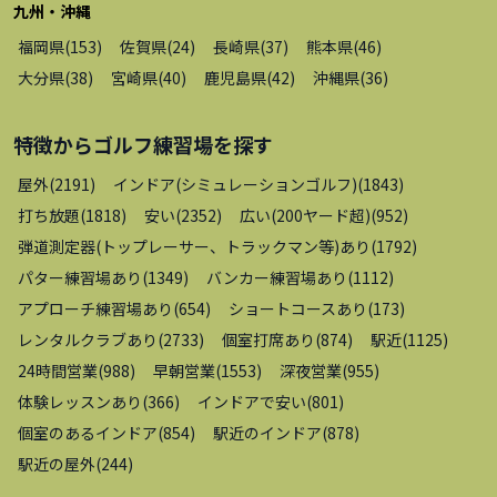
九州・沖縄
福岡県
(
153
)
佐賀県
(
24
)
長崎県
(
37
)
熊本県
(
46
)
大分県
(
38
)
宮崎県
(
40
)
鹿児島県
(
42
)
沖縄県
(
36
)
特徴から
ゴルフ練習場
を探す
屋外
(
2191
)
インドア(シミュレーションゴルフ)
(
1843
)
打ち放題
(
1818
)
安い
(
2352
)
広い(200ヤード超)
(
952
)
弾道測定器(トップレーサー、トラックマン等)あり
(
1792
)
パター練習場あり
(
1349
)
バンカー練習場あり
(
1112
)
アプローチ練習場あり
(
654
)
ショートコースあり
(
173
)
レンタルクラブあり
(
2733
)
個室打席あり
(
874
)
駅近
(
1125
)
24時間営業
(
988
)
早朝営業
(
1553
)
深夜営業
(
955
)
体験レッスンあり
(
366
)
インドアで安い
(
801
)
個室のあるインドア
(
854
)
駅近のインドア
(
878
)
駅近の屋外
(
244
)