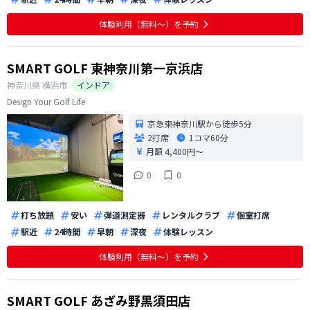
体験利用（無料〜）を予約
SMART GOLF 東神奈川第一京浜店
神奈川県
横浜市
インドア
Design Your Golf Life
京急東神奈川駅から徒歩5分
2打席
1コマ
60分
月額 4,400円〜
0
0
打ち放題
安い
弾道測定器
レンタルクラブ
個室打席
駅近
24時間
早朝
深夜
体験レッスン
体験利用（無料〜）を予約
SMART GOLF あざみ野黒須田店