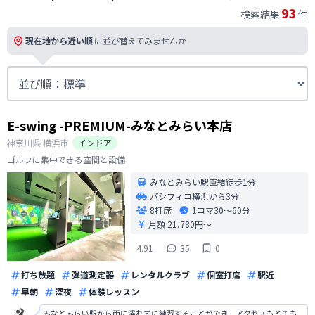
93
検索結果
件
現在地から近い順
に並び替えてみませんか
E-swing -PREMIUM-みなとみらい本店
神奈川県
横浜市
インドア
ゴルフに集中できる空間と設備
みなとみらい駅直結徒歩1分
パシフィコ横浜から3分
8打席
1コマ
30〜60分
月額 21,780円〜
4.91
35
0
打ち放題
弾道測定器
レンタルクラブ
個室打席
駅近
早朝
深夜
体験レッスン
みなとみらい駅から雨に濡れずに練習することができ、アクセスもとても