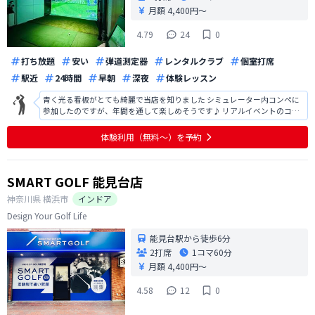
月額 4,400円〜
4.79
24
0
打ち放題
安い
弾道測定器
レンタルクラブ
個室打席
駅近
24時間
早朝
深夜
体験レッスン
青く光る看板がとても綺麗で当店を知りました シミュレーター内コンペに
参加したのですが、年間を通して楽しめそうです♪ リアルイベントのコン
ペにも行ってみたいです！
体験利用（無料〜）を予約
SMART GOLF 能見台店
神奈川県
横浜市
インドア
Design Your Golf Life
能見台駅から徒歩6分
2打席
1コマ
60分
月額 4,400円〜
4.58
12
0