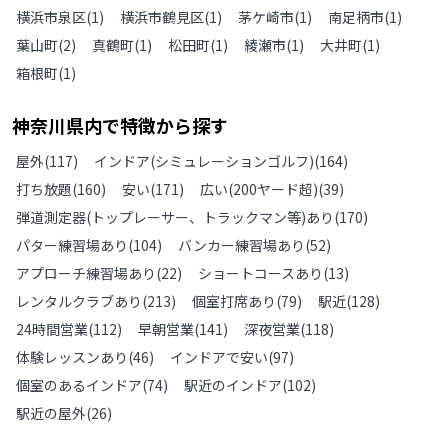
横浜市泉区
(
1
)
横浜市鶴見区
(
1
)
茅ケ崎市
(
1
)
南足柄市
(
1
)
葉山町
(
2
)
真鶴町
(
1
)
松田町
(
1
)
綾瀬市
(
1
)
大井町
(
1
)
箱根町
(
1
)
神奈川県
内で特徴から探す
屋外
(
117
)
インドア(シミュレーションゴルフ)
(
164
)
打ち放題
(
160
)
安い
(
171
)
広い(200ヤード超)
(
39
)
弾道測定器(トップレーサー、トラックマン等)あり
(
170
)
パター練習場あり
(
104
)
バンカー練習場あり
(
52
)
アプローチ練習場あり
(
22
)
ショートコースあり
(
13
)
レンタルクラブあり
(
213
)
個室打席あり
(
79
)
駅近
(
128
)
24時間営業
(
112
)
早朝営業
(
141
)
深夜営業
(
118
)
体験レッスンあり
(
46
)
インドアで安い
(
97
)
個室のあるインドア
(
74
)
駅近のインドア
(
102
)
駅近の屋外
(
26
)