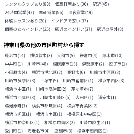
レンタルクラブあり
(
83
)
個室打席あり
(
36
)
駅近
(
45
)
24時間営業
(
47
)
早朝営業
(
56
)
深夜営業
(
49
)
体験レッスンあり
(
20
)
インドアで安い
(
37
)
個室のあるインドア
(
35
)
駅近のインドア
(
37
)
駅近の屋外
(
8
)
神奈川県
の
他の
市区町村から探す
藤沢市
(
14
)
横須賀市
(
3
)
大和市
(
5
)
鎌倉市
(
4
)
厚木市
(
10
)
中井町
(
1
)
川崎市
(
48
)
相模原市
(
13
)
伊勢原市
(
2
)
逗子市
(
1
)
小田原市
(
4
)
横浜市港北区
(
2
)
秦野市
(
6
)
川崎市中原区
(
3
)
川崎市多摩区
(
3
)
平塚市
(
5
)
川崎市宮前区
(
1
)
横浜市西区
(
3
)
横浜市中区
(
7
)
川崎市高津区
(
2
)
茅ヶ崎市
(
7
)
横浜市戸塚区
(
3
)
川崎市川崎区
(
5
)
大田区
(
1
)
浦安市
(
1
)
湯河原町
(
1
)
横浜市都筑区
(
4
)
横浜市青葉区
(
2
)
横浜市旭区
(
1
)
横浜市南区
(
1
)
相模原市中央区
(
1
)
横浜市神奈川区
(
1
)
相模原市南区
(
2
)
川崎市麻生区
(
1
)
愛川町
(
1
)
海老名市
(
4
)
座間市
(
3
)
横浜市港南区
(
1
)