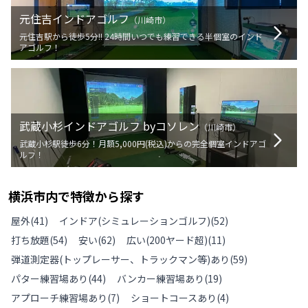
元住吉インドアゴルフ
（
川崎市
）
元住吉駅から徒歩5分!! 24時間いつでも練習できる半個室のインド
アゴルフ！
武蔵小杉インドアゴルフ byコソレン
（
川崎市
）
武蔵小杉駅徒歩6分！月額5,000円(税込)からの完全個室インドアゴ
ルフ！
横浜市
内で特徴から探す
屋外
(
41
)
インドア(シミュレーションゴルフ)
(
52
)
打ち放題
(
54
)
安い
(
62
)
広い(200ヤード超)
(
11
)
弾道測定器(トップレーサー、トラックマン等)あり
(
59
)
パター練習場あり
(
44
)
バンカー練習場あり
(
19
)
アプローチ練習場あり
(
7
)
ショートコースあり
(
4
)