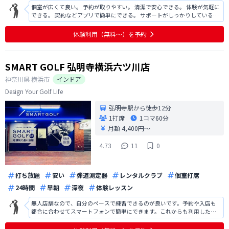
個室が広くて良い。 予約が取りやすい。 清潔で安心できる。 体験が気軽に
できる。 契約などアプリで簡単にできる。 サポートがしっかりしている。
ボール集めが手動で大変。 ティーの差し替えが大変。
体験利用（無料〜）を予約
SMART GOLF 弘明寺横浜六ツ川店
神奈川県
横浜市
インドア
Design Your Golf Life
弘明寺駅から徒歩12分
1打席
1コマ
60分
月額 4,400円〜
4.73
11
0
打ち放題
安い
弾道測定器
レンタルクラブ
個室打席
24時間
早朝
深夜
体験レッスン
無人店舗なので、自分のペースで練習できるのが良いです。予約や入店も
都合に合わせてスマートフォンで簡単にできます。これからも利用したい
です。