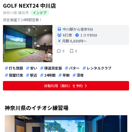
GOLF NEXT24 中川店
神奈川県
横浜市
インドア
完全個室で24時間営業！
中川駅から徒歩9分
6打席
1コマ
80分
月額 6,600円〜
0
0
打ち放題
安い
弾道測定器
パター
レンタルクラブ
個室打席
駅近
24時間
早朝
深夜
体験利用（無料）を予約
神奈川県
のイチオシ練習場