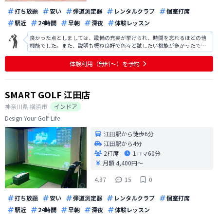
打ち放題
安い
弾道測定器
レンタルクラブ
個室打席
駅近
24時間
早朝
深夜
体験レッスン
良かった点としましては、設備の充実が挙げられ、時間を忘れるほどの他
機能でした。また、説明も概ね良好で色々と試したい機能が多かったで
す。改善点としましては、駐車場の案内があればよかったです。また、地域
柄かもしれませんが、入会人数の割に夜の時間帯での予約が取りにくく、
体験利用（無料〜）を予約
練習を行いたい時間帯に予約が取りにく
SMART GOLF 江田店
神奈川県
横浜市
インドア
Design Your Golf Life
江田駅から徒歩6分
江田駅から4分
2打席
1コマ
60分
月額 4,400円〜
4.87
15
0
打ち放題
安い
弾道測定器
レンタルクラブ
個室打席
駅近
24時間
早朝
深夜
体験レッスン