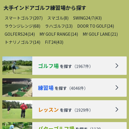
大手インドアゴルフ練習場
から探す
スマートゴルフ
(
207
)
スマゴル
(
8
)
SWING24/7
(
43
)
ラウンジレンジ
(
68
)
ラハゴルフ
(
13
)
DOOR TO GOLF
(
24
)
GOLFERS24
(
14
)
MY GOLF RANGE
(
14
)
MY GOLF LANE
(
21
)
トナリノゴルフ
(
14
)
FiT24
(
43
)
ゴルフ場
を探す
（
1967
件）
練習場
を探す
（
4046
件）
レッスン
を探す
（
1929
件）
パターゴルフ場
を探す
（
1129