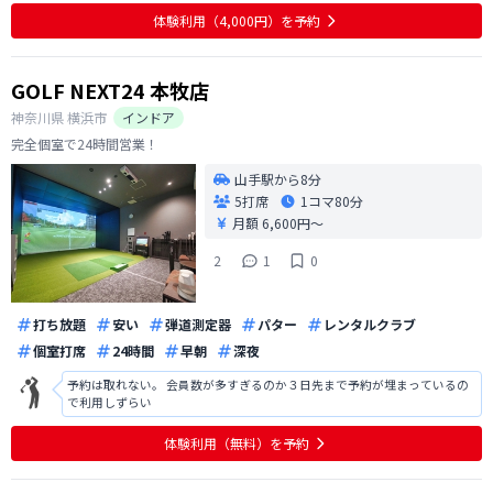
体験利用（4,000円）を予約
GOLF NEXT24 本牧店
神奈川県
横浜市
インドア
完全個室で24時間営業！
山手駅から8分
5打席
1コマ
80分
月額 6,600円〜
2
1
0
打ち放題
安い
弾道測定器
パター
レンタルクラブ
個室打席
24時間
早朝
深夜
予約は取れない。 会員数が多すぎるのか３日先まで予約が埋まっているの
で利用しずらい
体験利用（無料）を予約