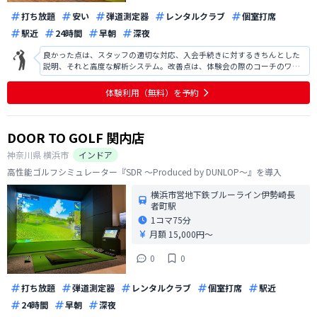
打ち放題
安い
弾道測定器
レンタルクラブ
個室打席
駅近
24時間
早朝
深夜
良かった点は、スタッフの適切な対応、入会手続きに対するきちんとした
説明、それと高度な解析システム。改善点は、体験会の際のコーチのワン
ポイントレッスン。 はじめて会話するのに慣れ慣れしかった(タメ口過ぎる)
のと、的確なことも入ってこない言い方(これが慣れ親しんだ方ならば問題
体験利用（無料）を予約
ないです。)が少しだけ気にな
DOOR TO GOLF 関内店
神奈川県
横浜市
インドア
高性能ゴルフシミュレーター『SDR ～Produced by DUNLOP～』を導入
横浜市営地下鉄ブルーライン伊勢崎長
者町駅
1コマ
75分
月額 15,000円〜
0
0
打ち放題
弾道測定器
レンタルクラブ
個室打席
駅近
24時間
早朝
深夜