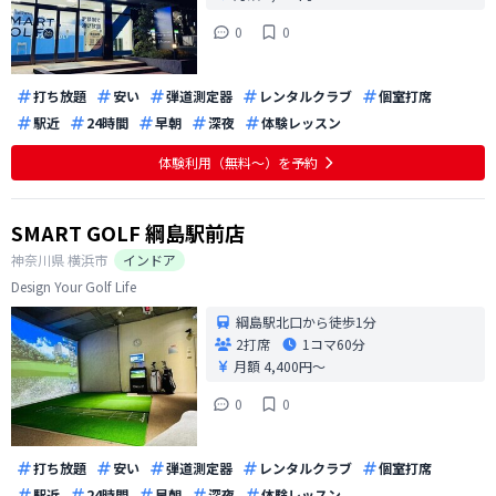
0
0
打ち放題
安い
弾道測定器
レンタルクラブ
個室打席
駅近
24時間
早朝
深夜
体験レッスン
体験利用（無料〜）を予約
SMART GOLF 綱島駅前店
神奈川県
横浜市
インドア
Design Your Golf Life
綱島駅北口から徒歩1分
2打席
1コマ
60分
月額 4,400円〜
0
0
打ち放題
安い
弾道測定器
レンタルクラブ
個室打席
駅近
24時間
早朝
深夜
体験レッスン