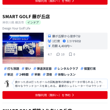
体験利用（無料〜）を予約
SMART GOLF 藤が丘店
神奈川県
横浜市
インドア
Design Your Golf Life
藤が丘駅から徒歩7分
1打席
1コマ
60分
月額 4,400円〜
4.7
10
0
打ち放題
安い
弾道測定器
レンタルクラブ
個室打席
駅近
24時間
早朝
深夜
体験レッスン
良かった点は打ったボールの回転数等の詳細なデータが得られることや、
様々なラウンドコースを楽しめる。 最新のシュミレーターではラウンド時
自動的にボールのライが変化するが、藤が丘の施設では傾斜のライから打
つ場合、自分でマットを運んで使用するのは面倒くさい。
体験利用（無料〜）を予約