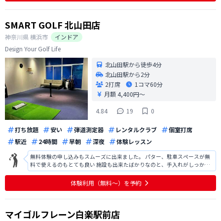
SMART GOLF 北山田店
神奈川県
横浜市
インドア
Design Your Golf Life
北山田駅から徒歩4分
北山田駅から2分
2打席
1コマ
60分
月額 4,400円〜
4.84
19
0
打ち放題
安い
弾道測定器
レンタルクラブ
個室打席
駅近
24時間
早朝
深夜
体験レッスン
無料体験の申し込みもスムーズに出来ました。 パター、駐車スペースが無
料で使えるのもとても良い 施設も出来たばかりなのと、手入れがしっかり
されていてとても綺麗だった
体験利用（無料〜）を予約
マイゴルフレーン白楽駅前店