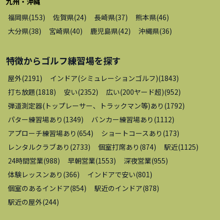
九州・沖縄
福岡県
(
153
)
佐賀県
(
24
)
長崎県
(
37
)
熊本県
(
46
)
大分県
(
38
)
宮崎県
(
40
)
鹿児島県
(
42
)
沖縄県
(
36
)
特徴から
ゴルフ練習場
を探す
屋外
(
2191
)
インドア(シミュレーションゴルフ)
(
1843
)
打ち放題
(
1818
)
安い
(
2352
)
広い(200ヤード超)
(
952
)
弾道測定器(トップレーサー、トラックマン等)あり
(
1792
)
パター練習場あり
(
1349
)
バンカー練習場あり
(
1112
)
アプローチ練習場あり
(
654
)
ショートコースあり
(
173
)
レンタルクラブあり
(
2733
)
個室打席あり
(
874
)
駅近
(
1125
)
24時間営業
(
988
)
早朝営業
(
1553
)
深夜営業
(
955
)
体験レッスンあり
(
366
)
インドアで安い
(
801
)
個室のあるインドア
(
854
)
駅近のインドア
(
878
)
駅近の屋外
(
244
)