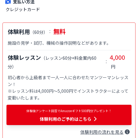
支払い方法
クレジットカード
無料
体験利用
：
（
60分
）
施設の見学・試打、機械の操作説明などがあります。
4,000
体験レッスン
（
レッスン60分+料金案内60
：
分
）
円
初心者から上級者まで一人一人に合わせたマンツーマンレッス
ン！

※レッスン料は4,000円〜5,000円でインストラクターによって
変動いたします。
体験後アンケート回答でAmazonギフト500円分プレゼント！
体験利用
のご予約はこちら
体験
利用
の流れを見る