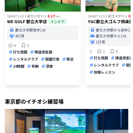
0.17
0.
SMART GOLF 都立大学
から
km
SMART GOLF 都立大学
から
WE GOLF 都立大学店
YGC都立大ゴルフ倶楽
インドア
都立大学駅徒歩1分
都立大学駅から徒歩1
4打席
都立大学駅から1分
1打席
0
0
5
1
0
打ち放題
弾道測定器
打ち放題
弾道測定器
レンタルクラブ
個室打席
駅近
レンタルクラブ
個室
24時間
早朝
深夜
体験レッスン
東京都
のイチオシ練習場