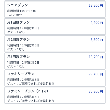
1日3コマ予約可
シニアプラン
13,200
円
利用時間:10:00~15:00

1コマ:60分

対象年齢:60歳以上

月1回数プラン
4,400
ゲスト:無し
円
利用時間：24時間365日

ゲスト：なし
月2回数プラン
8,800
円
利用時間：24時間365日

ゲスト：なし
月3回数プラン
13,200
円
利用時間：24時間365日

ゲスト：なし
ファミリープラン
29,700
円
利用時間：24時間365日

ゲスト：ご家族であれば複数名あり

※ご入会時にご家族名の登録をお願いしております。二親等までのご家
ファミリープラン（2コマ）
35,200
族が対象です。
円
利用時間：24時間365日

ゲスト：ご家族であれば複数名あり

※ご入会時にご家族名の登録をお願いしております。二親等までのご家
族が対象です。