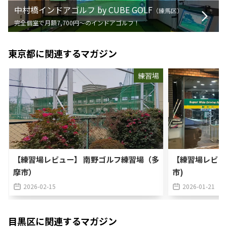
中村橋インドアゴルフ by CUBE GOLF
（
練馬区
）
完全個室で月額7,700円〜のインドアゴルフ！
東京都
に関連するマガジン
練習場
【練習場レビュー】 南野ゴルフ練習場（多
【練習場レビュー
摩市）
市)
2026-02-15
2026-01-21
目黒区
に関連するマガジン