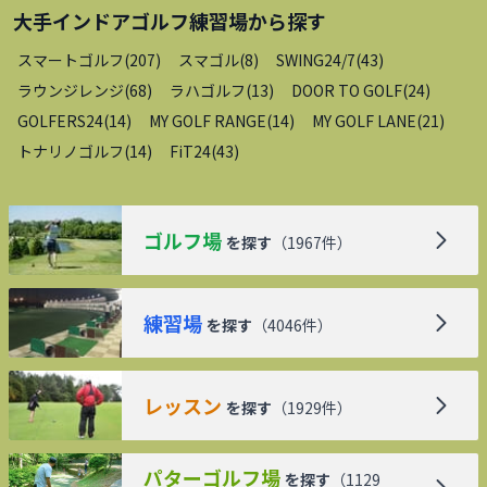
大手インドアゴルフ練習場
から探す
スマートゴルフ
(
207
)
スマゴル
(
8
)
SWING24/7
(
43
)
ラウンジレンジ
(
68
)
ラハゴルフ
(
13
)
DOOR TO GOLF
(
24
)
GOLFERS24
(
14
)
MY GOLF RANGE
(
14
)
MY GOLF LANE
(
21
)
トナリノゴルフ
(
14
)
FiT24
(
43
)
ゴルフ場
を探す
（
1967
件）
練習場
を探す
（
4046
件）
レッスン
を探す
（
1929
件）
パターゴルフ場
を探す
（
1129