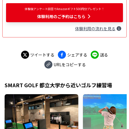
体験後アンケート回答でAmazonギフト500円分プレゼント！
体験利用
のご予約はこちら
体験
利用
の流れを見る
ツイートする
シェアする
送る
URLをコピーする
SMART GOLF 都立大学
から近いゴルフ練習場