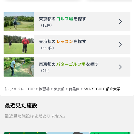
東京都
の
ゴルフ場
を探す
（
12
件）
東京都
の
レッスン
を探す
（
668
件）
東京都
の
パターゴルフ場
を探す
（
2
件）
ゴルフメドレーTOP
>
練習場
>
東京都
>
目黒区
>
SMART GOLF 都立大学
最近見た施設
最近見た施設はまだありません。