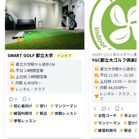
0.
SMART GOLF 都立大学
から
SMART GOLF 都立大学
インドア
YGC都立大ゴルフ倶楽
都立大学駅から徒歩3分
都立大学駅から徒歩1
平日 24時間営業
平日 11:00 〜 21:00
土日祝 24時間営業
土日祝 10:00 〜 20:00
月額 4,400円〜
月額 44,000円〜
レンタル：
クラブ
レンタル：
クラブ、シ
ブ
0
0
初心者向け
安い
マンツーマン
5
1
0
練習利用可
駅近
体験レッスン
女性コーチ
手ぶらO
単発レッスン
マンツーマン
受け放
練習利用可
駅近