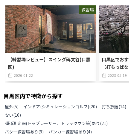
練習場
【練習場レビュー】スイング碑文谷(目黒
目黒区でおすす
区)
【打ちっぱなし
2026-01-22
2023-05-19
目黒区
内で特徴から探す
屋外
(
5
)
インドア(シミュレーションゴルフ)
(
20
)
打ち放題
(
14
)
安い
(
10
)
弾道測定器(トップレーサー、トラックマン等)あり
(
21
)
パター練習場あり
(
9
)
バンカー練習場あり
(
4
)