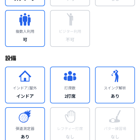
複数人利用
ビジター利用
可
不可
設備
インドア/屋外
打席数
スイング解析
インドア
2打席
あり
弾道測定器
レフティー打席
パター練習場
あり
なし
なし