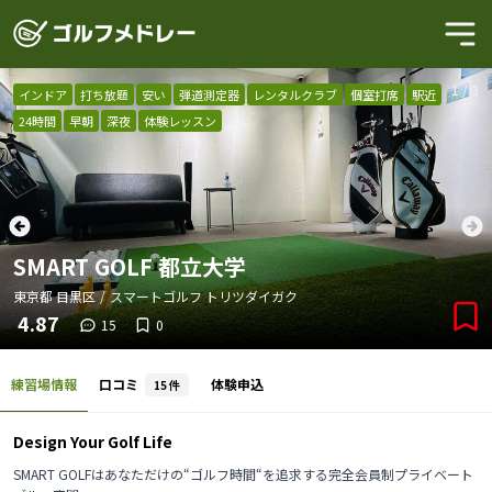
1
/
3
インドア
打ち放題
安い
弾道測定器
レンタルクラブ
個室打席
駅近
24時間
早朝
深夜
体験レッスン
SMART GOLF 都立大学
東京都
目黒区
/
スマートゴルフ トリツダイガク
4.87
15
0
練習場情報
口コミ
体験申込
15
件
Design Your Golf Life
SMART GOLFはあなただけの“ゴルフ時間“を追求する完全会員制プライベート