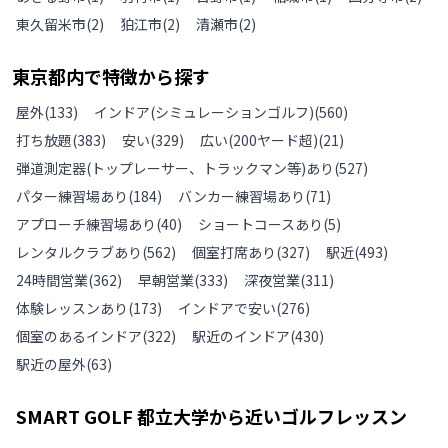
東久留米市
(
2
)
狛江市
(
2
)
清瀬市
(
2
)
東京都
内で特徴から探す
屋外
(
133
)
インドア(シミュレーションゴルフ)
(
560
)
打ち放題
(
383
)
安い
(
329
)
広い(200ヤード超)
(
21
)
弾道測定器(トップレーサー、トラックマン等)あり
(
527
)
パター練習場あり
(
184
)
バンカー練習場あり
(
71
)
アプローチ練習場あり
(
40
)
ショートコースあり
(
5
)
レンタルクラブあり
(
562
)
個室打席あり
(
327
)
駅近
(
493
)
24時間営業
(
362
)
早朝営業
(
333
)
深夜営業
(
311
)
体験レッスンあり
(
173
)
インドアで安い
(
276
)
個室のあるインドア
(
322
)
駅近のインドア
(
430
)
駅近の屋外
(
63
)
SMART GOLF 都立大学
から近いゴルフレッスン