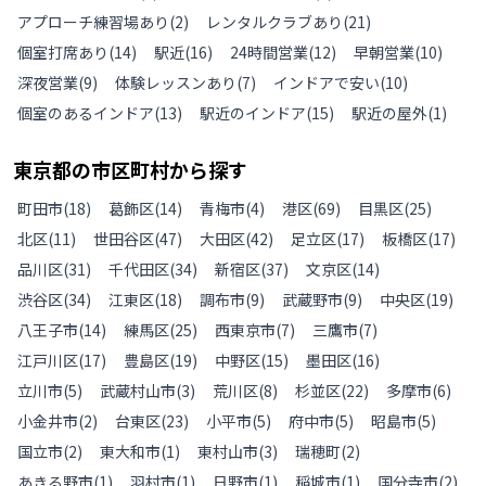
アプローチ練習場あり
(
2
)
レンタルクラブあり
(
21
)
個室打席あり
(
14
)
駅近
(
16
)
24時間営業
(
12
)
早朝営業
(
10
)
深夜営業
(
9
)
体験レッスンあり
(
7
)
インドアで安い
(
10
)
個室のあるインドア
(
13
)
駅近のインドア
(
15
)
駅近の屋外
(
1
)
東京都
の
市区町村から探す
町田市
(
18
)
葛飾区
(
14
)
青梅市
(
4
)
港区
(
69
)
目黒区
(
25
)
北区
(
11
)
世田谷区
(
47
)
大田区
(
42
)
足立区
(
17
)
板橋区
(
17
)
品川区
(
31
)
千代田区
(
34
)
新宿区
(
37
)
文京区
(
14
)
渋谷区
(
34
)
江東区
(
18
)
調布市
(
9
)
武蔵野市
(
9
)
中央区
(
19
)
八王子市
(
14
)
練馬区
(
25
)
西東京市
(
7
)
三鷹市
(
7
)
江戸川区
(
17
)
豊島区
(
19
)
中野区
(
15
)
墨田区
(
16
)
立川市
(
5
)
武蔵村山市
(
3
)
荒川区
(
8
)
杉並区
(
22
)
多摩市
(
6
)
小金井市
(
2
)
台東区
(
23
)
小平市
(
5
)
府中市
(
5
)
昭島市
(
5
)
国立市
(
2
)
東大和市
(
1
)
東村山市
(
3
)
瑞穂町
(
2
)
あきる野市
(
1
)
羽村市
(
1
)
日野市
(
1
)
稲城市
(
1
)
国分寺市
(
2
)