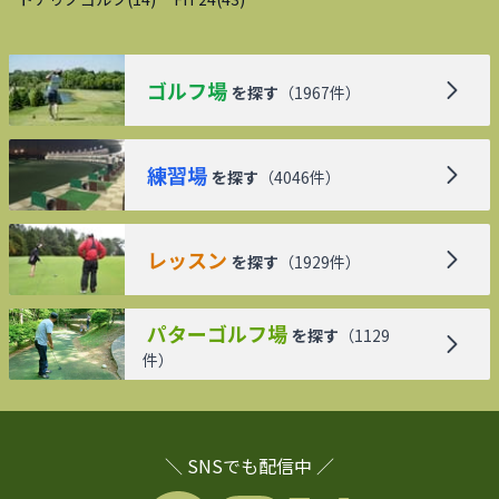
ゴルフ場
を探す
（
1967
件）
練習場
を探す
（
4046
件）
レッスン
を探す
（
1929
件）
パターゴルフ場
を探す
（
1129
件）
＼ SNSでも配信中 ／