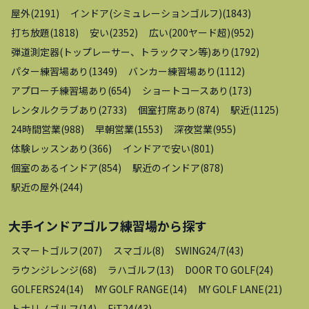
屋外
(
2191
)
インドア(シミュレーションゴルフ)
(
1843
)
打ち放題
(
1818
)
安い
(
2352
)
広い(200ヤード超)
(
952
)
弾道測定器(トップレーサー、トラックマン等)あり
(
1792
)
パター練習場あり
(
1349
)
バンカー練習場あり
(
1112
)
アプローチ練習場あり
(
654
)
ショートコースあり
(
173
)
レンタルクラブあり
(
2733
)
個室打席あり
(
874
)
駅近
(
1125
)
24時間営業
(
988
)
早朝営業
(
1553
)
深夜営業
(
955
)
体験レッスンあり
(
366
)
インドアで安い
(
801
)
個室のあるインドア
(
854
)
駅近のインドア
(
878
)
駅近の屋外
(
244
)
大手インドアゴルフ練習場
から探す
スマートゴルフ
(
207
)
スマゴル
(
8
)
SWING24/7
(
43
)
ラウンジレンジ
(
68
)
ラハゴルフ
(
13
)
DOOR TO GOLF
(
24
)
GOLFERS24
(
14
)
MY GOLF RANGE
(
14
)
MY GOLF LANE
(
21
)
トナリノゴルフ
(
14
)
FiT24
(
43
)