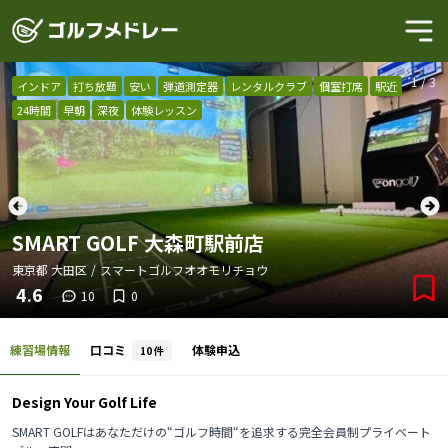
1
/
3
インドア
打ち放題
安い
弾道測定器
レンタルクラブ
個室打席
駅近
24時間
早朝
深夜
体験レッスン
SMART GOLF 大森町駅前店
東京都
大田区
/
スマートゴルフオオモリチョウ
4.6
10
0
練習場情報
口コミ
体験申込
10
件
Design Your Golf Life
SMART GOLFはあなただけの“ゴルフ時間“を追求する完全会員制プライベート