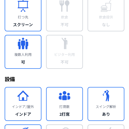
打つ先
飲食
飲食提供
スクリーン
不可
なし
複数人利用
ビジター利用
可
不可
設備
インドア/屋外
打席数
スイング解析
インドア
2打席
あり