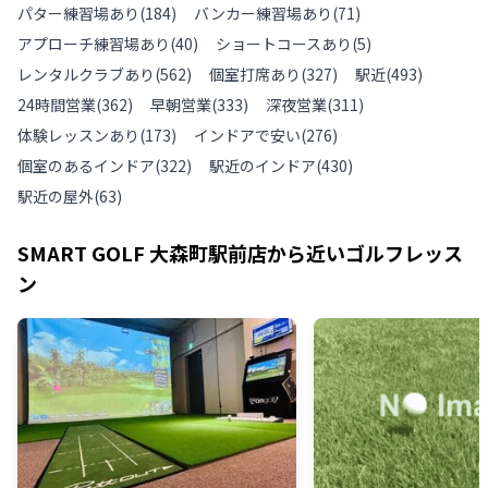
パター練習場あり
(
184
)
バンカー練習場あり
(
71
)
アプローチ練習場あり
(
40
)
ショートコースあり
(
5
)
レンタルクラブあり
(
562
)
個室打席あり
(
327
)
駅近
(
493
)
24時間営業
(
362
)
早朝営業
(
333
)
深夜営業
(
311
)
体験レッスンあり
(
173
)
インドアで安い
(
276
)
個室のあるインドア
(
322
)
駅近のインドア
(
430
)
駅近の屋外
(
63
)
SMART GOLF 大森町駅前店
から近いゴルフレッス
ン