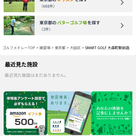
（
668
件）
東京都
の
パターゴルフ場
を探す
（
2
件）
ゴルフメドレーTOP
>
練習場
>
東京都
>
大田区
>
SMART GOLF 大森町駅前店
最近見た施設
最近見た施設はまだありません。