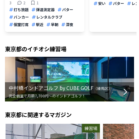
3
2
1
安い
パター
レン
打ち放題
弾道測定器
パター
バンカー
レンタルクラブ
個室打席
駅近
早朝
深夜
東京都
のイチオシ練習場
中村橋インドアゴルフ by CUBE GOLF
（
練馬区
）
完全個室で月額7,700円〜のインドアゴルフ！
東京都
に関連するマガジン
練習場