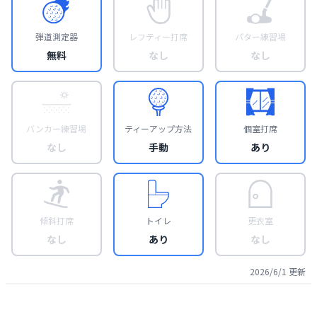
弾道測定器
レフティー打席
パター練習場
無料
なし
なし
バンカー練習場
ティーアップ方法
個室打席
なし
手動
あり
傾斜打席
トイレ
更衣室
なし
あり
なし
2026/6/1
更新