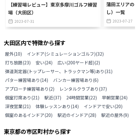
蒲田エリアのゴ
【練習場レビュー】東京多摩川ゴルフ練習
し）一覧
場（大田区）
2023-07-27
2023-07-31
大田区
内で特徴から探す
屋外
(
10
)
インドア(シミュレーションゴルフ)
(
32
)
打ち放題
(
23
)
安い
(
24
)
広い(200ヤード超)
(
2
)
弾道測定器(トップレーサー、トラックマン等)あり
(
31
)
パター練習場あり
(
14
)
バンカー練習場あり
(
6
)
アプローチ練習場あり
(
2
)
レンタルクラブあり
(
37
)
個室打席あり
(
21
)
駅近
(
37
)
24時間営業
(
22
)
早朝営業
(
24
)
深夜営業
(
21
)
体験レッスンあり
(
14
)
インドアで安い
(
20
)
個室のあるインドア
(
20
)
駅近のインドア
(
28
)
駅近の屋外
(
9
)
東京都
の
市区町村から探す