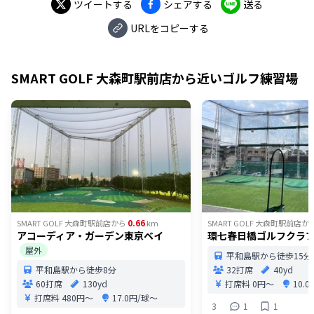
ツイートする
シェアする
送る
URLをコピーする
SMART GOLF 大森町駅前店
から近いゴルフ練習場
0.66
SMART GOLF 大森町駅前店
から
km
SMART GOLF 大森町駅前店
か
アコーディア・ガーデン東京ベイ
環七春日橋ゴルフクラ
屋外
平和島駅から徒歩15分
平和島駅から徒歩8分
32打席
40yd
60打席
130yd
打席料
0円〜
10.
打席料
480円〜
17.0円/球〜
3
1
1