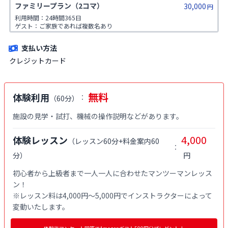
ファミリープラン（2コマ）
30,000
族が対象です。
円
利用時間：24時間365日

ゲスト：ご家族であれば複数名あり

※ご入会時にご家族名の登録をお願いしております。二親等までのご家
族が対象です。
支払い方法
クレジットカード
無料
体験利用
：
（
60分
）
施設の見学・試打、機械の操作説明などがあります。
4,000
体験レッスン
（
レッスン60分+料金案内60
：
分
）
円
初心者から上級者まで一人一人に合わせたマンツーマンレッス
ン！

※レッスン料は4,000円〜5,000円でインストラクターによって
変動いたします。