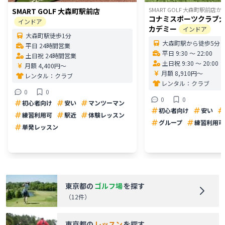
SMART GOLF 大森町駅前店
か
SMART GOLF 大森町駅前店
コナミスポーツクラブ
インドア
カデミー
インドア
大森町駅徒歩1分
大森町駅から徒歩5分
平日 24時間営業
平日 9:30 〜 22:00
土日祝 24時間営業
土日祝 9:30 〜 20:00
月額 4,400円〜
月額 8,910円〜
レンタル：
クラブ
レンタル：
クラブ
0
0
0
0
初心者向け
安い
マンツーマン
初心者向け
安い
練習利用可
駅近
体験レッスン
グループ
練習利用可
単発レッスン
東京都
の
ゴルフ場
を探す
（
12
件）
東京都
の
レッスン
を探す