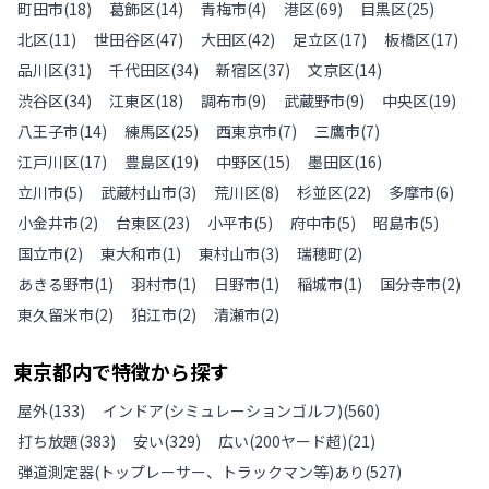
町田市
(
18
)
葛飾区
(
14
)
青梅市
(
4
)
港区
(
69
)
目黒区
(
25
)
北区
(
11
)
世田谷区
(
47
)
大田区
(
42
)
足立区
(
17
)
板橋区
(
17
)
品川区
(
31
)
千代田区
(
34
)
新宿区
(
37
)
文京区
(
14
)
渋谷区
(
34
)
江東区
(
18
)
調布市
(
9
)
武蔵野市
(
9
)
中央区
(
19
)
八王子市
(
14
)
練馬区
(
25
)
西東京市
(
7
)
三鷹市
(
7
)
江戸川区
(
17
)
豊島区
(
19
)
中野区
(
15
)
墨田区
(
16
)
立川市
(
5
)
武蔵村山市
(
3
)
荒川区
(
8
)
杉並区
(
22
)
多摩市
(
6
)
小金井市
(
2
)
台東区
(
23
)
小平市
(
5
)
府中市
(
5
)
昭島市
(
5
)
国立市
(
2
)
東大和市
(
1
)
東村山市
(
3
)
瑞穂町
(
2
)
あきる野市
(
1
)
羽村市
(
1
)
日野市
(
1
)
稲城市
(
1
)
国分寺市
(
2
)
東久留米市
(
2
)
狛江市
(
2
)
清瀬市
(
2
)
東京都
内で特徴から探す
屋外
(
133
)
インドア(シミュレーションゴルフ)
(
560
)
打ち放題
(
383
)
安い
(
329
)
広い(200ヤード超)
(
21
)
弾道測定器(トップレーサー、トラックマン等)あり
(
527
)