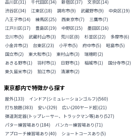
品川区
(
31
)
千代田区
(
34
)
新宿区
(
37
)
文京区
(
14
)
渋谷区
(
34
)
江東区
(
18
)
調布市
(
9
)
武蔵野市
(
9
)
中央区
(
19
)
八王子市
(
14
)
練馬区
(
25
)
西東京市
(
7
)
三鷹市
(
7
)
江戸川区
(
17
)
豊島区
(
19
)
中野区
(
15
)
墨田区
(
16
)
立川市
(
5
)
武蔵村山市
(
3
)
荒川区
(
8
)
杉並区
(
22
)
多摩市
(
6
)
小金井市
(
2
)
台東区
(
23
)
小平市
(
5
)
府中市
(
5
)
昭島市
(
5
)
国立市
(
2
)
東大和市
(
1
)
東村山市
(
3
)
瑞穂町
(
2
)
あきる野市
(
1
)
羽村市
(
1
)
日野市
(
1
)
稲城市
(
1
)
国分寺市
(
2
)
東久留米市
(
2
)
狛江市
(
2
)
清瀬市
(
2
)
東京都
内で特徴から探す
屋外
(
133
)
インドア(シミュレーションゴルフ)
(
560
)
打ち放題
(
383
)
安い
(
329
)
広い(200ヤード超)
(
21
)
弾道測定器(トップレーサー、トラックマン等)あり
(
527
)
パター練習場あり
(
184
)
バンカー練習場あり
(
71
)
アプローチ練習場あり
(
40
)
ショートコースあり
(
5
)