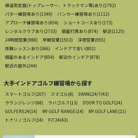
弾道測定器(トップレーサー、トラックマン等)あり
(
1792
)
パター練習場あり
(
1349
)
バンカー練習場あり
(
1112
)
アプローチ練習場あり
(
654
)
ショートコースあり
(
173
)
レンタルクラブあり
(
2733
)
個室打席あり
(
874
)
駅近
(
1125
)
24時間営業
(
988
)
早朝営業
(
1553
)
深夜営業
(
955
)
体験レッスンあり
(
366
)
インドアで安い
(
801
)
個室のあるインドア
(
854
)
駅近のインドア
(
878
)
駅近の屋外
(
244
)
大手インドアゴルフ練習場
から探す
スマートゴルフ
(
207
)
スマゴル
(
8
)
SWING24/7
(
43
)
ラウンジレンジ
(
68
)
ラハゴルフ
(
13
)
DOOR TO GOLF
(
24
)
GOLFERS24
(
14
)
MY GOLF RANGE
(
14
)
MY GOLF LANE
(
21
)
トナリノゴルフ
(
14
)
FiT24
(
43
)