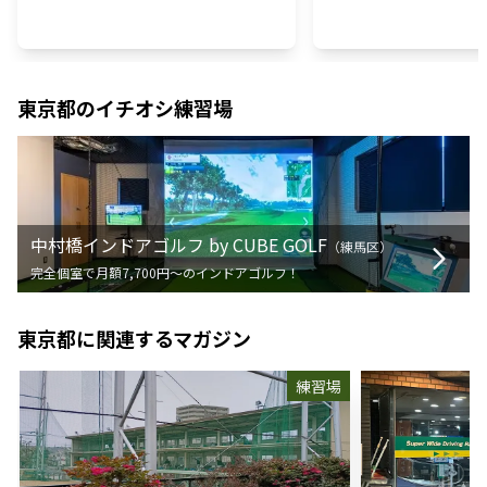
東京都
のイチオシ練習場
中村橋インドアゴルフ by CUBE GOLF
（
練馬区
）
完全個室で月額7,700円〜のインドアゴルフ！
東京都
に関連するマガジン
練習場