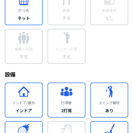
打つ先
飲食
飲食提供
ネット
不可
なし
複数人利用
ビジター利用
不可
不可
設備
インドア/屋外
打席数
スイング解析
インドア
2打席
あり