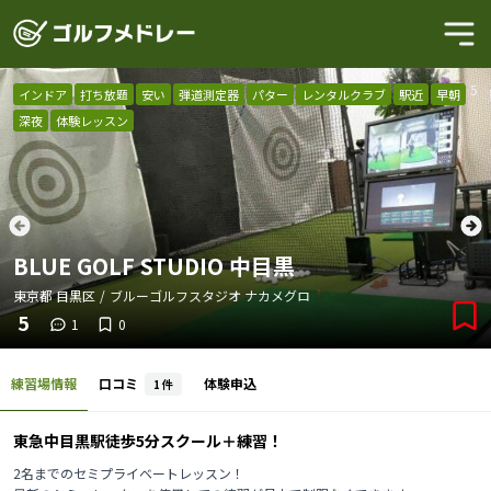
1
/
5
インドア
打ち放題
安い
弾道測定器
パター
レンタルクラブ
駅近
早朝
深夜
体験レッスン
BLUE GOLF STUDIO 中目黒
東京都
目黒区
/
ブルーゴルフスタジオ ナカメグロ
5
1
0
練習場情報
口コミ
体験申込
1
件
東急中目黒駅徒歩5分スクール＋練習！
2名までのセミプライベートレッスン！
