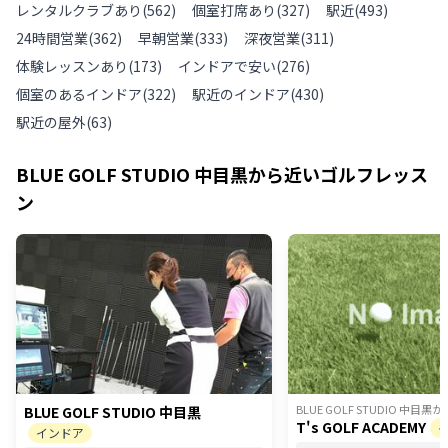
レンタルクラブあり
(
562
)
個室打席あり
(
327
)
駅近
(
493
)
24時間営業
(
362
)
早朝営業
(
333
)
深夜営業
(
311
)
体験レッスンあり
(
173
)
インドアで安い
(
276
)
個室のあるインドア
(
322
)
駅近のインドア
(
430
)
駅近の屋外
(
63
)
BLUE GOLF STUDIO 中目黒
から近いゴルフレッス
ン
BLUE GOLF STUDIO 中目黒
か
BLUE GOLF STUDIO 中目黒
T's GOLF ACADEMY
インドア