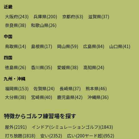
近畿
大阪府
(
243
)
兵庫県
(
200
)
京都府
(
63
)
滋賀県
(
37
)
奈良県
(
38
)
和歌山県
(
26
)
中国
鳥取県
(
14
)
島根県
(
17
)
岡山県
(
59
)
広島県
(
84
)
山口県
(
41
)
四国
徳島県
(
26
)
香川県
(
35
)
愛媛県
(
38
)
高知県
(
24
)
九州・沖縄
福岡県
(
153
)
佐賀県
(
24
)
長崎県
(
37
)
熊本県
(
46
)
大分県
(
38
)
宮崎県
(
40
)
鹿児島県
(
42
)
沖縄県
(
36
)
特徴から
ゴルフ練習場
を探す
屋外
(
2191
)
インドア(シミュレーションゴルフ)
(
1843
)
打ち放題
(
1818
)
安い
(
2352
)
広い(200ヤード超)
(
952
)