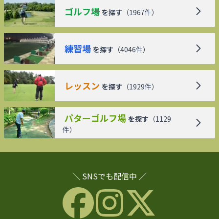
ゴルフ場
を探す
（
1967
件）
練習場
を探す
（
4046
件）
レッスン
を探す
（
1929
件）
パターゴルフ場
を探す
（
1129
件）
＼ SNSでも配信中 ／