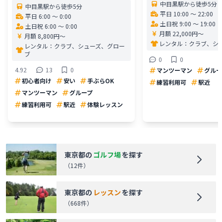
中目黒駅から徒歩5分
中目黒駅から徒歩5分
平日 10:00 〜 22:00
平日 6:00 〜 0:00
土日祝 9:00 〜 19:00
土日祝 6:00 〜 0:00
月額 22,000円〜
月額 8,800円〜
レンタル：
クラブ、シ
レンタル：
クラブ、シューズ、グロー
ブ
0
0
4.92
13
0
マンツーマン
グルー
初心者向け
安い
手ぶらOK
練習利用可
駅近
マンツーマン
グループ
練習利用可
駅近
体験レッスン
東京都
の
ゴルフ場
を探す
（
12
件）
東京都
の
レッスン
を探す
（
668
件）