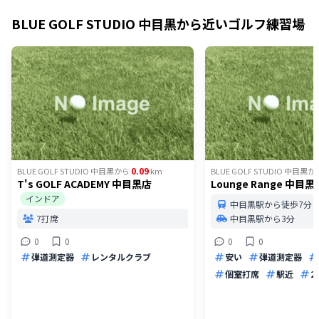
BLUE GOLF STUDIO 中目黒
から近いゴルフ練習場
0.09
BLUE GOLF STUDIO 中目黒
から
km
BLUE GOLF STUDIO 中目黒
か
T's GOLF ACADEMY 中目黒店
Lounge Range 中目黒
インドア
中目黒駅から徒歩7分
7打席
中目黒駅から3分
0
0
0
0
弾道測定器
レンタルクラブ
安い
弾道測定器
個室打席
駅近
2