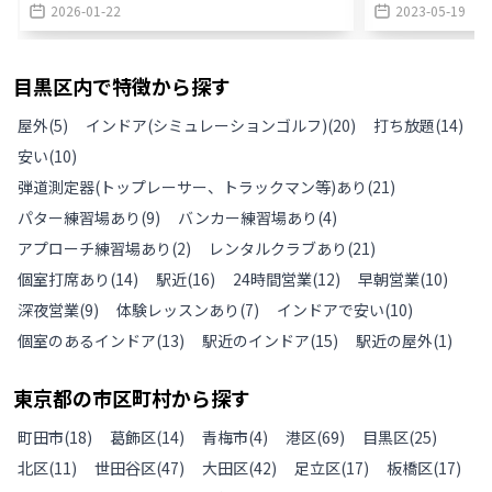
2026-01-22
2023-05-19
目黒区
内で特徴から探す
屋外
(
5
)
インドア(シミュレーションゴルフ)
(
20
)
打ち放題
(
14
)
安い
(
10
)
弾道測定器(トップレーサー、トラックマン等)あり
(
21
)
パター練習場あり
(
9
)
バンカー練習場あり
(
4
)
アプローチ練習場あり
(
2
)
レンタルクラブあり
(
21
)
個室打席あり
(
14
)
駅近
(
16
)
24時間営業
(
12
)
早朝営業
(
10
)
深夜営業
(
9
)
体験レッスンあり
(
7
)
インドアで安い
(
10
)
個室のあるインドア
(
13
)
駅近のインドア
(
15
)
駅近の屋外
(
1
)
東京都
の
市区町村から探す
町田市
(
18
)
葛飾区
(
14
)
青梅市
(
4
)
港区
(
69
)
目黒区
(
25
)
北区
(
11
)
世田谷区
(
47
)
大田区
(
42
)
足立区
(
17
)
板橋区
(
17
)