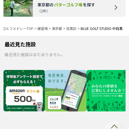
東京都
の
パターゴルフ場
を探す
（
2
件）
ゴルフメドレーTOP
>
練習場
>
東京都
>
目黒区
>
BLUE GOLF STUDIO 中目黒
最近見た施設
最近見た施設はまだありません。