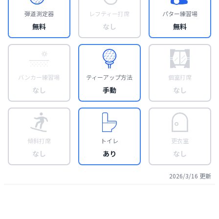
弾道測定器
レフティー打席
パター練習場
無料
なし
無料
バンカー練習場
ティーアップ方法
個室打席
なし
手動
なし
傾斜打席
トイレ
更衣室
なし
あり
なし
2026/3/16
更新