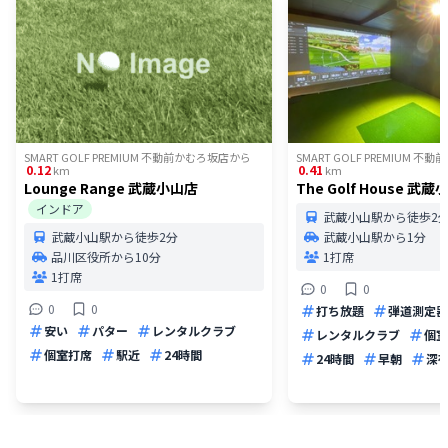
SMART GOLF PREMIUM 不動前かむろ坂店
から
SMART GOLF PREMIUM 不
0.12
0.41
km
km
Lounge Range 武蔵小山店
The Golf House 武蔵
インドア
武蔵小山駅から徒歩2
武蔵小山駅から徒歩2分
武蔵小山駅から1分
品川区役所から10分
1打席
1打席
0
0
0
0
打ち放題
弾道測定器
安い
パター
レンタルクラブ
レンタルクラブ
個室
個室打席
駅近
24時間
24時間
早朝
深