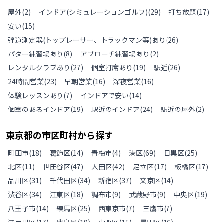
屋外
(
2
)
インドア(シミュレーションゴルフ)
(
29
)
打ち放題
(
17
)
安い
(
15
)
弾道測定器(トップレーサー、トラックマン等)あり
(
26
)
パター練習場あり
(
8
)
アプローチ練習場あり
(
2
)
レンタルクラブあり
(
27
)
個室打席あり
(
19
)
駅近
(
26
)
24時間営業
(
23
)
早朝営業
(
16
)
深夜営業
(
16
)
体験レッスンあり
(
7
)
インドアで安い
(
14
)
個室のあるインドア
(
19
)
駅近のインドア
(
24
)
駅近の屋外
(
2
)
東京都
の
市区町村から探す
町田市
(
18
)
葛飾区
(
14
)
青梅市
(
4
)
港区
(
69
)
目黒区
(
25
)
北区
(
11
)
世田谷区
(
47
)
大田区
(
42
)
足立区
(
17
)
板橋区
(
17
)
品川区
(
31
)
千代田区
(
34
)
新宿区
(
37
)
文京区
(
14
)
渋谷区
(
34
)
江東区
(
18
)
調布市
(
9
)
武蔵野市
(
9
)
中央区
(
19
)
八王子市
(
14
)
練馬区
(
25
)
西東京市
(
7
)
三鷹市
(
7
)
江戸川区
(
17
)
豊島区
(
19
)
中野区
(
15
)
墨田区
(
16
)