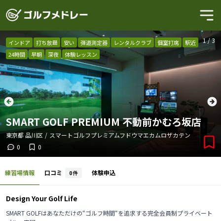
1
/
3
インドア
打ち放題
安い
弾道測定器
レンタルクラブ
個室打席
駅近
24時間
早朝
深夜
体験レッスン
SMART GOLF PREMIUM 不動前かむろ坂店
東京都
品川区
/
スマートゴルフプレミアムフドウマエカムロザカテン
0
0
練習場情報
口コミ
体験申込
0
件
Design Your Golf Life
SMART GOLFはあなただけの“ゴルフ時間“を追求する完全会員制プライベート