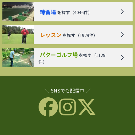
練習場
を探す
（
4046
件）
レッスン
を探す
（
1929
件）
パターゴルフ場
を探す
（
1129
件）
＼ SNSでも配信中 ／