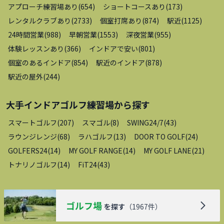
アプローチ練習場あり
(
654
)
ショートコースあり
(
173
)
レンタルクラブあり
(
2733
)
個室打席あり
(
874
)
駅近
(
1125
)
24時間営業
(
988
)
早朝営業
(
1553
)
深夜営業
(
955
)
体験レッスンあり
(
366
)
インドアで安い
(
801
)
個室のあるインドア
(
854
)
駅近のインドア
(
878
)
駅近の屋外
(
244
)
大手インドアゴルフ練習場
から探す
スマートゴルフ
(
207
)
スマゴル
(
8
)
SWING24/7
(
43
)
ラウンジレンジ
(
68
)
ラハゴルフ
(
13
)
DOOR TO GOLF
(
24
)
GOLFERS24
(
14
)
MY GOLF RANGE
(
14
)
MY GOLF LANE
(
21
)
トナリノゴルフ
(
14
)
FiT24
(
43
)
ゴルフ場
を探す
（
1967
件）