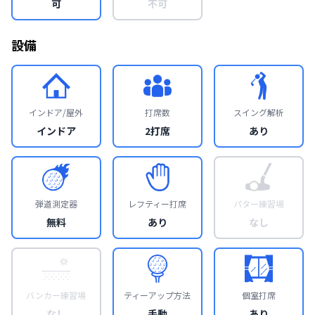
可
不可
設備
インドア/屋外
打席数
スイング解析
インドア
2打席
あり
弾道測定器
レフティー打席
パター練習場
無料
あり
なし
バンカー練習場
ティーアップ方法
個室打席
なし
手動
あり