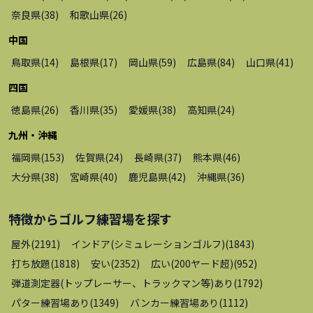
奈良県
(
38
)
和歌山県
(
26
)
中国
鳥取県
(
14
)
島根県
(
17
)
岡山県
(
59
)
広島県
(
84
)
山口県
(
41
)
四国
徳島県
(
26
)
香川県
(
35
)
愛媛県
(
38
)
高知県
(
24
)
九州・沖縄
福岡県
(
153
)
佐賀県
(
24
)
長崎県
(
37
)
熊本県
(
46
)
大分県
(
38
)
宮崎県
(
40
)
鹿児島県
(
42
)
沖縄県
(
36
)
特徴から
ゴルフ練習場
を探す
屋外
(
2191
)
インドア(シミュレーションゴルフ)
(
1843
)
打ち放題
(
1818
)
安い
(
2352
)
広い(200ヤード超)
(
952
)
弾道測定器(トップレーサー、トラックマン等)あり
(
1792
)
パター練習場あり
(
1349
)
バンカー練習場あり
(
1112
)