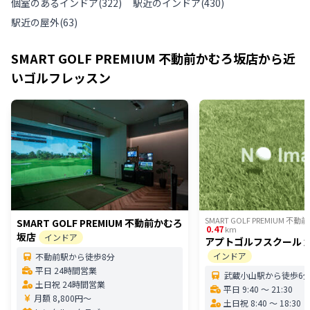
個室のあるインドア
(
322
)
駅近のインドア
(
430
)
駅近の屋外
(
63
)
SMART GOLF PREMIUM 不動前かむろ坂店
から近
いゴルフレッスン
SMART GOLF PREMIUM 不
SMART GOLF PREMIUM 不動前かむろ
0.47
km
坂店
インドア
アプトゴルフスクール 
インドア
不動前駅から徒歩8分
平日 24時間営業
武蔵小山駅から徒歩6
土日祝 24時間営業
平日 9:40 〜 21:30
月額 8,800円〜
土日祝 8:40 〜 18:30