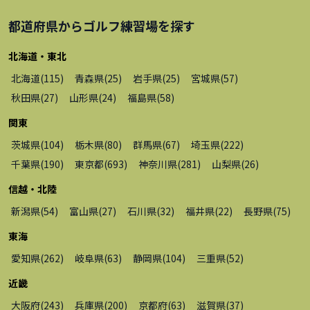
都道府県から
ゴルフ練習場
を探す
北海道・東北
北海道
(
115
)
青森県
(
25
)
岩手県
(
25
)
宮城県
(
57
)
秋田県
(
27
)
山形県
(
24
)
福島県
(
58
)
関東
茨城県
(
104
)
栃木県
(
80
)
群馬県
(
67
)
埼玉県
(
222
)
千葉県
(
190
)
東京都
(
693
)
神奈川県
(
281
)
山梨県
(
26
)
信越・北陸
新潟県
(
54
)
富山県
(
27
)
石川県
(
32
)
福井県
(
22
)
長野県
(
75
)
東海
愛知県
(
262
)
岐阜県
(
63
)
静岡県
(
104
)
三重県
(
52
)
近畿
大阪府
(
243
)
兵庫県
(
200
)
京都府
(
63
)
滋賀県
(
37
)