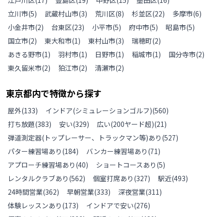
立川市
(
5
)
武蔵村山市
(
3
)
荒川区
(
8
)
杉並区
(
22
)
多摩市
(
6
)
小金井市
(
2
)
台東区
(
23
)
小平市
(
5
)
府中市
(
5
)
昭島市
(
5
)
国立市
(
2
)
東大和市
(
1
)
東村山市
(
3
)
瑞穂町
(
2
)
あきる野市
(
1
)
羽村市
(
1
)
日野市
(
1
)
稲城市
(
1
)
国分寺市
(
2
)
東久留米市
(
2
)
狛江市
(
2
)
清瀬市
(
2
)
東京都
内で特徴から探す
屋外
(
133
)
インドア(シミュレーションゴルフ)
(
560
)
打ち放題
(
383
)
安い
(
329
)
広い(200ヤード超)
(
21
)
弾道測定器(トップレーサー、トラックマン等)あり
(
527
)
パター練習場あり
(
184
)
バンカー練習場あり
(
71
)
アプローチ練習場あり
(
40
)
ショートコースあり
(
5
)
レンタルクラブあり
(
562
)
個室打席あり
(
327
)
駅近
(
493
)
24時間営業
(
362
)
早朝営業
(
333
)
深夜営業
(
311
)
体験レッスンあり
(
173
)
インドアで安い
(
276
)