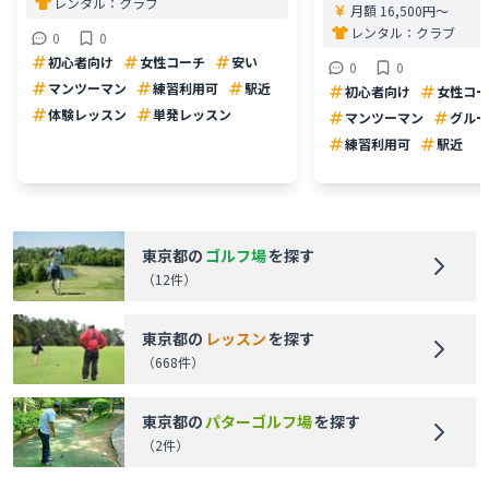
レンタル：
クラブ
月額 16,500円〜
レンタル：
クラブ
0
0
初心者向け
女性コーチ
安い
0
0
マンツーマン
練習利用可
駅近
初心者向け
女性コー
体験レッスン
単発レッスン
マンツーマン
グルー
練習利用可
駅近
東京都
の
ゴルフ場
を探す
（
12
件）
東京都
の
レッスン
を探す
（
668
件）
東京都
の
パターゴルフ場
を探す
（
2
件）