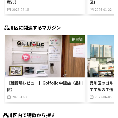
摩市）
区)
2026-02-15
2026-01-22
品川区
に関連するマガジン
練習場
【練習場レビュー】Golfolic 中延店（品川
品川区のゴルフ
区）
すすめの７選！
2023-10-31
2023-06-05
品川区
内で特徴から探す