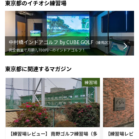
東京都
のイチオシ練習場
中村橋インドアゴルフ by CUBE GOLF
（
練馬区
）
完全個室で月額7,700円〜のインドアゴルフ！
東京都
に関連するマガジン
練習場
【練習場レビュー】 南野ゴルフ練習場（多
【練習場レビュ