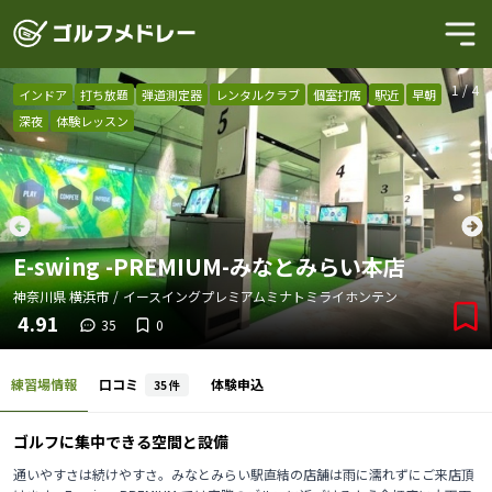
1
/
4
インドア
打ち放題
弾道測定器
レンタルクラブ
個室打席
駅近
早朝
深夜
体験レッスン
E-swing -PREMIUM-みなとみらい本店
神奈川県
横浜市
/
イースイングプレミアムミナトミライホンテン
4.91
35
0
練習場情報
口コミ
体験申込
35
件
ゴルフに集中できる空間と設備
通いやすさは続けやすさ。みなとみらい駅直結の店舗は雨に濡れずにご来店頂