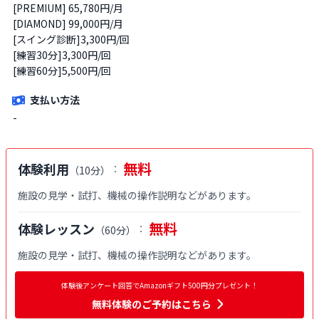
[PREMIUM] 65,780円/月

[DIAMOND] 99,000円/月

[スイング診断]3,300円/回

[練習30分]3,300円/回

[練習60分]5,500円/回
支払い方法
-
無料
体験利用
：
（
10分
）
施設の見学・試打、機械の操作説明などがあります。
無料
体験レッスン
：
（
60分
）
施設の見学・試打、機械の操作説明などがあります。
体験後アンケート回答でAmazonギフト500円分プレゼント！
無料体験
のご予約はこちら