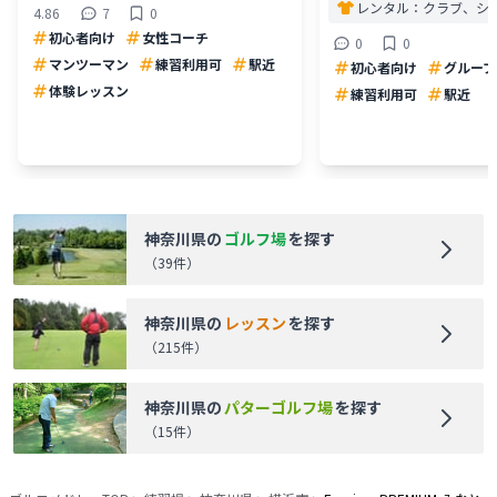
レンタル：
クラブ、シ
4.86
7
0
初心者向け
女性コーチ
0
0
マンツーマン
練習利用可
駅近
初心者向け
グループ
体験レッスン
練習利用可
駅近
神奈川県
の
ゴルフ場
を探す
（
39
件）
神奈川県
の
レッスン
を探す
（
215
件）
神奈川県
の
パターゴルフ場
を探す
（
15
件）