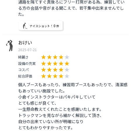
通路を隔てすぐ真後ろにフリー打席がある為、練習してい
る方の会話や音がまる聞こえで、若干集中出来ませんでし
た。
0
ナイスショット！
件
おけい
2025-07-21
綺麗さ
設備の充実
コスパ
総合評価
個人ブースもあったり、練習用ブースもあったりで、清潔感
もあっていい施設でした。

小倉インストラクターはパキパキしていて

とても感じが良くて、

一生懸命教えてくれたことを感謝いたします。

トラックマンを見ながら細かく解説して頂き、

自分の出来ていない所が明確になり

とてもわかりやすかったです。
