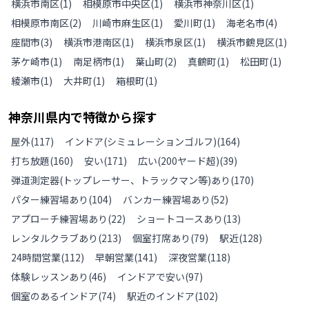
横浜市南区
(
1
)
相模原市中央区
(
1
)
横浜市神奈川区
(
1
)
相模原市南区
(
2
)
川崎市麻生区
(
1
)
愛川町
(
1
)
海老名市
(
4
)
座間市
(
3
)
横浜市港南区
(
1
)
横浜市泉区
(
1
)
横浜市鶴見区
(
1
)
茅ケ崎市
(
1
)
南足柄市
(
1
)
葉山町
(
2
)
真鶴町
(
1
)
松田町
(
1
)
綾瀬市
(
1
)
大井町
(
1
)
箱根町
(
1
)
神奈川県
内で特徴から探す
屋外
(
117
)
インドア(シミュレーションゴルフ)
(
164
)
打ち放題
(
160
)
安い
(
171
)
広い(200ヤード超)
(
39
)
弾道測定器(トップレーサー、トラックマン等)あり
(
170
)
パター練習場あり
(
104
)
バンカー練習場あり
(
52
)
アプローチ練習場あり
(
22
)
ショートコースあり
(
13
)
レンタルクラブあり
(
213
)
個室打席あり
(
79
)
駅近
(
128
)
24時間営業
(
112
)
早朝営業
(
141
)
深夜営業
(
118
)
体験レッスンあり
(
46
)
インドアで安い
(
97
)
個室のあるインドア
(
74
)
駅近のインドア
(
102
)