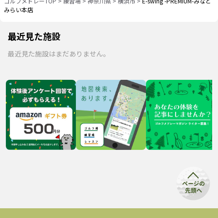
ゴルフメドレーTOP
>
練習場
>
神奈川県
>
横浜市
>
E-swing -PREMIUM-みなと
みらい本店
最近見た施設
最近見た施設はまだありません。