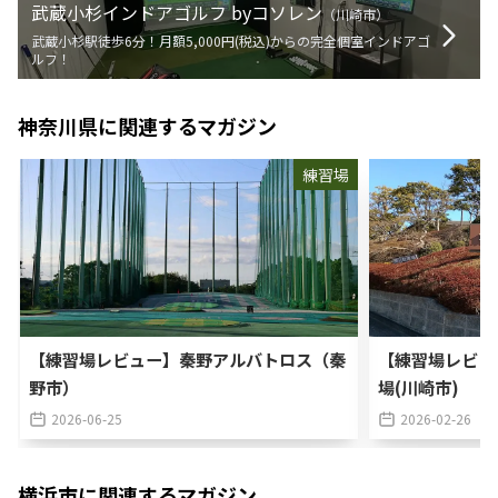
武蔵小杉インドアゴルフ byコソレン
（
川崎市
）
武蔵小杉駅徒歩6分！月額5,000円(税込)からの完全個室インドアゴ
ルフ！
神奈川県
に関連するマガジン
練習場
【練習場レビュー】秦野アルバトロス（秦
【練習場レビュ
野市）
場(川崎市)
2026-06-25
2026-02-26
横浜市
に関連するマガジン