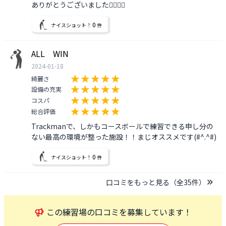
ありがとうございました🙇‍♀️🙇‍♀️
0
ナイスショット！
件
ALL WIN
2024-01-18
綺麗さ
設備の充実
コスパ
総合評価
Trackmanで、しかもコースボールで練習できる申し分の
ない最高の環境が整った施設！！まじオススメです(#^.^#)
0
ナイスショット！
件
口コミをもっと見る（全
35
件）
この
練習場
の口コミを募集しています！