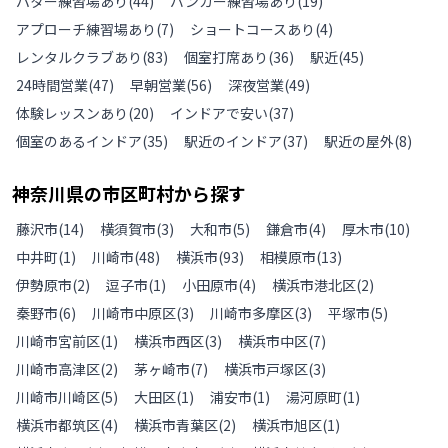
パター練習場あり
(
44
)
バンカー練習場あり
(
19
)
アプローチ練習場あり
(
7
)
ショートコースあり
(
4
)
レンタルクラブあり
(
83
)
個室打席あり
(
36
)
駅近
(
45
)
24時間営業
(
47
)
早朝営業
(
56
)
深夜営業
(
49
)
体験レッスンあり
(
20
)
インドアで安い
(
37
)
個室のあるインドア
(
35
)
駅近のインドア
(
37
)
駅近の屋外
(
8
)
神奈川県
の
市区町村から探す
藤沢市
(
14
)
横須賀市
(
3
)
大和市
(
5
)
鎌倉市
(
4
)
厚木市
(
10
)
中井町
(
1
)
川崎市
(
48
)
横浜市
(
93
)
相模原市
(
13
)
伊勢原市
(
2
)
逗子市
(
1
)
小田原市
(
4
)
横浜市港北区
(
2
)
秦野市
(
6
)
川崎市中原区
(
3
)
川崎市多摩区
(
3
)
平塚市
(
5
)
川崎市宮前区
(
1
)
横浜市西区
(
3
)
横浜市中区
(
7
)
川崎市高津区
(
2
)
茅ヶ崎市
(
7
)
横浜市戸塚区
(
3
)
川崎市川崎区
(
5
)
大田区
(
1
)
浦安市
(
1
)
湯河原町
(
1
)
横浜市都筑区
(
4
)
横浜市青葉区
(
2
)
横浜市旭区
(
1
)