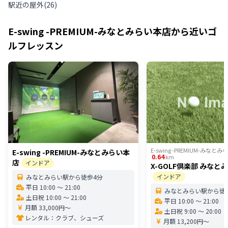
駅近の屋外
(
26
)
E-swing -PREMIUM-みなとみらい本店
から近いゴ
ルフレッスン
E-swing -PREMIUM-みなと
E-swing -PREMIUM-みなとみらい本
0.64
km
店
インドア
X-GOLF倶楽部 みなと
インドア
みなとみらい駅から徒歩4分
平日 10:00 〜 21:00
みなとみらい駅から徒
土日祝 10:00 〜 21:00
平日 10:00 〜 21:00
月額 33,000円〜
土日祝 9:00 〜 20:00
レンタル：
クラブ、シューズ
月額 13,200円〜