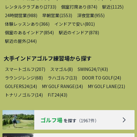
レンタルクラブあり
(
2733
)
個室打席あり
(
874
)
駅近
(
1125
)
24時間営業
(
988
)
早朝営業
(
1553
)
深夜営業
(
955
)
体験レッスンあり
(
366
)
インドアで安い
(
801
)
個室のあるインドア
(
854
)
駅近のインドア
(
878
)
駅近の屋外
(
244
)
大手インドアゴルフ練習場
から探す
スマートゴルフ
(
207
)
スマゴル
(
8
)
SWING24/7
(
43
)
ラウンジレンジ
(
68
)
ラハゴルフ
(
13
)
DOOR TO GOLF
(
24
)
GOLFERS24
(
14
)
MY GOLF RANGE
(
14
)
MY GOLF LANE
(
21
)
トナリノゴルフ
(
14
)
FiT24
(
43
)
ゴルフ場
を探す
（
1967
件）