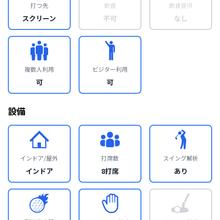
打つ先
飲食
飲食提供
スクリーン
不可
なし
複数人利用
ビジター利用
可
可
設備
インドア/屋外
打席数
スイング解析
インドア
8打席
あり