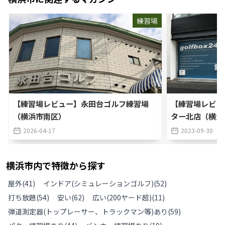
練習場
【練習場レビュー】永田台ゴルフ練習場
【練習場レビュー
（横浜市南区）
ター北店（横浜
2026-04-17
2023-09-30
横浜市
内で特徴から探す
屋外
(
41
)
インドア(シミュレーションゴルフ)
(
52
)
打ち放題
(
54
)
安い
(
62
)
広い(200ヤード超)
(
11
)
弾道測定器(トップレーサー、トラックマン等)あり
(
59
)