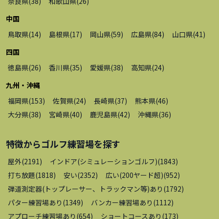
奈良県
(
38
)
和歌山県
(
26
)
中国
鳥取県
(
14
)
島根県
(
17
)
岡山県
(
59
)
広島県
(
84
)
山口県
(
41
)
四国
徳島県
(
26
)
香川県
(
35
)
愛媛県
(
38
)
高知県
(
24
)
九州・沖縄
福岡県
(
153
)
佐賀県
(
24
)
長崎県
(
37
)
熊本県
(
46
)
大分県
(
38
)
宮崎県
(
40
)
鹿児島県
(
42
)
沖縄県
(
36
)
特徴から
ゴルフ練習場
を探す
屋外
(
2191
)
インドア(シミュレーションゴルフ)
(
1843
)
打ち放題
(
1818
)
安い
(
2352
)
広い(200ヤード超)
(
952
)
弾道測定器(トップレーサー、トラックマン等)あり
(
1792
)
パター練習場あり
(
1349
)
バンカー練習場あり
(
1112
)
アプローチ練習場あり
(
654
)
ショートコースあり
(
173
)