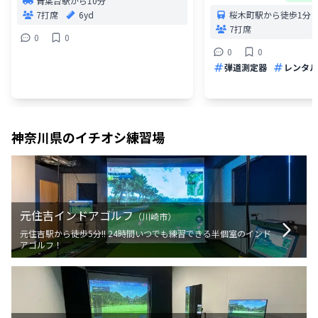
青葉台駅から10分
7打席
6yd
桜木町駅から徒歩1分
7打席
0
0
0
0
弾道測定器
レンタル
神奈川県
のイチオシ練習場
元住吉インドアゴルフ
（
川崎市
）
元住吉駅から徒歩5分!! 24時間いつでも練習できる半個室のインド
アゴルフ！