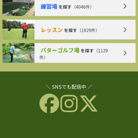
練習場
を探す
（
4046
件）
レッスン
を探す
（
1929
件）
パターゴルフ場
を探す
（
1129
件）
＼ SNSでも配信中 ／