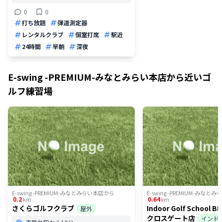
0
0
打ち放題
弾道測定器
レンタルクラブ
個室打席
駅近
24時間
早朝
深夜
E-swing -PREMIUM-みなとみらい本店
から近いゴ
ルフ練習場
E-swing -PREMIUM-みなとみらい本店
から
E-swing -PREMIUM-みなと
0.2
0.64
km
km
さくらゴルフクラブ
Indoor Golf School 
屋外
クロスゲート店
インド