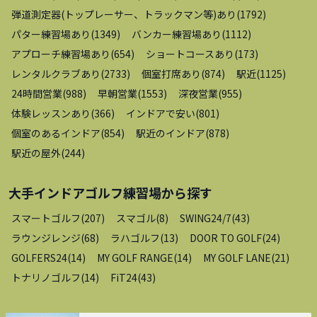
弾道測定器(トップレーサー、トラックマン等)あり
(
1792
)
パター練習場あり
(
1349
)
バンカー練習場あり
(
1112
)
アプローチ練習場あり
(
654
)
ショートコースあり
(
173
)
レンタルクラブあり
(
2733
)
個室打席あり
(
874
)
駅近
(
1125
)
24時間営業
(
988
)
早朝営業
(
1553
)
深夜営業
(
955
)
体験レッスンあり
(
366
)
インドアで安い
(
801
)
個室のあるインドア
(
854
)
駅近のインドア
(
878
)
駅近の屋外
(
244
)
大手インドアゴルフ練習場
から探す
スマートゴルフ
(
207
)
スマゴル
(
8
)
SWING24/7
(
43
)
ラウンジレンジ
(
68
)
ラハゴルフ
(
13
)
DOOR TO GOLF
(
24
)
GOLFERS24
(
14
)
MY GOLF RANGE
(
14
)
MY GOLF LANE
(
21
)
トナリノゴルフ
(
14
)
FiT24
(
43
)