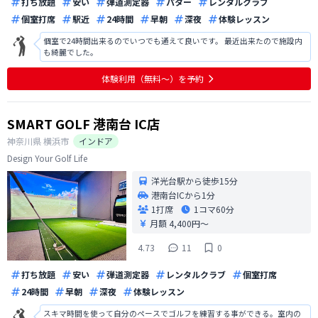
打ち放題
安い
弾道測定器
パター
レンタルクラブ
個室打席
駅近
24時間
早朝
深夜
体験レッスン
個室で24時間出来るのでいつでも通えて良いです。 最近出来たので施設内
も綺麗でした。
体験利用（無料〜）を予約
SMART GOLF 港南台 IC店
神奈川県
横浜市
インドア
Design Your Golf Life
洋光台駅から徒歩15分
港南台ICから1分
1打席
1コマ
60分
月額 4,400円〜
4.73
11
0
打ち放題
安い
弾道測定器
レンタルクラブ
個室打席
24時間
早朝
深夜
体験レッスン
スキマ時間を使って自分のペースでゴルフを練習する事ができる。室内の