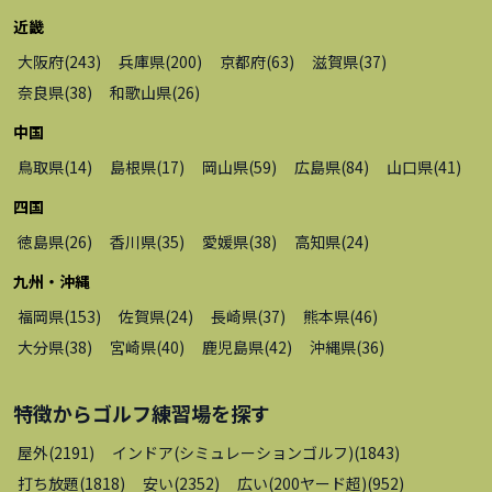
近畿
大阪府
(
243
)
兵庫県
(
200
)
京都府
(
63
)
滋賀県
(
37
)
奈良県
(
38
)
和歌山県
(
26
)
中国
鳥取県
(
14
)
島根県
(
17
)
岡山県
(
59
)
広島県
(
84
)
山口県
(
41
)
四国
徳島県
(
26
)
香川県
(
35
)
愛媛県
(
38
)
高知県
(
24
)
九州・沖縄
福岡県
(
153
)
佐賀県
(
24
)
長崎県
(
37
)
熊本県
(
46
)
大分県
(
38
)
宮崎県
(
40
)
鹿児島県
(
42
)
沖縄県
(
36
)
特徴から
ゴルフ練習場
を探す
屋外
(
2191
)
インドア(シミュレーションゴルフ)
(
1843
)
打ち放題
(
1818
)
安い
(
2352
)
広い(200ヤード超)
(
952
)