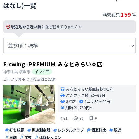
ぱなし)一覧
159
検索結果
件
現在地から近い順
に並び替えてみませんか
E-swing -PREMIUM-みなとみらい本店
神奈川県
横浜市
インドア
ゴルフに集中できる空間と設備
みなとみらい駅直結徒歩1分
パシフィコ横浜から3分
8打席
1コマ
30〜60分
月額 21,780円〜
4.91
35
0
打ち放題
弾道測定器
レンタルクラブ
個室打席
駅近
早朝
深夜
体験レッスン