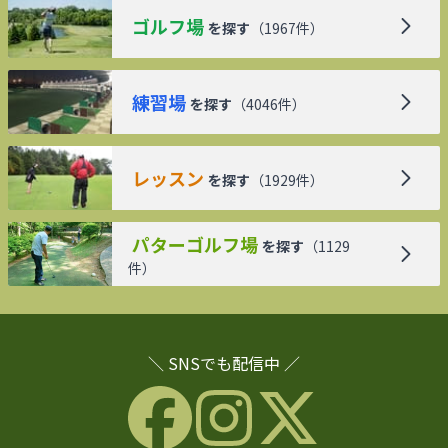
ゴルフ場
を探す
（
1967
件）
練習場
を探す
（
4046
件）
レッスン
を探す
（
1929
件）
パターゴルフ場
を探す
（
1129
件）
＼ SNSでも配信中 ／