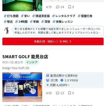
4.79
24
0
打ち放題
安い
弾道測定器
レンタルクラブ
個室打席
駅近
24時間
早朝
深夜
体験レッスン
青く光る看板がとても綺麗で当店を知りました シミュレーター内コンペに
参加したのですが、年間を通して楽しめそうです♪ リアルイベントのコン
ペにも行ってみたいです！
体験利用（無料〜）を予約
SMART GOLF 能見台店
神奈川県
横浜市
インドア
Design Your Golf Life
能見台駅から徒歩6分
2打席
1コマ
60分
月額 4,400円〜
4.58
12
0