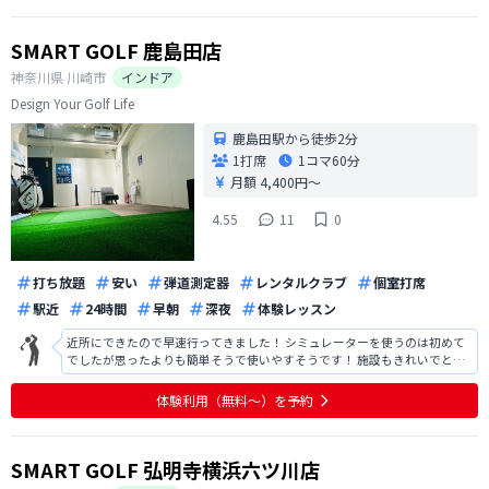
SMART GOLF 鹿島田店
神奈川県
川崎市
インドア
Design Your Golf Life
鹿島田駅から徒歩2分
1打席
1コマ
60分
月額 4,400円〜
4.55
11
0
打ち放題
安い
弾道測定器
レンタルクラブ
個室打席
駅近
24時間
早朝
深夜
体験レッスン
近所にできたので早速行ってきました！ シミュレーターを使うのは初めて
でしたが思ったよりも簡単そうで使いやすそうです！ 施設もきれいでとて
も快適です
体験利用（無料〜）を予約
SMART GOLF 弘明寺横浜六ツ川店