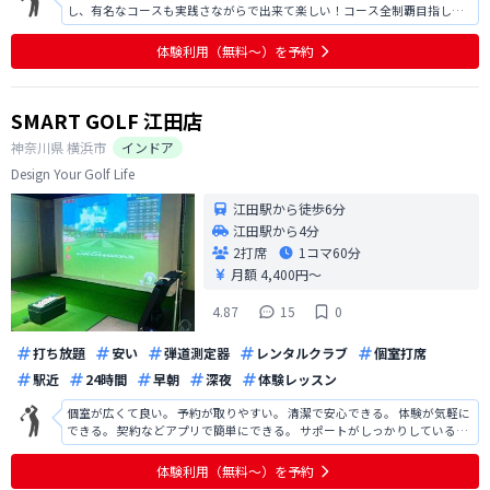
し、有名なコースも実践さながらで出来て楽しい！コース全制覇目指しま
す💪
体験利用（無料〜）を予約
SMART GOLF 江田店
神奈川県
横浜市
インドア
Design Your Golf Life
江田駅から徒歩6分
江田駅から4分
2打席
1コマ
60分
月額 4,400円〜
4.87
15
0
打ち放題
安い
弾道測定器
レンタルクラブ
個室打席
駅近
24時間
早朝
深夜
体験レッスン
個室が広くて良い。 予約が取りやすい。 清潔で安心できる。 体験が気軽に
できる。 契約などアプリで簡単にできる。 サポートがしっかりしている。
ボール集めが手動で大変。 ティーの差し替えが大変。
体験利用（無料〜）を予約