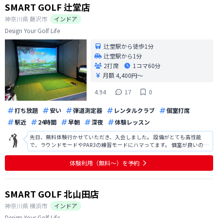
SMART GOLF 辻堂店
神奈川県
藤沢市
インドア
Design Your Golf Life
辻堂駅から徒歩1分
辻堂駅から1分
2打席
1コマ
60分
月額 4,400円〜
4.94
17
0
打ち放題
安い
弾道測定器
レンタルクラブ
個室打席
駅近
24時間
早朝
深夜
体験レッスン
先日、無料体験行かせていただき、入会しました。 設備がとても高性能
で、ラウンドモードやPAR3の練習モードにハマってます。 個室が良いの
と、あとはオートティーなのでとても楽です。
体験利用（無料〜）を予約
SMART GOLF 北山田店
神奈川県
横浜市
インドア
Design Your Golf Life