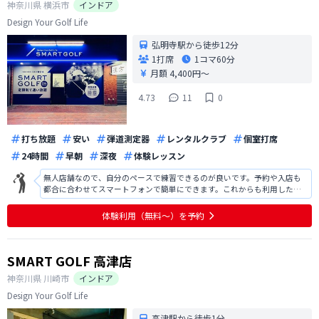
神奈川県
横浜市
インドア
Design Your Golf Life
弘明寺駅から徒歩12分
1打席
1コマ
60分
月額 4,400円〜
4.73
11
0
打ち放題
安い
弾道測定器
レンタルクラブ
個室打席
24時間
早朝
深夜
体験レッスン
無人店舗なので、自分のペースで練習できるのが良いです。予約や入店も
都合に合わせてスマートフォンで簡単にできます。これからも利用したい
です。
体験利用（無料〜）を予約
SMART GOLF 高津店
神奈川県
川崎市
インドア
Design Your Golf Life
高津駅から徒歩1分