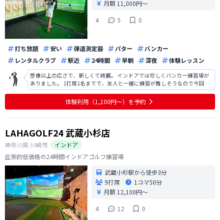
月額 11,000円〜
4
5
0
打ち放題
安い
弾道測定器
パター
バンカー
レンタルクラブ
駅近
24時間
早朝
深夜
体験レッスン
想像以上の広さで、新しくて綺麗。 インドアでは珍しくバンカー練習場が
ありました。 1打席1名までで、友人と一緒に練習が難しそうなので今回は
入会を見送りました。
体験利用（1,100円〜）を予約
LAHAGOLF24 武蔵小杉店
神奈川県
川崎市
インドア
圧倒的低価格の24時間インドアゴルフ練習場
武蔵小杉駅から徒歩3分
9打席
1コマ
50分
月額 12,100円〜
4
12
0