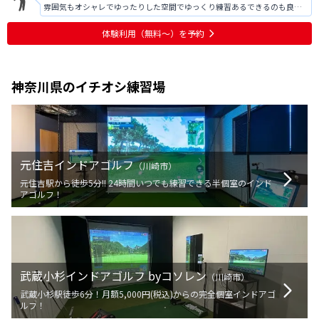
雰囲気もオシャレでゆったりした空間でゆっくり練習あるできるのも良
い。
体験利用（無料〜）を予約
神奈川県
のイチオシ練習場
元住吉インドアゴルフ
（
川崎市
）
元住吉駅から徒歩5分!! 24時間いつでも練習できる半個室のインド
アゴルフ！
武蔵小杉インドアゴルフ byコソレン
（
川崎市
）
武蔵小杉駅徒歩6分！月額5,000円(税込)からの完全個室インドアゴ
ルフ！