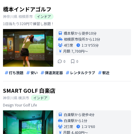
橋本インドアゴルフ
神奈川県
相模原市
インドア
1日当たり320円で練習し放題！
橋本駅から徒歩10分
相模原市役所から13分
4打席
1コマ
55分
月額 7,700円〜
0
0
打ち放題
安い
弾道測定器
レンタルクラブ
駅近
SMART GOLF 白楽店
神奈川県
横浜市
インドア
Design Your Golf Life
白楽駅から徒歩4分
白楽駅から1分
2打席
1コマ
60
月額 4,400円〜