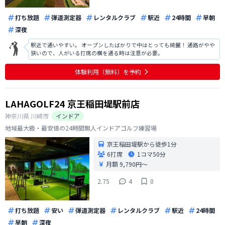
打ち放題
弾道測定器
レンタルクラブ
駅近
24時間
早朝
深夜
駅近で通いやすい。 オープンしたばかりで中はとっても綺麗！ 通路がやや
狭いので、人がいる打席の横を通る時は注意が必要。
体験利用（無料）を予約
LAHAGOLF24 京王稲田堤駅前店
神奈川県
川崎市
インドア
地域最大級・最安値の24時間無人インドアゴルフ練習場
京王稲田堤駅から徒歩1分
6打席
1コマ
50分
月額 9,790円〜
2.75
4
0
打ち放題
安い
弾道測定器
レンタルクラブ
駅近
24時間
早朝
深夜