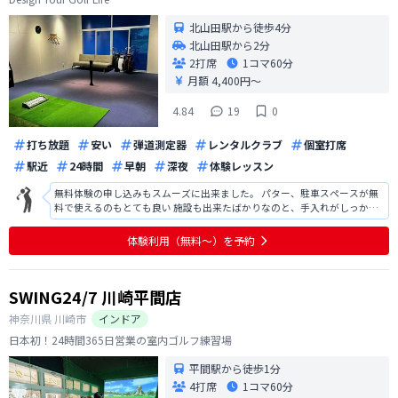
北山田駅から徒歩4分
北山田駅から2分
2打席
1コマ
60分
月額 4,400円〜
4.84
19
0
打ち放題
安い
弾道測定器
レンタルクラブ
個室打席
駅近
24時間
早朝
深夜
体験レッスン
無料体験の申し込みもスムーズに出来ました。 パター、駐車スペースが無
料で使えるのもとても良い 施設も出来たばかりなのと、手入れがしっかり
されていてとても綺麗だった
体験利用（無料〜）を予約
SWING24/7 川崎平間店
神奈川県
川崎市
インドア
日本初！24時間365日営業の室内ゴルフ練習場
平間駅から徒歩1分
4打席
1コマ
60分