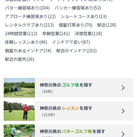
パター練習場あり
(
104
)
バンカー練習場あり
(
52
)
アプローチ練習場あり
(
22
)
ショートコースあり
(
13
)
レンタルクラブあり
(
213
)
個室打席あり
(
79
)
駅近
(
128
)
24時間営業
(
112
)
早朝営業
(
141
)
深夜営業
(
118
)
体験レッスンあり
(
46
)
インドアで安い
(
97
)
個室のあるインドア
(
74
)
駅近のインドア
(
102
)
駅近の屋外
(
26
)
神奈川県
の
ゴルフ場
を探す
（
39
件）
神奈川県
の
レッスン
を探す
（
215
件）
神奈川県
の
パターゴルフ場
を探す