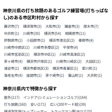
神奈川県
の
打ち放題のあるゴルフ練習場(打ちっぱな
し)のある
市区町村から探す
藤沢市
(
7
)
横須賀市
(
3
)
大和市
(
3
)
鎌倉市
(
3
)
厚木市
(
7
)
中井町
(
1
)
川崎市
(
30
)
横浜市
(
54
)
相模原市
(
11
)
伊勢原市
(
1
)
小田原市
(
1
)
横浜市港北区
(
2
)
秦野市
(
4
)
川崎市中原区
(
1
)
川崎市多摩区
(
2
)
平塚市
(
4
)
川崎市宮前区
(
1
)
横浜市中区
(
1
)
川崎市高津区
(
2
)
茅ヶ崎市
(
4
)
横浜市戸塚区
(
1
)
川崎市川崎区
(
2
)
大田区
(
1
)
浦安市
(
1
)
横浜市都筑区
(
3
)
横浜市青葉区
(
1
)
愛川町
(
1
)
海老名市
(
4
)
座間市
(
1
)
茅ケ崎市
(
1
)
葉山町
(
1
)
大井町
(
1
)
神奈川県
内で特徴から探す
屋外
(
117
)
インドア(シミュレーションゴルフ)
(
164
)
打ち放題
(
160
)
安い
(
171
)
広い(200ヤード超)
(
39
)
弾道測定器(トップレーサー、トラックマン等)あり
(
170
)