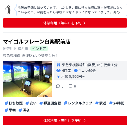
冷暖房完備と謳っています。しかし暑い日に行った時に室内が高温になっ
ているので、空調をみたら冷暖ではなくドライになっていました。外の方
が涼しかったです。スポーツをする場所ですが、密閉空間ですのであまり
汗はかきたくありません。これからの暑い時期はドライではなく冷房でお
体験利用（無料）を予約
願い致します。
マイゴルフレーン白楽駅前店
神奈川県
横浜市
インドア
東急東横線｢白楽駅｣より徒歩１分！
東急東横線線｢白楽駅｣から徒歩１分
4打席
1コマ
60分
月額 9,900円〜
0
0
打ち放題
安い
弾道測定器
レンタルクラブ
駅近
24時間
早朝
深夜
体験利用（無料）を予約