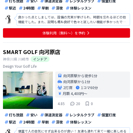
打ち放題
安い
弾道測定器
レンタルクラブ
個室打席
駅近
24時間
早朝
深夜
体験レッスン
良かった点としましては、設備の充実が挙げられ、時間を忘れるほどの他
機能でした。また、説明も概ね良好で色々と試したい機能が多かったで
す。改善点としましては、駐車場の案内があればよかったです。また、地域
柄かもしれませんが、入会人数の割に夜の時間帯での予約が取りにくく、
体験利用（無料〜）を予約
練習を行いたい時間帯に予約が取りにく
SMART GOLF 向河原店
神奈川県
川崎市
インドア
Design Your Golf Life
向河原駅から徒歩1分
向河原駅から1分
2打席
1コマ
60分
月額 4,400円〜
4.85
20
0
打ち放題
安い
弾道測定器
レンタルクラブ
個室打席
駅近
24時間
早朝
深夜
体験レッスン
個室で人の目気にせず出来るのが良い！ 友達も連れて来て一緒に楽しめる