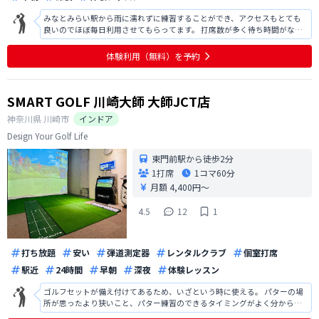
みなとみらい駅から雨に濡れずに練習することができ、アクセスもとても
良いのでほぼ毎日利用させてもらってます。 打席数が多く待ち時間がなく
気軽にふらっと利用できるのもとても良いです！
体験利用（無料）を予約
SMART GOLF 川崎大師 大師JCT店
神奈川県
川崎市
インドア
Design Your Golf Life
東門前駅から徒歩2分
1打席
1コマ
60分
月額 4,400円〜
4.5
12
1
打ち放題
安い
弾道測定器
レンタルクラブ
個室打席
駅近
24時間
早朝
深夜
体験レッスン
ゴルフセットが備え付けてあるため、いざという時に使える。 パターの場
所が思ったより狭いこと、パター練習のできるタイミングがよく分からな
い。 傾斜マットがあるのは良い天気。 エアコンのハジから結露水？が垂れ