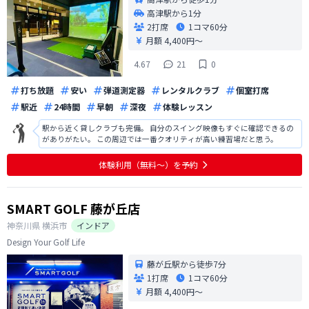
高津駅から1分
2打席
1コマ
60分
月額 4,400円〜
4.67
21
0
打ち放題
安い
弾道測定器
レンタルクラブ
個室打席
駅近
24時間
早朝
深夜
体験レッスン
駅から近く貸しクラブも完備。 自分のスイング映像もすぐに確認できるの
がありがたい。 この周辺では一番クオリティが高い練習場だと思う。
体験利用（無料〜）を予約
SMART GOLF 藤が丘店
神奈川県
横浜市
インドア
Design Your Golf Life
藤が丘駅から徒歩7分
1打席
1コマ
60分
月額 4,400円〜