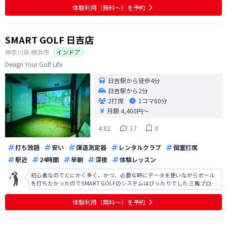
ていて、ソファーが濡れていることがあった。 使う前に、前回使った人の
体験利用（無料〜）を予約
画像が見えてしまう。敢えて見
SMART GOLF 日吉店
神奈川県
横浜市
インドア
Design Your Golf Life
日吉駅から徒歩4分
日吉駅から2分
2打席
1コマ
60分
月額 4,400円〜
4.82
17
0
打ち放題
安い
弾道測定器
レンタルクラブ
個室打席
駅近
24時間
早朝
深夜
体験レッスン
初心者なのでとにかく多く、かつ、必要な時にデータを使いながらボール
を打ちたかったのでSMART GOLFのシステムはぴったりでした 三觜プロの
ファンなので、会員向けコンテンツを楽しみにしてます！
体験利用（無料〜）を予約