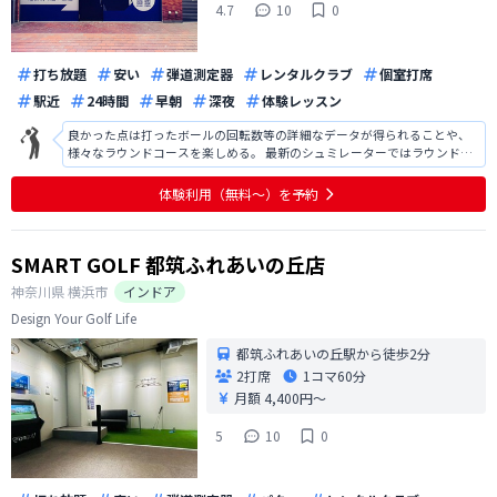
4.7
10
0
打ち放題
安い
弾道測定器
レンタルクラブ
個室打席
駅近
24時間
早朝
深夜
体験レッスン
良かった点は打ったボールの回転数等の詳細なデータが得られることや、
様々なラウンドコースを楽しめる。 最新のシュミレーターではラウンド時
自動的にボールのライが変化するが、藤が丘の施設では傾斜のライから打
つ場合、自分でマットを運んで使用するのは面倒くさい。
体験利用（無料〜）を予約
SMART GOLF 都筑ふれあいの丘店
神奈川県
横浜市
インドア
Design Your Golf Life
都筑ふれあいの丘駅から徒歩2分
2打席
1コマ
60分
月額 4,400円〜
5
10
0