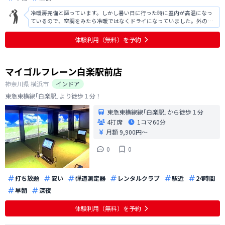
冷暖房完備と謳っています。しかし暑い日に行った時に室内が高温になっ
ているので、空調をみたら冷暖ではなくドライになっていました。外の方
が涼しかったです。スポーツをする場所ですが、密閉空間ですのであまり
汗はかきたくありません。これからの暑い時期はドライではなく冷房でお
体験利用（無料）を予約
願い致します。
マイゴルフレーン白楽駅前店
神奈川県
横浜市
インドア
東急東横線｢白楽駅｣より徒歩１分！
東急東横線線｢白楽駅｣から徒歩１分
4打席
1コマ
60分
月額 9,900円〜
0
0
打ち放題
安い
弾道測定器
レンタルクラブ
駅近
24時間
早朝
深夜
体験利用（無料）を予約