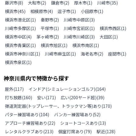
藤沢市
(
8
)
大和市
(
2
)
鎌倉市
(
2
)
厚木市
(
1
)
川崎市
(
35
)
横浜市
(
45
)
相模原市
(
4
)
逗子市
(
1
)
小田原市
(
1
)
横浜市港北区
(
1
)
秦野市
(
2
)
川崎市中原区
(
3
)
川崎市多摩区
(
1
)
平塚市
(
1
)
川崎市宮前区
(
1
)
横浜市西区
(
1
)
横浜市中区
(
4
)
茅ヶ崎市
(
2
)
川崎市川崎区
(
3
)
大田区
(
1
)
横浜市青葉区
(
1
)
横浜市旭区
(
1
)
横浜市南区
(
1
)
横浜市神奈川区
(
1
)
川崎市麻生区
(
1
)
海老名市
(
2
)
座間市
(
1
)
横浜市泉区
(
1
)
神奈川県
内で特徴から探す
屋外
(
117
)
インドア(シミュレーションゴルフ)
(
164
)
打ち放題
(
160
)
安い
(
171
)
広い(200ヤード超)
(
39
)
弾道測定器(トップレーサー、トラックマン等)あり
(
170
)
パター練習場あり
(
104
)
バンカー練習場あり
(
52
)
アプローチ練習場あり
(
22
)
ショートコースあり
(
13
)
レンタルクラブあり
(
213
)
個室打席あり
(
79
)
駅近
(
128
)