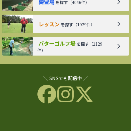
練習場
を探す
（
4046
件）
レッスン
を探す
（
1929
件）
パターゴルフ場
を探す
（
1129
件）
＼ SNSでも配信中 ／