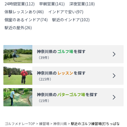
24時間営業
(
112
)
早朝営業
(
141
)
深夜営業
(
118
)
体験レッスンあり
(
46
)
インドアで安い
(
97
)
個室のあるインドア
(
74
)
駅近のインドア
(
102
)
駅近の屋外
(
26
)
神奈川県
の
ゴルフ場
を探す
（
39
件）
神奈川県
の
レッスン
を探す
（
215
件）
神奈川県
の
パターゴルフ場
を探す
（
15
件）
ゴルフメドレーTOP
>
練習場
>
神奈川県
>
駅近のゴルフ練習場(打ちっぱな