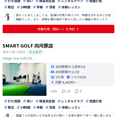
打ち放題
安い
弾道測定器
レンタルクラブ
個室打席
駅近
24時間
早朝
深夜
体験レッスン
良かった点としましては、設備の充実が挙げられ、時間を忘れるほどの他
機能でした。また、説明も概ね良好で色々と試したい機能が多かったで
す。改善点としましては、駐車場の案内があればよかったです。また、地域
柄かもしれませんが、入会人数の割に夜の時間帯での予約が取りにくく、
体験利用（無料〜）を予約
練習を行いたい時間帯に予約が取りにく
SMART GOLF 向河原店
神奈川県
川崎市
インドア
Design Your Golf Life
向河原駅から徒歩1分
向河原駅から1分
2打席
1コマ
60分
月額 4,400円〜
4.85
20
0
打ち放題
安い
弾道測定器
レンタルクラブ
個室打席
駅近
24時間
早朝
深夜
体験レッスン
個室で人の目気にせず出来るのが良い！ 友達も連れて来て一緒に楽しめる