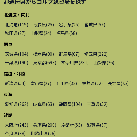
都道府県から
ゴルフ練習場
を探す
北海道・東北
北海道
(
115
)
青森県
(
25
)
岩手県
(
25
)
宮城県
(
57
)
秋田県
(
27
)
山形県
(
24
)
福島県
(
58
)
関東
茨城県
(
104
)
栃木県
(
80
)
群馬県
(
67
)
埼玉県
(
222
)
千葉県
(
190
)
東京都
(
693
)
神奈川県
(
281
)
山梨県
(
26
)
信越・北陸
新潟県
(
54
)
富山県
(
27
)
石川県
(
32
)
福井県
(
22
)
長野県
(
75
)
東海
愛知県
(
262
)
岐阜県
(
63
)
静岡県
(
104
)
三重県
(
52
)
近畿
大阪府
(
243
)
兵庫県
(
200
)
京都府
(
63
)
滋賀県
(
37
)
奈良県
(
38
)
和歌山県
(
26
)