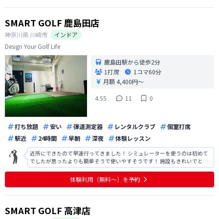
SMART GOLF 鹿島田店
神奈川県
川崎市
インドア
Design Your Golf Life
鹿島田駅から徒歩2分
1打席
1コマ
60分
月額 4,400円〜
4.55
11
0
打ち放題
安い
弾道測定器
レンタルクラブ
個室打席
駅近
24時間
早朝
深夜
体験レッスン
近所にできたので早速行ってきました！ シミュレーターを使うのは初めて
でしたが思ったよりも簡単そうで使いやすそうです！ 施設もきれいでとて
も快適です
体験利用（無料〜）を予約
SMART GOLF 高津店