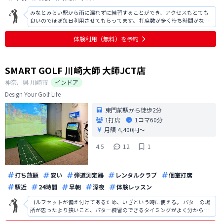
みなとみらい駅から雨に濡れずに練習することができ、アクセスもとても
良いのでほぼ毎日利用させてもらってます。 打席数が多く待ち時間がなく
気軽にふらっと利用できるのもとても良いです！
体験利用（無料）を予約
SMART GOLF 川崎大師 大師JCT店
神奈川県
川崎市
インドア
Design Your Golf Life
東門前駅から徒歩2分
1打席
1コマ
60分
月額 4,400円〜
4.5
12
1
打ち放題
安い
弾道測定器
レンタルクラブ
個室打席
駅近
24時間
早朝
深夜
体験レッスン
ゴルフセットが備え付けてあるため、いざという時に使える。 パターの場
所が思ったより狭いこと、パター練習のできるタイミングがよく分からな
い。 傾斜マットがあるのは良い天気。 エアコンのハジから結露水？が垂れ