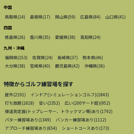
中国
鳥取県
(
14
)
島根県
(
17
)
岡山県
(
59
)
広島県
(
84
)
山口県
(
41
)
四国
徳島県
(
26
)
香川県
(
35
)
愛媛県
(
38
)
高知県
(
24
)
九州・沖縄
福岡県
(
153
)
佐賀県
(
24
)
長崎県
(
37
)
熊本県
(
46
)
大分県
(
38
)
宮崎県
(
40
)
鹿児島県
(
42
)
沖縄県
(
36
)
特徴から
ゴルフ練習場
を探す
屋外
(
2191
)
インドア(シミュレーションゴルフ)
(
1843
)
打ち放題
(
1818
)
安い
(
2352
)
広い(200ヤード超)
(
952
)
弾道測定器(トップレーサー、トラックマン等)あり
(
1792
)
パター練習場あり
(
1349
)
バンカー練習場あり
(
1112
)
アプローチ練習場あり
(
654
)
ショートコースあり
(
173
)