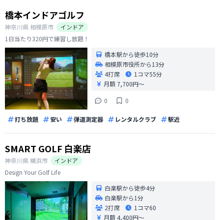
橋本インドアゴルフ
神奈川県
相模原市
インドア
1日当たり320円で練習し放題！
橋本駅から徒歩10分
相模原市役所から13分
4打席
1コマ
55分
月額 7,700円〜
0
0
打ち放題
安い
弾道測定器
レンタルクラブ
駅近
SMART GOLF 白楽店
神奈川県
横浜市
インドア
Design Your Golf Life
白楽駅から徒歩4分
白楽駅から1分
2打席
1コマ
60
月額 4,400円〜