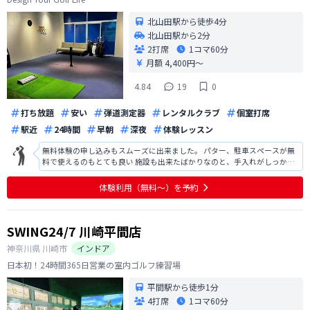
北山田駅から徒歩4分
北山田駅から2分
2打席
1コマ
60分
月額 4,400円〜
4.84
19
0
打ち放題
安い
弾道測定器
レンタルクラブ
個室打席
駅近
24時間
早朝
深夜
体験レッスン
無料体験の申し込みもスムーズに出来ました。 パター、駐車スペースが無
料で使えるのもとても良い 施設も出来たばかりなのと、手入れがしっかり
されていてとても綺麗だった
体験利用（無料〜）を予約
SWING24/7 川崎平間店
神奈川県
川崎市
インドア
日本初！24時間365日営業の室内ゴルフ練習場
平間駅から徒歩1分
4打席
1コマ
60分