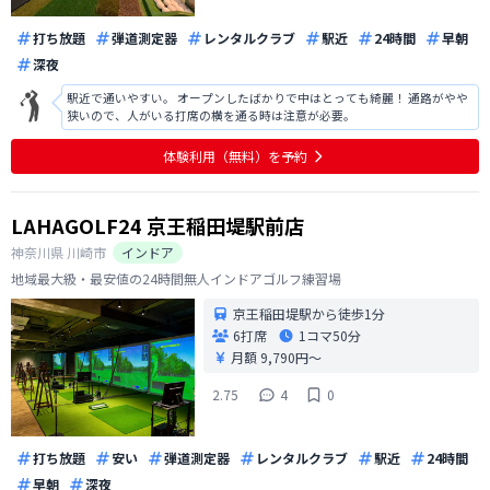
打ち放題
弾道測定器
レンタルクラブ
駅近
24時間
早朝
深夜
駅近で通いやすい。 オープンしたばかりで中はとっても綺麗！ 通路がやや
狭いので、人がいる打席の横を通る時は注意が必要。
体験利用（無料）を予約
LAHAGOLF24 京王稲田堤駅前店
神奈川県
川崎市
インドア
地域最大級・最安値の24時間無人インドアゴルフ練習場
京王稲田堤駅から徒歩1分
6打席
1コマ
50分
月額 9,790円〜
2.75
4
0
打ち放題
安い
弾道測定器
レンタルクラブ
駅近
24時間
早朝
深夜