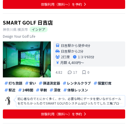
ていて、ソファーが濡れていることがあった。 使う前に、前回使った人の
体験利用（無料〜）を予約
画像が見えてしまう。敢えて見
SMART GOLF 日吉店
神奈川県
横浜市
インドア
Design Your Golf Life
日吉駅から徒歩4分
日吉駅から2分
2打席
1コマ
60分
月額 4,400円〜
4.82
17
0
打ち放題
安い
弾道測定器
レンタルクラブ
個室打席
駅近
24時間
早朝
深夜
体験レッスン
初心者なのでとにかく多く、かつ、必要な時にデータを使いながらボール
を打ちたかったのでSMART GOLFのシステムはぴったりでした 三觜プロの
ファンなので、会員向けコンテンツを楽しみにしてます！
体験利用（無料〜）を予約