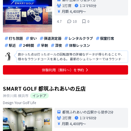
1打席
1コマ
60分
月額 4,400円〜
4.7
10
0
打ち放題
安い
弾道測定器
レンタルクラブ
個室打席
駅近
24時間
早朝
深夜
体験レッスン
良かった点は打ったボールの回転数等の詳細なデータが得られることや、
様々なラウンドコースを楽しめる。 最新のシュミレーターではラウンド時
自動的にボールのライが変化するが、藤が丘の施設では傾斜のライから打
つ場合、自分でマットを運んで使用するのは面倒くさい。
体験利用（無料〜）を予約
SMART GOLF 都筑ふれあいの丘店
神奈川県
横浜市
インドア
Design Your Golf Life
都筑ふれあいの丘駅から徒歩2分
2打席
1コマ
60分
月額 4,400円〜