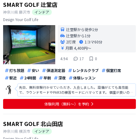
SMART GOLF 辻堂店
神奈川県
藤沢市
インドア
Design Your Golf Life
辻堂駅から徒歩1分
辻堂駅から1分
2打席
1コマ
60分
月額 4,400円〜
4.94
17
0
打ち放題
安い
弾道測定器
レンタルクラブ
個室打席
駅近
24時間
早朝
深夜
体験レッスン
先日、無料体験行かせていただき、入会しました。 設備がとても高性能
で、ラウンドモードやPAR3の練習モードにハマってます。 個室が良いの
と、あとはオートティーなのでとても楽です。
体験利用（無料〜）を予約
SMART GOLF 北山田店
神奈川県
横浜市
インドア
Design Your Golf Life