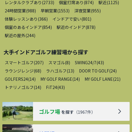
レンタルクラブあり
(
2733
)
個室打席あり
(
874
)
駅近
(
1125
)
24時間営業
(
988
)
早朝営業
(
1553
)
深夜営業
(
955
)
体験レッスンあり
(
366
)
インドアで安い
(
801
)
個室のあるインドア
(
854
)
駅近のインドア
(
878
)
駅近の屋外
(
244
)
大手インドアゴルフ練習場
から探す
スマートゴルフ
(
207
)
スマゴル
(
8
)
SWING24/7
(
43
)
ラウンジレンジ
(
68
)
ラハゴルフ
(
13
)
DOOR TO GOLF
(
24
)
GOLFERS24
(
14
)
MY GOLF RANGE
(
14
)
MY GOLF LANE
(
21
)
トナリノゴルフ
(
14
)
FiT24
(
43
)
ゴルフ場
を探す
（
1967
件）