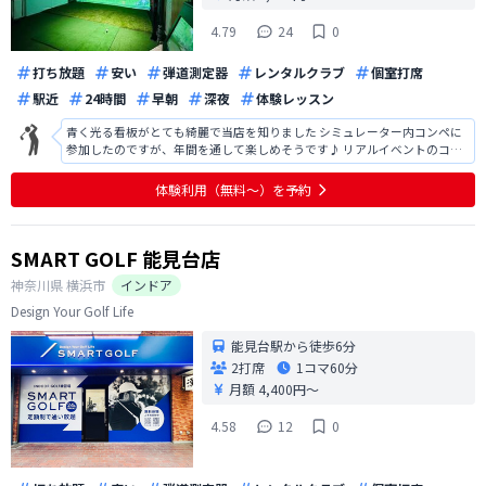
4.79
24
0
打ち放題
安い
弾道測定器
レンタルクラブ
個室打席
駅近
24時間
早朝
深夜
体験レッスン
青く光る看板がとても綺麗で当店を知りました シミュレーター内コンペに
参加したのですが、年間を通して楽しめそうです♪ リアルイベントのコン
ペにも行ってみたいです！
体験利用（無料〜）を予約
SMART GOLF 能見台店
神奈川県
横浜市
インドア
Design Your Golf Life
能見台駅から徒歩6分
2打席
1コマ
60分
月額 4,400円〜
4.58
12
0