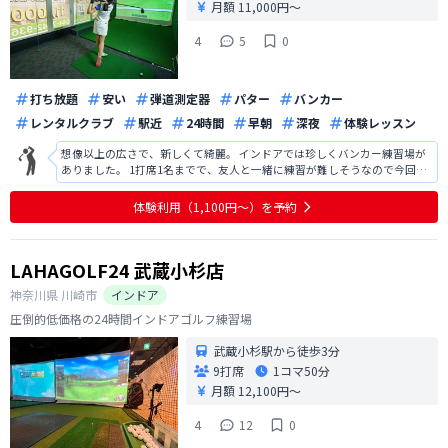
月額 11,000円〜
4
5
0
打ち放題
安い
弾道測定器
パター
バンカー
レンタルクラブ
駅近
24時間
早朝
深夜
体験レッスン
想像以上の広さで、新しくて綺麗。 インドアでは珍しくバンカー練習場が
ありました。 1打席1名までで、友人と一緒に練習が難しそうなので今回は
入会を見送りました。
体験利用（1,100円〜）を予約
LAHAGOLF24 武蔵小杉店
神奈川県
川崎市
インドア
圧倒的低価格の24時間インドアゴルフ練習場
武蔵小杉駅から徒歩3分
9打席
1コマ
50分
月額 12,100円〜
4
12
0