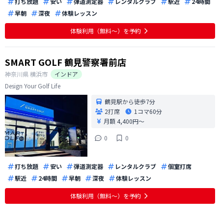
打ち放題
安い
弾道測定器
レンタルクラブ
駅近
24時間
早朝
深夜
体験レッスン
体験利用（無料〜）を予約
SMART GOLF 鶴見警察署前店
神奈川県
横浜市
インドア
Design Your Golf Life
鶴見駅から徒歩7分
2打席
1コマ
60分
月額 4,400円〜
0
0
打ち放題
安い
弾道測定器
レンタルクラブ
個室打席
駅近
24時間
早朝
深夜
体験レッスン
体験利用（無料〜）を予約