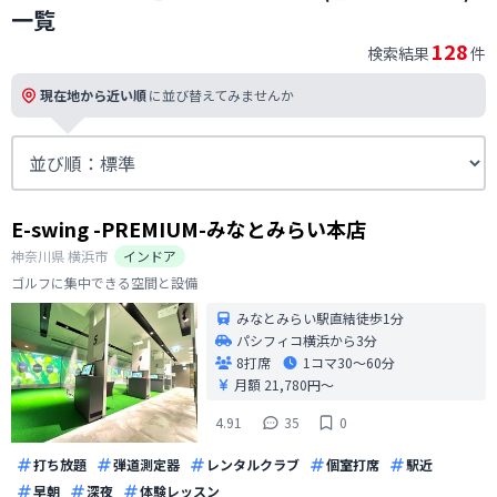
一覧
128
検索結果
件
現在地から近い順
に並び替えてみませんか
E-swing -PREMIUM-みなとみらい本店
神奈川県
横浜市
インドア
ゴルフに集中できる空間と設備
みなとみらい駅直結徒歩1分
パシフィコ横浜から3分
8打席
1コマ
30〜60分
月額 21,780円〜
4.91
35
0
打ち放題
弾道測定器
レンタルクラブ
個室打席
駅近
早朝
深夜
体験レッスン