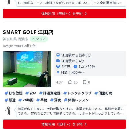
し、有名なコースも実践さながらで出来て楽しい！コース全制覇目指しま
す💪
体験利用（無料〜）を予約
SMART GOLF 江田店
神奈川県
横浜市
インドア
Design Your Golf Life
江田駅から徒歩6分
江田駅から4分
2打席
1コマ
60分
月額 4,400円〜
4.87
15
0
打ち放題
安い
弾道測定器
レンタルクラブ
個室打席
駅近
24時間
早朝
深夜
体験レッスン
個室が広くて良い。 予約が取りやすい。 清潔で安心できる。 体験が気軽に
できる。 契約などアプリで簡単にできる。 サポートがしっかりしている。
ボール集めが手動で大変。 ティーの差し替えが大変。
体験利用（無料〜）を予約