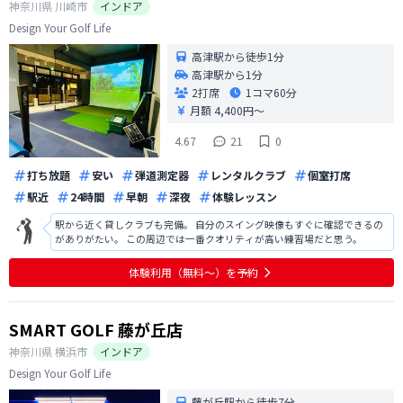
神奈川県
川崎市
インドア
Design Your Golf Life
高津駅から徒歩1分
高津駅から1分
2打席
1コマ
60分
月額 4,400円〜
4.67
21
0
打ち放題
安い
弾道測定器
レンタルクラブ
個室打席
駅近
24時間
早朝
深夜
体験レッスン
駅から近く貸しクラブも完備。 自分のスイング映像もすぐに確認できるの
がありがたい。 この周辺では一番クオリティが高い練習場だと思う。
体験利用（無料〜）を予約
SMART GOLF 藤が丘店
神奈川県
横浜市
インドア
Design Your Golf Life
藤が丘駅から徒歩7分