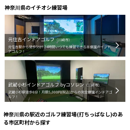
神奈川県
のイチオシ練習場
元住吉インドアゴルフ
（
川崎市
）
元住吉駅から徒歩5分!! 24時間いつでも練習できる半個室のインド
アゴルフ！
武蔵小杉インドアゴルフ byコソレン
（
川崎市
）
武蔵小杉駅徒歩6分！月額5,000円(税込)からの完全個室インドアゴ
ルフ！
神奈川県
の
駅近のゴルフ練習場(打ちっぱなし)のあ
る
市区町村から探す