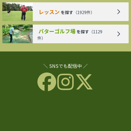
レッスン
を探す
（
1929
件）
パターゴルフ場
を探す
（
1129
件）
＼ SNSでも配信中 ／