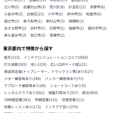
立川市
(
5
)
武蔵村山市
(
3
)
荒川区
(
8
)
杉並区
(
22
)
多摩市
(
6
)
小金井市
(
2
)
台東区
(
23
)
小平市
(
5
)
府中市
(
5
)
昭島市
(
5
)
国立市
(
2
)
東大和市
(
1
)
東村山市
(
3
)
瑞穂町
(
2
)
あきる野市
(
1
)
羽村市
(
1
)
日野市
(
1
)
稲城市
(
1
)
国分寺市
(
2
)
東久留米市
(
2
)
狛江市
(
2
)
清瀬市
(
2
)
東京都
内で特徴から探す
屋外
(
133
)
インドア(シミュレーションゴルフ)
(
560
)
打ち放題
(
383
)
安い
(
329
)
広い(200ヤード超)
(
21
)
弾道測定器(トップレーサー、トラックマン等)あり
(
527
)
パター練習場あり
(
184
)
バンカー練習場あり
(
71
)
アプローチ練習場あり
(
40
)
ショートコースあり
(
5
)
レンタルクラブあり
(
562
)
個室打席あり
(
327
)
駅近
(
493
)
24時間営業
(
362
)
早朝営業
(
333
)
深夜営業
(
311
)
体験レッスンあり
(
173
)
インドアで安い
(
276
)