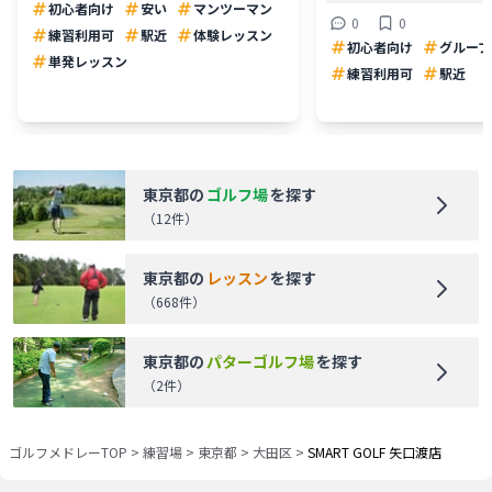
初心者向け
安い
マンツーマン
0
0
練習利用可
駅近
体験レッスン
初心者向け
グループ
単発レッスン
練習利用可
駅近
東京都
の
ゴルフ場
を探す
（
12
件）
東京都
の
レッスン
を探す
（
668
件）
東京都
の
パターゴルフ場
を探す
（
2
件）
ゴルフメドレーTOP
>
練習場
>
東京都
>
大田区
>
SMART GOLF 矢口渡店