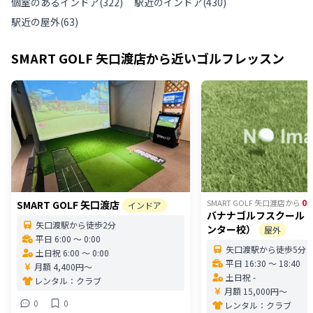
個室のあるインドア
(
322
)
駅近のインドア
(
430
)
駅近の屋外
(
63
)
SMART GOLF 矢口渡店
から近いゴルフレッスン
0.
SMART GOLF 矢口渡店
から
SMART GOLF 矢口渡店
インドア
バナナゴルフスクール
矢口渡駅から徒歩2分
ンター校）
屋外
平日 6:00 〜 0:00
矢口渡駅から徒歩5分
土日祝 6:00 〜 0:00
平日 16:30 〜 18:40
月額 4,400円〜
土日祝 -
レンタル：
クラブ
月額 15,000円〜
0
0
レンタル：
クラブ