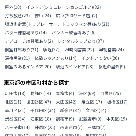
屋外
(
10
)
インドア(シミュレーションゴルフ)
(
32
)
打ち放題
(
23
)
安い
(
24
)
広い(200ヤード超)
(
2
)
弾道測定器(トップレーサー、トラックマン等)あり
(
31
)
パター練習場あり
(
14
)
バンカー練習場あり
(
6
)
アプローチ練習場あり
(
2
)
レンタルクラブあり
(
37
)
個室打席あり
(
21
)
駅近
(
37
)
24時間営業
(
22
)
早朝営業
(
24
)
深夜営業
(
21
)
体験レッスンあり
(
14
)
インドアで安い
(
20
)
個室のあるインドア
(
20
)
駅近のインドア
(
28
)
駅近の屋外
(
9
)
東京都
の
市区町村から探す
町田市
(
18
)
葛飾区
(
14
)
青梅市
(
4
)
港区
(
69
)
目黒区
(
25
)
北区
(
11
)
世田谷区
(
47
)
大田区
(
42
)
足立区
(
17
)
板橋区
(
17
)
品川区
(
31
)
千代田区
(
34
)
新宿区
(
37
)
文京区
(
14
)
渋谷区
(
34
)
江東区
(
18
)
調布市
(
9
)
武蔵野市
(
9
)
中央区
(
19
)
八王子市
(
14
)
練馬区
(
25
)
西東京市
(
7
)
三鷹市
(
7
)
江戸川区
(
17
)
豊島区
(
19
)
中野区
(
15
)
墨田区
(
16
)