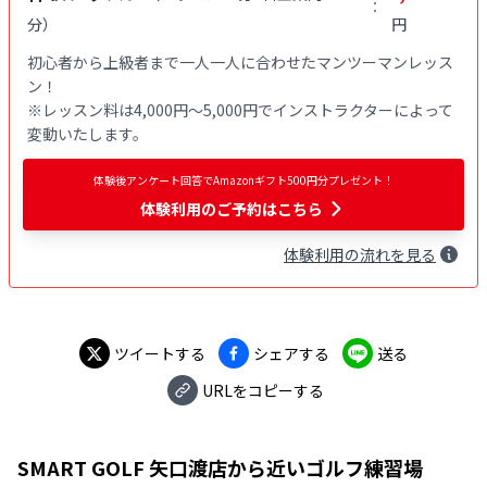
：
分
）
円
初心者から上級者まで一人一人に合わせたマンツーマンレッス
ン！

※レッスン料は4,000円〜5,000円でインストラクターによって
変動いたします。
体験後アンケート回答でAmazonギフト500円分プレゼント！
体験利用
のご予約はこちら
体験
利用
の流れを見る
ツイートする
シェアする
送る
URLをコピーする
SMART GOLF 矢口渡店
から近いゴルフ練習場