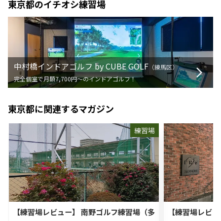
東京都
のイチオシ練習場
中村橋インドアゴルフ by CUBE GOLF
（
練馬区
）
完全個室で月額7,700円〜のインドアゴルフ！
東京都
に関連するマガジン
練習場
【練習場レビュー】 南野ゴルフ練習場（多
【練習場レビュ