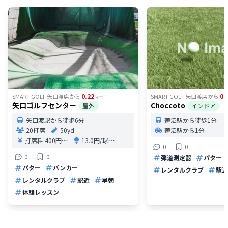
0.22
0.
SMART GOLF 矢口渡店
から
km
SMART GOLF 矢口渡店
から
矢口ゴルフセンター
Choccoto
屋外
インドア
矢口渡駅から徒歩6分
蓮沼駅から徒歩1分
20打席
50yd
蓮沼駅から1分
打席料
400円〜
13.0円/球〜
0
0
0
0
弾道測定器
パター
パター
バンカー
レンタルクラブ
駅近
レンタルクラブ
駅近
早朝
体験レッスン