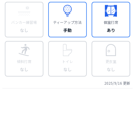
バンカー練習場
ティーアップ方法
個室打席
なし
手動
あり
傾斜打席
トイレ
更衣室
なし
なし
なし
2025/9/16
更新