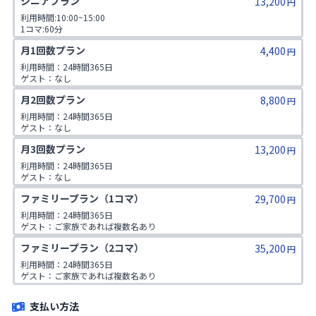
シニアプラン
13,200
円
利用時間:10:00~15:00

1コマ:60分

対象年齢:60歳以上

月1回数プラン
4,400
ゲスト:無し
円
利用時間：24時間365日

ゲスト：なし
月2回数プラン
8,800
円
利用時間：24時間365日

ゲスト：なし
月3回数プラン
13,200
円
利用時間：24時間365日

ゲスト：なし
ファミリープラン（1コマ）
29,700
円
利用時間：24時間365日

ゲスト：ご家族であれば複数名あり

※ご入会時にご家族名の登録をお願いしております。二親等までのご家
ファミリープラン（2コマ）
35,200
族が対象です。
円
利用時間：24時間365日

ゲスト：ご家族であれば複数名あり

※ご入会時にご家族名の登録をお願いしております。二親等までのご家
族が対象です。
支払い方法