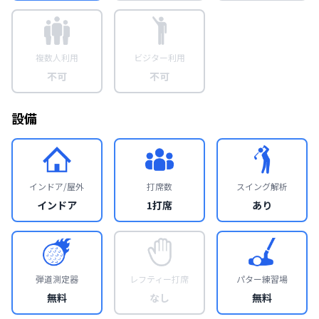
複数人利用
ビジター利用
不可
不可
設備
インドア/屋外
打席数
スイング解析
インドア
1打席
あり
弾道測定器
レフティー打席
パター練習場
無料
なし
無料