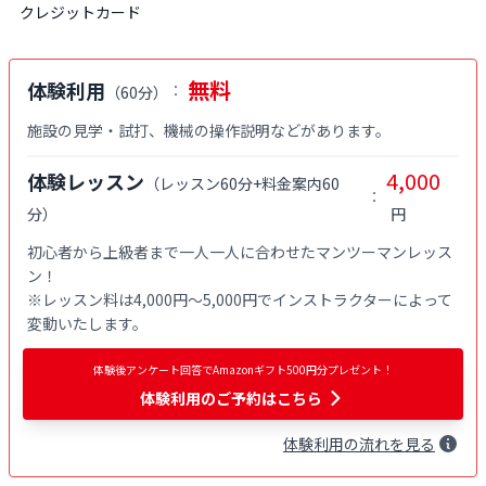
クレジットカード
無料
体験利用
：
（
60分
）
施設の見学・試打、機械の操作説明などがあります。
4,000
体験レッスン
（
レッスン60分+料金案内60
：
分
）
円
初心者から上級者まで一人一人に合わせたマンツーマンレッス
ン！

※レッスン料は4,000円〜5,000円でインストラクターによって
変動いたします。
体験後アンケート回答でAmazonギフト500円分プレゼント！
体験利用
のご予約はこちら
体験
利用
の流れを見る