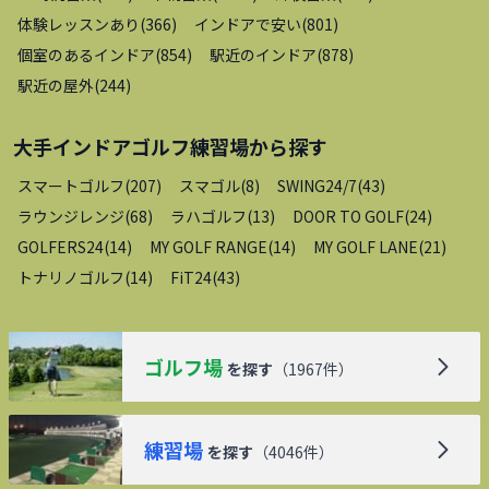
体験レッスンあり
(
366
)
インドアで安い
(
801
)
個室のあるインドア
(
854
)
駅近のインドア
(
878
)
駅近の屋外
(
244
)
大手インドアゴルフ練習場
から探す
スマートゴルフ
(
207
)
スマゴル
(
8
)
SWING24/7
(
43
)
ラウンジレンジ
(
68
)
ラハゴルフ
(
13
)
DOOR TO GOLF
(
24
)
GOLFERS24
(
14
)
MY GOLF RANGE
(
14
)
MY GOLF LANE
(
21
)
トナリノゴルフ
(
14
)
FiT24
(
43
)
ゴルフ場
を探す
（
1967
件）
練習場
を探す
（
4046
件）