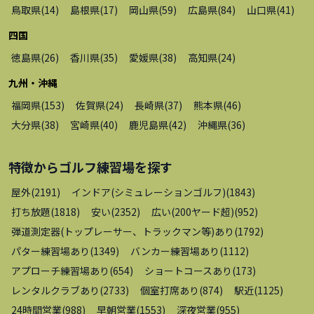
鳥取県
(
14
)
島根県
(
17
)
岡山県
(
59
)
広島県
(
84
)
山口県
(
41
)
四国
徳島県
(
26
)
香川県
(
35
)
愛媛県
(
38
)
高知県
(
24
)
九州・沖縄
福岡県
(
153
)
佐賀県
(
24
)
長崎県
(
37
)
熊本県
(
46
)
大分県
(
38
)
宮崎県
(
40
)
鹿児島県
(
42
)
沖縄県
(
36
)
特徴から
ゴルフ練習場
を探す
屋外
(
2191
)
インドア(シミュレーションゴルフ)
(
1843
)
打ち放題
(
1818
)
安い
(
2352
)
広い(200ヤード超)
(
952
)
弾道測定器(トップレーサー、トラックマン等)あり
(
1792
)
パター練習場あり
(
1349
)
バンカー練習場あり
(
1112
)
アプローチ練習場あり
(
654
)
ショートコースあり
(
173
)
レンタルクラブあり
(
2733
)
個室打席あり
(
874
)
駅近
(
1125
)
24時間営業
(
988
)
早朝営業
(
1553
)
深夜営業
(
955
)