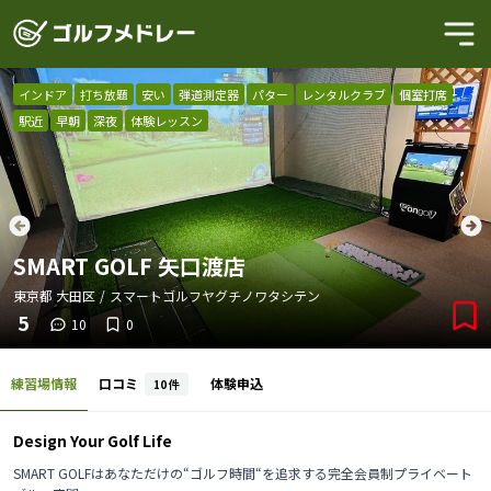
1
/
3
インドア
打ち放題
安い
弾道測定器
パター
レンタルクラブ
個室打席
駅近
早朝
深夜
体験レッスン
SMART GOLF 矢口渡店
東京都
大田区
/
スマートゴルフヤグチノワタシテン
5
10
0
練習場情報
口コミ
体験申込
10
件
Design Your Golf Life
SMART GOLFはあなただけの“ゴルフ時間“を追求する完全会員制プライベート