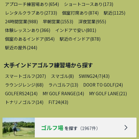
アプローチ練習場あり
(
654
)
ショートコースあり
(
173
)
レンタルクラブあり
(
2733
)
個室打席あり
(
874
)
駅近
(
1125
)
24時間営業
(
988
)
早朝営業
(
1553
)
深夜営業
(
955
)
体験レッスンあり
(
366
)
インドアで安い
(
801
)
個室のあるインドア
(
854
)
駅近のインドア
(
878
)
駅近の屋外
(
244
)
大手インドアゴルフ練習場
から探す
スマートゴルフ
(
207
)
スマゴル
(
8
)
SWING24/7
(
43
)
ラウンジレンジ
(
68
)
ラハゴルフ
(
13
)
DOOR TO GOLF
(
24
)
GOLFERS24
(
14
)
MY GOLF RANGE
(
14
)
MY GOLF LANE
(
21
)
トナリノゴルフ
(
14
)
FiT24
(
43
)
ゴルフ場
を探す
（
1967
件）