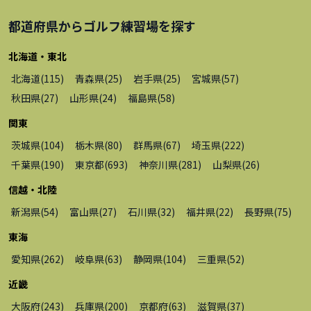
都道府県から
ゴルフ練習場
を探す
北海道・東北
北海道
(
115
)
青森県
(
25
)
岩手県
(
25
)
宮城県
(
57
)
秋田県
(
27
)
山形県
(
24
)
福島県
(
58
)
関東
茨城県
(
104
)
栃木県
(
80
)
群馬県
(
67
)
埼玉県
(
222
)
千葉県
(
190
)
東京都
(
693
)
神奈川県
(
281
)
山梨県
(
26
)
信越・北陸
新潟県
(
54
)
富山県
(
27
)
石川県
(
32
)
福井県
(
22
)
長野県
(
75
)
東海
愛知県
(
262
)
岐阜県
(
63
)
静岡県
(
104
)
三重県
(
52
)
近畿
大阪府
(
243
)
兵庫県
(
200
)
京都府
(
63
)
滋賀県
(
37
)