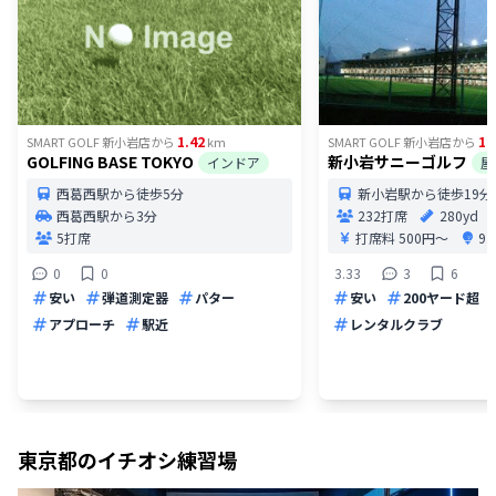
1.42
1.
SMART GOLF 新小岩店
から
km
SMART GOLF 新小岩店
から
GOLFING BASE TOKYO
新小岩サニーゴルフ
インドア
屋
西葛西駅から徒歩5分
新小岩駅から徒歩19分
西葛西駅から3分
232打席
280yd
5打席
打席料
500円〜
9
0
0
3.33
3
6
安い
弾道測定器
パター
安い
200ヤード超
アプローチ
駅近
レンタルクラブ
東京都
のイチオシ練習場