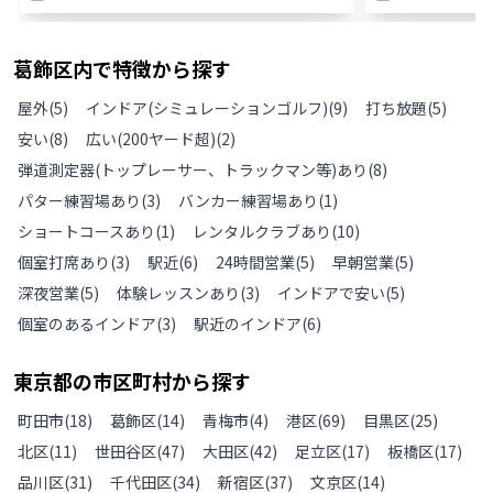
葛飾区
内で特徴から探す
屋外
(
5
)
インドア(シミュレーションゴルフ)
(
9
)
打ち放題
(
5
)
安い
(
8
)
広い(200ヤード超)
(
2
)
弾道測定器(トップレーサー、トラックマン等)あり
(
8
)
パター練習場あり
(
3
)
バンカー練習場あり
(
1
)
ショートコースあり
(
1
)
レンタルクラブあり
(
10
)
個室打席あり
(
3
)
駅近
(
6
)
24時間営業
(
5
)
早朝営業
(
5
)
深夜営業
(
5
)
体験レッスンあり
(
3
)
インドアで安い
(
5
)
個室のあるインドア
(
3
)
駅近のインドア
(
6
)
東京都
の
市区町村から探す
町田市
(
18
)
葛飾区
(
14
)
青梅市
(
4
)
港区
(
69
)
目黒区
(
25
)
北区
(
11
)
世田谷区
(
47
)
大田区
(
42
)
足立区
(
17
)
板橋区
(
17
)
品川区
(
31
)
千代田区
(
34
)
新宿区
(
37
)
文京区
(
14
)