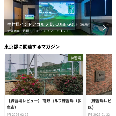
中村橋インドアゴルフ by CUBE GOLF
（
練馬区
）
完全個室で月額7,700円〜のインドアゴルフ！
東京都
に関連するマガジン
練習場
【練習場レビュー】 南野ゴルフ練習場（多
【練習場レビュ
摩市）
区)
2026-02-15
2026-01-22