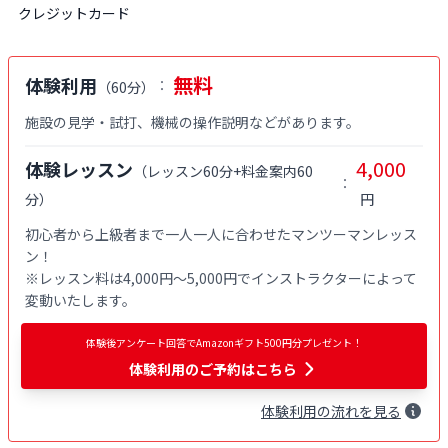
クレジットカード
無料
体験利用
：
（
60分
）
施設の見学・試打、機械の操作説明などがあります。
4,000
体験レッスン
（
レッスン60分+料金案内60
：
分
）
円
初心者から上級者まで一人一人に合わせたマンツーマンレッス
ン！

※レッスン料は4,000円〜5,000円でインストラクターによって
変動いたします。
体験後アンケート回答でAmazonギフト500円分プレゼント！
体験利用
のご予約はこちら
体験
利用
の流れを見る