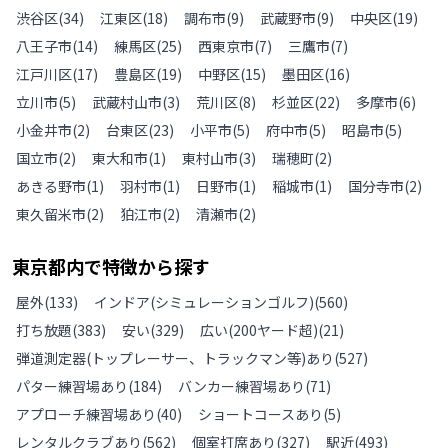
渋谷区
(
34
)
江東区
(
18
)
調布市
(
9
)
武蔵野市
(
9
)
中央区
(
19
)
八王子市
(
14
)
練馬区
(
25
)
西東京市
(
7
)
三鷹市
(
7
)
江戸川区
(
17
)
豊島区
(
19
)
中野区
(
15
)
墨田区
(
16
)
立川市
(
5
)
武蔵村山市
(
3
)
荒川区
(
8
)
杉並区
(
22
)
多摩市
(
6
)
小金井市
(
2
)
台東区
(
23
)
小平市
(
5
)
府中市
(
5
)
昭島市
(
5
)
国立市
(
2
)
東大和市
(
1
)
東村山市
(
3
)
瑞穂町
(
2
)
あきる野市
(
1
)
羽村市
(
1
)
日野市
(
1
)
稲城市
(
1
)
国分寺市
(
2
)
東久留米市
(
2
)
狛江市
(
2
)
清瀬市
(
2
)
東京都
内で特徴から探す
屋外
(
133
)
インドア(シミュレーションゴルフ)
(
560
)
打ち放題
(
383
)
安い
(
329
)
広い(200ヤード超)
(
21
)
弾道測定器(トップレーサー、トラックマン等)あり
(
527
)
パター練習場あり
(
184
)
バンカー練習場あり
(
71
)
アプローチ練習場あり
(
40
)
ショートコースあり
(
5
)
レンタルクラブあり
(
562
)
個室打席あり
(
327
)
駅近
(
493
)