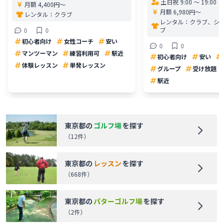
土日祝 9:00 〜 19:00
月額 4,400円〜
月額 6,980円〜
レンタル：
クラブ
レンタル：
クラブ、シ
ブ
0
0
初心者向け
女性コーチ
安い
0
0
マンツーマン
練習利用可
駅近
初心者向け
安い
体験レッスン
単発レッスン
グループ
受け放題
駅近
東京都
の
ゴルフ場
を探す
（
12
件）
東京都
の
レッスン
を探す
（
668
件）
東京都
の
パターゴルフ場
を探す
（
2
件）