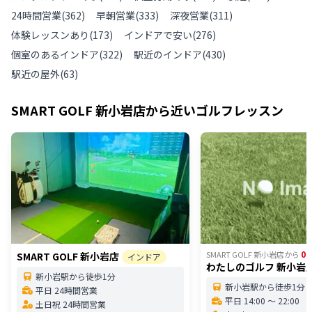
24時間営業
(
362
)
早朝営業
(
333
)
深夜営業
(
311
)
体験レッスンあり
(
173
)
インドアで安い
(
276
)
個室のあるインドア
(
322
)
駅近のインドア
(
430
)
駅近の屋外
(
63
)
SMART GOLF 新小岩店
から近いゴルフレッスン
0.
SMART GOLF 新小岩店
から
SMART GOLF 新小岩店
インドア
わたしのゴルフ 新小岩
新小岩駅から徒歩1分
新小岩駅から徒歩1分
平日 24時間営業
平日 14:00 〜 22:00
土日祝 24時間営業