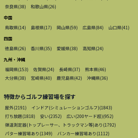
奈良県
(
38
)
和歌山県
(
26
)
中国
鳥取県
(
14
)
島根県
(
17
)
岡山県
(
59
)
広島県
(
84
)
山口県
(
41
)
四国
徳島県
(
26
)
香川県
(
35
)
愛媛県
(
38
)
高知県
(
24
)
九州・沖縄
福岡県
(
153
)
佐賀県
(
24
)
長崎県
(
37
)
熊本県
(
46
)
大分県
(
38
)
宮崎県
(
40
)
鹿児島県
(
42
)
沖縄県
(
36
)
特徴から
ゴルフ練習場
を探す
屋外
(
2191
)
インドア(シミュレーションゴルフ)
(
1843
)
打ち放題
(
1818
)
安い
(
2352
)
広い(200ヤード超)
(
952
)
弾道測定器(トップレーサー、トラックマン等)あり
(
1792
)
パター練習場あり
(
1349
)
バンカー練習場あり
(
1112
)