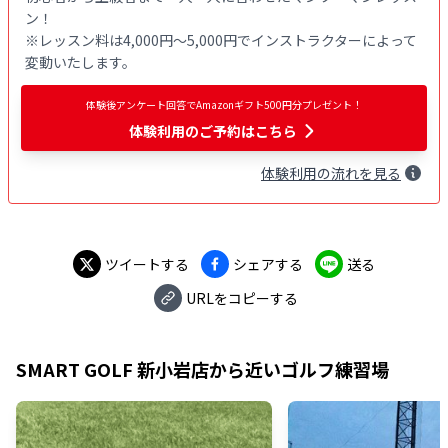
ン！

※レッスン料は4,000円〜5,000円でインストラクターによって
変動いたします。
体験後アンケート回答でAmazonギフト500円分プレゼント！
体験利用
のご予約はこちら
体験
利用
の流れを見る
ツイートする
シェアする
送る
URLをコピーする
SMART GOLF 新小岩店
から近いゴルフ練習場