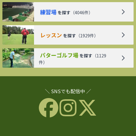
練習場
を探す
（
4046
件）
レッスン
を探す
（
1929
件）
パターゴルフ場
を探す
（
1129
件）
＼ SNSでも配信中 ／