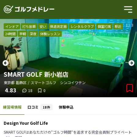
1
/
3
インドア
打ち放題
安い
弾道測定器
レンタルクラブ
個室打席
駅近
24時間
早朝
深夜
体験レッスン
SMART GOLF 新小岩店
東京都
葛飾区
/
スマートゴルフ シンコイワテン
4.83
18
0
練習場情報
口コミ
体験申込
18
件
Design Your Golf Life
SMART GOLFはあなただけの“ゴルフ時間“を追求する完全会員制プライベート