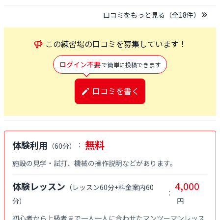
口コミをもっと見る（全
18
件）
この
練習場
の口コミを募集しています！
ログイン不要
で簡単に投稿できます
口コミを書く
無料
体験利用
：
（
60分
）
施設の見学・試打、機械の操作説明などがあります。
4,000
体験レッスン
（
レッスン60分+料金案内60
：
分
）
円
初心者から上級者まで一人一人に合わせたマンツーマンレッス