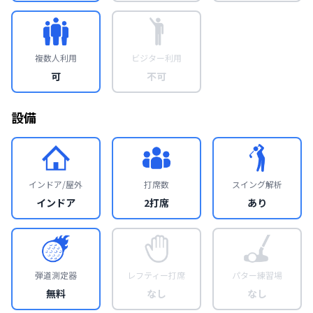
複数人利用
ビジター利用
可
不可
設備
インドア/屋外
打席数
スイング解析
インドア
2打席
あり
弾道測定器
レフティー打席
パター練習場
無料
なし
なし