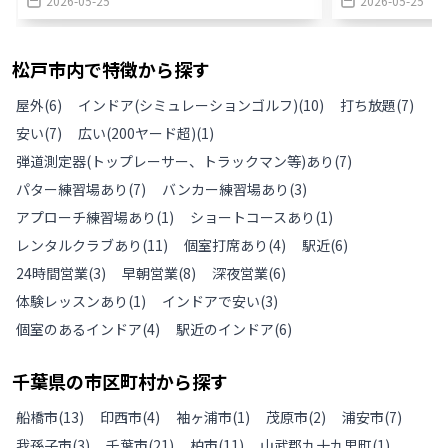
2026-05-25
2026-05-25
松戸市
内で特徴から探す
屋外
(
6
)
インドア(シミュレーションゴルフ)
(
10
)
打ち放題
(
7
)
安い
(
7
)
広い(200ヤード超)
(
1
)
弾道測定器(トップレーサー、トラックマン等)あり
(
7
)
パター練習場あり
(
7
)
バンカー練習場あり
(
3
)
アプローチ練習場あり
(
1
)
ショートコースあり
(
1
)
レンタルクラブあり
(
11
)
個室打席あり
(
4
)
駅近
(
6
)
24時間営業
(
3
)
早朝営業
(
8
)
深夜営業
(
6
)
体験レッスンあり
(
1
)
インドアで安い
(
3
)
個室のあるインドア
(
4
)
駅近のインドア
(
6
)
千葉県
の
市区町村から探す
船橋市
(
13
)
印西市
(
4
)
袖ヶ浦市
(
1
)
茂原市
(
2
)
浦安市
(
7
)
我孫子市
(
3
)
千葉市
(
21
)
柏市
(
11
)
山武郡九十九里町
(
1
)