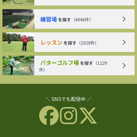
練習場
を探す
（
4046
件）
レッスン
を探す
（
1929
件）
パターゴルフ場
を探す
（
1129
件）
＼ SNSでも配信中 ／