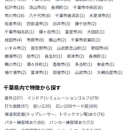
松戸市
(
16
)
流山市
(
5
)
長柄町
(
1
)
千葉市中央区
(
6
)
市川市
(
18
)
八千代市
(
8
)
千葉市美浜区
(
1
)
木更津市
(
5
)
佐倉市
(
6
)
四街道市
(
3
)
白井市
(
3
)
鎌ケ谷市
(
2
)
千葉市稲毛区
(
1
)
鎌ヶ谷市
(
1
)
富里市
(
4
)
大田区
(
1
)
成田市
(
4
)
市原市
(
9
)
館山市
(
2
)
千葉市若葉区
(
1
)
いすみ市
(
2
)
習志野市
(
2
)
山武郡芝山町
(
1
)
野田市
(
4
)
勝浦市
(
2
)
旭市
(
2
)
長生村
(
1
)
君津市
(
2
)
長南町
(
1
)
鴨川市
(
1
)
酒々井町
(
1
)
香取市
(
3
)
多古町
(
1
)
東金市
(
1
)
袖ケ浦市
(
2
)
富津市
(
1
)
匝瑳市
(
1
)
山武市
(
1
)
大網白里市
(
1
)
千葉県
内で特徴から探す
屋外
(
107
)
インドア(シミュレーションゴルフ)
(
79
)
打ち放題
(
97
)
安い
(
120
)
広い(200ヤード超)
(
69
)
弾道測定器(トップレーサー、トラックマン等)あり
(
76
)
パター練習場あり
(
66
)
バンカー練習場あり
(
72
)