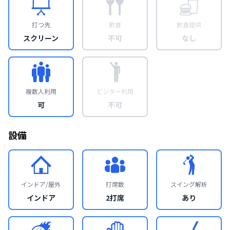
打つ先
飲食
飲食提供
スクリーン
不可
なし
複数人利用
ビジター利用
可
不可
設備
インドア/屋外
打席数
スイング解析
インドア
2打席
あり