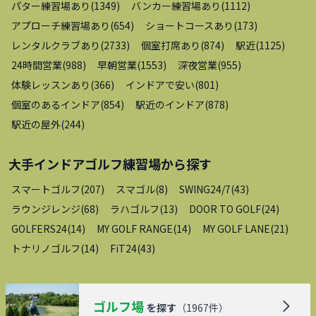
パター練習場あり
(
1349
)
バンカー練習場あり
(
1112
)
アプローチ練習場あり
(
654
)
ショートコースあり
(
173
)
レンタルクラブあり
(
2733
)
個室打席あり
(
874
)
駅近
(
1125
)
24時間営業
(
988
)
早朝営業
(
1553
)
深夜営業
(
955
)
体験レッスンあり
(
366
)
インドアで安い
(
801
)
個室のあるインドア
(
854
)
駅近のインドア
(
878
)
駅近の屋外
(
244
)
大手インドアゴルフ練習場
から探す
スマートゴルフ
(
207
)
スマゴル
(
8
)
SWING24/7
(
43
)
ラウンジレンジ
(
68
)
ラハゴルフ
(
13
)
DOOR TO GOLF
(
24
)
GOLFERS24
(
14
)
MY GOLF RANGE
(
14
)
MY GOLF LANE
(
21
)
トナリノゴルフ
(
14
)
FiT24
(
43
)
ゴルフ場
を探す
（
1967
件）