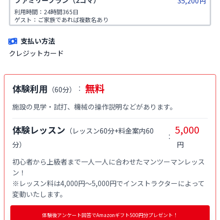
ファミリープラン（2コマ）
35,200
族が対象です。
円
利用時間：24時間365日

ゲスト：ご家族であれば複数名あり

※ご入会時にご家族名の登録をお願いしております。二親等までのご家
族が対象です。
支払い方法
クレジットカード
無料
体験利用
：
（
60分
）
施設の見学・試打、機械の操作説明などがあります。
5,000
体験レッスン
（
レッスン60分+料金案内60
：
分
）
円
初心者から上級者まで一人一人に合わせたマンツーマンレッス
ン！

※レッスン料は4,000円〜5,000円でインストラクターによって
変動いたします。
体験後アンケート回答でAmazonギフト500円分プレゼント！