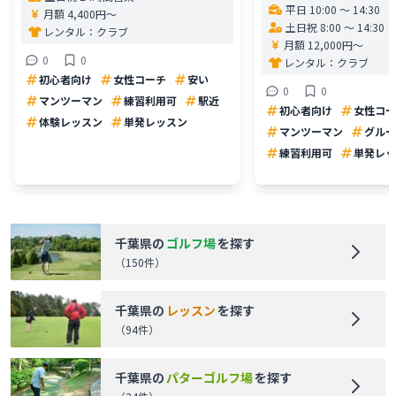
平日 10:00 〜 14:30
月額 4,400円〜
土日祝 8:00 〜 14:30
レンタル：
クラブ
月額 12,000円〜
0
0
レンタル：
クラブ
初心者向け
女性コーチ
安い
0
0
マンツーマン
練習利用可
駅近
初心者向け
女性コー
体験レッスン
単発レッスン
マンツーマン
グルー
練習利用可
単発レッ
千葉県
の
ゴルフ場
を探す
（
150
件）
千葉県
の
レッスン
を探す
（
94
件）
千葉県
の
パターゴルフ場
を探す