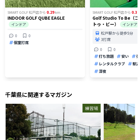
0.29
0.32
SMART GOLF 松戸店
から
km
SMART GOLF 松戸店
から
INDOOR GOLF QUBE EAGLE
Golf Studio To B
トゥ・ビー）
インドア
インドア
松戸駅から徒歩5分
0
0
3打席
個室打席
0
0
打ち放題
安い
弾
レンタルクラブ
駅近
深夜
千葉県
に関連するマガジン
練習場