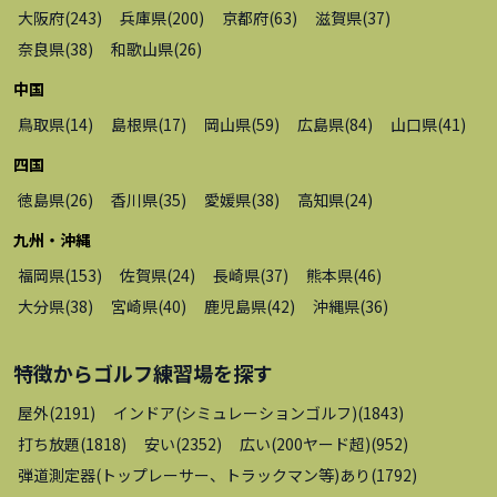
大阪府
(
243
)
兵庫県
(
200
)
京都府
(
63
)
滋賀県
(
37
)
奈良県
(
38
)
和歌山県
(
26
)
中国
鳥取県
(
14
)
島根県
(
17
)
岡山県
(
59
)
広島県
(
84
)
山口県
(
41
)
四国
徳島県
(
26
)
香川県
(
35
)
愛媛県
(
38
)
高知県
(
24
)
九州・沖縄
福岡県
(
153
)
佐賀県
(
24
)
長崎県
(
37
)
熊本県
(
46
)
大分県
(
38
)
宮崎県
(
40
)
鹿児島県
(
42
)
沖縄県
(
36
)
特徴から
ゴルフ練習場
を探す
屋外
(
2191
)
インドア(シミュレーションゴルフ)
(
1843
)
打ち放題
(
1818
)
安い
(
2352
)
広い(200ヤード超)
(
952
)
弾道測定器(トップレーサー、トラックマン等)あり
(
1792
)