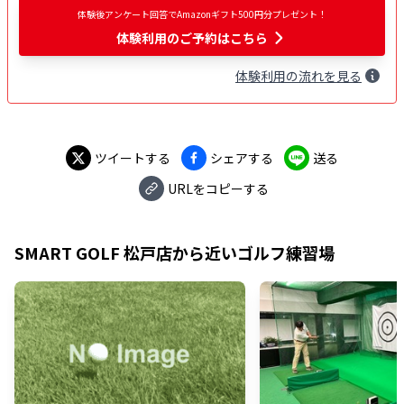
体験後アンケート回答でAmazonギフト500円分プレゼント！
体験利用
のご予約はこちら
体験
利用
の流れを見る
ツイートする
シェアする
送る
URLをコピーする
SMART GOLF 松戸店
から近いゴルフ練習場