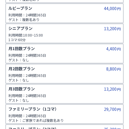
1日2コマ予約可
ルビープラン
44,000
円
利用時間：24時間365日

ゲスト：複数名あり

1日3コマ予約可
シニアプラン
13,200
円
利用時間:10:00~15:00

1コマ:60分

対象年齢:60歳以上

月1回数プラン
4,400
ゲスト:無し
円
利用時間：24時間365日

ゲスト：なし
月2回数プラン
8,800
円
利用時間：24時間365日

ゲスト：なし
月3回数プラン
13,200
円
利用時間：24時間365日

ゲスト：なし
ファミリープラン（1コマ）
29,700
円
利用時間：24時間365日

ゲスト：ご家族であれば複数名あり

※ご入会時にご家族名の登録をお願いしております。二親等までのご家