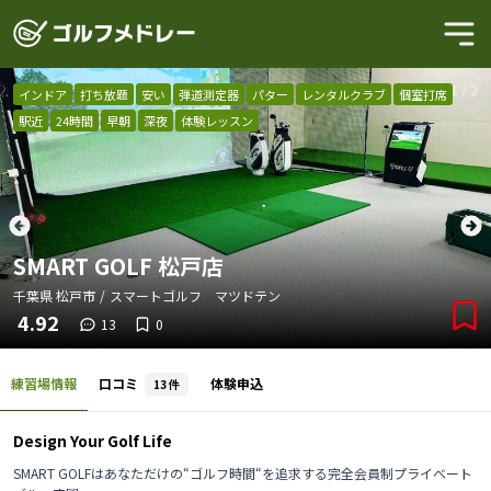
1
/
2
インドア
打ち放題
安い
弾道測定器
パター
レンタルクラブ
個室打席
駅近
24時間
早朝
深夜
体験レッスン
SMART GOLF 松戸店
千葉県
松戸市
/
スマートゴルフ マツドテン
4.92
13
0
練習場情報
口コミ
体験申込
13
件
Design Your Golf Life
SMART GOLFはあなただけの“ゴルフ時間“を追求する完全会員制プライベート