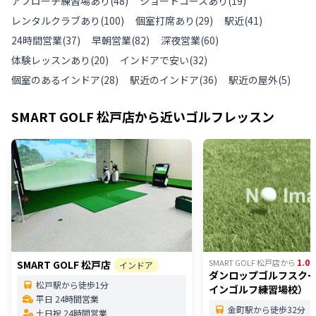
アプローチ練習場あり
(
48
)
ショートコースあり
(
19
)
レンタルクラブあり
(
100
)
個室打席あり
(
29
)
駅近
(
41
)
24時間営業
(
37
)
早朝営業
(
82
)
深夜営業
(
60
)
体験レッスンあり
(
20
)
インドアで安い
(
32
)
個室のあるインドア
(
28
)
駅近のインドア
(
36
)
駅近の屋外
(
5
)
SMART GOLF 松戸店
から近いゴルフレッスン
1.09
SMART GOLF 松戸店
から
SMART GOLF 松戸店
インドア
ダンロップゴルフスク
松戸駅から徒歩1分
インゴルフ練習場校）
平日 24時間営業
金町駅から徒歩32分
土日祝 24時間営業