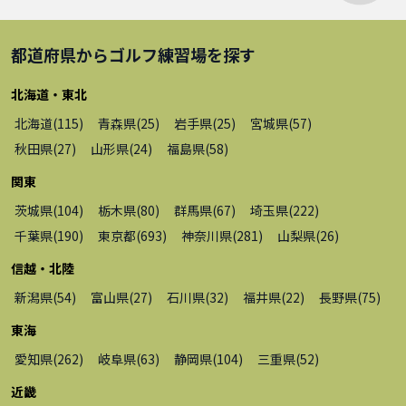
都道府県から
ゴルフ練習場
を探す
北海道・東北
北海道
(
115
)
青森県
(
25
)
岩手県
(
25
)
宮城県
(
57
)
秋田県
(
27
)
山形県
(
24
)
福島県
(
58
)
関東
茨城県
(
104
)
栃木県
(
80
)
群馬県
(
67
)
埼玉県
(
222
)
千葉県
(
190
)
東京都
(
693
)
神奈川県
(
281
)
山梨県
(
26
)
信越・北陸
新潟県
(
54
)
富山県
(
27
)
石川県
(
32
)
福井県
(
22
)
長野県
(
75
)
東海
愛知県
(
262
)
岐阜県
(
63
)
静岡県
(
104
)
三重県
(
52
)
近畿