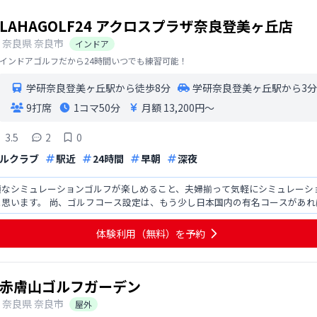
LAHAGOLF24 アクロスプラザ奈良登美ヶ丘店
奈良県
奈良市
インドア
インドアゴルフだから24時間いつでも練習可能！
学研奈良登美ヶ丘駅から徒歩8分
学研奈良登美ヶ丘駅から3
9打席
1コマ
50分
月額 13,200円〜
3.5
2
0
ルクラブ
駅近
24時間
早朝
深夜
適なシミュレーションゴルフが楽しめること、夫婦揃って気軽にシミュレーシ
と思います。 尚、ゴルフコース設定は、もう少し日本国内の有名コースがあ
 また、パターのシミュ
体験利用（無料）を予約
赤膚山ゴルフガーデン
奈良県
奈良市
屋外