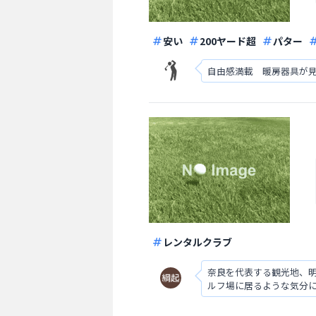
安い
200ヤード超
パター
自由感満載 暖房器具が
レンタルクラブ
奈良を代表する観光地、
ルフ場に居るような気分に
のでウッド・アイアン共