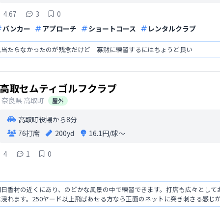
4.67
3
0
バンカー
アプローチ
ショートコース
レンタルクラブ
見当たらなかったのが残念だけど 寡黙に練習するにはちょうど良い
高取セムティゴルフクラブ
奈良県
高取町
屋外
高取町役場から8分
76打席
200yd
16.1円/球〜
4
1
0
明日香村の近くにあり、のどかな風景の中で練習できます。打席も広々として
浸れます。250ヤード以上飛ばあせる方なら正面のネットに突き刺さる感じ
に打ちやすいです。