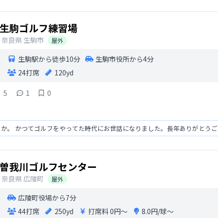
生駒ゴルフ練習場
奈良県
生駒市
屋外
生駒駅から徒歩10分
生駒市役所から4分
24打席
120yd
5
1
0
うか。 かつてゴルフをやってた時代にお世話になりました。長年ありがとう
曽我川ゴルフセンター
奈良県
広陵町
屋外
広陵町役場から7分
44打席
250yd
打席料
0円〜
8.0円/球〜