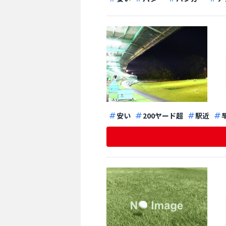
安い
200ヤード超
駅近