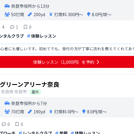
奈良市役所から13分
50打席
200yd
打席料
300円〜
8.0円/球〜
4
1
0
ンタルクラブ
体験レッスン
初心者にも優しいです。初めてでも、受付の方が丁寧に流れを教えてくれてあ
体験レッスン（1,000円）を予約
グリーンアリーナ奈良
奈良県
奈良市
屋外
奈良市役所から7分
70打席
190yd
打席料
0円〜
8.0円/球〜
0
0
プローチ
レンタルクラブ
早朝
体験レッスン