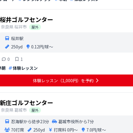
桜井ゴルフセンター
奈良県
桜井市
屋外
桜井駅
250yd
0.12円/球〜
0
1
早朝
体験レッスン
体験レッスン（1,000円）を予約
新庄ゴルフセンター
奈良県
葛城市
屋外
忍海駅から徒歩23分
葛城市役所から7分
70打席
250yd
打席料
0円〜
7.0円/球〜