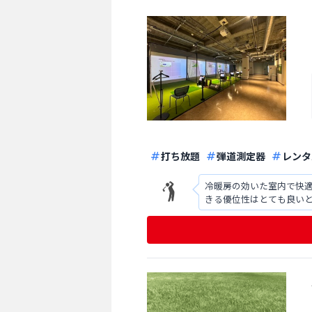
打ち放題
弾道測定器
レンタ
冷暖房の効いた室内で快
きる優位性はとても良い
連動するかと思います）。