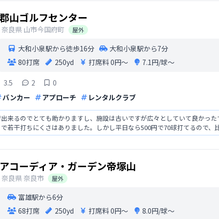
郡山ゴルフセンター
奈良県
山市今国府町
屋外
大和小泉駅から徒歩16分
大和小泉駅から7分
80打席
250yd
打席料
0円〜
7.1円/球〜
3.5
2
0
バンカー
アプローチ
レンタルクラブ
習出来るのでとても助かりますし、施設は古いですが広々としていて良かった
で若干打ちにくさはありました。しかし平日なら500円で70球打てるので、
アコーディア・ガーデン帝塚山
奈良県
奈良市
屋外
富雄駅から6分
68打席
250yd
打席料
0円〜
8.0円/球〜