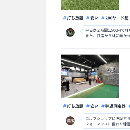
打ち放題
安い
200ヤード超
平日は２時間1,500円
また、打席から林に向か
打ち放題
安い
弾道測定器
ゴルフショップに併設す
フォーマンスに優れた練
シュできます。