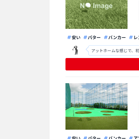
安い
パター
バンカー
レ
アットホームな感じで、
安い
パター
バンカー
ア