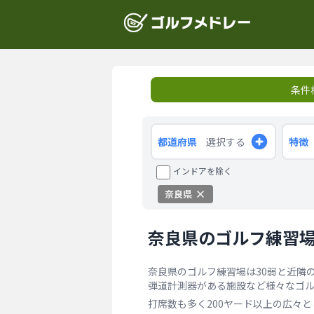
条件
都道府県
選択する
特徴
インドアを除く
奈良県
奈良県のゴルフ練習
奈良県のゴルフ練習場は30弱と近隣
弾道計測器がある施設など様々なゴ
打席数も多く200ヤード以上の広々