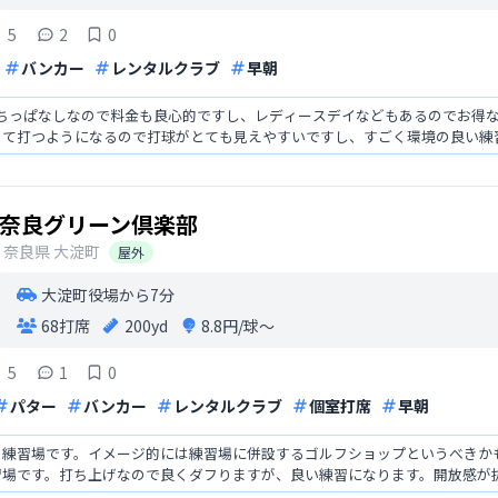
5
2
0
バンカー
レンタルクラブ
早朝
で打ちっぱなしなので料金も良心的ですし、レディースデイなどもあるのでお得
って打つようになるので打球がとても見えやすいですし、すごく環境の良い練
奈良グリーン倶楽部
奈良県
大淀町
屋外
大淀町役場から7分
68打席
200yd
8.8円/球〜
5
1
0
パター
バンカー
レンタルクラブ
個室打席
早朝
る練習場です。イメージ的には練習場に併設するゴルフショップというべきか
習場です。打ち上げなので良くダフりますが、良い練習になります。開放感が