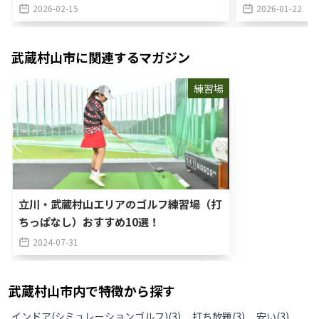
2026-02-15
2026-01-22
武蔵村山市
に関連するマガジン
練習場
立川・武蔵村山エリアのゴルフ練習場（打
ちっぱなし）おすすめ10選！
2024-07-31
武蔵村山市
内で特徴から探す
インドア(シミュレーションゴルフ)
(
3
)
打ち放題
(
3
)
安い
(
3
)