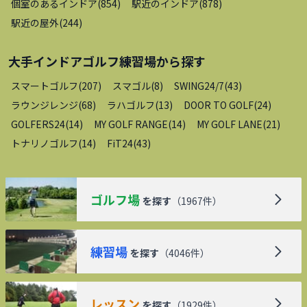
個室のあるインドア
(
854
)
駅近のインドア
(
878
)
駅近の屋外
(
244
)
大手インドアゴルフ練習場
から探す
スマートゴルフ
(
207
)
スマゴル
(
8
)
SWING24/7
(
43
)
ラウンジレンジ
(
68
)
ラハゴルフ
(
13
)
DOOR TO GOLF
(
24
)
GOLFERS24
(
14
)
MY GOLF RANGE
(
14
)
MY GOLF LANE
(
21
)
トナリノゴルフ
(
14
)
FiT24
(
43
)
ゴルフ場
を探す
（
1967
件）
練習場
を探す
（
4046
件）
レッスン
を探す
（
1929
件）