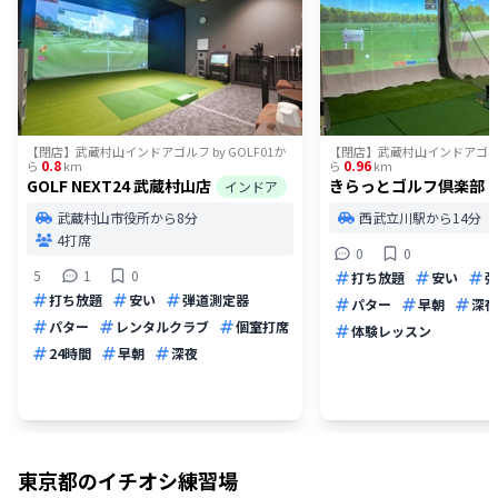
【閉店】武蔵村山インドアゴルフ by GOLF01
か
【閉店】武蔵村山インドアゴルフ b
0.8
0.96
ら
km
ら
km
GOLF NEXT24 武蔵村山店
きらっとゴルフ倶楽部
インドア
武蔵村山市役所から8分
西武立川駅から14分
4打席
0
0
5
1
0
打ち放題
安い
弾
打ち放題
安い
弾道測定器
パター
早朝
深夜
パター
レンタルクラブ
個室打席
体験レッスン
24時間
早朝
深夜
東京都
のイチオシ練習場