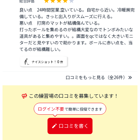
総合評価
良い点　24時間営業.空いている。自宅から近い。冷暖房完
備している。きっと出入りがスムーズに行える。

悪い点　打席のマットが結構傷んでいる。

打ったボールを集めるのが結構大変なのでトンボみたいな
道具があると集めやすい。。画面をqcではなく大きいモニ
ターだと見やすいので助かります。ボールに赤い点を、当
てるのが結構難しい。
0
ナイスショット！
件
口コミをもっと見る（全
26
件）
この
練習場
の口コミを募集しています！
ログイン不要
で簡単に投稿できます
口コミを書く