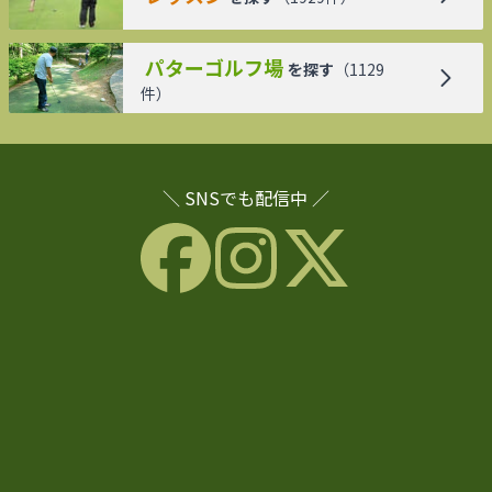
パターゴルフ場
を探す
（
1129
件）
＼ SNSでも配信中 ／