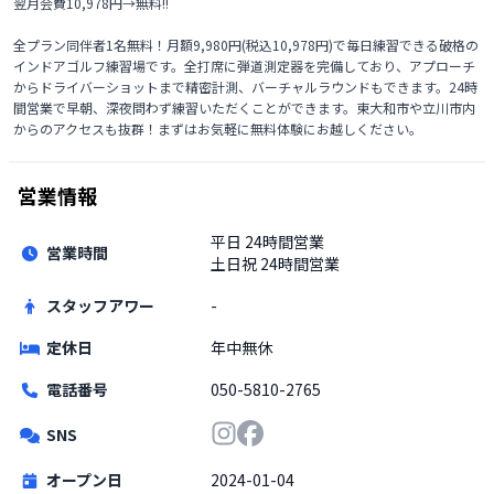
翌月会費10,978円→無料!!

全プラン同伴者1名無料！月額9,980円(税込10,978円)で毎日練習できる破格の
インドアゴルフ練習場です。全打席に弾道測定器を完備しており、アプローチ
からドライバーショットまで精密計測、バーチャルラウンドもできます。24時
間営業で早朝、深夜問わず練習いただくことができます。東大和市や立川市内
からのアクセスも抜群！まずはお気軽に無料体験にお越しください。
営業情報
平日
24時間営業
営業時間
土日祝
24時間営業
スタッフアワー
-
定休日
年中無休
電話番号
050-5810-2765
SNS
オープン日
2024-01-04