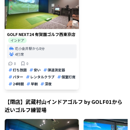
GOLF NEXT24 有賀園ゴルフ西東京店
インドア
花小金井駅から8分
4打席
0
0
打ち放題
安い
弾道測定器
パター
レンタルクラブ
個室打席
24時間
早朝
深夜
【閉店】武蔵村山インドアゴルフ by GOLF01
から
近いゴルフ練習場