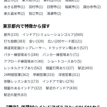
あきる野市
(
1
)
羽村市
(
1
)
日野市
(
1
)
稲城市
(
1
)
国分寺市
(
2
)
東久留米市
(
2
)
狛江市
(
2
)
清瀬市
(
2
)
東京都
内で特徴から探す
屋外
(
133
)
インドア(シミュレーションゴルフ)
(
560
)
打ち放題
(
383
)
安い
(
329
)
広い(200ヤード超)
(
21
)
弾道測定器(トップレーサー、トラックマン等)あり
(
527
)
パター練習場あり
(
184
)
バンカー練習場あり
(
71
)
アプローチ練習場あり
(
40
)
ショートコースあり
(
5
)
レンタルクラブあり
(
562
)
個室打席あり
(
327
)
駅近
(
493
)
24時間営業
(
362
)
早朝営業
(
333
)
深夜営業
(
311
)
体験レッスンあり
(
173
)
インドアで安い
(
276
)
個室のあるインドア
(
322
)
駅近のインドア
(
430
)
駅近の屋外
(
63
)
【閉店】武蔵村山インドアゴルフ by GOLF01
から