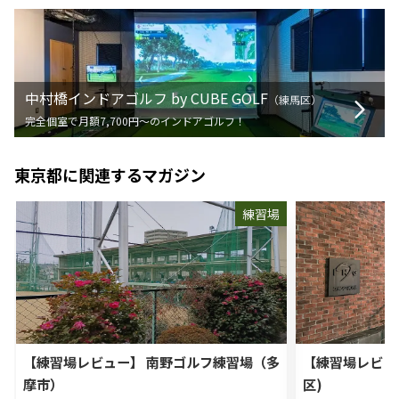
中村橋インドアゴルフ by CUBE GOLF
（
練馬区
）
完全個室で月額7,700円〜のインドアゴルフ！
東京都
に関連するマガジン
練習場
【練習場レビュー】 南野ゴルフ練習場（多
【練習場レビュ
摩市）
区)