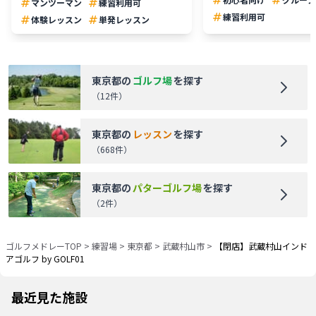
マンツーマン
練習利用可
練習利用可
体験レッスン
単発レッスン
東京都
の
ゴルフ場
を探す
（
12
件）
東京都
の
レッスン
を探す
（
668
件）
東京都
の
パターゴルフ場
を探す
（
2
件）
ゴルフメドレーTOP
>
練習場
>
東京都
>
武蔵村山市
>
【閉店】武蔵村山インド
アゴルフ by GOLF01
最近見た施設