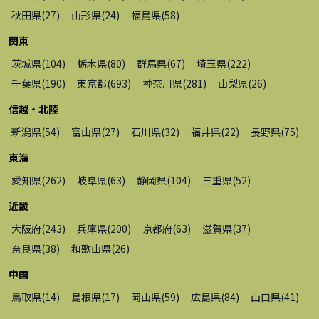
秋田県
(
27
)
山形県
(
24
)
福島県
(
58
)
関東
茨城県
(
104
)
栃木県
(
80
)
群馬県
(
67
)
埼玉県
(
222
)
千葉県
(
190
)
東京都
(
693
)
神奈川県
(
281
)
山梨県
(
26
)
信越・北陸
新潟県
(
54
)
富山県
(
27
)
石川県
(
32
)
福井県
(
22
)
長野県
(
75
)
東海
愛知県
(
262
)
岐阜県
(
63
)
静岡県
(
104
)
三重県
(
52
)
近畿
大阪府
(
243
)
兵庫県
(
200
)
京都府
(
63
)
滋賀県
(
37
)
奈良県
(
38
)
和歌山県
(
26
)
中国
鳥取県
(
14
)
島根県
(
17
)
岡山県
(
59
)
広島県
(
84
)
山口県
(
41
)