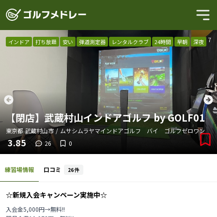
1
/
7
インドア
打ち放題
安い
弾道測定器
レンタルクラブ
24時間
早朝
深夜
【閉店】武蔵村山インドアゴルフ by GOLF01
東京都
武蔵村山市
/
ムサシムラヤマインドアゴルフ バイ ゴルフゼロワン
3.85
26
0
練習場情報
口コミ
26
件
☆新規入会キャンペーン実施中☆
入会金5,000円→無料!!
