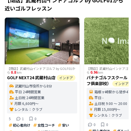
近いゴルフレッスン
【閉店】武蔵村山インドアゴルフ by GOLF01
か
【閉店】武蔵村山インドアゴルフ b
0.8
0.96
ら
km
ら
km
GOLF NEXT24 武蔵村山店
バナナゴルフスクール
インドア
フ俱楽部校）
インドア
武蔵村山市役所から8分
平日 24時間営業
箱根ヶ崎駅から徒歩47
土日祝 24時間営業
平日 -
月額 6,600円〜
土日祝 9:00 〜 20:00
レンタル：
クラブ
月額 15,000円〜
レンタル：
クラブ
5
1
0
0
0
初心者向け
女性コーチ
安い
初心者向け
グループ