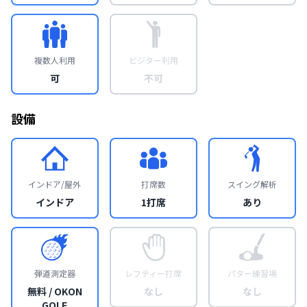
複数人利用
ビジター利用
可
不可
設備
インドア/屋外
打席数
スイング解析
インドア
1打席
あり
弾道測定器
レフティー打席
パター練習場
無料 / OKON
なし
なし
GOLF