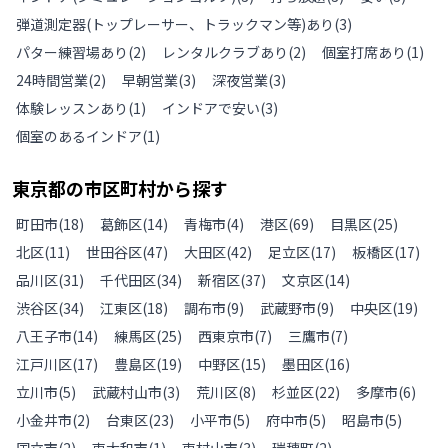
弾道測定器(トップレーサー、トラックマン等)あり
(
3
)
パター練習場あり
(
2
)
レンタルクラブあり
(
2
)
個室打席あり
(
1
)
24時間営業
(
2
)
早朝営業
(
3
)
深夜営業
(
3
)
体験レッスンあり
(
1
)
インドアで安い
(
3
)
個室のあるインドア
(
1
)
東京都
の
市区町村から探す
町田市
(
18
)
葛飾区
(
14
)
青梅市
(
4
)
港区
(
69
)
目黒区
(
25
)
北区
(
11
)
世田谷区
(
47
)
大田区
(
42
)
足立区
(
17
)
板橋区
(
17
)
品川区
(
31
)
千代田区
(
34
)
新宿区
(
37
)
文京区
(
14
)
渋谷区
(
34
)
江東区
(
18
)
調布市
(
9
)
武蔵野市
(
9
)
中央区
(
19
)
八王子市
(
14
)
練馬区
(
25
)
西東京市
(
7
)
三鷹市
(
7
)
江戸川区
(
17
)
豊島区
(
19
)
中野区
(
15
)
墨田区
(
16
)
立川市
(
5
)
武蔵村山市
(
3
)
荒川区
(
8
)
杉並区
(
22
)
多摩市
(
6
)
小金井市
(
2
)
台東区
(
23
)
小平市
(
5
)
府中市
(
5
)
昭島市
(
5
)
国立市
(
2
)
東大和市
(
1
)
東村山市
(
3
)
瑞穂町
(
2
)