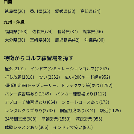
四国
徳島県
(
26
)
香川県
(
35
)
愛媛県
(
38
)
高知県
(
24
)
九州・沖縄
福岡県
(
153
)
佐賀県
(
24
)
長崎県
(
37
)
熊本県
(
46
)
大分県
(
38
)
宮崎県
(
40
)
鹿児島県
(
42
)
沖縄県
(
36
)
特徴から
ゴルフ練習場
を探す
屋外
(
2191
)
インドア(シミュレーションゴルフ)
(
1843
)
打ち放題
(
1818
)
安い
(
2352
)
広い(200ヤード超)
(
952
)
弾道測定器(トップレーサー、トラックマン等)あり
(
1792
)
パター練習場あり
(
1349
)
バンカー練習場あり
(
1112
)
アプローチ練習場あり
(
654
)
ショートコースあり
(
173
)
レンタルクラブあり
(
2733
)
個室打席あり
(
874
)
駅近
(
1125
)
24時間営業
(
988
)
早朝営業
(
1553
)
深夜営業
(
955
)
体験レッスンあり
(
366
)
インドアで安い
(
801
)