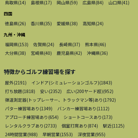
鳥取県
(
14
)
島根県
(
17
)
岡山県
(
59
)
広島県
(
84
)
山口県
(
41
)
四国
徳島県
(
26
)
香川県
(
35
)
愛媛県
(
38
)
高知県
(
24
)
九州・沖縄
福岡県
(
153
)
佐賀県
(
24
)
長崎県
(
37
)
熊本県
(
46
)
大分県
(
38
)
宮崎県
(
40
)
鹿児島県
(
42
)
沖縄県
(
36
)
特徴から
ゴルフ練習場
を探す
屋外
(
2191
)
インドア(シミュレーションゴルフ)
(
1843
)
打ち放題
(
1818
)
安い
(
2352
)
広い(200ヤード超)
(
952
)
弾道測定器(トップレーサー、トラックマン等)あり
(
1792
)
パター練習場あり
(
1349
)
バンカー練習場あり
(
1112
)
アプローチ練習場あり
(
654
)
ショートコースあり
(
173
)
レンタルクラブあり
(
2733
)
個室打席あり
(
874
)
駅近
(
1125
)
24時間営業
(
988
)
早朝営業
(
1553
)
深夜営業
(
955
)