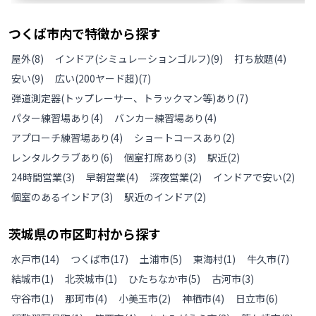
つくば市
内で特徴から探す
屋外
(
8
)
インドア(シミュレーションゴルフ)
(
9
)
打ち放題
(
4
)
安い
(
9
)
広い(200ヤード超)
(
7
)
弾道測定器(トップレーサー、トラックマン等)あり
(
7
)
パター練習場あり
(
4
)
バンカー練習場あり
(
4
)
アプローチ練習場あり
(
4
)
ショートコースあり
(
2
)
レンタルクラブあり
(
6
)
個室打席あり
(
3
)
駅近
(
2
)
24時間営業
(
3
)
早朝営業
(
4
)
深夜営業
(
2
)
インドアで安い
(
2
)
個室のあるインドア
(
3
)
駅近のインドア
(
2
)
茨城県
の
市区町村から探す
水戸市
(
14
)
つくば市
(
17
)
土浦市
(
5
)
東海村
(
1
)
牛久市
(
7
)
結城市
(
1
)
北茨城市
(
1
)
ひたちなか市
(
5
)
古河市
(
3
)
守谷市
(
1
)
那珂市
(
4
)
小美玉市
(
2
)
神栖市
(
4
)
日立市
(
6
)