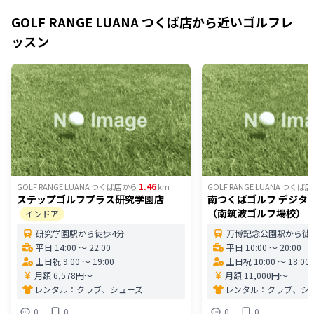
GOLF RANGE LUANA つくば店
から近いゴルフレ
ッスン
1.46
GOLF RANGE LUANA つくば店
から
km
GOLF RANGE LUANA つくば店
ステップゴルフプラス研究学園店
南つくばゴルフ デジタ
（南筑波ゴルフ場校）
インドア
研究学園駅から徒歩4分
万博記念公園駅から徒歩
平日 14:00 〜 22:00
平日 10:00 〜 20:00
土日祝 9:00 〜 19:00
土日祝 10:00 〜 18:00
月額 6,578円〜
月額 11,000円〜
レンタル：
クラブ、シューズ
レンタル：
クラブ、シ
0
0
0
0