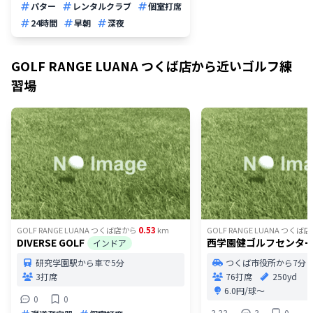
パター
レンタルクラブ
個室打席
24時間
早朝
深夜
GOLF RANGE LUANA つくば店
から近いゴルフ練
習場
0.53
GOLF RANGE LUANA つくば店
から
km
GOLF RANGE LUANA つくば店
DIVERSE GOLF
西学園健ゴルフセンタ
インドア
研究学園駅から車で5分
つくば市役所から7分
3打席
76打席
250yd
6.0円/球〜
0
0
3.33
3
0