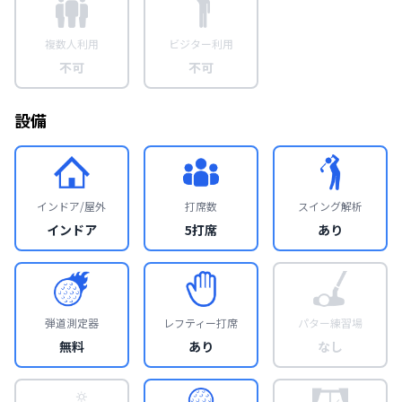
複数人利用
ビジター利用
不可
不可
設備
インドア/屋外
打席数
スイング解析
インドア
5打席
あり
弾道測定器
レフティー打席
パター練習場
無料
あり
なし