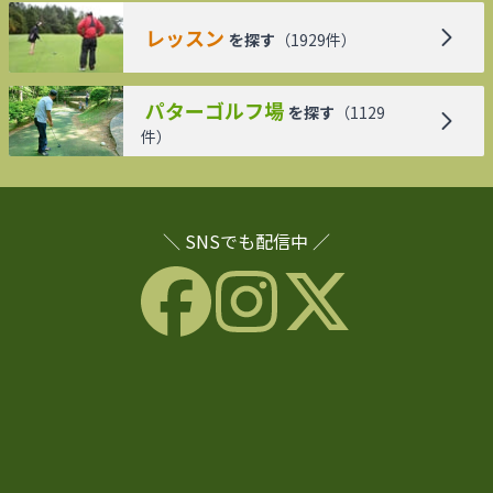
レッスン
を探す
（
1929
件）
パターゴルフ場
を探す
（
1129
件）
＼ SNSでも配信中 ／