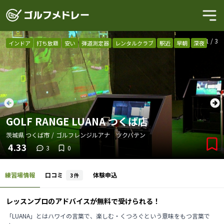
1
/
3
インドア
打ち放題
安い
弾道測定器
レンタルクラブ
駅近
早朝
深夜
GOLF RANGE LUANA つくば店
茨城県
つくば市
/
ゴルフレンジルアナ ツクバテン
4.33
3
0
練習場情報
口コミ
体験申込
3
件
レッスンプロのアドバイスが無料で受けられる！
「LUANA」とはハワイの言葉で、楽しむ・くつろぐという意味をもつ言葉で