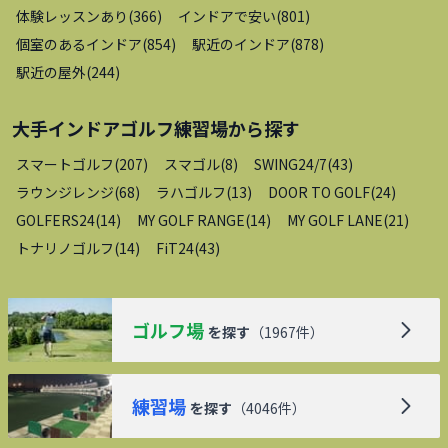
体験レッスンあり
(
366
)
インドアで安い
(
801
)
個室のあるインドア
(
854
)
駅近のインドア
(
878
)
駅近の屋外
(
244
)
大手インドアゴルフ練習場
から探す
スマートゴルフ
(
207
)
スマゴル
(
8
)
SWING24/7
(
43
)
ラウンジレンジ
(
68
)
ラハゴルフ
(
13
)
DOOR TO GOLF
(
24
)
GOLFERS24
(
14
)
MY GOLF RANGE
(
14
)
MY GOLF LANE
(
21
)
トナリノゴルフ
(
14
)
FiT24
(
43
)
ゴルフ場
を探す
（
1967
件）
練習場
を探す
（
4046
件）