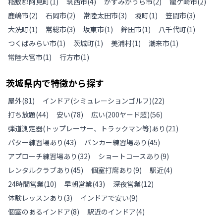
稲敷郡阿見町
(
1
)
筑西市
(
4
)
かすみがうら市
(
2
)
龍ケ崎市
(
2
)
鹿嶋市
(
2
)
石岡市
(
2
)
常陸太田市
(
3
)
境町
(
1
)
笠間市
(
3
)
大洗町
(
1
)
常総市
(
3
)
坂東市
(
1
)
鉾田市
(
1
)
八千代町
(
1
)
つくばみらい市
(
1
)
茨城町
(
1
)
美浦村
(
1
)
潮来市
(
1
)
常陸大宮市
(
1
)
行方市
(
1
)
茨城県
内で特徴から探す
屋外
(
81
)
インドア(シミュレーションゴルフ)
(
22
)
打ち放題
(
44
)
安い
(
78
)
広い(200ヤード超)
(
56
)
弾道測定器(トップレーサー、トラックマン等)あり
(
21
)
パター練習場あり
(
43
)
バンカー練習場あり
(
45
)
アプローチ練習場あり
(
32
)
ショートコースあり
(
9
)
レンタルクラブあり
(
45
)
個室打席あり
(
9
)
駅近
(
4
)
24時間営業
(
10
)
早朝営業
(
43
)
深夜営業
(
12
)
体験レッスンあり
(
3
)
インドアで安い
(
9
)
個室のあるインドア
(
8
)
駅近のインドア
(
4
)