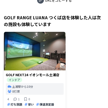
URLをコピーする
GOLF RANGE LUANA つくば店
を体験した人は次
の施設も体験しています
GOLF NEXT24 イオンモール土浦店
インドア
土浦駅から10分
8打席
4
1
0
打ち放題
安い
弾道測定器