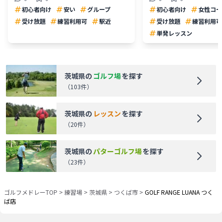
初心者向け
安い
グループ
初心者向け
女性コー
受け放題
練習利用可
駅近
受け放題
練習利用可
単発レッスン
茨城県
の
ゴルフ場
を探す
（
103
件）
茨城県
の
レッスン
を探す
（
20
件）
茨城県
の
パターゴルフ場
を探す
（
23
件）
ゴルフメドレーTOP
>
練習場
>
茨城県
>
つくば市
>
GOLF RANGE LUANA つく
ば店