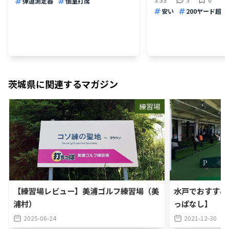
弾道測定器
個室打席
安い
200ヤード超
茨城県
に関連するマガジン
練習場
【練習場レビュー】美浦ゴルフ練習場（美
水戸でおすすめ
浦村）
っぱなし】
2025-06-24
2021-12-30