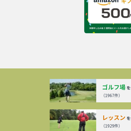
ゴルフ場
を
（
1967
件）
レッスン
を
（
1929
件）