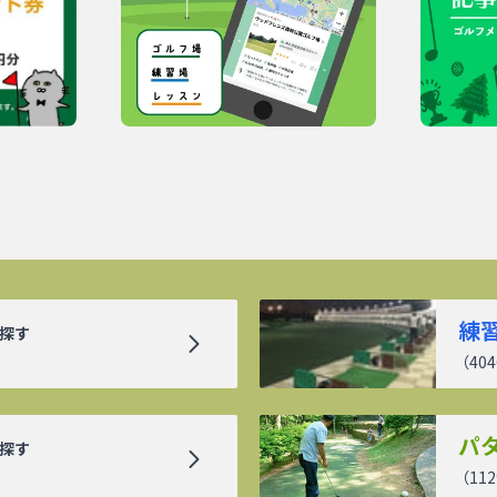
練
探す
（
404
パ
探す
（
112