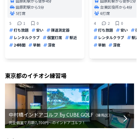
田原町駅から徒歩4分
田原町駅から徒歩1分
田原町駅から5分
台東区役所から4分
5打席
6打席
5
1
0
4
2
0
打ち放題
安い
弾道測定器
打ち放題
安い
弾
レンタルクラブ
個室打席
駅近
レンタルクラブ
駅近
24時間
早朝
深夜
早朝
深夜
東京都
のイチオシ練習場
中村橋インドアゴルフ by CUBE GOLF
（
練馬区
）
完全個室で月額7,700円〜のインドアゴルフ！