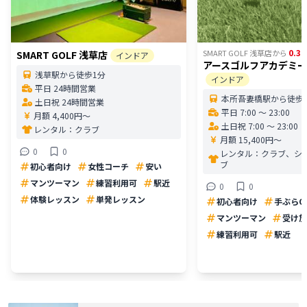
0.38
SMART GOLF 浅草店
から
SMART GOLF 浅草店
インドア
アースゴルフアカデミ
浅草駅から徒歩1分
インドア
平日 24時間営業
本所吾妻橋駅から徒歩
土日祝 24時間営業
平日 7:00 〜 23:00
月額 4,400円〜
土日祝 7:00 〜 23:00
レンタル：
クラブ
月額 15,400円〜
0
0
レンタル：
クラブ、シ
ブ
初心者向け
女性コーチ
安い
マンツーマン
練習利用可
駅近
0
0
体験レッスン
単発レッスン
初心者向け
手ぶらO
マンツーマン
受け放
練習利用可
駅近