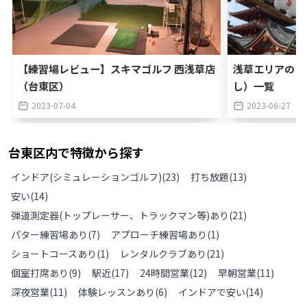
【練習場レビュー】スキマゴルフ 西浅草店
浅草エリアのゴ
（台東区）
し）一覧
2023-07-04
2023-06-27
台東区
内で特徴から探す
インドア(シミュレーションゴルフ)
(
23
)
打ち放題
(
13
)
安い
(
14
)
弾道測定器(トップレーサー、トラックマン等)あり
(
21
)
パター練習場あり
(
7
)
アプローチ練習場あり
(
1
)
ショートコースあり
(
1
)
レンタルクラブあり
(
21
)
個室打席あり
(
9
)
駅近
(
17
)
24時間営業
(
12
)
早朝営業
(
11
)
深夜営業
(
11
)
体験レッスンあり
(
6
)
インドアで安い
(
14
)