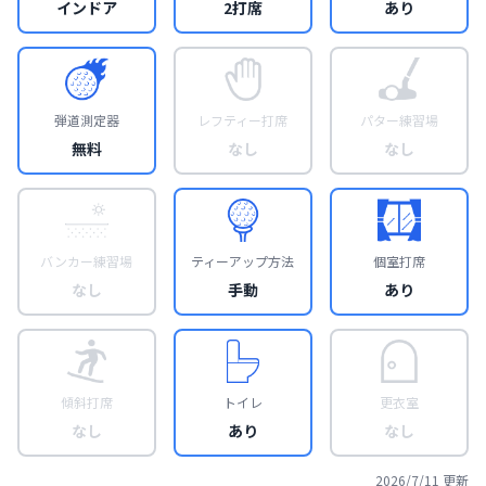
インドア
2打席
あり
弾道測定器
レフティー打席
パター練習場
無料
なし
なし
バンカー練習場
ティーアップ方法
個室打席
なし
手動
あり
傾斜打席
トイレ
更衣室
なし
あり
なし
2026/7/11
更新