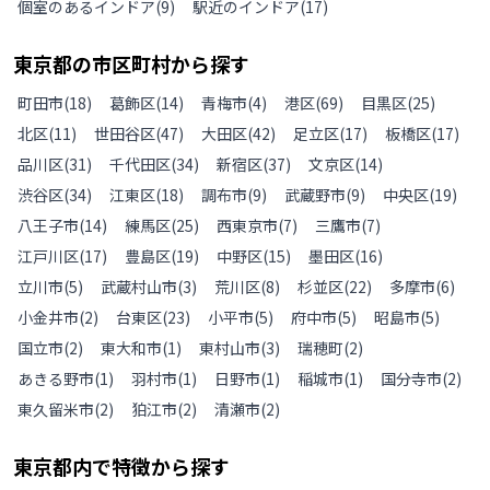
個室のあるインドア
(
9
)
駅近のインドア
(
17
)
東京都
の
市区町村から探す
町田市
(
18
)
葛飾区
(
14
)
青梅市
(
4
)
港区
(
69
)
目黒区
(
25
)
北区
(
11
)
世田谷区
(
47
)
大田区
(
42
)
足立区
(
17
)
板橋区
(
17
)
品川区
(
31
)
千代田区
(
34
)
新宿区
(
37
)
文京区
(
14
)
渋谷区
(
34
)
江東区
(
18
)
調布市
(
9
)
武蔵野市
(
9
)
中央区
(
19
)
八王子市
(
14
)
練馬区
(
25
)
西東京市
(
7
)
三鷹市
(
7
)
江戸川区
(
17
)
豊島区
(
19
)
中野区
(
15
)
墨田区
(
16
)
立川市
(
5
)
武蔵村山市
(
3
)
荒川区
(
8
)
杉並区
(
22
)
多摩市
(
6
)
小金井市
(
2
)
台東区
(
23
)
小平市
(
5
)
府中市
(
5
)
昭島市
(
5
)
国立市
(
2
)
東大和市
(
1
)
東村山市
(
3
)
瑞穂町
(
2
)
あきる野市
(
1
)
羽村市
(
1
)
日野市
(
1
)
稲城市
(
1
)
国分寺市
(
2
)
東久留米市
(
2
)
狛江市
(
2
)
清瀬市
(
2
)
東京都
内で特徴から探す