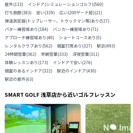
屋外
(
133
)
インドア(シミュレーションゴルフ)
(
560
)
打ち放題
(
383
)
安い
(
329
)
広い(200ヤード超)
(
21
)
弾道測定器(トップレーサー、トラックマン等)あり
(
527
)
パター練習場あり
(
184
)
バンカー練習場あり
(
71
)
アプローチ練習場あり
(
40
)
ショートコースあり
(
5
)
レンタルクラブあり
(
562
)
個室打席あり
(
327
)
駅近
(
493
)
24時間営業
(
362
)
早朝営業
(
333
)
深夜営業
(
311
)
体験レッスンあり
(
173
)
インドアで安い
(
276
)
個室のあるインドア
(
322
)
駅近のインドア
(
430
)
駅近の屋外
(
63
)
SMART GOLF 浅草店
から近いゴルフレッスン