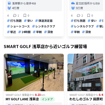
浅草駅から徒歩4分
足立区役所から8分
4打席
5打席
4
1
0
4
2
0
打ち放題
安い
弾道測定器
打ち放題
安い
弾
ショートコース
レンタルクラブ
レンタルクラブ
駅近
駅近
24時間
早朝
深夜
早朝
深夜
SMART GOLF 浅草店
から近いゴルフ練習場
0.23
0.43
SMART GOLF 浅草店
から
km
SMART GOLF 浅草店
から
MY GOLF LANE 浅草店
わたしのゴルフ 田原町
インドア