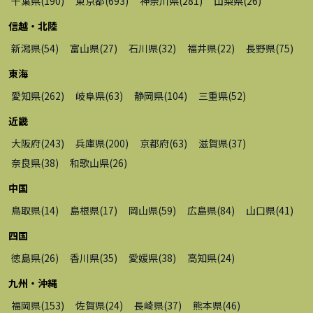
千葉県
(
190
)
東京都
(
693
)
神奈川県
(
281
)
山梨県
(
26
)
信越・北陸
新潟県
(
54
)
富山県
(
27
)
石川県
(
32
)
福井県
(
22
)
長野県
(
75
)
東海
愛知県
(
262
)
岐阜県
(
63
)
静岡県
(
104
)
三重県
(
52
)
近畿
大阪府
(
243
)
兵庫県
(
200
)
京都府
(
63
)
滋賀県
(
37
)
奈良県
(
38
)
和歌山県
(
26
)
中国
鳥取県
(
14
)
島根県
(
17
)
岡山県
(
59
)
広島県
(
84
)
山口県
(
41
)
四国
徳島県
(
26
)
香川県
(
35
)
愛媛県
(
38
)
高知県
(
24
)
九州・沖縄
福岡県
(
153
)
佐賀県
(
24
)
長崎県
(
37
)
熊本県
(
46
)