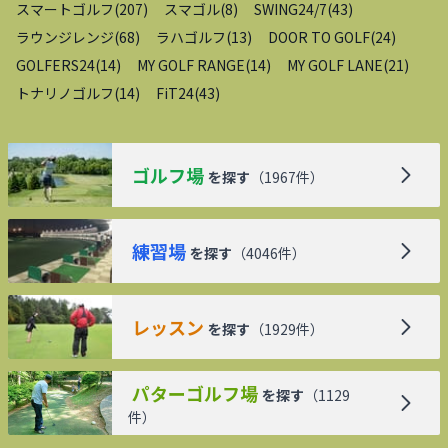
スマートゴルフ
(
207
)
スマゴル
(
8
)
SWING24/7
(
43
)
ラウンジレンジ
(
68
)
ラハゴルフ
(
13
)
DOOR TO GOLF
(
24
)
GOLFERS24
(
14
)
MY GOLF RANGE
(
14
)
MY GOLF LANE
(
21
)
トナリノゴルフ
(
14
)
FiT24
(
43
)
ゴルフ場
を探す
（
1967
件）
練習場
を探す
（
4046
件）
レッスン
を探す
（
1929
件）
パターゴルフ場
を探す
（
1129
件）