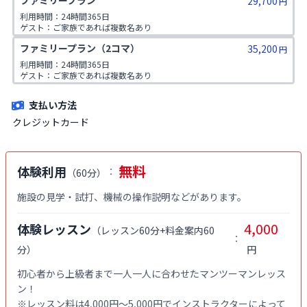
ファミリープラン
29,700
円
利用時間：24時間365日

ゲスト：ご家族であれば複数名あり

※ご入会時にご家族名の登録をお願いしております。二親等までのご家
ファミリープラン（2コマ）
35,200
族が対象です。
円
利用時間：24時間365日

ゲスト：ご家族であれば複数名あり

※ご入会時にご家族名の登録をお願いしております。二親等までのご家
族が対象です。
支払い方法
クレジットカード
無料
体験利用
：
（
60分
）
施設の見学・試打、機械の操作説明などがあります。
4,000
体験レッスン
（
レッスン60分+料金案内60
：
分
）
円
初心者から上級者まで一人一人に合わせたマンツーマンレッス
ン！

※レッスン料は4,000円〜5,000円でインストラクターによって