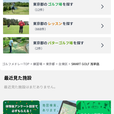
東京都
の
ゴルフ場
を探す
（
12
件）
東京都
の
レッスン
を探す
（
668
件）
東京都
の
パターゴルフ場
を探す
（
2
件）
ゴルフメドレーTOP
>
練習場
>
東京都
>
台東区
>
SMART GOLF 浅草店
最近見た施設
最近見た施設はまだありません。