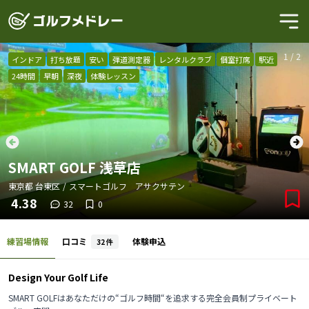
1
/
2
インドア
打ち放題
安い
弾道測定器
レンタルクラブ
個室打席
駅近
24時間
早朝
深夜
体験レッスン
SMART GOLF 浅草店
東京都
台東区
/
スマートゴルフ アサクサテン
4.38
32
0
練習場情報
口コミ
体験申込
32
件
Design Your Golf Life
SMART GOLFはあなただけの“ゴルフ時間“を追求する完全会員制プライベート