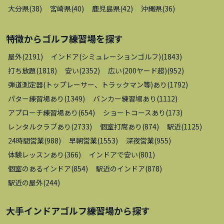
大分県
(
38
)
宮崎県
(
40
)
鹿児島県
(
42
)
沖縄県
(
36
)
特徴から
ゴルフ練習場
を探す
屋外
(
2191
)
インドア(シミュレーションゴルフ)
(
1843
)
打ち放題
(
1818
)
安い
(
2352
)
広い(200ヤード超)
(
952
)
弾道測定器(トップレーサー、トラックマン等)あり
(
1792
)
パター練習場あり
(
1349
)
バンカー練習場あり
(
1112
)
アプローチ練習場あり
(
654
)
ショートコースあり
(
173
)
レンタルクラブあり
(
2733
)
個室打席あり
(
874
)
駅近
(
1125
)
24時間営業
(
988
)
早朝営業
(
1553
)
深夜営業
(
955
)
体験レッスンあり
(
366
)
インドアで安い
(
801
)
個室のあるインドア
(
854
)
駅近のインドア
(
878
)
駅近の屋外
(
244
)
大手インドアゴルフ練習場
から探す