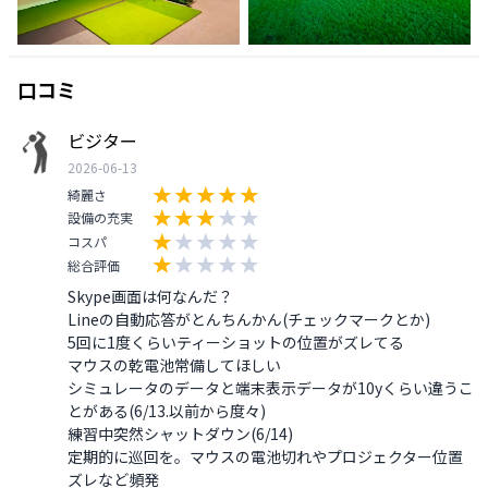
口コミ
ビジター
2026-06-13
綺麗さ
設備の充実
コスパ
総合評価
Skype画面は何なんだ？

Lineの自動応答がとんちんかん(チェックマークとか)

5回に1度くらいティーショットの位置がズレてる

マウスの乾電池常備してほしい

シミュレータのデータと端末表示データが10yくらい違うこ
とがある(6/13.以前から度々)

練習中突然シャットダウン(6/14)

定期的に巡回を。マウスの電池切れやプロジェクター位置
ズレなど頻発
