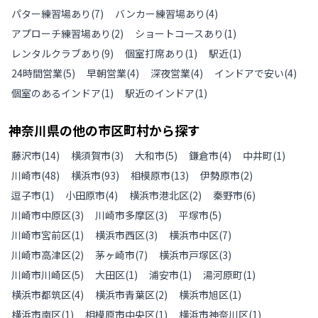
パター練習場あり
(
7
)
バンカー練習場あり
(
4
)
アプローチ練習場あり
(
2
)
ショートコースあり
(
1
)
レンタルクラブあり
(
9
)
個室打席あり
(
1
)
駅近
(
1
)
24時間営業
(
5
)
早朝営業
(
4
)
深夜営業
(
4
)
インドアで安い
(
4
)
個室のあるインドア
(
1
)
駅近のインドア
(
1
)
神奈川県
の
他の
市区町村から探す
藤沢市
(
14
)
横須賀市
(
3
)
大和市
(
5
)
鎌倉市
(
4
)
中井町
(
1
)
川崎市
(
48
)
横浜市
(
93
)
相模原市
(
13
)
伊勢原市
(
2
)
逗子市
(
1
)
小田原市
(
4
)
横浜市港北区
(
2
)
秦野市
(
6
)
川崎市中原区
(
3
)
川崎市多摩区
(
3
)
平塚市
(
5
)
川崎市宮前区
(
1
)
横浜市西区
(
3
)
横浜市中区
(
7
)
川崎市高津区
(
2
)
茅ヶ崎市
(
7
)
横浜市戸塚区
(
3
)
川崎市川崎区
(
5
)
大田区
(
1
)
浦安市
(
1
)
湯河原町
(
1
)
横浜市都筑区
(
4
)
横浜市青葉区
(
2
)
横浜市旭区
(
1
)
横浜市南区
(
1
)
相模原市中央区
(
1
)
横浜市神奈川区
(
1
)