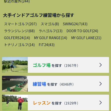
駅近の屋外
(
244
)
大手インドアゴルフ練習場
から探す
スマートゴルフ
(
207
)
スマゴル
(
8
)
SWING24/7
(
43
)
ラウンジレンジ
(
68
)
ラハゴルフ
(
13
)
DOOR TO GOLF
(
24
)
GOLFERS24
(
14
)
MY GOLF RANGE
(
14
)
MY GOLF LANE
(
21
)
トナリノゴルフ
(
14
)
FiT24
(
43
)
ゴルフ場
を探す
（
1967
件）
練習場
を探す
（
4046
件）
レッスン
を探す
（
1929
件）