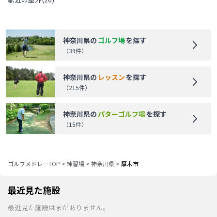
神奈川県
の
ゴルフ場
を探す
（
39
件）
神奈川県
の
レッスン
を探す
（
215
件）
神奈川県
の
パターゴルフ場
を探す
（
15
件）
ゴルフメドレーTOP
>
練習場
>
神奈川県
>
厚木市
最近見た施設
最近見た施設はまだありません。