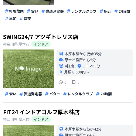
打ち放題
安い
弾道測定器
レンタルクラブ
駅近
24時間
早朝
深夜
SWING24/7 アツギトレリス店
神奈川県
厚木市
インドア
本厚木駅から徒歩35分
厚木市役所から5分
4打席
1コマ
60分
月額 6,600円〜
0
0
安い
弾道測定器
パター
レンタルクラブ
24時間
FiT24 インドアゴルフ厚木林店
神奈川県
厚木市
インドア
本厚木駅から徒歩42分
厚木市役所から6分