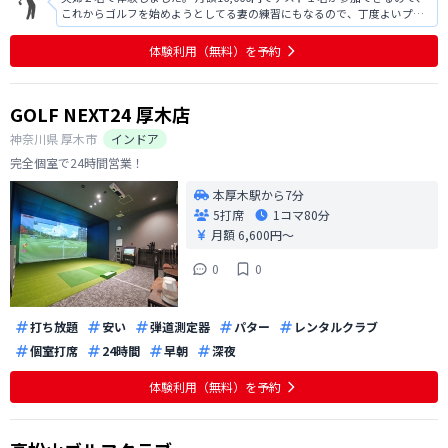
これからゴルフを始めようとしてる妻の練習にもなるので、丁度よいプラ
ンでした。 寒い時期、室内温度も暖かく、加湿器も付けていただいている
ので、快適な空間です。 オーナーさんの人柄がとても良いので安心で、即
体験利用（無料）を予約
申し込みしました。 ゴル
GOLF NEXT24 厚木店
神奈川県
厚木市
インドア
完全個室で24時間営業！
本厚木駅から7分
5打席
1コマ
80分
月額 6,600円〜
0
0
打ち放題
安い
弾道測定器
パター
レンタルクラブ
個室打席
24時間
早朝
深夜
体験利用（無料）を予約