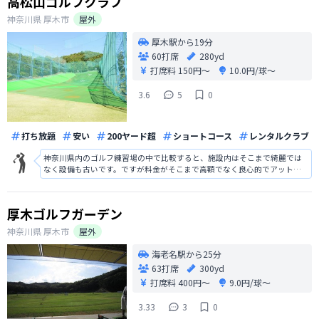
高松山ゴルフクラブ
神奈川県
厚木市
屋外
厚木駅から19分
60打席
280yd
打席料
150円〜
10.0円/球〜
3.6
5
0
打ち放題
安い
200ヤード超
ショートコース
レンタルクラブ
神奈川県内のゴルフ練習場の中で比較すると、施設内はそこまで綺麗では
なく設備も古いです。ですが料金がそこまで高額でなく良心的でアットホ
ームな練習場なところがウリです。価格が安いので頻繁に練習で通えます
し、日々のルーティンの一つとして利用するのにオススメです。
厚木ゴルフガーデン
神奈川県
厚木市
屋外
海老名駅から25分
63打席
300yd
打席料
400円〜
9.0円/球〜
3.33
3
0