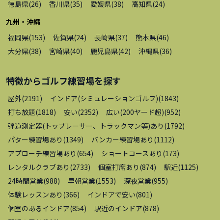
徳島県
(
26
)
香川県
(
35
)
愛媛県
(
38
)
高知県
(
24
)
九州・沖縄
福岡県
(
153
)
佐賀県
(
24
)
長崎県
(
37
)
熊本県
(
46
)
大分県
(
38
)
宮崎県
(
40
)
鹿児島県
(
42
)
沖縄県
(
36
)
特徴から
ゴルフ練習場
を探す
屋外
(
2191
)
インドア(シミュレーションゴルフ)
(
1843
)
打ち放題
(
1818
)
安い
(
2352
)
広い(200ヤード超)
(
952
)
弾道測定器(トップレーサー、トラックマン等)あり
(
1792
)
パター練習場あり
(
1349
)
バンカー練習場あり
(
1112
)
アプローチ練習場あり
(
654
)
ショートコースあり
(
173
)
レンタルクラブあり
(
2733
)
個室打席あり
(
874
)
駅近
(
1125
)
24時間営業
(
988
)
早朝営業
(
1553
)
深夜営業
(
955
)
体験レッスンあり
(
366
)
インドアで安い
(
801
)
個室のあるインドア
(
854
)
駅近のインドア
(
878
)