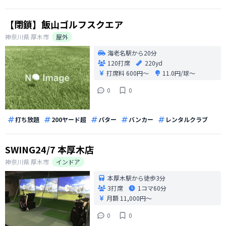
あるのがたまにキズ。
【閉鎖】飯山ゴルフスクエア
神奈川県
厚木市
屋外
海老名駅から20分
120打席
220yd
打席料
600円〜
11.0円/球〜
0
0
打ち放題
200ヤード超
パター
バンカー
レンタルクラブ
SWING24/7 本厚木店
神奈川県
厚木市
インドア
本厚木駅から徒歩3分
3打席
1コマ
60分
月額 11,000円〜
0
0