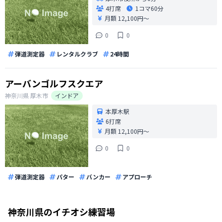
4打席
1コマ
60分
月額 12,100円〜
0
0
弾道測定器
レンタルクラブ
24時間
アーバンゴルフスクエア
神奈川県
厚木市
インドア
本厚木駅
6打席
月額 12,100円〜
0
0
弾道測定器
パター
バンカー
アプローチ
神奈川県
のイチオシ練習場