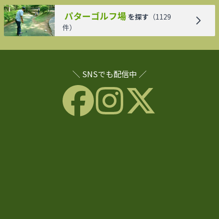
パターゴルフ場
を探す
（
1129
件）
＼ SNSでも配信中 ／