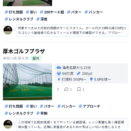
打ち放題
安い
200ヤード超
パター
バンカー
レンタルクラブ
深夜
特筆すべきは土日祝日夜間のサービスタイム。ボール代が18時以降250円/1
カゴという破格値で広大なフィールド環境下の練習ができる。アプローチ
練習用グリーンは現在休止中で初めて来訪した1年ほど前から開いてる姿は
見たことないので要注意。
厚木ゴルフプラザ
神奈川県
厚木市
屋外
海老名駅から15分
66打席
200yd
打席料
500円〜
9.0円/球〜
3
1
1
打ち放題
安い
パター
バンカー
アプローチ
レンタルクラブ
早朝
この地域で比較的夜遅くまでやっている練習場。レンジ距離も長く練習環
境は整っている。近隣に家畜舎があるためか芳ばしい匂いを感じるときが