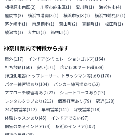
相模原市南区
(
2
)
川崎市麻生区
(
1
)
愛川町
(
1
)
海老名市
(
4
)
座間市
(
3
)
横浜市港南区
(
1
)
横浜市泉区
(
1
)
横浜市鶴見区
(
1
)
茅ケ崎市
(
1
)
南足柄市
(
1
)
葉山町
(
2
)
真鶴町
(
1
)
松田町
(
1
)
綾瀬市
(
1
)
大井町
(
1
)
箱根町
(
1
)
神奈川県
内で特徴から探す
屋外
(
117
)
インドア(シミュレーションゴルフ)
(
164
)
打ち放題
(
160
)
安い
(
171
)
広い(200ヤード超)
(
39
)
弾道測定器(トップレーサー、トラックマン等)あり
(
170
)
パター練習場あり
(
104
)
バンカー練習場あり
(
52
)
アプローチ練習場あり
(
22
)
ショートコースあり
(
13
)
レンタルクラブあり
(
213
)
個室打席あり
(
79
)
駅近
(
128
)
24時間営業
(
112
)
早朝営業
(
141
)
深夜営業
(
118
)
体験レッスンあり
(
46
)
インドアで安い
(
97
)
個室のあるインドア
(
74
)
駅近のインドア
(
102
)
駅近の屋外
(
26
)