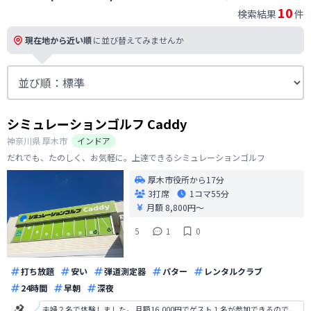
10
検索結果
件
現在地から近い順
に並び替えてみませんか
シミュレーションゴルフ Caddy
神奈川県
厚木市
インドア
だれでも、たのしく、お気軽に。上達できるシミュレーションゴルフ
厚木市役所から17分
3打席
1コマ
55分
月額 8,800円〜
5
1
0
打ち放題
安い
弾道測定器
パター
レンタルクラブ
24時間
早朝
深夜
夫婦２名で体験しました。 月額16,000円でゲスト１名が参加できるので、