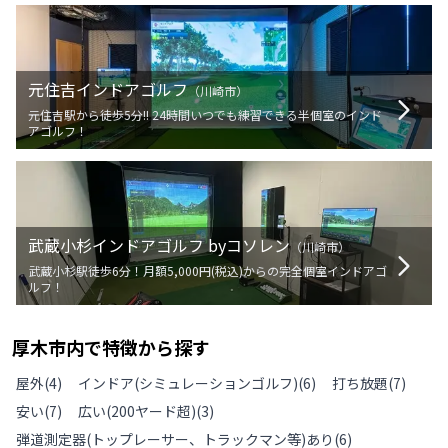
元住吉インドアゴルフ
（
川崎市
）
元住吉駅から徒歩5分!! 24時間いつでも練習できる半個室のインド
アゴルフ！
武蔵小杉インドアゴルフ byコソレン
（
川崎市
）
武蔵小杉駅徒歩6分！月額5,000円(税込)からの完全個室インドアゴ
ルフ！
厚木市
内で特徴から探す
屋外
(
4
)
インドア(シミュレーションゴルフ)
(
6
)
打ち放題
(
7
)
安い
(
7
)
広い(200ヤード超)
(
3
)
弾道測定器(トップレーサー、トラックマン等)あり
(
6
)