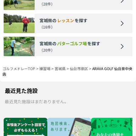
（
28
件）
宮城県
の
レッスン
を探す
（
16
件）
宮城県
の
パターゴルフ場
を探す
（
20
件）
ゴルフメドレーTOP
>
練習場
>
宮城県
>
仙台市泉区
>
ARAVA GOLF 仙台泉中央
店
最近見た施設
最近見た施設はまだありません。