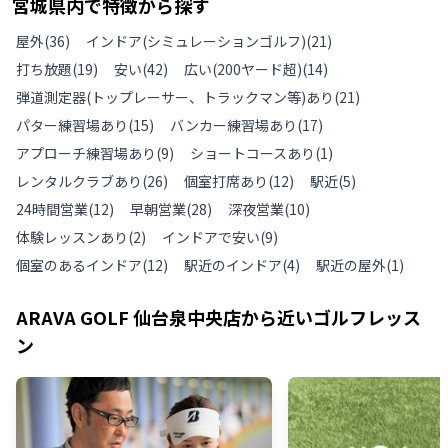
宮城県
内で特徴から探す
屋外
(
36
)
インドア(シミュレーションゴルフ)
(
21
)
打ち放題
(
19
)
安い
(
42
)
広い(200ヤード超)
(
14
)
弾道測定器(トップレーサー、トラックマン等)あり
(
21
)
パター練習場あり
(
15
)
バンカー練習場あり
(
17
)
アプローチ練習場あり
(
9
)
ショートコースあり
(
1
)
レンタルクラブあり
(
26
)
個室打席あり
(
12
)
駅近
(
5
)
24時間営業
(
12
)
早朝営業
(
28
)
深夜営業
(
10
)
体験レッスンあり
(
2
)
インドアで安い
(
9
)
個室のあるインドア
(
12
)
駅近のインドア
(
4
)
駅近の屋外
(
1
)
ARAVA GOLF 仙台泉中央店
から近いゴルフレッス
ン