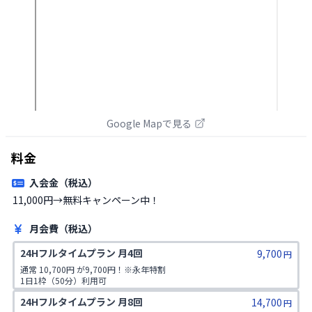
Google Mapで見る
料金
入会金（税込）
11,000円→無料キャンペーン中！
月会費（税込）
24Hフルタイムプラン 月4回
9,700
円
通常 10,700円 が9,700円！※永年特割

1日1枠（50分）利用可

利用可能時間：24時間

24Hフルタイムプラン 月8回
14,700
所属店舗のみ
円