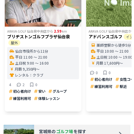
2.59
ARAVA GOLF 仙台泉中央店
から
km
ARAVA GOLF 仙台泉中央店
か
ブリヂストンゴルフプラザ仙台泉
アドバンスゴルフ
イン
屋外
薬師堂駅から徒歩5分
仙台市役所から11分
平日 10:00 〜 21:00
平日 11:00 〜 21:00
土日祝 10:00 〜 19:00
土日祝 9:00 〜 16:00
月額 17,600円〜
月額 9,350円〜
0
0
レンタル：
クラブ
初心者向け
女性コー
4
2
0
練習利用可
駅近
初心者向け
安い
グループ
練習利用可
体験レッスン
宮城県
の
ゴルフ場
を探す