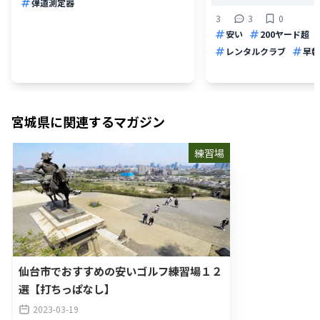
弾道測定器
3
3
0
安い
200ヤード超
レンタルクラブ
早朝
宮城県
に関連するマガジン
練習場
仙台市でおすすめの安いゴルフ練習場１２
選【打ちっぱなし】
2023-03-19