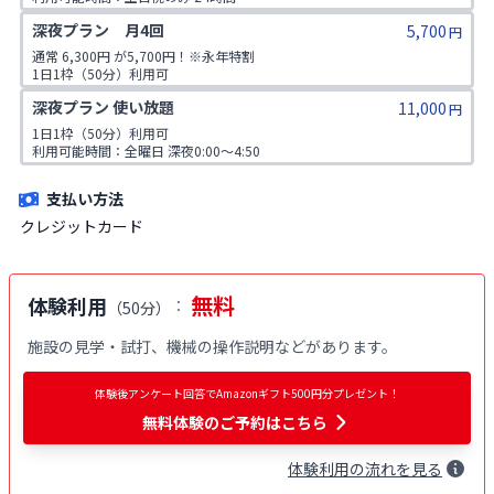
仙台エリア全店舗利用可
深夜プラン　月4回
5,700
円
通常 6,300円 が5,700円！※永年特割

1日1枠（50分）利用可

利用可能時間：全曜日 深夜0:00〜4:50

深夜プラン 使い放題
11,000
所属店舗のみ
円
1日1枠（50分）利用可

利用可能時間：全曜日 深夜0:00〜4:50

仙台エリア全店舗利用可
支払い方法
クレジットカード
無料
体験利用
：
（
50分
）
施設の見学・試打、機械の操作説明などがあります。
体験後アンケート回答でAmazonギフト500円分プレゼント！
無料体験
のご予約はこちら
体験
利用
の流れを見る