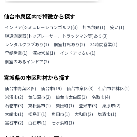
仙台市泉区
内で特徴から探す
インドア(シミュレーションゴルフ)
(
3
)
打ち放題
(
1
)
安い
(
1
)
弾道測定器(トップレーサー、トラックマン等)あり
(
3
)
レンタルクラブあり
(
1
)
個室打席あり
(
2
)
24時間営業
(
1
)
早朝営業
(
1
)
深夜営業
(
1
)
インドアで安い
(
1
)
個室のあるインドア
(
2
)
宮城県
の
市区町村から探す
仙台市青葉区
(
5
)
仙台市
(
19
)
仙台市泉区
(
3
)
仙台市若林区
(
1
)
岩沼市
(
2
)
気仙沼市
(
2
)
仙台市太白区
(
1
)
名取市
(
4
)
石巻市
(
3
)
東松島市
(
1
)
柴田町
(
1
)
登米市
(
3
)
栗原市
(
2
)
大崎市
(
1
)
松島町
(
1
)
角田市
(
1
)
大和町
(
2
)
塩竈市
(
1
)
富谷市
(
2
)
白石市
(
1
)
七ヶ浜町
(
1
)