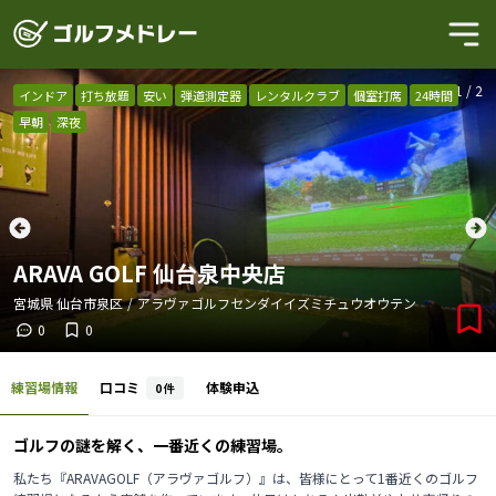
1
/
2
インドア
打ち放題
安い
弾道測定器
レンタルクラブ
個室打席
24時間
早朝
深夜
ARAVA GOLF 仙台泉中央店
宮城県
仙台市泉区
/
アラヴァゴルフセンダイイズミチュウオウテン
0
0
練習場情報
口コミ
体験申込
0
件
ゴルフの謎を解く、一番近くの練習場。
私たち『ARAVAGOLF（アラヴァゴルフ）』は、皆様にとって1番近くのゴルフ