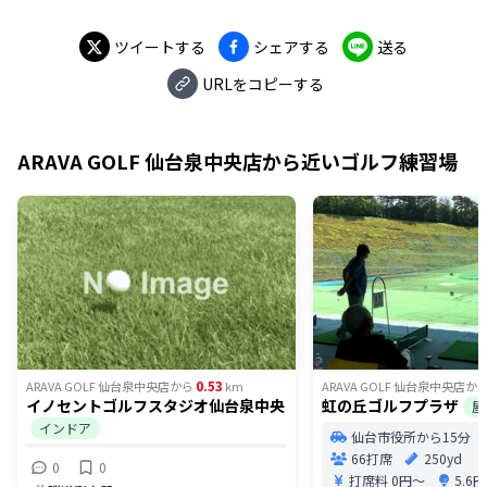
ツイートする
シェアする
送る
URLをコピーする
ARAVA GOLF 仙台泉中央店
から近いゴルフ練習場
0.53
ARAVA GOLF 仙台泉中央店
から
km
ARAVA GOLF 仙台泉中央店
か
イノセントゴルフスタジオ仙台泉中央
虹の丘ゴルフプラザ
屋
インドア
仙台市役所から15分
66打席
250yd
0
0
打席料
0円〜
5.6