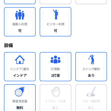
複数人利用
ビジター利用
可
可
設備
インドア/屋外
打席数
スイング解析
インドア
2打席
あり
弾道測定器
レフティー打席
パター練習場
無料
なし
なし