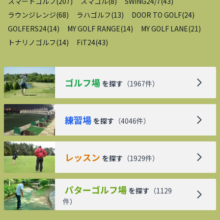
スマートゴルフ
(
207
)
スマゴル
(
8
)
SWING24/7
(
43
)
ラウンジレンジ
(
68
)
ラハゴルフ
(
13
)
DOOR TO GOLF
(
24
)
GOLFERS24
(
14
)
MY GOLF RANGE
(
14
)
MY GOLF LANE
(
21
)
トナリノゴルフ
(
14
)
FiT24
(
43
)
ゴルフ場
を探す
（
1967
件）
練習場
を探す
（
4046
件）
レッスン
を探す
（
1929
件）
パターゴルフ場
を探す
（
1129
件）