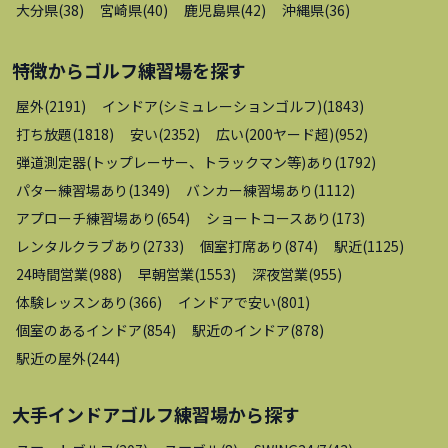
大分県
(
38
)
宮崎県
(
40
)
鹿児島県
(
42
)
沖縄県
(
36
)
特徴から
ゴルフ練習場
を探す
屋外
(
2191
)
インドア(シミュレーションゴルフ)
(
1843
)
打ち放題
(
1818
)
安い
(
2352
)
広い(200ヤード超)
(
952
)
弾道測定器(トップレーサー、トラックマン等)あり
(
1792
)
パター練習場あり
(
1349
)
バンカー練習場あり
(
1112
)
アプローチ練習場あり
(
654
)
ショートコースあり
(
173
)
レンタルクラブあり
(
2733
)
個室打席あり
(
874
)
駅近
(
1125
)
24時間営業
(
988
)
早朝営業
(
1553
)
深夜営業
(
955
)
体験レッスンあり
(
366
)
インドアで安い
(
801
)
個室のあるインドア
(
854
)
駅近のインドア
(
878
)
駅近の屋外
(
244
)
大手インドアゴルフ練習場
から探す