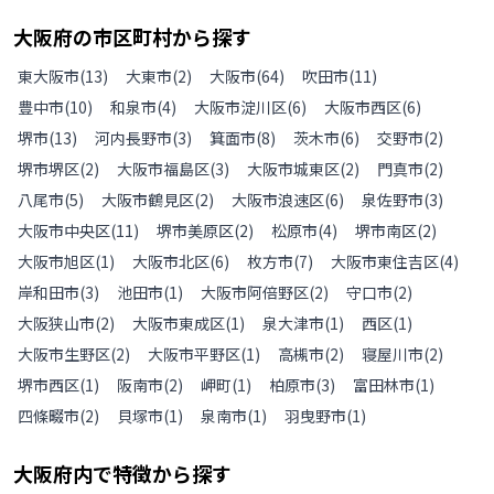
大阪府
の
市区町村から探す
東大阪市
(
13
)
大東市
(
2
)
大阪市
(
64
)
吹田市
(
11
)
豊中市
(
10
)
和泉市
(
4
)
大阪市淀川区
(
6
)
大阪市西区
(
6
)
堺市
(
13
)
河内長野市
(
3
)
箕面市
(
8
)
茨木市
(
6
)
交野市
(
2
)
堺市堺区
(
2
)
大阪市福島区
(
3
)
大阪市城東区
(
2
)
門真市
(
2
)
八尾市
(
5
)
大阪市鶴見区
(
2
)
大阪市浪速区
(
6
)
泉佐野市
(
3
)
大阪市中央区
(
11
)
堺市美原区
(
2
)
松原市
(
4
)
堺市南区
(
2
)
大阪市旭区
(
1
)
大阪市北区
(
6
)
枚方市
(
7
)
大阪市東住吉区
(
4
)
岸和田市
(
3
)
池田市
(
1
)
大阪市阿倍野区
(
2
)
守口市
(
2
)
大阪狭山市
(
2
)
大阪市東成区
(
1
)
泉大津市
(
1
)
西区
(
1
)
大阪市生野区
(
2
)
大阪市平野区
(
1
)
高槻市
(
2
)
寝屋川市
(
2
)
堺市西区
(
1
)
阪南市
(
2
)
岬町
(
1
)
柏原市
(
3
)
富田林市
(
1
)
四條畷市
(
2
)
貝塚市
(
1
)
泉南市
(
1
)
羽曳野市
(
1
)
大阪府
内で特徴から探す