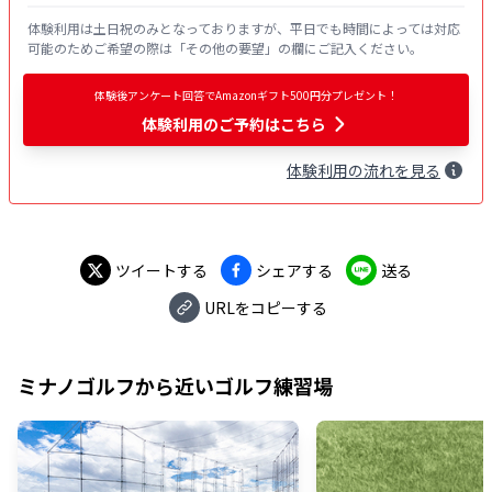
体験利用は土日祝のみとなっておりますが、平日でも時間によっては対応
可能のためご希望の際は「その他の要望」の欄にご記入ください。
体験後アンケート回答でAmazonギフト500円分プレゼント！
体験利用
のご予約はこちら
体験
利用
の流れを見る
ツイートする
シェアする
送る
URLをコピーする
ミナノゴルフ
から近いゴルフ練習場