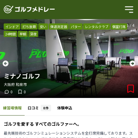
1
/
4
インドア
打ち放題
安い
弾道測定器
パター
レンタルクラブ
個室打席
24時間
早朝
深夜
ミナノゴルフ
大阪府
和泉市
0
0
練習場情報
口コミ
体験申込
0
件
ゴルフを愛する すべてのゴルファーへ。
最先端技術のゴルフシミュレーションシステムを全打席完備しております。ス