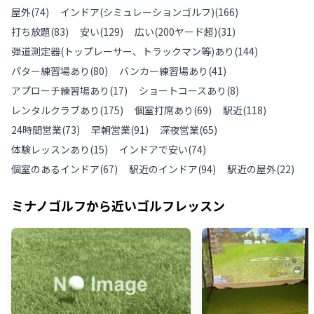
屋外
(
74
)
インドア(シミュレーションゴルフ)
(
166
)
打ち放題
(
83
)
安い
(
129
)
広い(200ヤード超)
(
31
)
弾道測定器(トップレーサー、トラックマン等)あり
(
144
)
パター練習場あり
(
80
)
バンカー練習場あり
(
41
)
アプローチ練習場あり
(
17
)
ショートコースあり
(
8
)
レンタルクラブあり
(
175
)
個室打席あり
(
69
)
駅近
(
118
)
24時間営業
(
73
)
早朝営業
(
91
)
深夜営業
(
65
)
体験レッスンあり
(
15
)
インドアで安い
(
74
)
個室のあるインドア
(
67
)
駅近のインドア
(
94
)
駅近の屋外
(
22
)
ミナノゴルフ
から近いゴルフレッスン