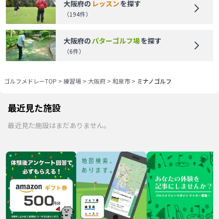
大阪府
の
レッスン
を探す
（
194
件）
大阪府
の
パターゴルフ場
を探す
（
6
件）
ゴルフメドレーTOP
>
練習場
>
大阪府
>
和泉市
>
ミナノゴルフ
最近見た施設
最近見た施設はまだありません。