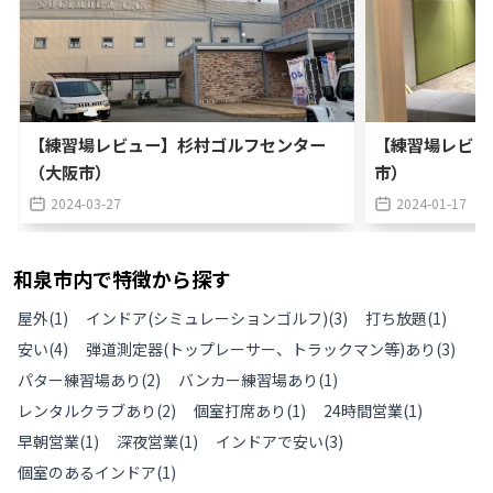
【練習場レビュー】杉村ゴルフセンター
【練習場レビュ
（大阪市）
市）
2024-03-27
2024-01-17
和泉市
内で特徴から探す
屋外
(
1
)
インドア(シミュレーションゴルフ)
(
3
)
打ち放題
(
1
)
安い
(
4
)
弾道測定器(トップレーサー、トラックマン等)あり
(
3
)
パター練習場あり
(
2
)
バンカー練習場あり
(
1
)
レンタルクラブあり
(
2
)
個室打席あり
(
1
)
24時間営業
(
1
)
早朝営業
(
1
)
深夜営業
(
1
)
インドアで安い
(
3
)
個室のあるインドア
(
1
)