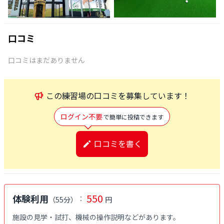
口コミ
口コミはまだありません
この
練習場
の口コミを募集しています！
ログイン不要
で簡単に投稿できます
口コミを書く
550
体験利用
：
（
55分
）
円
施設の見学・試打、機械の操作説明などがあります。