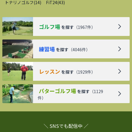
トナリノゴルフ
(
14
)
FiT24
(
43
)
ゴルフ場
を探す
（
1967
件）
練習場
を探す
（
4046
件）
レッスン
を探す
（
1929
件）
パターゴルフ場
を探す
（
1129
件）
＼ SNSでも配信中 ／