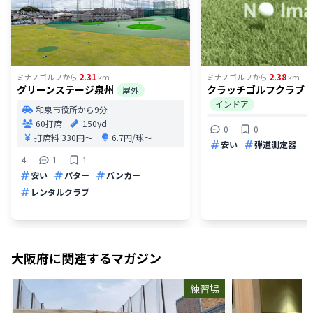
2.31
2.38
ミナノゴルフ
から
km
ミナノゴルフ
から
km
グリーンステージ泉州
クラッチゴルフクラブ 
屋外
インドア
和泉市役所から9分
60打席
150yd
0
0
打席料
330円〜
6.7円/球〜
安い
弾道測定器
4
1
1
安い
パター
バンカー
レンタルクラブ
大阪府
に関連するマガジン
練習場