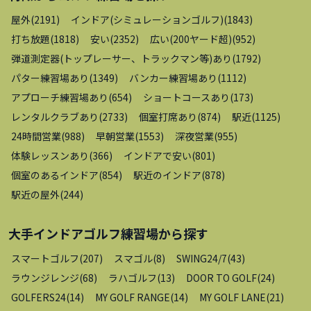
屋外
(
2191
)
インドア(シミュレーションゴルフ)
(
1843
)
打ち放題
(
1818
)
安い
(
2352
)
広い(200ヤード超)
(
952
)
弾道測定器(トップレーサー、トラックマン等)あり
(
1792
)
パター練習場あり
(
1349
)
バンカー練習場あり
(
1112
)
アプローチ練習場あり
(
654
)
ショートコースあり
(
173
)
レンタルクラブあり
(
2733
)
個室打席あり
(
874
)
駅近
(
1125
)
24時間営業
(
988
)
早朝営業
(
1553
)
深夜営業
(
955
)
体験レッスンあり
(
366
)
インドアで安い
(
801
)
個室のあるインドア
(
854
)
駅近のインドア
(
878
)
駅近の屋外
(
244
)
大手インドアゴルフ練習場
から探す
スマートゴルフ
(
207
)
スマゴル
(
8
)
SWING24/7
(
43
)
ラウンジレンジ
(
68
)
ラハゴルフ
(
13
)
DOOR TO GOLF
(
24
)
GOLFERS24
(
14
)
MY GOLF RANGE
(
14
)
MY GOLF LANE
(
21
)