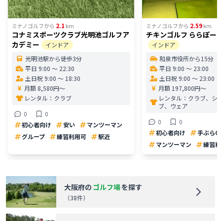
2.1
2.59
ミナノゴルフ
から
km
ミナノゴルフ
から
km
コナミスポーツクラブ光明池ゴルフア
チキンゴルフ ららぽー
カデミー
インドア
インドア
光明池駅から徒歩3分
和泉市役所から15分
平日 9:00 〜 22:30
平日 9:00 〜 23:00
土日祝 9:00 〜 18:30
土日祝 9:00 〜 23:00
月額 8,580円〜
月額 197,800円〜
レンタル：
クラブ
レンタル：
クラブ、シ
ブ、ウェア
0
0
0
0
初心者向け
安い
マンツーマン
初心者向け
手ぶらO
グループ
練習利用可
駅近
マンツーマン
練習利
大阪府
の
ゴルフ場
を探す
（
38
件）