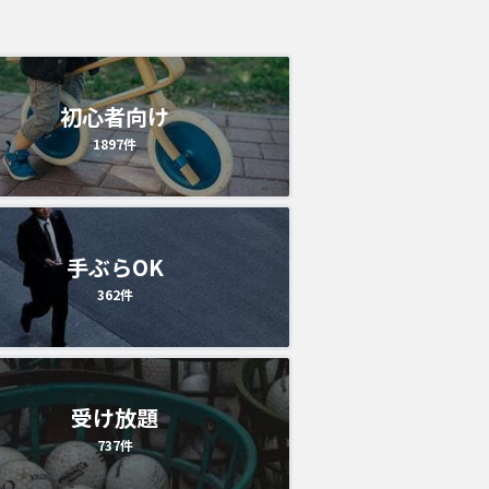
初心者向け
1897
件
手ぶらOK
362
件
受け放題
737
件