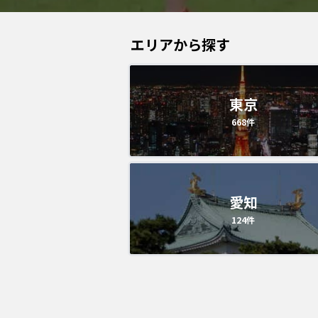
エリアから探す
東京
668
件
愛知
124
件