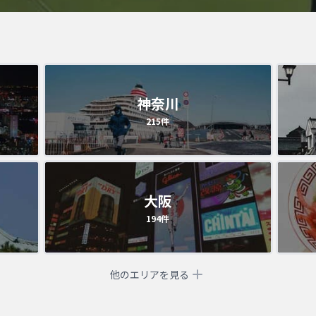
神奈川
215
件
大阪
194
件
他のエリアを見る