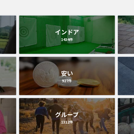
インドア
1434
件
安い
927
件
グループ
1312
件