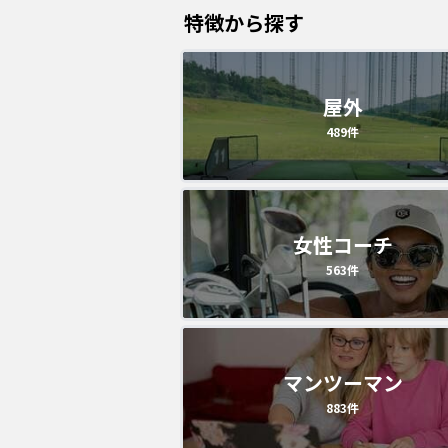
特徴から探す
屋外
489
件
女性コーチ
563
件
マンツーマン
883
件