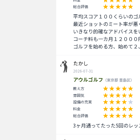
総合評価
平均スコア１００くらいのゴル
最近ショットのミート率が悪く
いきなり的確なアドバイスを
コーチ料も一カ月１２０００
ゴルフを始める方、始めて２
たかし
2026-07-31
アウルゴルフ
（東京都 豊島区）
教え方
雰囲気
設備の充実
料金
総合評価
3ヶ月通ってたった5回のレ