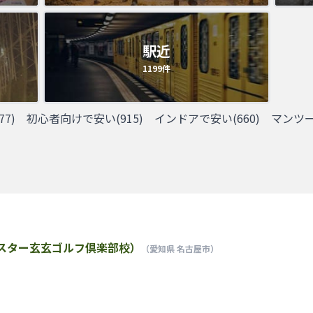
駅近
1199
件
77
)
初心者向けで安い
(
915
)
インドアで安い
(
660
)
マンツ
スター玄玄ゴルフ倶楽部校）
（愛知県 名古屋市）