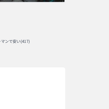
ーマンで安い
(
417
)