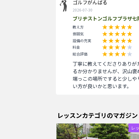
ゴルフがんばる
2026-07-30
ブリヂストンゴルフプラザ七
教え方
雰囲気
設備の充実
料金
総合評価
丁寧に教えてくださりありが
るか分かりませんが、沢山褒
端っこの場所ですると少しや
い方が良いかと思います。
レッスンカテゴリのマガジン
レ