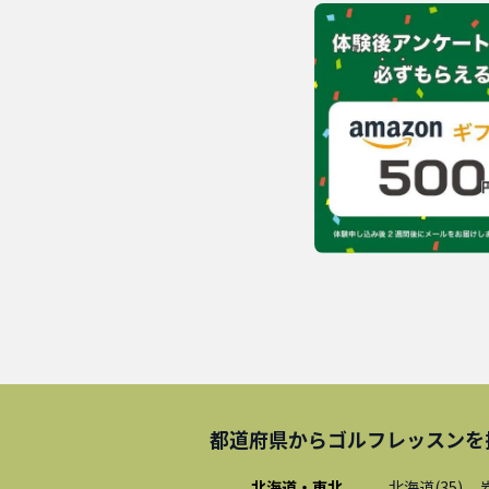
都道府県から
ゴルフレッスン
を
北海道・東北
北海道
(
35
)