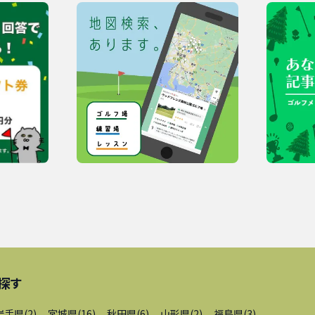
探す
岩手県
(
2
)
宮城県
(
16
)
秋田県
(
6
)
山形県
(
2
)
福島県
(
3
)