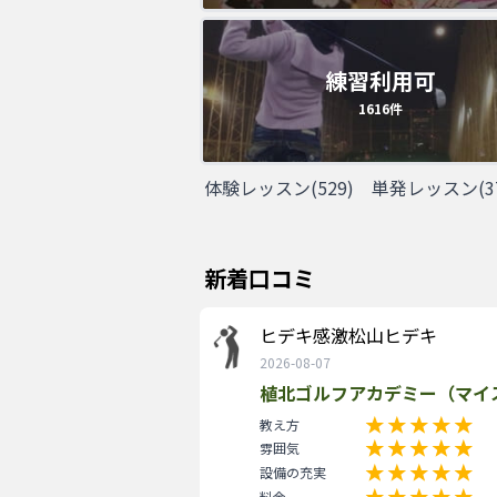
練習利用可
1616
件
体験レッスン
(
529
)
単発レッスン
(
3
新着口コミ
ヒデキ感激松山ヒデキ
2026-08-07
植北ゴルフアカデミー（マイ
教え方
雰囲気
設備の充実
料金