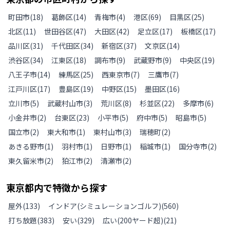
町田市
(
18
)
葛飾区
(
14
)
青梅市
(
4
)
港区
(
69
)
目黒区
(
25
)
北区
(
11
)
世田谷区
(
47
)
大田区
(
42
)
足立区
(
17
)
板橋区
(
17
)
品川区
(
31
)
千代田区
(
34
)
新宿区
(
37
)
文京区
(
14
)
渋谷区
(
34
)
江東区
(
18
)
調布市
(
9
)
武蔵野市
(
9
)
中央区
(
19
)
八王子市
(
14
)
練馬区
(
25
)
西東京市
(
7
)
三鷹市
(
7
)
江戸川区
(
17
)
豊島区
(
19
)
中野区
(
15
)
墨田区
(
16
)
立川市
(
5
)
武蔵村山市
(
3
)
荒川区
(
8
)
杉並区
(
22
)
多摩市
(
6
)
小金井市
(
2
)
台東区
(
23
)
小平市
(
5
)
府中市
(
5
)
昭島市
(
5
)
国立市
(
2
)
東大和市
(
1
)
東村山市
(
3
)
瑞穂町
(
2
)
あきる野市
(
1
)
羽村市
(
1
)
日野市
(
1
)
稲城市
(
1
)
国分寺市
(
2
)
東久留米市
(
2
)
狛江市
(
2
)
清瀬市
(
2
)
東京都
内で特徴から探す
屋外
(
133
)
インドア(シミュレーションゴルフ)
(
560
)
打ち放題
(
383
)
安い
(
329
)
広い(200ヤード超)
(
21
)