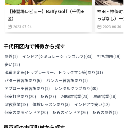
【練習場レビュー】Baffy Golf（千代田
神田・神保町エ
区）
っぱなし）一覧
2023-07-04
2023-06-30
千代田区
内で特徴から探す
屋外
(
1
)
インドア(シミュレーションゴルフ)
(
33
)
打ち放題
(
19
)
安い
(
12
)
弾道測定器(トップレーサー、トラックマン等)あり
(
31
)
パター練習場あり
(
6
)
バンカー練習場あり
(
1
)
アプローチ練習場あり
(
1
)
レンタルクラブあり
(
30
)
個室打席あり
(
20
)
駅近
(
27
)
24時間営業
(
23
)
早朝営業
(
18
)
深夜営業
(
18
)
体験レッスンあり
(
3
)
インドアで安い
(
12
)
個室のあるインドア
(
20
)
駅近のインドア
(
26
)
駅近の屋外
(
1
)
東京都
の
市区町村から探す