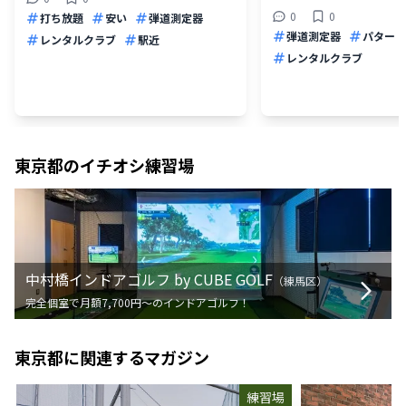
0
0
打ち放題
安い
弾道測定器
弾道測定器
パター
レンタルクラブ
駅近
レンタルクラブ
東京都
のイチオシ練習場
中村橋インドアゴルフ by CUBE GOLF
（
練馬区
）
完全個室で月額7,700円〜のインドアゴルフ！
東京都
に関連するマガジン
練習場