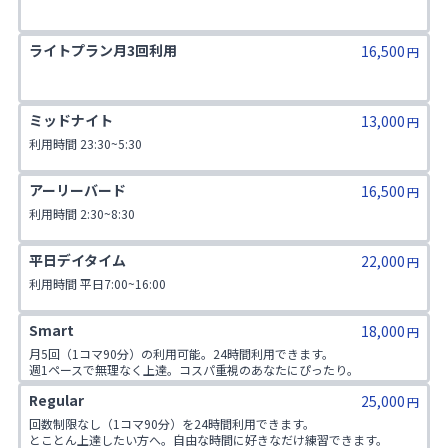
ライトプラン月3回利用
16,500
円
ミッドナイト
13,000
円
利用時間 23:30~5:30
アーリーバード
16,500
円
利用時間 2:30~8:30
平日デイタイム
22,000
円
利用時間 平日7:00~16:00
Smart
18,000
円
月5回（1コマ90分）の利用可能。24時間利用できます。

週1ペースで無理なく上達。コスパ重視のあなたにぴったり。

本プラン契約者は通常の追加チケット購入代金が6,500円→3,000円とさ
Regular
25,000
らにお得。
円
回数制限なし（1コマ90分）を24時間利用できます。

とことん上達したい方へ。自由な時間に好きなだけ練習できます。
