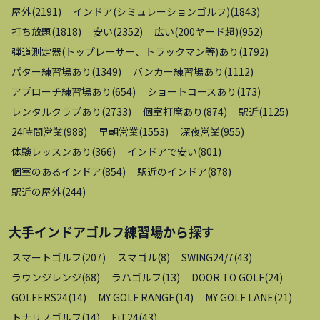
屋外
(
2191
)
インドア(シミュレーションゴルフ)
(
1843
)
打ち放題
(
1818
)
安い
(
2352
)
広い(200ヤード超)
(
952
)
弾道測定器(トップレーサー、トラックマン等)あり
(
1792
)
パター練習場あり
(
1349
)
バンカー練習場あり
(
1112
)
アプローチ練習場あり
(
654
)
ショートコースあり
(
173
)
レンタルクラブあり
(
2733
)
個室打席あり
(
874
)
駅近
(
1125
)
24時間営業
(
988
)
早朝営業
(
1553
)
深夜営業
(
955
)
体験レッスンあり
(
366
)
インドアで安い
(
801
)
個室のあるインドア
(
854
)
駅近のインドア
(
878
)
駅近の屋外
(
244
)
大手インドアゴルフ練習場
から探す
スマートゴルフ
(
207
)
スマゴル
(
8
)
SWING24/7
(
43
)
ラウンジレンジ
(
68
)
ラハゴルフ
(
13
)
DOOR TO GOLF
(
24
)
GOLFERS24
(
14
)
MY GOLF RANGE
(
14
)
MY GOLF LANE
(
21
)
トナリノゴルフ
(
14
)
FiT24
(
43
)