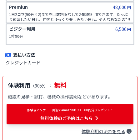
「もっと上手くなりたい」と思えるあなたにこそ、ふさわしいプランで
Premiun
48,000
す。
円
1日2コマ(90分×2)までを回数制限なしで24時間利用できます。たっぷ
り練習したい日も、仲間とゆっくり楽しみたい日も。そんなあなたの“サ
ードプレイス”として機能する自由度の高いプランです。
ビジター利用
6,500
円
1枠90分
支払い方法
クレジットカード
無料
体験利用
：
（
90分
）
施設の見学・試打、機械の操作説明などがあります。
体験後アンケート回答でAmazonギフト500円分プレゼント！
無料体験
のご予約はこちら
体験
利用
の流れを見る