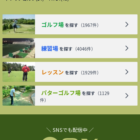
ゴルフ場
を探す
（
1967
件）
練習場
を探す
（
4046
件）
レッスン
を探す
（
1929
件）
パターゴルフ場
を探す
（
1129
件）
＼ SNSでも配信中 ／