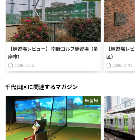
【練習場レビュー】 南野ゴルフ練習場（多
【練習場レビュ
摩市）
区)
2026-02-15
2026-01-22
千代田区
に関連するマガジン
練習場