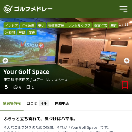
1
/
11
インドア
打ち放題
安い
弾道測定器
レンタルクラブ
個室打席
駅近
24時間
早朝
深夜
Your Golf Space
東京都
千代田区
/
ユアーゴルフスペース
5
6
1
練習場情報
口コミ
体験申込
6
件
ふらっと立ち寄れて、気づけばハマる――。
そんなゴルフ好きのための空間、それが「Your Golf Space」です。
