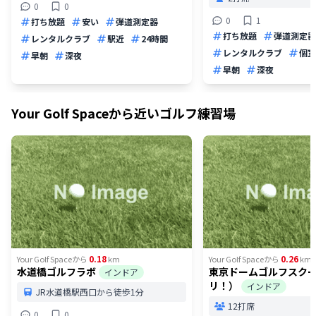
0
0
0
1
打ち放題
安い
弾道測定器
打ち放題
弾道測定器
レンタルクラブ
駅近
24時間
レンタルクラブ
個室
早朝
深夜
早朝
深夜
Your Golf Space
から近いゴルフ練習場
0.18
0.26
Your Golf Space
から
km
Your Golf Space
から
km
水道橋ゴルフラボ
東京ドームゴルフスク
インドア
リ！）
インドア
JR水道橋駅西口から徒歩1分
12打席
0
0