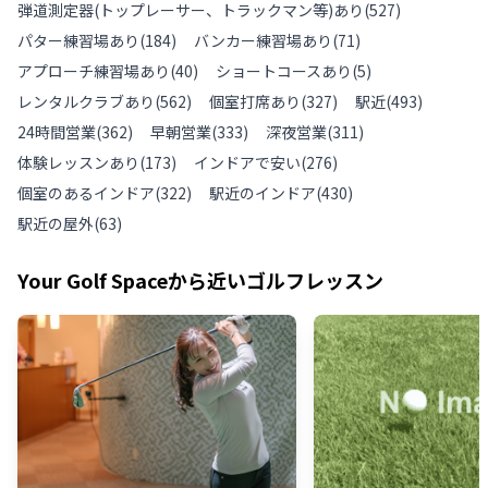
弾道測定器(トップレーサー、トラックマン等)あり
(
527
)
パター練習場あり
(
184
)
バンカー練習場あり
(
71
)
アプローチ練習場あり
(
40
)
ショートコースあり
(
5
)
レンタルクラブあり
(
562
)
個室打席あり
(
327
)
駅近
(
493
)
24時間営業
(
362
)
早朝営業
(
333
)
深夜営業
(
311
)
体験レッスンあり
(
173
)
インドアで安い
(
276
)
個室のあるインドア
(
322
)
駅近のインドア
(
430
)
駅近の屋外
(
63
)
Your Golf Space
から近いゴルフレッスン