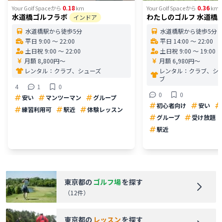
0.18
0.36
Your Golf Space
から
km
Your Golf Space
から
km
水道橋ゴルフラボ
わたしのゴルフ 水道橋
インドア
水道橋駅から徒歩5分
水道橋駅から徒歩5分
平日 9:00 〜 22:00
平日 14:00 〜 22:00
土日祝 9:00 〜 22:00
土日祝 9:00 〜 19:00
月額 8,800円〜
月額 6,980円〜
レンタル：
クラブ、シューズ
レンタル：
クラブ、シ
ブ
4
1
0
0
0
安い
マンツーマン
グループ
初心者向け
安い
練習利用可
駅近
体験レッスン
グループ
受け放題
駅近
東京都
の
ゴルフ場
を探す
（
12
件）
東京都
の
レッスン
を探す