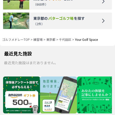
（
668
件）
東京都
の
パターゴルフ場
を探す
（
2
件）
ゴルフメドレーTOP
>
練習場
>
東京都
>
千代田区
>
Your Golf Space
最近見た施設
最近見た施設はまだありません。