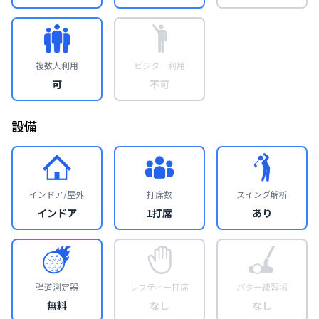
複数人利用
ビジター利用
可
不可
設備
インドア/屋外
打席数
スイング解析
インドア
1打席
あり
弾道測定器
レフティー打席
パター練習場
無料
なし
なし