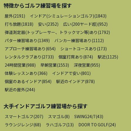
特徴から
ゴルフ練習場
を探す
屋外
(
2191
)
インドア(シミュレーションゴルフ)
(
1843
)
打ち放題
(
1818
)
安い
(
2352
)
広い(200ヤード超)
(
952
)
弾道測定器(トップレーサー、トラックマン等)あり
(
1792
)
パター練習場あり
(
1349
)
バンカー練習場あり
(
1112
)
アプローチ練習場あり
(
654
)
ショートコースあり
(
173
)
レンタルクラブあり
(
2733
)
個室打席あり
(
874
)
駅近
(
1125
)
24時間営業
(
988
)
早朝営業
(
1553
)
深夜営業
(
955
)
体験レッスンあり
(
366
)
インドアで安い
(
801
)
個室のあるインドア
(
854
)
駅近のインドア
(
878
)
駅近の屋外
(
244
)
大手インドアゴルフ練習場
から探す
スマートゴルフ
(
207
)
スマゴル
(
8
)
SWING24/7
(
43
)
ラウンジレンジ
(
68
)
ラハゴルフ
(
13
)
DOOR TO GOLF
(
24
)