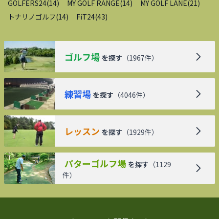
GOLFERS24
(
14
)
MY GOLF RANGE
(
14
)
MY GOLF LANE
(
21
)
トナリノゴルフ
(
14
)
FiT24
(
43
)
ゴルフ場
を探す
（
1967
件）
練習場
を探す
（
4046
件）
レッスン
を探す
（
1929
件）
パターゴルフ場
を探す
（
1129
件）