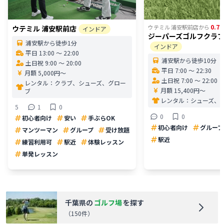
0.74
ウテミル 浦安駅前店
から
ウテミル 浦安駅前店
インドア
ジーパーズゴルフクラ
浦安駅から徒歩1分
インドア
平日 13:00 〜 22:00
浦安駅から徒歩10分
土日祝 9:00 〜 20:00
平日 7:00 〜 22:30
月額 5,000円〜
土日祝 7:00 〜 22:00
レンタル：
クラブ、シューズ、グロー
月額 15,400円〜
ブ
レンタル：
シューズ、
5
1
0
0
0
初心者向け
安い
手ぶらOK
初心者向け
グループ
マンツーマン
グループ
受け放題
駅近
練習利用可
駅近
体験レッスン
単発レッスン
千葉県
の
ゴルフ場
を探す
（
150
件）