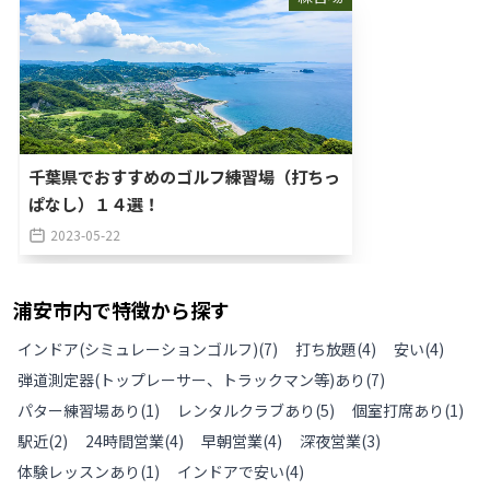
千葉県でおすすめのゴルフ練習場（打ちっ
ぱなし）１４選！
2023-05-22
浦安市
内で特徴から探す
インドア(シミュレーションゴルフ)
(
7
)
打ち放題
(
4
)
安い
(
4
)
弾道測定器(トップレーサー、トラックマン等)あり
(
7
)
パター練習場あり
(
1
)
レンタルクラブあり
(
5
)
個室打席あり
(
1
)
駅近
(
2
)
24時間営業
(
4
)
早朝営業
(
4
)
深夜営業
(
3
)
体験レッスンあり
(
1
)
インドアで安い
(
4
)