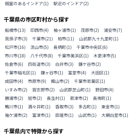
個室のあるインドア
(
1
)
駅近のインドア
(
2
)
千葉県
の
市区町村から探す
船橋市
(
13
)
印西市
(
4
)
袖ヶ浦市
(
1
)
茂原市
(
2
)
浦安市
(
7
)
我孫子市
(
3
)
千葉市
(
21
)
柏市
(
11
)
山武郡九十九里町
(
1
)
松戸市
(
16
)
流山市
(
5
)
長柄町
(
1
)
千葉市中央区
(
6
)
市川市
(
18
)
八千代市
(
8
)
千葉市美浜区
(
1
)
木更津市
(
5
)
佐倉市
(
6
)
四街道市
(
3
)
白井市
(
3
)
鎌ケ谷市
(
2
)
千葉市稲毛区
(
1
)
鎌ヶ谷市
(
1
)
富里市
(
4
)
大田区
(
1
)
成田市
(
4
)
市原市
(
9
)
館山市
(
2
)
千葉市若葉区
(
1
)
いすみ市
(
2
)
習志野市
(
2
)
山武郡芝山町
(
1
)
野田市
(
4
)
勝浦市
(
2
)
旭市
(
2
)
長生村
(
1
)
君津市
(
2
)
長南町
(
1
)
鴨川市
(
1
)
酒々井町
(
1
)
香取市
(
3
)
多古町
(
1
)
東金市
(
1
)
袖ケ浦市
(
2
)
富津市
(
1
)
匝瑳市
(
1
)
山武市
(
1
)
大網白里市
(
1
)
千葉県
内で特徴から探す