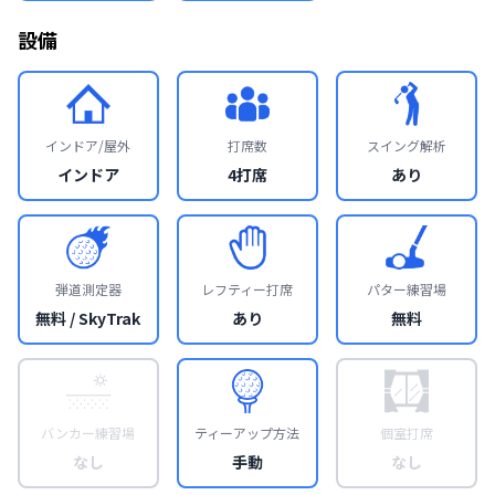
設備
インドア/屋外
打席数
スイング解析
インドア
4打席
あり
弾道測定器
レフティー打席
パター練習場
無料 / SkyTrak
あり
無料
バンカー練習場
ティーアップ方法
個室打席
なし
手動
なし