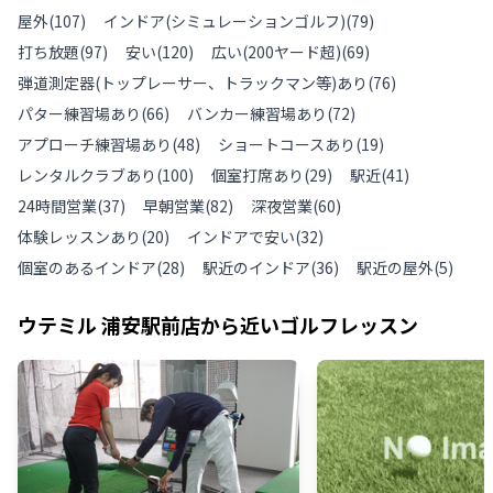
屋外
(
107
)
インドア(シミュレーションゴルフ)
(
79
)
打ち放題
(
97
)
安い
(
120
)
広い(200ヤード超)
(
69
)
弾道測定器(トップレーサー、トラックマン等)あり
(
76
)
パター練習場あり
(
66
)
バンカー練習場あり
(
72
)
アプローチ練習場あり
(
48
)
ショートコースあり
(
19
)
レンタルクラブあり
(
100
)
個室打席あり
(
29
)
駅近
(
41
)
24時間営業
(
37
)
早朝営業
(
82
)
深夜営業
(
60
)
体験レッスンあり
(
20
)
インドアで安い
(
32
)
個室のあるインドア
(
28
)
駅近のインドア
(
36
)
駅近の屋外
(
5
)
ウテミル 浦安駅前店
から近いゴルフレッスン