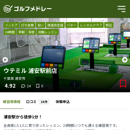
1
/
5
インドア
打ち放題
安い
弾道測定器
パター
レンタルクラブ
駅近
24時間
早朝
深夜
体験レッスン
ウテミル 浦安駅前店
千葉県
浦安市
4.92
24
0
練習場情報
口コミ
体験申込
24
件
浦安駅から徒歩1分！
会員様1人1人に寄り添ったレッスン、24時間いつでも通える練習場です。
