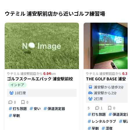
ウテミル 浦安駅前店
から近いゴルフ練習場
0.04
0.31
ウテミル 浦安駅前店
から
km
ウテミル 浦安駅前店
から
ゴルフスクールエパック 浦安駅前校
THE GOLF BASE 浦安
インドア
浦安駅から徒歩3分
10打席
浦安駅から2分
2打席
0
0
5
1
0
打ち放題
安い
弾道測定器
打ち放題
弾道測定器
早朝
レンタルクラブ
駅近
早朝
深夜