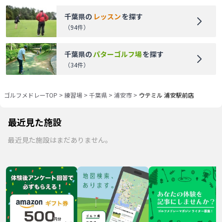
千葉県
の
レッスン
を探す
（
94
件）
千葉県
の
パターゴルフ場
を探す
（
34
件）
ゴルフメドレーTOP
>
練習場
>
千葉県
>
浦安市
>
ウテミル 浦安駅前店
最近見た施設
最近見た施設はまだありません。