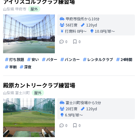
アイリスゴルフクラブ練習場
山梨県
甲府市
屋外
甲府市役所から10分
56打席
120yd
打席料
0円〜
10.0円/球〜
0
0
打ち放題
安い
パター
バンカー
レンタルクラブ
24時間
早朝
深夜
殿原カントリークラブ練習場
山梨県
富士川町
屋外
富士川町役場から5分
20打席
120yd
6.9円/球〜
0
0