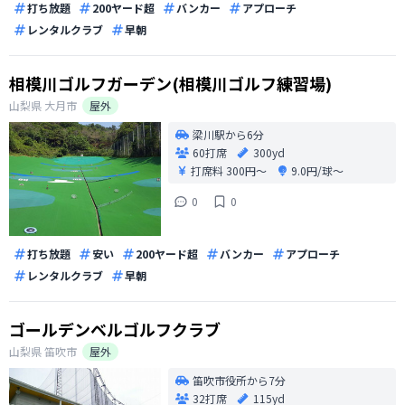
打ち放題
200ヤード超
バンカー
アプローチ
レンタルクラブ
早朝
相模川ゴルフガーデン(相模川ゴルフ練習場)
山梨県
大月市
屋外
梁川駅から6分
60打席
300yd
打席料
300円〜
9.0円/球〜
0
0
打ち放題
安い
200ヤード超
バンカー
アプローチ
レンタルクラブ
早朝
ゴールデンベルゴルフクラブ
山梨県
笛吹市
屋外
笛吹市役所から7分
32打席
115yd