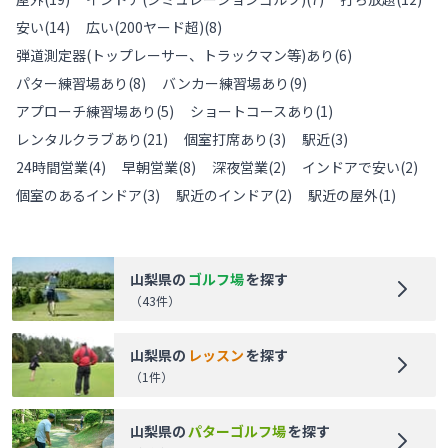
安い
(
14
)
広い(200ヤード超)
(
8
)
弾道測定器(トップレーサー、トラックマン等)あり
(
6
)
パター練習場あり
(
8
)
バンカー練習場あり
(
9
)
アプローチ練習場あり
(
5
)
ショートコースあり
(
1
)
レンタルクラブあり
(
21
)
個室打席あり
(
3
)
駅近
(
3
)
24時間営業
(
4
)
早朝営業
(
8
)
深夜営業
(
2
)
インドアで安い
(
2
)
個室のあるインドア
(
3
)
駅近のインドア
(
2
)
駅近の屋外
(
1
)
山梨県
の
ゴルフ場
を探す
（
43
件）
山梨県
の
レッスン
を探す
（
1
件）
山梨県
の
パターゴルフ場
を探す