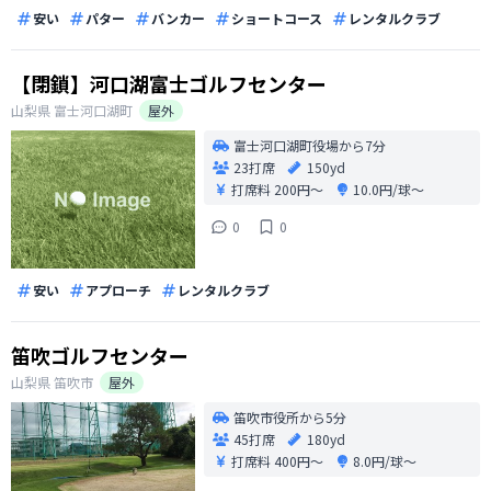
安い
パター
バンカー
ショートコース
レンタルクラブ
【閉鎖】河口湖富士ゴルフセンター
山梨県
富士河口湖町
屋外
富士河口湖町役場から7分
23打席
150yd
打席料
200円〜
10.0円/球〜
0
0
安い
アプローチ
レンタルクラブ
笛吹ゴルフセンター
山梨県
笛吹市
屋外
笛吹市役所から5分
45打席
180yd
打席料
400円〜
8.0円/球〜