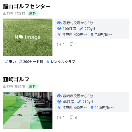
鐘山ゴルフセンター
山梨県
忍野村
屋外
忍野村役場から8分
100打席
270yd
打席料
400円〜
7.6円/球〜
0
1
安い
200ヤード超
レンタルクラブ
韮崎ゴルフ
山梨県
韮崎市
屋外
韮崎市役所から8分
46打席
210yd
打席料
440円〜
11.0円/球〜
0
0