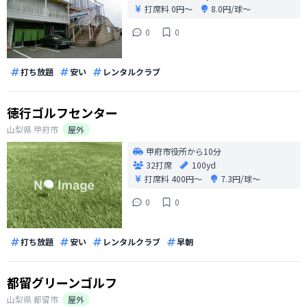
打席料
0円〜
8.0円/球〜
0
0
打ち放題
安い
レンタルクラブ
徳行ゴルフセンター
山梨県
甲府市
屋外
甲府市役所から10分
32打席
100yd
打席料
400円〜
7.3円/球〜
0
0
打ち放題
安い
レンタルクラブ
早朝
都留グリーンゴルフ
山梨県
都留市
屋外