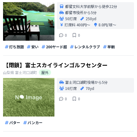
都留文科大学前駅から徒歩22分
都留市役所から5分
50打席
250yd
打席料
400円〜
8.0円/球〜
0
0
打ち放題
安い
200ヤード超
レンタルクラブ
早朝
【閉鎖】富士スカイラインゴルフセンター
山梨県
富士河口湖町
屋外
富士河口湖町役場から5分
16打席
70yd
0
0
パター
バンカー