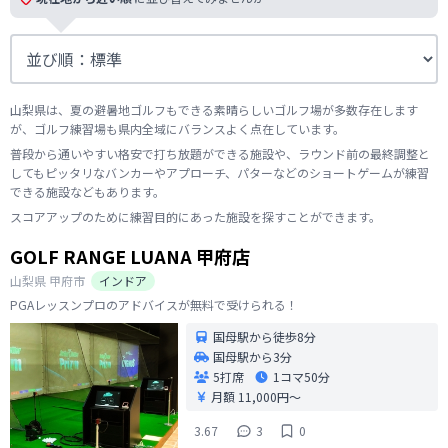
山梨県は、夏の避暑地ゴルフもできる素晴らしいゴルフ場が多数存在します
が、ゴルフ練習場も県内全域にバランスよく点在しています。
普段から通いやすい格安で打ち放題ができる施設や、ラウンド前の最終調整と
してもピッタリなバンカーやアプローチ、パターなどのショートゲームが練習
できる施設などもあります。
スコアアップのために練習目的にあった施設を探すことができます。
GOLF RANGE LUANA 甲府店
山梨県
甲府市
インドア
PGAレッスンプロのアドバイスが無料で受けられる！
国母駅から徒歩8分
国母駅から3分
5打席
1コマ
50分
月額 11,000円〜
3.67
3
0