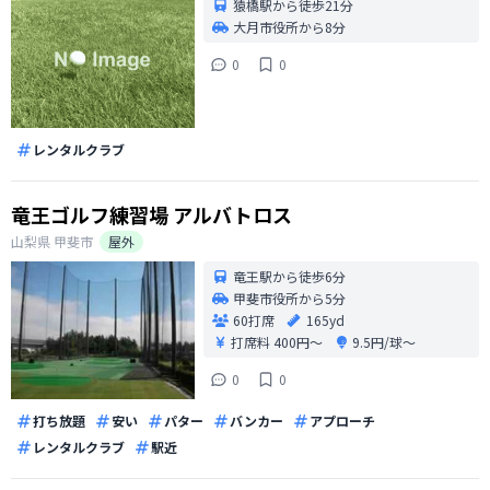
猿橋駅から徒歩21分
大月市役所から8分
0
0
レンタルクラブ
竜王ゴルフ練習場 アルバトロス
山梨県
甲斐市
屋外
竜王駅から徒歩6分
甲斐市役所から5分
60打席
165yd
打席料
400円〜
9.5円/球〜
0
0
打ち放題
安い
パター
バンカー
アプローチ
レンタルクラブ
駅近