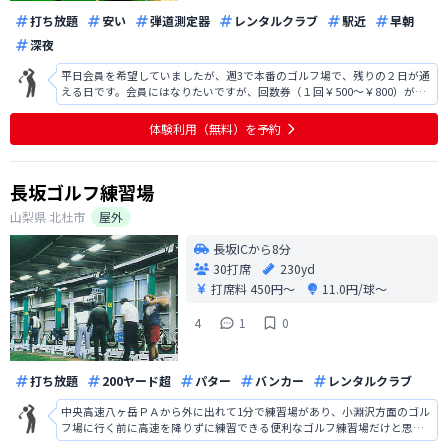
打ち放題
安い
弾道測定器
レンタルクラブ
駅近
早朝
深夜
平日会員を希望していましたが、週3で本番のゴルフ場で、残りの２日が通
える日です。会員にはなりたいですが、回数券（１回￥500～￥800）が有
ればと思っていましたが、その点が残念でした。ご検討頂ければ幸いで
す。 是非回数券のご検討をお願い致します。回数券の値段については検討
体験利用（無料）を予約
の余地はあるとも思っておりま
長坂ゴルフ練習場
山梨県
北杜市
屋外
長坂ICから8分
30打席
230yd
打席料
450円〜
11.0円/球〜
4
1
0
打ち放題
200ヤード超
パター
バンカー
レンタルクラブ
中央高速八ヶ岳ＰＡから外に出れて1分で練習場があり、小淵沢方面のゴル
フ場に行く前に高速を降りずに練習できる便利なゴルフ練習場だけと思っ
たら、天然芝で230ｙありネットがほぼ無いのでコース感覚で練習が出来て