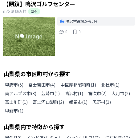
【閉鎖】鳴沢ゴルフセンター
山梨県
鳴沢村
屋外
鳴沢村役場から5分
0
0
山梨県
の
市区町村から探す
甲府市
(
5
)
富士吉田市
(
4
)
中巨摩郡昭和町
(
1
)
北杜市
(
1
)
南アルプス市
(
3
)
韮崎市
(
1
)
鳴沢村
(
1
)
笛吹市
(
2
)
大月市
(
2
)
富士川町
(
1
)
富士河口湖町
(
2
)
都留市
(
1
)
忍野村
(
1
)
甲斐市
(
1
)
山梨県
内で特徴から探す
屋外
(
19
)
インドア(シミュレーションゴルフ)
(
7
)
打ち放題
(
12
)