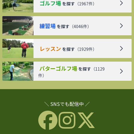
ゴルフ場
を探す
（
1967
件）
練習場
を探す
（
4046
件）
レッスン
を探す
（
1929
件）
パターゴルフ場
を探す
（
1129
件）
＼ SNSでも配信中 ／