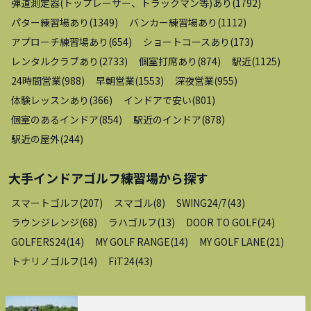
弾道測定器(トップレーサー、トラックマン等)あり
(
1792
)
パター練習場あり
(
1349
)
バンカー練習場あり
(
1112
)
アプローチ練習場あり
(
654
)
ショートコースあり
(
173
)
レンタルクラブあり
(
2733
)
個室打席あり
(
874
)
駅近
(
1125
)
24時間営業
(
988
)
早朝営業
(
1553
)
深夜営業
(
955
)
体験レッスンあり
(
366
)
インドアで安い
(
801
)
個室のあるインドア
(
854
)
駅近のインドア
(
878
)
駅近の屋外
(
244
)
大手インドアゴルフ練習場
から探す
スマートゴルフ
(
207
)
スマゴル
(
8
)
SWING24/7
(
43
)
ラウンジレンジ
(
68
)
ラハゴルフ
(
13
)
DOOR TO GOLF
(
24
)
GOLFERS24
(
14
)
MY GOLF RANGE
(
14
)
MY GOLF LANE
(
21
)
トナリノゴルフ
(
14
)
FiT24
(
43
)