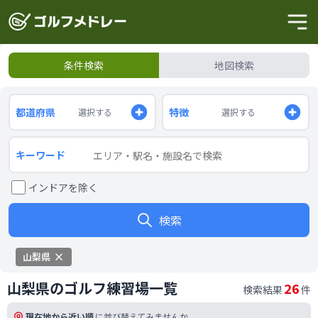
条件検索
地図検索
都道府県
特徴
選択する
選択する
キーワード
インドアを除く
検索
山梨県
山梨県のゴルフ練習場一覧
26
検索結果
件
現在地から近い順
に並び替えてみませんか