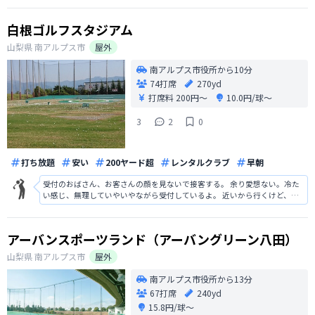
最高です。練習場でドリンクフリーは初めてで大変うれしいサービスです。
白根ゴルフスタジアム
山梨県
南アルプス市
屋外
南アルプス市役所から10分
74打席
270yd
打席料
200円〜
10.0円/球〜
3
2
0
打ち放題
安い
200ヤード超
レンタルクラブ
早朝
受付のおばさん、お客さんの顔を見ないで接客する。 余り愛想ない。冷た
い感じ、無理していやいやながら受付しているよ。 近いから行くけど、余
り行きたくない。
アーバンスポーツランド（アーバングリーン八田）
山梨県
南アルプス市
屋外
南アルプス市役所から13分
67打席
240yd
15.8円/球〜