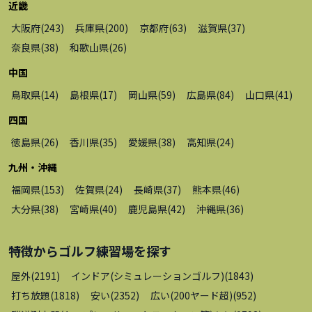
近畿
大阪府
(
243
)
兵庫県
(
200
)
京都府
(
63
)
滋賀県
(
37
)
奈良県
(
38
)
和歌山県
(
26
)
中国
鳥取県
(
14
)
島根県
(
17
)
岡山県
(
59
)
広島県
(
84
)
山口県
(
41
)
四国
徳島県
(
26
)
香川県
(
35
)
愛媛県
(
38
)
高知県
(
24
)
九州・沖縄
福岡県
(
153
)
佐賀県
(
24
)
長崎県
(
37
)
熊本県
(
46
)
大分県
(
38
)
宮崎県
(
40
)
鹿児島県
(
42
)
沖縄県
(
36
)
特徴から
ゴルフ練習場
を探す
屋外
(
2191
)
インドア(シミュレーションゴルフ)
(
1843
)
打ち放題
(
1818
)
安い
(
2352
)
広い(200ヤード超)
(
952
)