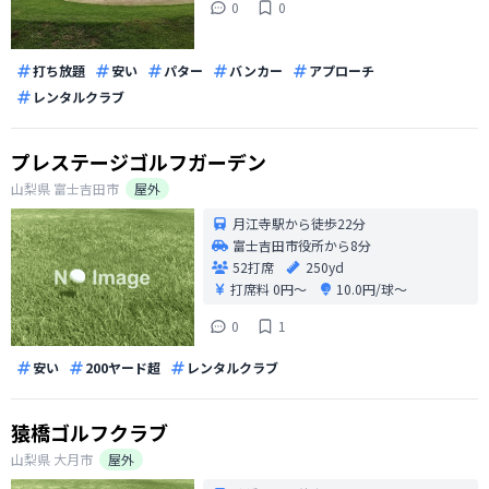
0
0
打ち放題
安い
パター
バンカー
アプローチ
レンタルクラブ
プレステージゴルフガーデン
山梨県
富士吉田市
屋外
月江寺駅から徒歩22分
富士吉田市役所から8分
52打席
250yd
打席料
0円〜
10.0円/球〜
0
1
安い
200ヤード超
レンタルクラブ
猿橋ゴルフクラブ
山梨県
大月市
屋外