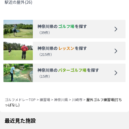
駅近の屋外
(
26
)
神奈川県
の
ゴルフ場
を探す
（
39
件）
神奈川県
の
レッスン
を探す
（
215
件）
神奈川県
の
パターゴルフ場
を探す
（
15
件）
ゴルフメドレーTOP
>
練習場
>
神奈川県
>
川崎市
>
屋外ゴルフ練習場(打ち
っぱなし)
最近見た施設