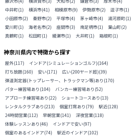
藤沢市
(
4
)
横須賀市
(
3
)
大和市
(
2
)
鎌倉市
(
3
)
厚木市
(
4
)
中井町
(
1
)
横浜市
(
41
)
相模原市
(
9
)
伊勢原市
(
2
)
逗子市
(
1
)
小田原市
(
2
)
秦野市
(
2
)
平塚市
(
4
)
茅ヶ崎市
(
4
)
湯河原町
(
1
)
愛川町
(
1
)
海老名市
(
2
)
座間市
(
3
)
南足柄市
(
1
)
葉山町
(
2
)
真鶴町
(
1
)
松田町
(
1
)
綾瀬市
(
1
)
大井町
(
1
)
箱根町
(
1
)
神奈川県
内で特徴から探す
屋外
(
117
)
インドア(シミュレーションゴルフ)
(
164
)
打ち放題
(
160
)
安い
(
171
)
広い(200ヤード超)
(
39
)
弾道測定器(トップレーサー、トラックマン等)あり
(
170
)
パター練習場あり
(
104
)
バンカー練習場あり
(
52
)
アプローチ練習場あり
(
22
)
ショートコースあり
(
13
)
レンタルクラブあり
(
213
)
個室打席あり
(
79
)
駅近
(
128
)
24時間営業
(
112
)
早朝営業
(
141
)
深夜営業
(
118
)
体験レッスンあり
(
46
)
インドアで安い
(
97
)
個室のあるインドア
(
74
)
駅近のインドア
(
102
)