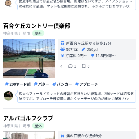
武蔵小杉周辺では最安値の練習場。 距離はないですが、アイアンショット
の確認には最適。 マットも定期的に交換され、 ふかふかで打ちやすい状態
が保たれてます
百合ケ丘カントリー倶楽部
神奈川県
川崎市
屋外
新百合ヶ丘駅から徒歩17分
90打席
250yd
打席料
0円〜
11.5円/球〜
4
1
0
200ヤード超
パター
バンカー
アプローチ
広大なフィールドでウッドの練習が気持ちいい練習場。250ヤードは誇張気
味ですが。アプローチ練習用に細かくヤーデージの的が細かく配置された
打席エリアがあったりと配慮が嬉しいです。
アルバゴルフクラブ
神奈川県
川崎市
屋外
溝の口駅から徒歩9分