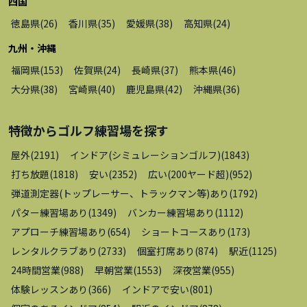
四国
徳島県
(
26
)
香川県
(
35
)
愛媛県
(
38
)
高知県
(
24
)
九州・沖縄
福岡県
(
153
)
佐賀県
(
24
)
長崎県
(
37
)
熊本県
(
46
)
大分県
(
38
)
宮崎県
(
40
)
鹿児島県
(
42
)
沖縄県
(
36
)
特徴から
ゴルフ練習場
を探す
屋外
(
2191
)
インドア(シミュレーションゴルフ)
(
1843
)
打ち放題
(
1818
)
安い
(
2352
)
広い(200ヤード超)
(
952
)
弾道測定器(トップレーサー、トラックマン等)あり
(
1792
)
パター練習場あり
(
1349
)
バンカー練習場あり
(
1112
)
アプローチ練習場あり
(
654
)
ショートコースあり
(
173
)
レンタルクラブあり
(
2733
)
個室打席あり
(
874
)
駅近
(
1125
)
24時間営業
(
988
)
早朝営業
(
1553
)
深夜営業
(
955
)
体験レッスンあり
(
366
)
インドアで安い
(
801
)