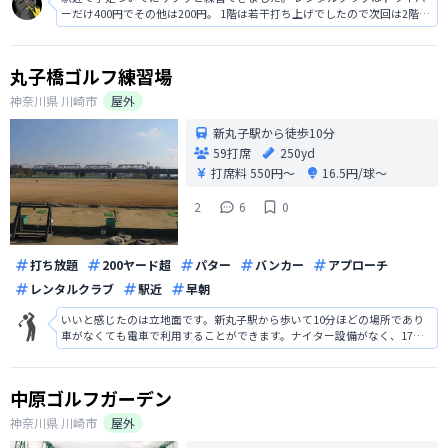
ーだけ400円でその他は200円。 1階は若干打ち上げでしたので次回は2階席
でやろうかなと思います。 幅・距離はそこまで大きくありませんが、比較
的空いていて気持ちよく練習できました。 コストパフォーマンスの良い練
習場だと思います。
丸子橋ゴルフ練習場
神奈川県
川崎市
屋外
新丸子駅から徒歩10分
59打席
250yd
打席料
550円〜
16.5円/球〜
2
6
0
打ち放題
200ヤード超
パター
バンカー
アプローチ
レンタルクラブ
駅近
早朝
いいと感じたのは立地面です。新丸子駅から歩いて10分ほどの場所であり
車がなくても電車で利用することができます。ナイター設備がなく、17時
までになっているため、平日仕事終わりにという利用はできませんが、休
日の時間に余裕がある際には便利です。
中原ゴルフガーデン
神奈川県
川崎市
屋外