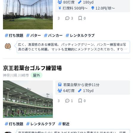
80打席
180yd
打席料
500円〜
12.0円/球〜
3
3
0
打ち放題
パター
バンカー
レンタルクラブ
広く、清潔感のある練習場。 パッティンググリーン、バンカー練習場は写
真の通りとても綺麗。 マットも定期的にメンテナンスされており、すり減
っている様子はなし。 よみうりランドの中にあるため、初めて行く時は戸
惑います。 駐車場の料金所を抜けて一番奥まで進むと練習場にたどりつく
ことができます！ 駐車場
京王若葉台ゴルフ練習場
神奈川県
川崎市
屋外
若葉台駅から徒歩11分
64打席
170yd
3
1
0
打ち放題
レンタルクラブ
駅近
京王線若葉台駅から少し坂を上がるが約７分と電車でも行きやすい。打席