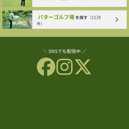
パターゴルフ場
を探す
（
1129
件）
＼ SNSでも配信中 ／