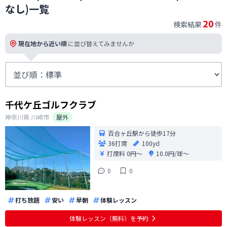
なし)一覧
20
検索結果
件
現在地から近い順
に並び替えてみませんか
千代ケ丘ゴルフクラブ
神奈川県
川崎市
屋外
百合ヶ丘駅から徒歩17分
36打席
100yd
打席料
0円〜
10.0円/球〜
0
0
打ち放題
安い
早朝
体験レッスン
体験レッスン（無料）を予約