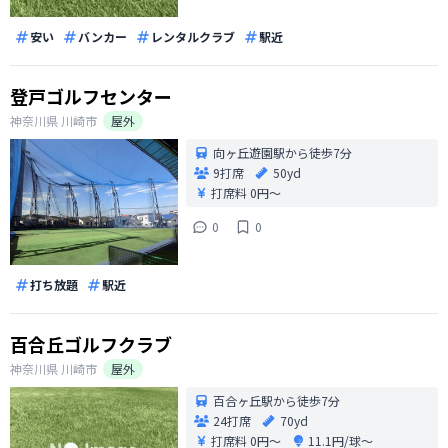
安い
バンカー
レンタルクラブ
駅近
登戸ゴルフセンター
神奈川県
川崎市
屋外
向ヶ丘遊園駅から徒歩7分
9打席
50yd
打席料
0円〜
0
0
打ち放題
駅近
百合丘ゴルフクラブ
神奈川県
川崎市
屋外
百合ヶ丘駅から徒歩7分
24打席
70yd
打席料
0円〜
11.1円/球〜