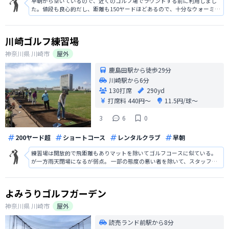
早朝から空いているので、近くのゴルフ場でラウンドする前に利用しまし
た。値段も良心的だし、距離も150ヤードほどあるので、十分なウォーミン
グアップができました。休日の昼間に行くと、いつも駐車場は混んでいま
す。
川崎ゴルフ練習場
神奈川県
川崎市
屋外
鹿島田駅から徒歩29分
川崎駅から6分
130打席
290yd
打席料
440円〜
11.5円/球〜
3
6
0
200ヤード超
ショートコース
レンタルクラブ
早朝
練習場は開放的で飛距離もありマットを除いてゴルフコースに似ている。
が一方雨天閉場になるが弱点。 一部の態度の悪い者を除いて、スタッフも
フレンドリー。 マナーの悪い客が群れて、球も打たずに騒いだり所構わず
喫煙するのが気になる。 喫煙所が打席の中央付近で、かつ囲いも無いの
で、周囲に拡散するので禁煙措置に
よみうりゴルフガーデン
神奈川県
川崎市
屋外
読売ランド前駅から8分