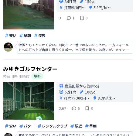
34打席
150yd
打席料
0円〜
5.8円/球〜
3
1
0
安い
早朝
深夜
特徴としてとにかく安い。川崎市で一番ではないだろうか。一方フィール
ドへの打ち上げ角度も恐らく川崎一。当て感を養うには良いが、メインの
練習場にするとコースで距離感が狂いそうと言う人もいるかもしれませ
ん。
みゆきゴルフセンター
神奈川県
川崎市
屋外
鹿島田駅から徒歩5分
62打席
100yd
打席料
300円〜
8.3円/球〜
2.67
6
3
安い
パター
レンタルクラブ
駅近
早朝
駅近で予定ついでにサクッと練習できました。 レンタルクラブはドライバ