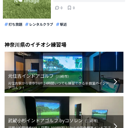
0
0
打ち放題
レンタルクラブ
駅近
神奈川県
のイチオシ練習場
元住吉インドアゴルフ
（
川崎市
）
元住吉駅から徒歩5分!! 24時間いつでも練習できる半個室のインド
アゴルフ！
武蔵小杉インドアゴルフ byコソレン
（
川崎市
）
武蔵小杉駅徒歩6分！月額5,000円(税込)からの完全個室インドアゴ