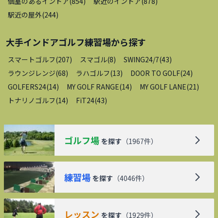
個室のあるインドア
(
854
)
駅近のインドア
(
878
)
駅近の屋外
(
244
)
大手インドアゴルフ練習場
から探す
スマートゴルフ
(
207
)
スマゴル
(
8
)
SWING24/7
(
43
)
ラウンジレンジ
(
68
)
ラハゴルフ
(
13
)
DOOR TO GOLF
(
24
)
GOLFERS24
(
14
)
MY GOLF RANGE
(
14
)
MY GOLF LANE
(
21
)
トナリノゴルフ
(
14
)
FiT24
(
43
)
ゴルフ場
を探す
（
1967
件）
練習場
を探す
（
4046
件）
レッスン
を探す
（
1929
件）