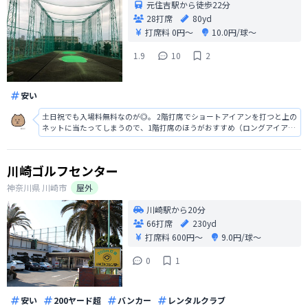
元住吉駅から徒歩22分
28打席
80yd
打席料
0円〜
10.0円/球〜
1.9
10
2
安い
土日祝でも入場料無料なのが◎。 2階打席でショートアイアンを打つと上の
ネットに当たってしまうので、1階打席のほうがおすすめ（ロングアイアン
やウッド系は2階打席でも問題なし）。 ヤード表示が全くないので、距離感
がわかりづらいので設置して欲しいですね・・・。 全体的に簡素な作りで
すが、よく清掃されて
川崎ゴルフセンター
神奈川県
川崎市
屋外
川崎駅から20分
66打席
230yd
打席料
600円〜
9.0円/球〜
0
1
安い
200ヤード超
バンカー
レンタルクラブ