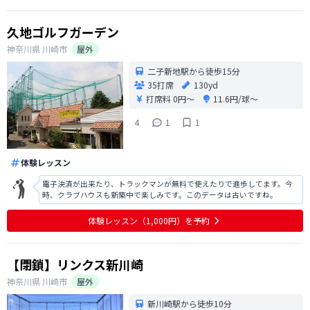
久地ゴルフガーデン
神奈川県
川崎市
屋外
二子新地駅から徒歩15分
35打席
130yd
打席料
0円〜
11.6円/球〜
4
1
1
体験レッスン
電子決済が出来たり、トラックマンが無料で使えたりで進歩してます。今
時、クラブハウスも新築中で楽しみです。このデータは古いですね。
体験レッスン（1,000円）を予約
【閉鎖】リンクス新川崎
神奈川県
川崎市
屋外
新川崎駅から徒歩10分