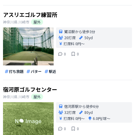
アスリエゴルフ練習所
神奈川県
川崎市
屋外
鷺沼駅から徒歩3分
20打席
50yd
打席料
0円〜
0
0
打ち放題
パター
駅近
宿河原ゴルフセンター
神奈川県
川崎市
屋外
宿河原駅から徒歩6分
32打席
80yd
打席料
0円〜
6.0円/球〜
0
0