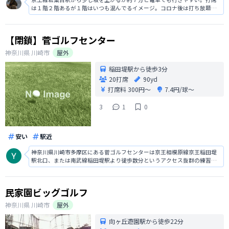
は１階２階あるが１階はいつも混んでるイメージ。コロナ後は打ち放題だ
けの運営で平日は１時間１５００円、２時間２１００円ですが、距離が１
７０Ｙで場所柄割高感あり。また従業員も少なく愛想も悪い。ショップも
あるにはあるがほとんど品がなく、工房
【閉鎖】菅ゴルフセンター
神奈川県
川崎市
屋外
稲田堤駅から徒歩3分
20打席
90yd
打席料
300円〜
7.4円/球〜
3
1
0
安い
駅近
神奈川県川崎市多摩区にある菅ゴルフセンターは京王相模原線京王稲田堤
駅北口、または南武線稲田堤駅より徒歩数分というアクセス抜群の練習場
です。地元に根付いた練習場の雰囲気でアットホームな感じです。打席は1
階と2階に分かれ、使用料は300円でボールは1カゴ45球で500円（1球あた
りおよそ11円）とちょっ
民家園ビッグゴルフ
神奈川県
川崎市
屋外
向ヶ丘遊園駅から徒歩22分