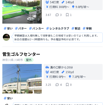
54打席
140yd
打席料
300円〜
9.0円/球〜
3.67
3
1
安い
パター
バンカー
レンタルクラブ
駅近
早朝
早朝練習は入場料無しで球単価もこの地域では安いのでよく利用します。
休日の昼間は2〜3時間待ちも。予め電話予約が必須です。
菅生ゴルフセンター
神奈川県
川崎市
屋外
溝の口駅から20分
40打席
150yd
打席料
0円〜
7.1円/球〜
3.25
4
0
安い