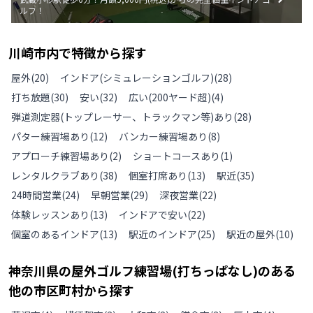
ルフ！
川崎市
内で特徴から探す
屋外
(
20
)
インドア(シミュレーションゴルフ)
(
28
)
打ち放題
(
30
)
安い
(
32
)
広い(200ヤード超)
(
4
)
弾道測定器(トップレーサー、トラックマン等)あり
(
28
)
パター練習場あり
(
12
)
バンカー練習場あり
(
8
)
アプローチ練習場あり
(
2
)
ショートコースあり
(
1
)
レンタルクラブあり
(
38
)
個室打席あり
(
13
)
駅近
(
35
)
24時間営業
(
24
)
早朝営業
(
29
)
深夜営業
(
22
)
体験レッスンあり
(
13
)
インドアで安い
(
22
)
個室のあるインドア
(
13
)
駅近のインドア
(
25
)
駅近の屋外
(
10
)
神奈川県
の
屋外ゴルフ練習場(打ちっぱなし)のある
他の
市区町村から探す