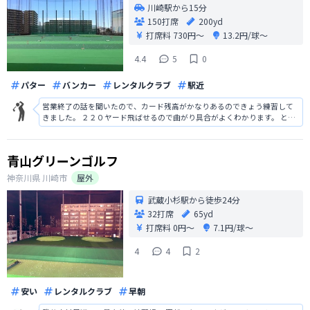
川崎駅から15分
150打席
200yd
打席料
730円〜
13.2円/球〜
4.4
5
0
パター
バンカー
レンタルクラブ
駅近
営業終了の話を聞いたので、カード残高がかなりあるのできょう練習して
きました。 ２２０ヤード飛ばせるので曲がり具合がよくわかります。 とこ
ろで、その話はA4の用紙にお知らせとして書いてあり、 本当にそうなんだ
と知りました。 長い間LINXは高いので有名でしたが、なくなると残念で
す。
青山グリーンゴルフ
神奈川県
川崎市
屋外
武蔵小杉駅から徒歩24分
32打席
65yd
打席料
0円〜
7.1円/球〜
4
4
2
安い
レンタルクラブ
早朝